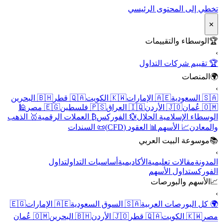
تخطي إلى المحتوى الرئيسي
✕
🏆
الوسطاء والتقييمات
›
🏆 تقييم شركات التداول
🌍
المنصات
›
🇸🇦 السعودية
🇦🇪 الإمارات
🇰🇼 الكويت
🇶🇦 قطر
🇧🇭 البحرين
🇴🇲 عُمان
🇯🇴 الأردن
🇮🇶 العراق
🇵🇸 فلسطين
🇪🇬 مصر
🕌
الوسطاء الإسلامية الحلال
💱 الفوركس
₿ العملات الرقمية
🥇 الذهب
والمعادن
📈 الأسهم
📊 العقود (CFD)
📜 السندات
📚
موسوعة البيت العربي
›
المدونة
مقالات تعليمية
الأكاديمية
أساسيات التداول
تداول
الفوركس
تداول الأسهم
📈
الأسهم والبورصات
›
🌍 كل البورصات العربية
🇸🇦 السوق السعودية
🇦🇪 الإمارات
🇪🇬
مصر
🇰🇼 الكويت
🇶🇦 قطر
🇯🇴 الأردن
🇧🇭 البحرين
🇴🇲 عُمان