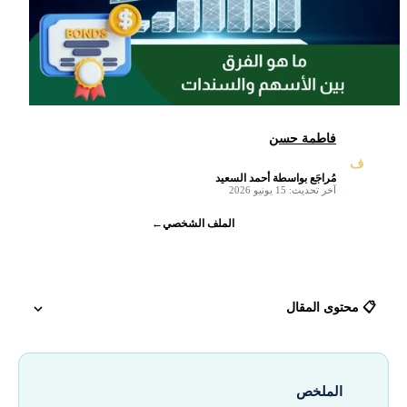
فاطمة حسن
ف
مُراجَع بواسطة أحمد السعيد
✓
آخر تحديث: 15 يونيو 2026
الملف الشخصي
←
📋 محتوى المقال
ما هو الفرق بين الأسهم والسندات وأذون الخزانة؟
الملخص