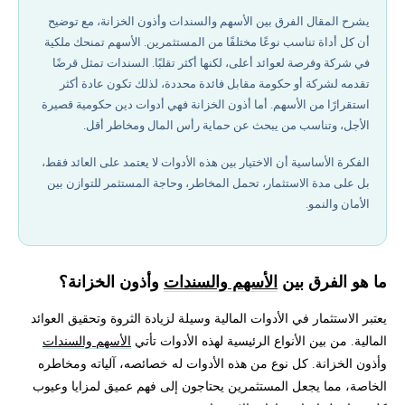
ما هي الأسهم؟
يشرح المقال الفرق بين الأسهم والسندات وأذون الخزانة، مع توضيح
أن كل أداة تناسب نوعًا مختلفًا من المستثمرين. الأسهم تمنحك ملكية
ما هي السندات؟
في شركة وفرصة لعوائد أعلى، لكنها أكثر تقلبًا. السندات تمثل قرضًا
تقدمه لشركة أو حكومة مقابل فائدة محددة، لذلك تكون عادة أكثر
اختلافات الأسهم والسندات كأدوات استثمار
استقرارًا من الأسهم. أما أذون الخزانة فهي أدوات دين حكومية قصيرة
الأجل، وتناسب من يبحث عن حماية رأس المال ومخاطر أقل.
ما الفرق بين سندات الخزانة وأذون الخزانة؟
الفكرة الأساسية أن الاختيار بين هذه الأدوات لا يعتمد على العائد فقط،
بل على مدة الاستثمار، تحمل المخاطر، وحاجة المستثمر للتوازن بين
مزايا تداول الأسهم عبر الإنترنت في 2026
الأمان والنمو.
أفضل شركات تداول مرخصة في 2026
ما هو الفرق بين
الأسهم والسندات
وأذون الخزانة؟
كيف يمكن الاستثمار في الأسهم والسندات عبر الإنترنت؟
يعتبر الاستثمار في الأدوات المالية وسيلة لزيادة الثروة وتحقيق العوائد
المالية. من بين الأنواع الرئيسية لهذه الأدوات تأتي
الأسهم والسندات
وأذون الخزانة. كل نوع من هذه الأدوات له خصائصه، آلياته ومخاطره
الخاصة، مما يجعل المستثمرين يحتاجون إلى فهم عميق لمزايا وعيوب