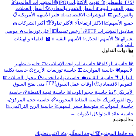
🇵🇸 فلسطين
🚀 تقويم الاكتتابات (IPO)
🌐 المؤشرات العالمية
🥇
سعر الذهب اليوم
🥇 أسعار الذهب والمعادن
💱 أسعار العملات
والفوركس
📅 المؤشرات الاقتصادية
📊 فلتر الأسهم الأمريكية
📋
جميع الأسهم
📈 الأكثر ارتفاعاً
⚡ الأكثر تداولاً
🏆 أكبر الشركات
🧺
صناديق المؤشرات ETF
💰 أرخص تقييماً
💵 أعلى توزيعات
🔥 موصى
بشرائها
🕌 الأسهم الحلال
✨ الأسهم النقية
👨‍🏫 العلماء والهيئات
الشرعية
🧮
أدوات التداول
›
🕌 حاسبة الزكاة
🕌 حاسبة المرابحة الإسلامية
🧼 حاسبة تطهير
الأسهم
🕊️ حاسبة المواريث
💵 حاسبة توزيعات الأرباح
⚖️ حاسبة تكلفة
التداول
🌴 حاسبة التقاعد
💼 حاسبة نهاية الخدمة
💱 محول العملات
📅
التقويم الاقتصادي
🕐 أوقات عمل السوق
🇺🇸 متى يفتح السوق
الأمريكي؟
🧮 حاسبة حجم اللوت
📊 حاسبة قيمة النقطة
💰 حاسبة
ربح الفوركس
📐 حاسبة النقاط المحورية
📏 حاسبة حجم المركز
🌙
حاسبة السواب
📈 متوسط سعر السهم
💹 حاسبة الربح التراكمي
📉
حاسبة عائد التداول
كل الأدوات ←
🧱
المجتمع
›
🧱 حائط المجتمع
🏆 لوحة المحلّلين
✍️ اكتب تحليلك