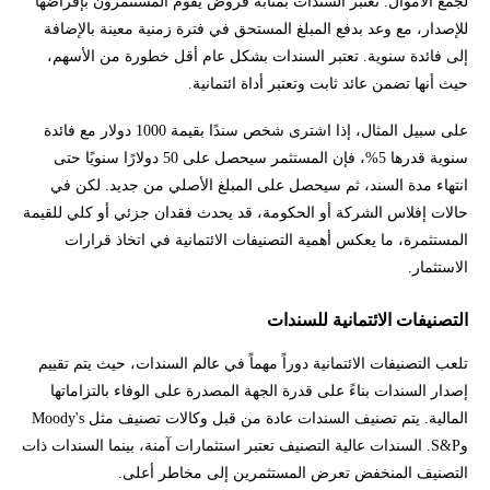
لجمع الأموال. تعتبر السندات بمثابة قروض يقوم المستثمرون بإقراضها
للإصدار، مع وعد بدفع المبلغ المستحق في فترة زمنية معينة بالإضافة
إلى فائدة سنوية. تعتبر السندات بشكل عام أقل خطورة من الأسهم،
حيث أنها تضمن عائد ثابت وتعتبر أداة ائتمانية.
على سبيل المثال، إذا اشترى شخص سندًا بقيمة 1000 دولار مع فائدة
سنوية قدرها 5%، فإن المستثمر سيحصل على 50 دولارًا سنويًا حتى
انتهاء مدة السند، ثم سيحصل على المبلغ الأصلي من جديد. لكن في
حالات إفلاس الشركة أو الحكومة، قد يحدث فقدان جزئي أو كلي للقيمة
المستثمرة، ما يعكس أهمية التصنيفات الائتمانية في اتخاذ قرارات
الاستثمار.
التصنيفات الائتمانية للسندات
تلعب التصنيفات الائتمانية دوراً مهماً في عالم السندات، حيث يتم تقييم
إصدار السندات بناءً على قدرة الجهة المصدرة على الوفاء بالتزاماتها
المالية. يتم تصنيف السندات عادة من قبل وكالات تصنيف مثل Moody's
وS&P. السندات عالية التصنيف تعتبر استثمارات آمنة، بينما السندات ذات
التصنيف المنخفض تعرض المستثمرين إلى مخاطر أعلى.