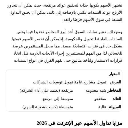
تشتهر الأسهم بكونها جذابة لتحقيق عوائد مرتفعة، حيث يمكن أن تتجاوز
الأرباح عوائد السندات بكثير. بالإضافة إلى ذلك، يمكن أن يخلق التداول
النشط في سوق الأسهم فرصًا رائعة.
ومع ذلك، تعتبر تقلبات السوق أحد أبرز المخاطر تحديدا فيما يخص
السندات القابلة للتحويل والحكومية. إذ يمكن أن تخسر الأسهم قيمتها
بشكل حاد في فترات اقتصاديّة صعبة، مما يجعل المستثمرين عرضة
للخسائر. لذا من المهم للمستثمرين إجراء الأبحاث اللازمة قبل اتخاذ
قرارات الاستثمار ولنأخذ مثالين حتى نفهم الفرق في انواع السندات
المعيار
السندات الحكومية
السندات القابلة للتحويل
الغرض
تمويل مشاريع عامة
تمويل توسعات الشركات
المخاطر
شبه معدومة
مرتفعة (تعتمد على أداء الشركة)
العائد
منخفض
متوسط إلى مرتفع
السيولة
عالية
متوسطة (حسب شعبية السهم)
مزايا تداول الأسهم عبر الإنترنت في 2026