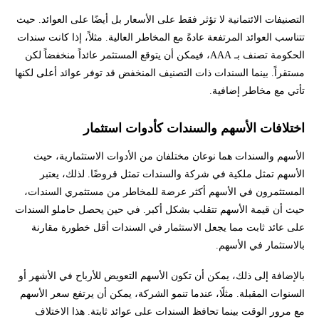
التصنيفات الائتمانية لا تؤثر فقط على الأسعار بل أيضًا على العوائد. حيث
تتناسب العوائد المرتفعة عادةً مع المخاطر العالية. مثلاً، إذا كانت سندات
الحكومة تصنف بـ AAA، فيمكن أن يتوقع المستثمر عائداً منخفضاً لكن
مستقراً. بينما السندات ذات التصنيف المنخفض قد توفر عوائد أعلى لكنها
تأتي مع مخاطر إضافية.
اختلافات الأسهم والسندات كأدوات استثمار
الأسهم والسندات هما نوعان مختلفان من الأدوات الاستثمارية، حيث
الأسهم تمثل ملكية في شركة والسندات تمثل قروضًا. لذلك، يعتبر
المستثمرون في الأسهم أكثر عرضة للمخاطر من مستثمري السندات،
حيث أن قيمة الأسهم تتقلب بشكل أكبر. في حين يحصل حاملو السندات
على عائد ثابت مما يجعل الاستثمار في السندات أقل خطورة مقارنة
بالاستثمار في الأسهم.
بالإضافة إلى ذلك، يمكن أن تكون الأسهم التعويض للأرباح في الأشهر أو
السنوات المقبلة. مثلًا، عندما تنمو الشركة، يمكن أن يرتفع سعر الأسهم
مع مرور الوقت بينما تحافظ السندات على عوائد ثابتة. هذا الاختلاف