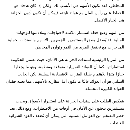
المخاطر، فقد تكون الأسهم هي الأنسب لك. ولكن إذا كان هدفك هو
الحفاظ على رأس المال مع عوائد ثابتة، فيمكن أن تكون أذون الخزانة
هي الخيار الأفضل.
من المهم وضع خطة استثمار ملائمة لاحتياجاتك وملاءمتها لتوجهاتك
المالية. قد يُفضل بعض المستثمرين الجمع بين الأسهم والسندات لحماية
المدخرات مع تحقيق المزيد من النمو وتوازن المخاطر.
من المزايا الرئيسية لسندات الخزانة هي الأمان، حيث تضمن الحكومة
استثماراتها. كما أن العوائد التمويلية متوقعة ومنظمة، وهو ما يجعلها
خيارًا مثيرًا للاهتمام طيلة الفترات الاقتصادية السلبية. لكن الجانب
السلبي هو أن العوائد غالبًا ما تكون أقل مقارنة بالأسهم، مما يعنيه فقدان
العوائد الكبيرة المحتملة.
ينعكس الطلب على سندات الخزانة على استقرار الأسواق ويجذب
مستثمرين يبحثون عن الأمان في أوقات من الاضطراب. ومع ذلك، يعد
خطر التضخم من العوامل السلبية التي يمكن أن تُضعف القوة الشرائية
للعائدات.