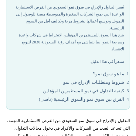
كيف يدعم السوق الشركات الناشئة والمتوسطة؟
يُعتبر التداول والإدراج في
سوق نمو
السعودي من الفرص الاستثمارية
الواعدة التي تمنح الشركات الصغيرة والمتوسطة منصة للوصول إلى
خصائص وأنواع الشركات المؤهلة للإدراج
التمويل وتوسيع أعمالها بشروط مرنة وتكاليف أقل من السوق
الرئيسية.
المعايير المالية والإدارية المطلوبة
يتيح هذا السوق للمستثمرين المؤهلين الانخراط في شركات واعدة
وسريعة النمو، بما يتماشى مع أهداف رؤية السعودية 2030 لتنويع
الاقتصاد.
متابعة المؤشر العام لسوق نمو
ستقرأ في هذا الدليل:
أفضل 5 قنوات أو مواقع لمتابعة الأسهم السعودية على تليجرام وغيرها تشمل:
ما هو سوق نمو؟
كيف يتم التداول في السوق؟
شروط ومتطلبات الإدراج في نمو
كيفية التداول في نمو للمستثمرين المؤهلين
تحليل العوامل الاقتصادية والسياسية المؤثرة على السوق ككل
الفرق بين سوق نمو والسوق الرئيسية (تاسي)
إعلانات هيئة السوق المالية وتداول السعودية المتعلقة بنمو
التداول والإدراج في سوق نمو السعودي من الفرص الاستثمارية المهمة،
التي تساعد العديد من الشركات والأفراد في دخول مجالات التداول،
ما هي أفضل شركات تداول في السعودية؟
بدون تحمل الكثير من الشروط والتكاليف، مما يعزز فرصة الشركات