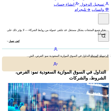
تسجيل الدخول
إنشاء حساب
💬 واتساب
✈️ تليجرام
نختار جميع المنتجات بشكل مستقل. قد نتلقى عمولة من روابط الشركاء — لا يؤثر ذلك على
تقييماتنا.
كيف نعمل
الرئيسية
المدونة
التداول في السوق الموازية السعودية نمو: الفرص، الش...
التداول في السوق الموازية السعودية نمو: الفرص،
الشروط، والشركات