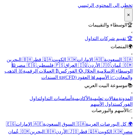
تخطي إلى المحتوى الرئيسي
✕
🏆
الوسطاء والتقييمات
›
🏆 تقييم شركات التداول
🌍
المنصات
›
🇸🇦 السعودية
🇦🇪 الإمارات
🇰🇼 الكويت
🇶🇦 قطر
🇧🇭 البحرين
🇴🇲 عُمان
🇯🇴 الأردن
🇮🇶 العراق
🇵🇸 فلسطين
🇪🇬 مصر
🕌
الوسطاء الإسلامية الحلال
💱 الفوركس
₿ العملات الرقمية
🥇 الذهب
والمعادن
📈 الأسهم
📊 العقود (CFD)
📜 السندات
📚
موسوعة البيت العربي
›
المدونة
مقالات تعليمية
الأكاديمية
أساسيات التداول
تداول
الفوركس
تداول الأسهم
📈
الأسهم والبورصات
›
🌍 كل البورصات العربية
🇸🇦 السوق السعودية
🇦🇪 الإمارات
🇪🇬
مصر
🇰🇼 الكويت
🇶🇦 قطر
🇯🇴 الأردن
🇧🇭 البحرين
🇴🇲 عُمان