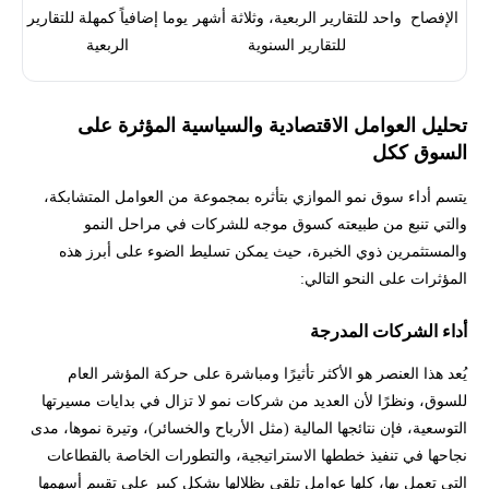
الإفصاح
واحد للتقارير الربعية، وثلاثة أشهر
يوما إضافياً كمهلة للتقارير
للتقارير السنوية
الربعية
تحليل العوامل الاقتصادية والسياسية المؤثرة على
السوق ككل
يتسم أداء سوق نمو الموازي بتأثره بمجموعة من العوامل المتشابكة،
والتي تنبع من طبيعته كسوق موجه للشركات في مراحل النمو
والمستثمرين ذوي الخبرة، حيث يمكن تسليط الضوء على أبرز هذه
المؤثرات على النحو التالي:
أداء الشركات المدرجة
يُعد هذا العنصر هو الأكثر تأثيرًا ومباشرة على حركة المؤشر العام
للسوق، ونظرًا لأن العديد من شركات نمو لا تزال في بدايات مسيرتها
التوسعية، فإن نتائجها المالية (مثل الأرباح والخسائر)، وتيرة نموها، مدى
نجاحها في تنفيذ خططها الاستراتيجية، والتطورات الخاصة بالقطاعات
التي تعمل بها، كلها عوامل تلقي بظلالها بشكل كبير على تقييم أسهمها