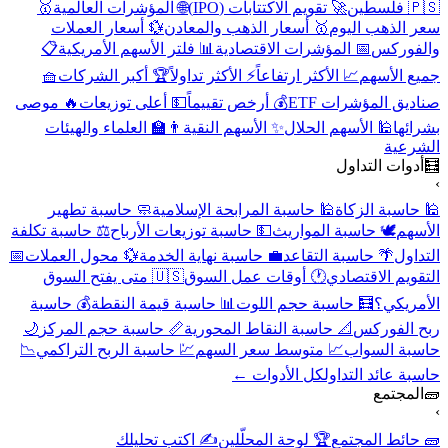
🇵🇸 فلسطين
🚀 تقويم الاكتتابات (IPO)
🌐 المؤشرات العالمية
🥇
سعر الذهب اليوم
🥇 أسعار الذهب والمعادن
💱 أسعار العملات
والفوركس
📅 المؤشرات الاقتصادية
📊 فلتر الأسهم الأمريكية
📋
جميع الأسهم
📈 الأكثر ارتفاعاً
⚡ الأكثر تداولاً
🏆 أكبر الشركات
🧺
صناديق المؤشرات ETF
💰 أرخص تقييماً
💵 أعلى توزيعات
🔥 موصى
بشرائها
🕌 الأسهم الحلال
✨ الأسهم النقية
👨‍🏫 العلماء والهيئات
الشرعية
🧮
أدوات التداول
›
🕌 حاسبة الزكاة
🕌 حاسبة المرابحة الإسلامية
🧼 حاسبة تطهير
الأسهم
🕊️ حاسبة المواريث
💵 حاسبة توزيعات الأرباح
⚖️ حاسبة تكلفة
التداول
🌴 حاسبة التقاعد
💼 حاسبة نهاية الخدمة
💱 محول العملات
📅
التقويم الاقتصادي
🕐 أوقات عمل السوق
🇺🇸 متى يفتح السوق
الأمريكي؟
🧮 حاسبة حجم اللوت
📊 حاسبة قيمة النقطة
💰 حاسبة
ربح الفوركس
📐 حاسبة النقاط المحورية
📏 حاسبة حجم المركز
🌙
حاسبة السواب
📈 متوسط سعر السهم
💹 حاسبة الربح التراكمي
📉
حاسبة عائد التداول
كل الأدوات ←
🧱
المجتمع
›
🧱 حائط المجتمع
🏆 لوحة المحلّلين
✍️ اكتب تحليلك