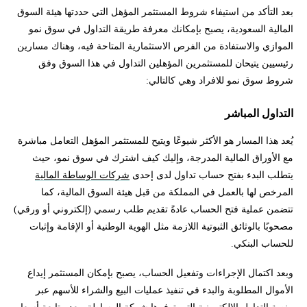
بعد التأكد من استيفاء شروط المستثمر المؤهل التي حددتها هيئة السوق
المالية السعودية، يصبح بإمكانك معرفة طريقة التداول في سوق نمو
الموازي والاستفادة من الفرص الاستثمارية المتاحة فيه، وهناك مسارين
رئيسيين يتيحان للمستثمرين المؤهلين التداول في هذا السوق وفق
شروط سوق نمو للافراد وهي كالتالي:
التداول المباشر
يُعد هذا المسار هو الأكثر شيوعًا ويتيح للمستثمر المؤهل التعامل مباشرة
مع الأوراق المالية المدرجة، وإليك كيف اشترك في سوق نمو، حيث
يتطلب البدء بفتح حساب تداول لدى إحدى
شركات الوساطة المالية
المرخص لها بالعمل في المملكة من قبل هيئة السوق المالية، كما
تتضمن عملية فتح الحساب عادةً تقديم طلب رسمي (إلكتروني أو ورقي)
مصحوبًا بالوثائق الثبوتية اللازمة مثل الهوية الوطنية أو الإقامة وإثبات
للحساب البنكي.
وبعد اكتمال الإجراءات وتفعيل الحساب، يصبح بإمكان المستثمر إيداع
الأموال المطلوبة والبدء في تنفيذ عمليات البيع والشراء للأسهم عبر
منصة التداول الإلكترونية التي توفرها شركة الوساطة، بعد متابعة أسعار