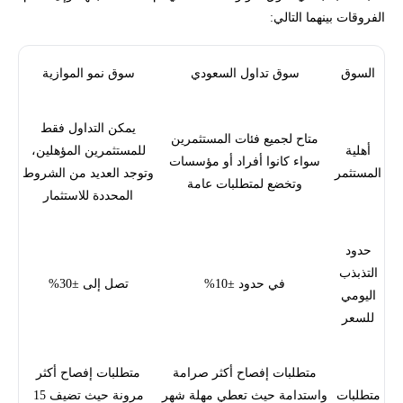
الفروقات بينهما التالي:
السوق
سوق تداول السعودي
سوق نمو الموازية
يمكن التداول فقط
متاح لجميع فئات المستثمرين
أهلية
للمستثمرين المؤهلين،
سواء كانوا أفراد أو مؤسسات
المستثمر
وتوجد العديد من الشروط
وتخضع لمتطلبات عامة
المحددة للاستثمار
حدود
التذبذب
في حدود ±10%
تصل إلى ±30%
اليومي
للسعر
متطلبات إفصاح أكثر صرامة
متطلبات إفصاح أكثر
متطلبات
واستدامة حيث تعطي مهلة شهر
مرونة حيث تضيف 15