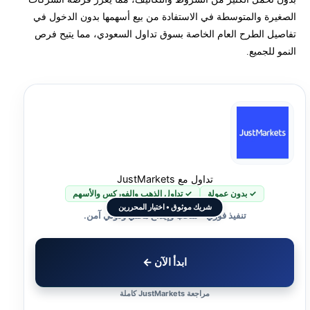
الصغيرة والمتوسطة في الاستفادة من بيع أسهمها بدون الدخول في
أفضل شركات تداول مرخصة في 2026
تفاصيل الطرح العام الخاصة بسوق تداول السعودي، مما يتيح فرص
النمو للجميع.
معايير الحكم الشرعي للشركات في سوق نمو
التوقعات المستقبلية للسوق 2026
تعرف على المزيد عن التداول في السوق السعودي نمو
تداول مع JustMarkets
✓ بدون عمولة
✓ تداول الذهب والفوركس والأسهم
شريك موثوق • اختيار المحررين
تنفيذ فوري • سحب وإيداع محلي ودولي آمن.
ابدأ الآن ←
مراجعة JustMarkets كاملة