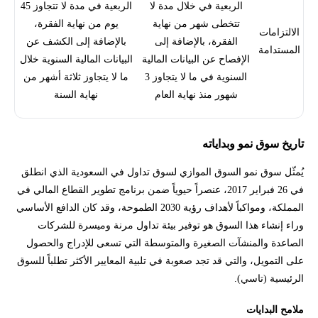
الربعية في خلال مدة لا
الربعية في مدة لا تتجاوز 45
تتخطى شهر من نهاية
يوم من نهاية الفقرة،
الالتزامات
الفقرة، بالإضافة إلى
بالإضافة إلى الكشف عن
المستدامة
الإفصاح عن البيانات المالية
البيانات المالية السنوية خلال
السنوية في ما لا يتجاوز 3
ما لا يتجاوز ثلاثة أشهر من
شهور منذ نهاية العام
نهاية السنة
تاريخ سوق نمو وبداياته
يُمثّل سوق نمو السوق الموازي لسوق تداول في السعودية الذي انطلق
في 26 فبراير 2017، عنصراً حيوياً ضمن برنامج تطوير القطاع المالي في
المملكة، ومواكباً لأهداف رؤية 2030 الطموحة، وقد كان الدافع الأساسي
وراء إنشاء هذا السوق هو توفير بيئة تداول مرنة وميسرة للشركات
الصاعدة والمنشآت الصغيرة والمتوسطة التي تسعى للإدراج والحصول
على التمويل، والتي قد تجد صعوبة في تلبية المعايير الأكثر تطلباً للسوق
الرئيسية (تاسي).
ملامح البدايات