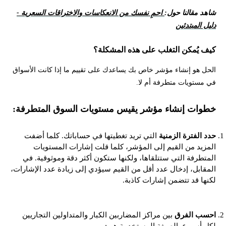
شاهد مقالنا حول:
احمِ نفسك من الانعكاسات والاختراقات السعرية -
دليل المبتدئين
كيف يُمكن التغلب على هذه المشكلة؟
الحل هو إنشاء مؤشر خاص بك يساعدك على تقييم ما إذا كانت الأسواق
في مستويات متطرفة أم لا.
خطوات إنشاء مؤشر يقيس مستويات السوق المتطرفة:
حدد الفترة الزمنية
التي تريد تغطيتها في حساباتك. كلما أضفت
المزيد من القيم إلى المؤشر، كلما قلت إشارات المستويات
المتطرفة التي ستتلقاها، ولكنها ستكون أكثر دقة وموثوقية. في
المقابل، إدخال عدد أقل من القيم سيؤدي إلى زيادة عدد الإشارات،
لكنها قد تتضمن إشارات كاذبة.
احسب الفرق
بين مراكز المضاربين الكبار والمتداولين التجاريين
لكل أسبوع. الصيغة المستخدمة هي: