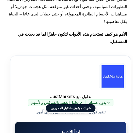
التطورات السياسية، وحتى أحداث غير متوقعة مثل هجمات جودزيلا أو
مشاهدات الأجسام الطائرة المجهولة، أو حتى حفلات ليدي غاغا – الحياة
بكل تفاصيلها!
الأهم هو كيف تستخدم هذه الأدوات لتكون جاهزًا لما قد يحدث في
المستقبل.
تداول مع JustMarkets
✓ بدون عمولة
✓ تداول الذهب والفوركس والأسهم
شريك موثوق • اختيار المحررين
تنفيذ فوري • سحب وإيداع محلي ودولي آمن.
ابدأ الآن ←