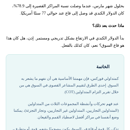
بحلول شهر مارس، عندما وصلت نسبة المراكز القصيرة إلى 78.9%،
كان الدولار الكندي قد وصل إلى قاع عند حوالي 77 سنتًا أمريكيًا.
ماذا حدث بعد ذلك؟
بدأ الدولار الكندي في الارتفاع بشكل تدريجي ومستمر. إذن، هل كان هذا
هو قاع السوق؟ نعم، كان كذلك بالفعل.
الخاتمة
كمتداولي فوركس، فإن مهمتنا الأساسية هي أن نفهم ما يشعر به
السوق. إحدى الطرق لتقييم المشاعر القصوى في السوق هي من
خلال تقرير التزام المتداولين (COT).
عند فهم تحركات وأنشطة المجموعات الثلاث من المتداولين
(المتداولين التجاريين، المتداولين غير التجاريين، وتجار التجزئة)، يمكننا
وضع أنفسنا في مراكز أفضل لاصطياد القمم والقيعان.
تذكر، كل قمة أو قاع في السوق يكون مصحوبًا بشعور قوي أو متطرف،