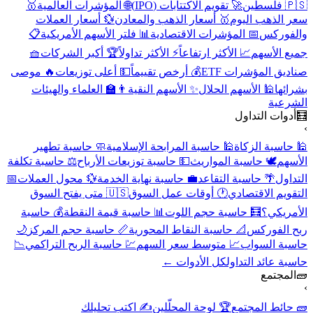
🇵🇸 فلسطين
🚀 تقويم الاكتتابات (IPO)
🌐 المؤشرات العالمية
🥇
سعر الذهب اليوم
🥇 أسعار الذهب والمعادن
💱 أسعار العملات
والفوركس
📅 المؤشرات الاقتصادية
📊 فلتر الأسهم الأمريكية
📋
جميع الأسهم
📈 الأكثر ارتفاعاً
⚡ الأكثر تداولاً
🏆 أكبر الشركات
🧺
صناديق المؤشرات ETF
💰 أرخص تقييماً
💵 أعلى توزيعات
🔥 موصى
بشرائها
🕌 الأسهم الحلال
✨ الأسهم النقية
👨‍🏫 العلماء والهيئات
الشرعية
🧮
أدوات التداول
›
🕌 حاسبة الزكاة
🕌 حاسبة المرابحة الإسلامية
🧼 حاسبة تطهير
الأسهم
🕊️ حاسبة المواريث
💵 حاسبة توزيعات الأرباح
⚖️ حاسبة تكلفة
التداول
🌴 حاسبة التقاعد
💼 حاسبة نهاية الخدمة
💱 محول العملات
📅
التقويم الاقتصادي
🕐 أوقات عمل السوق
🇺🇸 متى يفتح السوق
الأمريكي؟
🧮 حاسبة حجم اللوت
📊 حاسبة قيمة النقطة
💰 حاسبة
ربح الفوركس
📐 حاسبة النقاط المحورية
📏 حاسبة حجم المركز
🌙
حاسبة السواب
📈 متوسط سعر السهم
💹 حاسبة الربح التراكمي
📉
حاسبة عائد التداول
كل الأدوات ←
🧱
المجتمع
›
🧱 حائط المجتمع
🏆 لوحة المحلّلين
✍️ اكتب تحليلك