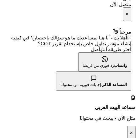
🕌 الأسهم الحلال
متصل الآن
الإبلاغ عن شركة نصابة
📅 التقويم الاقتصادي
✕
👨‍🏫 العلماء والهيئات الشرعية
شروط الاستخدام
🕐 أوقات عمل السوق
مرحباً 👋
✅أهلا بك - أنا هنا لمساعدتك ما هو سؤالك باختصار؟ في كيفية
سياسة الخصوصية
🇺🇸 متى يفتح السوق الأمريكي؟
إنشاء مؤشر تداول خاص بإستخدام تقرير COT؟
اختر طريقة التواصل
🛠️ كل الأدوات
واتساب
رد فوري من فريقنا
المساعد الذكي
إجابات فورية من محتوانا
🤖
مساعد البيت العربي
متاح الآن • يبحث في محتوانا
✕