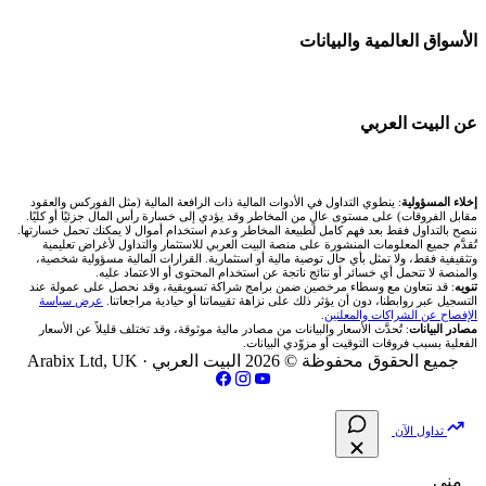
💱 محول العملات
شركة Okx
🇪🇬 البورصة المصرية
🧱 حائط المجتمع
الأسواق العالمية والبيانات
شركات تداول في عُمان
🧮 حاسبة حجم اللوت
اكس تي بي XTB
🇰🇼 بورصة الكويت
🏆 لوحة المحلّلين
شركات تداول في الأردن
📊 حاسبة قيمة النقطة
🌐 المؤشرات العالمية
عن البيت العربي
انتراكتيف بروكرز IBKR
🇶🇦 بورصة قطر
✍️ اكتب تحليلك
شركات تداول في العراق
💰 حاسبة ربح الفوركس
🥇 سعر الذهب اليوم
🇯🇴 بورصة عمّان
من نحن
إخلاء المسؤولية
: ينطوي التداول في الأدوات المالية ذات الرافعة المالية (مثل الفوركس والعقود
شركات تداول في فلسطين
📌 حاسبة النقاط المحورية
مقابل الفروقات) على مستوى عالٍ من المخاطر وقد يؤدي إلى خسارة رأس المال جزئيًا أو كليًا.
🥇 أسعار الذهب والمعادن
ننصح بالتداول فقط بعد فهم كامل لطبيعة المخاطر وعدم استخدام أموال لا يمكنك تحمل خسارتها.
🇧🇭 بورصة البحرين
تُقدَّم جميع المعلومات المنشورة على منصة البيت العربي للاستثمار والتداول لأغراض تعليمية
تواصل معنا
شركات تداول في مصر
وتثقيفية فقط، ولا تمثل بأي حال توصية مالية أو استثمارية. القرارات المالية مسؤولية شخصية،
📏 حاسبة حجم المركز
والمنصة لا تتحمل أي خسائر أو نتائج ناتجة عن استخدام المحتوى أو الاعتماد عليه.
💱 أسعار العملات والفوركس
تنويه
: قد نتعاون مع وسطاء مرخصين ضمن برامج شراكة تسويقية، وقد نحصل على عمولة عند
🇴🇲 بورصة مسقط
التسجيل عبر روابطنا، دون أن يؤثر ذلك على نزاهة تقييماتنا أو حيادية مراجعاتنا.
عرض سياسة
فريق المؤلفين
الإفصاح عن الشراكات والمعلنين
.
🔄 حاسبة تكلفة السواب
💵 سعر الريال السعودي في مصر
مصادر البيانات
: تُحدَّث الأسعار والبيانات من مصادر مالية موثوقة، وقد تختلف قليلاً عن الأسعار
🇵🇸 بورصة فلسطين
الفعلية بسبب فروقات التوقيت أو مزوّدي البيانات.
مقالات تعليمية
جميع الحقوق محفوظة © 2026 البيت العربي ·
Arabix Ltd, UK
📈 حاسبة عائد التداول
📅 المؤشرات الاقتصادية
فلتر الأسهم الشرعي
سياسة تقييم الشركات
📊 حاسبة الربح التراكمي
تداول الآن
📋 جميع الأسهم
شركات التداول النصابة
🧮 حاسبة متوسط سعر السهم
منى