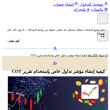
تسجيل الدخول
إنشاء حساب
💬 واتساب
✈️ تليجرام
نختار جميع المنتجات بشكل مستقل. قد نتلقى عمولة من روابط الشركاء — لا يؤثر ذلك على
تقييماتنا.
كيف نعمل
الرئيسية
الأكاديمية
كيفية إنشاء مؤشر تداول خاص بإستخدام تقرير COT
كيفية إنشاء مؤشر تداول خاص بإستخدام تقرير COT