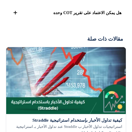
يساعد في تحديد المستويات المتطرفة التي قد تشير إلى
هل يمكن الاعتماد على تقرير COT وحده
انعكاس محتمل في الاتجاه، مما يساعد المتداولين على اتخاذ
قرارات أكثر دقة.
لا، يجب دمجه مع أدوات تحليل أخرى مثل المؤشرات الفنية
والأخبار الاقتصادية للحصول على رؤية أوضح للسوق.
مقالات ذات صلة
كيفية تداول الأخبار بإستخدام استراتيجية Straddle
استراتيجيات تداول الأخبار ب Straddle عند تداول الأخبار بـ استراتيجية