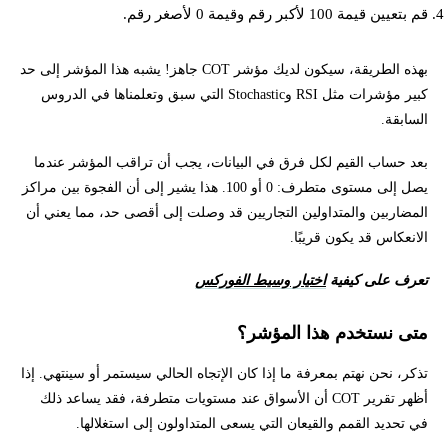
قم بتعيين قيمة 100 لأكبر رقم وقيمة 0 لأصغر رقم.
بهذه الطريقة، سيكون لديك مؤشر COT جاهز! يشبه هذا المؤشر إلى حد
كبير مؤشرات مثل RSI وStochastic التي سبق وتعلمناها في الدروس
السابقة.
بعد حساب القيم لكل فرق في البيانات، يجب أن تراقب المؤشر عندما
يصل إلى مستوى متطرف: 0 أو 100. هذا يشير إلى أن الفجوة بين مراكز
المضاربين والمتداولين التجاريين قد وصلت إلى أقصى حد، مما يعني أن
الانعكاس قد يكون قريبًا.
تعرف على كيفية
اختيار وسيط الفوركس
متى نستخدم هذا المؤشر؟
تذكر، نحن نهتم بمعرفة ما إذا كان الإتجاه الحالي سيستمر أو سينتهي. إذا
أظهر تقرير COT أن الأسواق عند مستويات متطرفة، فقد يساعد ذلك
في تحديد القمم والقيعان التي يسعى المتداولون إلى استغلالها.