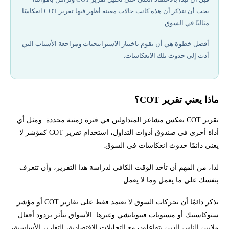
يجب أن نتذكر أن هذه كانت حالات معينة أظهر فيها تقرير COT انعكاسًا
خطوات إنشاء مؤشر يقيس مستويات السوق المتطرفة:
مثاليًا في السوق.
أفضل خطوة هي أن تقوم باختبار الاستراتيجيات ومراجعة الأسباب التي
متى نستخدم هذا المؤشر؟
أدت إلى حدوث تلك الانعكاسات.
أفضل شركات تداول مرخصة في 2026
كيفية تفسير تقرير COT
ماذا يعني تقرير COT؟
تقرير COT يعكس مشاعر المتداولين في فترة زمنية محددة. ومثل أي
كيفية حساب نسب المراكز الطويلة (%-long) والقصيرة (%-short):
أداة أخرى في صندوق أدوات التداول، استخدام تقرير COT كمؤشر لا
يعني دائمًا حدوث انعكاسات في السوق.
تحتاج لاستشارة لمعرفة كيفية إنشاء مؤشر تداول خاص؟
لذا، من المهم أن تأخذ الوقت الكافي لدراسة هذا التقرير، وأن تتعرف
بنفسك على ما يعمل وما لا يعمل.
تذكر دائمًا أن تحركات السوق لا تعتمد فقط على تقارير COT أو مؤشر
ستوكاستيك أو مستويات فيبوناتشي وغيرها. الأسواق تتأثر بردود أفعال
ملايين الناس الذين يتفاعلون مع التحليلات الاقتصادية، التقارير الأساسية،