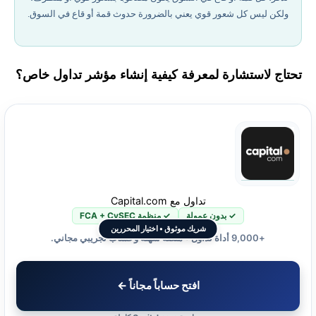
ولكن ليس كل شعور قوي يعني بالضرورة حدوث قمة أو قاع في السوق.
تحتاج لاستشارة لمعرفة كيفية إنشاء مؤشر تداول خاص؟
تداول مع Capital.com
✓ بدون عمولة
✓ منظمة FCA + CySEC
شريك موثوق • اختيار المحررين
+9,000 أداة تداول • منصة سهلة وحساب تجريبي مجاني.
افتح حساباً مجاناً ←