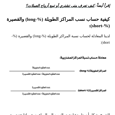
إقرأ أيضاً:
كيف تعرف متى تشتري أو تبيع أزواج العملات؟
كيفية حساب نسب المراكز الطويلة (%-long) والقصيرة
(%-short):
لدينا المعادلة لحساب نسبة المراكز الطويلة (%-long) والقصيرة (%-
short):
للشرح بشكل أبسط، دعنا نعود بالزمن إلى الوراء ونرى ماذا حدث مع