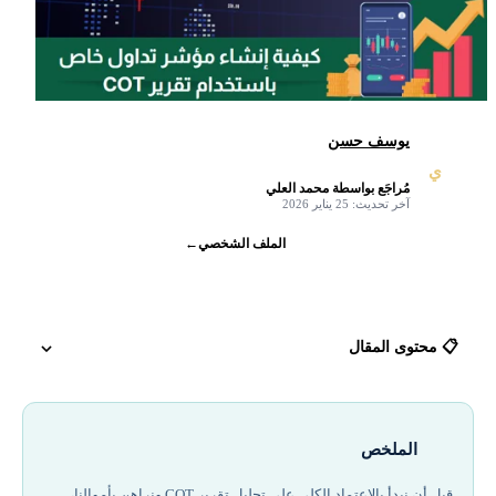
يوسف حسن
ي
مُراجَع بواسطة محمد العلي
✓
آخر تحديث: 25 يناير 2026
الملف الشخصي
←
📋 محتوى المقال
ماذا يعني تقرير COT؟
الملخص
مؤشر COT
قبل أن نبدأ بالاعتماد الكلي على تحليل تقرير COT ونراهن بأموالنا،