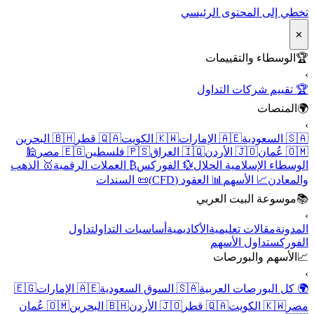
تخطي إلى المحتوى الرئيسي
✕
🏆
الوسطاء والتقييمات
›
🏆 تقييم شركات التداول
🌍
المنصات
›
🇸🇦 السعودية
🇦🇪 الإمارات
🇰🇼 الكويت
🇶🇦 قطر
🇧🇭 البحرين
🇴🇲 عُمان
🇯🇴 الأردن
🇮🇶 العراق
🇵🇸 فلسطين
🇪🇬 مصر
🕌
الوسطاء الإسلامية الحلال
💱 الفوركس
₿ العملات الرقمية
🥇 الذهب
والمعادن
📈 الأسهم
📊 العقود (CFD)
📜 السندات
📚
موسوعة البيت العربي
›
المدونة
مقالات تعليمية
الأكاديمية
أساسيات التداول
تداول
الفوركس
تداول الأسهم
📈
الأسهم والبورصات
›
🌍 كل البورصات العربية
🇸🇦 السوق السعودية
🇦🇪 الإمارات
🇪🇬
مصر
🇰🇼 الكويت
🇶🇦 قطر
🇯🇴 الأردن
🇧🇭 البحرين
🇴🇲 عُمان