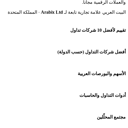
والعملات الرقمية مجاناً.
البيت العربي علامة تجارية تابعة لـ
Arabix Ltd
· المملكة المتحدة
تقييم لأفضل 10 شركات تداول
شركة Capital.com
أفضل شركات التداول (حسب الدولة)
افاتريد AvaTrade
شركات تداول في السعودية
الأسهم والبورصات العربية
اكسنس Exness
شركات تداول في الإمارات
منصة بينانس
🌍 كل البورصات العربية
أدوات التداول والحاسبات
شركات تداول في الكويت
Bybit باي بت
🇸🇦 السوق السعودية
شركات تداول في قطر
🕌 حاسبة الزكاة
مجتمع المحلّلين
شركة Xm
🇦🇪 أسواق الإمارات
شركات تداول في البحرين