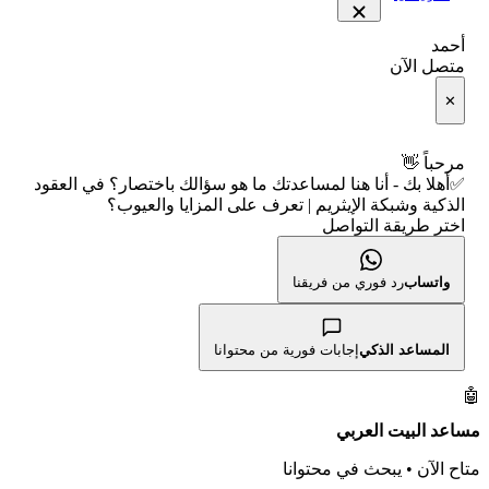
📋 جميع الأسهم
شركات التداول النصابة
🧮 حاسبة متوسط سعر السهم
أحمد
🕌 الأسهم الحلال
متصل الآن
الإبلاغ عن شركة نصابة
📅 التقويم الاقتصادي
✕
👨‍🏫 العلماء والهيئات الشرعية
شروط الاستخدام
🕐 أوقات عمل السوق
مرحباً 👋
✅أهلا بك - أنا هنا لمساعدتك ما هو سؤالك باختصار؟ في العقود
سياسة الخصوصية
🇺🇸 متى يفتح السوق الأمريكي؟
الذكية وشبكة الإيثريم | تعرف على المزايا والعيوب؟
اختر طريقة التواصل
🛠️ كل الأدوات
واتساب
رد فوري من فريقنا
المساعد الذكي
إجابات فورية من محتوانا
🤖
مساعد البيت العربي
متاح الآن • يبحث في محتوانا