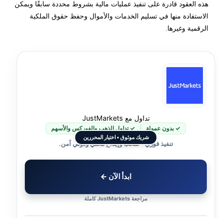
هذه العقود قادرة على تنفيذ عمليات مالية بشروط محددة سابقًا ويمكن
اللغات البرمجية المستخدمة في كتابة العقود الذكية
الاستفادة منها في تسليم الخدمات والأموال وحفظ حقوق الملكية
الرقمية وغيرها.
تحتاج لاستشارة لمعرفة كيفية تداول العملات الرقمية؟
تداول مع JustMarkets
✓ بدون عمولة
✓ تداول الذهب والفوركس والأسهم
شريك موثوق • اختيار المحررين
تنفيذ فوري • سحب وإيداع محلي ودولي آمن.
ابدأ الآن ←
مراجعة JustMarkets كاملة