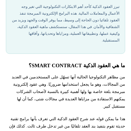
تكلفة إنشاء وتنفيذ العقود الذكية عام 2026
تبرز العقود الذكية كأحد أهم الابتكارات التكنولوجية التي تغير وجه
الأعمال والمعاملات المالية. هذه البرامج الإلكترونية المبرمجة تنفذ
كيف تعمل العقود الذكية على شبكة الإيثريم؟
العقود تلقائيا دون الحاجة إلى وسيط، مما يوفر الوقت والجهد ويزيد من
الشفافية والأمان. في هذا المقال، سنستكشف ماهية العقود الذكية،
تطبيقات SMART CONTRACT في العالم الحقيقي
وكيفية عملها، وتطبيقاتها العملية، ومزاياها وتحدياتها، وآفاقها
المستقبلية.
أفضل شركات تداول مرخصة في 2026
مميزات استخدام العقود الذكية
ما هي العقود الذكية
SMART CONTRACT؟
من مظاهر التكنولوجيا الحالية أنها تسهّل على المستخدمين في العديد
تحديات وعيوب العقود الذكية
من المجالات، وهو ما يجعل استخدامها ضروريًا. وهي عقود إلكترونية
مبرمجة بلغة خاصة بها ولها أهمية كبيرة بالنسبة لأصحاب الشركات
مستقبل SMART CONTRACT وتأثيرها على الصناعات المختلفة
يمكنهم الاستفادة من مزاياها العديدة في مجالات شتى، كما أن لها
مستقبل كبير.
كيفية إنشاء وتطوير العقود الذكية على شبكة الإيثروم
هذا ما يمكن قوله عند شرح العقود الذكية التي تعرف بأنها برامج تقنية
الأمان والتحديات التقنية للعقود الذكية
حديثة تقوم بتنفيذ بند العقد تلقائيًا من غير تدخل طرف ثالث. كذلك فإن