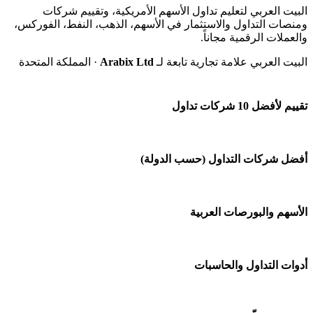
البيت العربي لتعليم تداول الأسهم الأمريكية، وتقييم شركات
ومنصات التداول والاستثمار في الأسهم، الذهب، النفط، الفوركس،
والعملات الرقمية مجاناً.
البيت العربي علامة تجارية تابعة لـ
Arabix Ltd
· المملكة المتحدة
تقييم لأفضل 10 شركات تداول
شركة Capital.com
أفضل شركات التداول (حسب الدولة)
افاتريد AvaTrade
شركات تداول في السعودية
الأسهم والبورصات العربية
اكسنس Exness
شركات تداول في الإمارات
منصة بينانس
🌍 كل البورصات العربية
أدوات التداول والحاسبات
شركات تداول في الكويت
Bybit باي بت
🇸🇦 السوق السعودية
شركات تداول في قطر