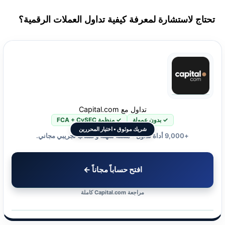
تحتاج لاستشارة لمعرفة كيفية تداول العملات الرقمية؟
تداول مع Capital.com
✓ بدون عمولة
✓ منظمة FCA + CySEC
شريك موثوق • اختيار المحررين
+9,000 أداة تداول • منصة سهلة وحساب تجريبي مجاني.
افتح حساباً مجاناً ←
مراجعة Capital.com كاملة