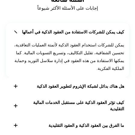
إجابات على الأسئلة الأكثر شيوعاً
كيف يمكن للشركات الاستفادة من العقود الذكية في أعمالها
يمكن للشركات استخدام العقود الذكية لأتمتة العمليات التعاقدية،
تحسين الشفافية، تقليل التكاليف، وتسريع التسويات المالية. كما
يمكنها الاستفادة من هذه العقود في إدارة سلاسل التوريد وحماية
الملكية الفكرية.
هل هناك بدائل لشبكة الإيثروم لتطوير العقود الذكية
نعم، هناك بدائل لنشر العقود الذكية على إيثيروم، حيث يمكن
كيف تؤثر العقود الذكية على مستقبل الخدمات المالية
نشرها على منصات تعمل بتقنية البلوكشتين مثل سولانا
التقليدية
وبلوكادوت وترون و إيوس وفلو.
يمكن تحسين الخدمات المالية من خلال إنشاء وتنفيذ العقود
ما الفرق بين العقود الذكية و العقود التقليدية
الذكية وذلك بالاستفادة من مزاياها، مثل تقليل التكاليف وتعزيز