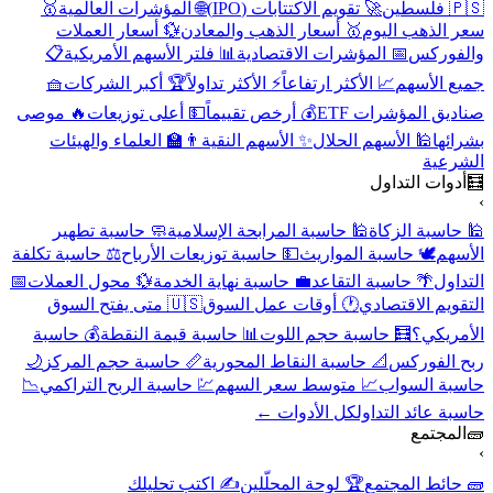
🇵🇸 فلسطين
🚀 تقويم الاكتتابات (IPO)
🌐 المؤشرات العالمية
🥇
سعر الذهب اليوم
🥇 أسعار الذهب والمعادن
💱 أسعار العملات
والفوركس
📅 المؤشرات الاقتصادية
📊 فلتر الأسهم الأمريكية
📋
جميع الأسهم
📈 الأكثر ارتفاعاً
⚡ الأكثر تداولاً
🏆 أكبر الشركات
🧺
صناديق المؤشرات ETF
💰 أرخص تقييماً
💵 أعلى توزيعات
🔥 موصى
بشرائها
🕌 الأسهم الحلال
✨ الأسهم النقية
👨‍🏫 العلماء والهيئات
الشرعية
🧮
أدوات التداول
›
🕌 حاسبة الزكاة
🕌 حاسبة المرابحة الإسلامية
🧼 حاسبة تطهير
الأسهم
🕊️ حاسبة المواريث
💵 حاسبة توزيعات الأرباح
⚖️ حاسبة تكلفة
التداول
🌴 حاسبة التقاعد
💼 حاسبة نهاية الخدمة
💱 محول العملات
📅
التقويم الاقتصادي
🕐 أوقات عمل السوق
🇺🇸 متى يفتح السوق
الأمريكي؟
🧮 حاسبة حجم اللوت
📊 حاسبة قيمة النقطة
💰 حاسبة
ربح الفوركس
📐 حاسبة النقاط المحورية
📏 حاسبة حجم المركز
🌙
حاسبة السواب
📈 متوسط سعر السهم
💹 حاسبة الربح التراكمي
📉
حاسبة عائد التداول
كل الأدوات ←
🧱
المجتمع
›
🧱 حائط المجتمع
🏆 لوحة المحلّلين
✍️ اكتب تحليلك