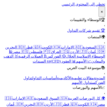
تخطي إلى المحتوى الرئيسي
✕
🏆
الوسطاء والتقييمات
›
🏆 تقييم شركات التداول
🌍
المنصات
›
🇸🇦 السعودية
🇦🇪 الإمارات
🇰🇼 الكويت
🇶🇦 قطر
🇧🇭 البحرين
🇴🇲 عُمان
🇯🇴 الأردن
🇮🇶 العراق
🇵🇸 فلسطين
🇪🇬 مصر
🕌
الوسطاء الإسلامية الحلال
💱 الفوركس
₿ العملات الرقمية
🥇 الذهب
والمعادن
📈 الأسهم
📊 العقود (CFD)
📜 السندات
📚
موسوعة البيت العربي
›
المدونة
مقالات تعليمية
الأكاديمية
أساسيات التداول
تداول
الفوركس
تداول الأسهم
📈
الأسهم والبورصات
›
🌍 كل البورصات العربية
🇸🇦 السوق السعودية
🇦🇪 الإمارات
🇪🇬
مصر
🇰🇼 الكويت
🇶🇦 قطر
🇯🇴 الأردن
🇧🇭 البحرين
🇴🇲 عُمان