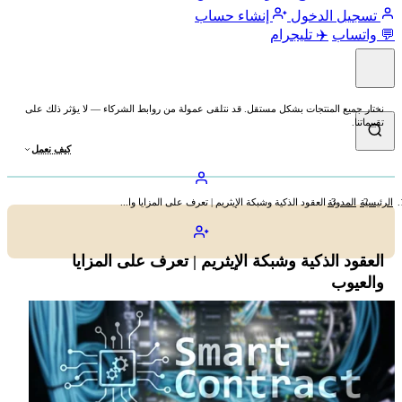
تسجيل الدخول
إنشاء حساب
💬 واتساب
✈️ تليجرام
نختار جميع المنتجات بشكل مستقل. قد نتلقى عمولة من روابط الشركاء — لا يؤثر ذلك على
تقييماتنا.
كيف نعمل
الرئيسية
المدونة
العقود الذكية وشبكة الإيثريم | تعرف على المزايا وا...
العقود الذكية وشبكة الإيثريم | تعرف على المزايا
والعيوب