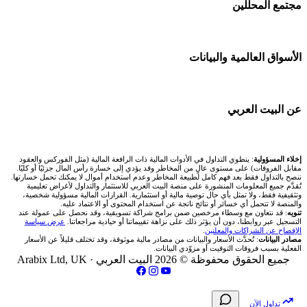
🕌 حاسبة الزكاة
مجتمع المحلّلين
شركة Xm
🇦🇪 أسواق الإمارات
شركات تداول في البحرين
💱 محول العملات
شركة Okx
🇪🇬 البورصة المصرية
🧱 حائط المجتمع
الأسواق العالمية والبيانات
شركات تداول في عُمان
🧮 حاسبة حجم اللوت
اكس تي بي XTB
🇰🇼 بورصة الكويت
🏆 لوحة المحلّلين
شركات تداول في الأردن
📊 حاسبة قيمة النقطة
🌐 المؤشرات العالمية
عن البيت العربي
انتراكتيف بروكرز IBKR
🇶🇦 بورصة قطر
✍️ اكتب تحليلك
شركات تداول في العراق
💰 حاسبة ربح الفوركس
🥇 سعر الذهب اليوم
🇯🇴 بورصة عمّان
من نحن
إخلاء المسؤولية
: ينطوي التداول في الأدوات المالية ذات الرافعة المالية (مثل الفوركس والعقود
شركات تداول في فلسطين
📌 حاسبة النقاط المحورية
مقابل الفروقات) على مستوى عالٍ من المخاطر وقد يؤدي إلى خسارة رأس المال جزئيًا أو كليًا.
🥇 أسعار الذهب والمعادن
ننصح بالتداول فقط بعد فهم كامل لطبيعة المخاطر وعدم استخدام أموال لا يمكنك تحمل خسارتها.
🇧🇭 بورصة البحرين
تُقدَّم جميع المعلومات المنشورة على منصة البيت العربي للاستثمار والتداول لأغراض تعليمية
تواصل معنا
شركات تداول في مصر
وتثقيفية فقط، ولا تمثل بأي حال توصية مالية أو استثمارية. القرارات المالية مسؤولية شخصية،
📏 حاسبة حجم المركز
والمنصة لا تتحمل أي خسائر أو نتائج ناتجة عن استخدام المحتوى أو الاعتماد عليه.
💱 أسعار العملات والفوركس
تنويه
: قد نتعاون مع وسطاء مرخصين ضمن برامج شراكة تسويقية، وقد نحصل على عمولة عند
🇴🇲 بورصة مسقط
التسجيل عبر روابطنا، دون أن يؤثر ذلك على نزاهة تقييماتنا أو حيادية مراجعاتنا.
عرض سياسة
فريق المؤلفين
الإفصاح عن الشراكات والمعلنين
.
🔄 حاسبة تكلفة السواب
💵 سعر الريال السعودي في مصر
مصادر البيانات
: تُحدَّث الأسعار والبيانات من مصادر مالية موثوقة، وقد تختلف قليلاً عن الأسعار
🇵🇸 بورصة فلسطين
الفعلية بسبب فروقات التوقيت أو مزوّدي البيانات.
مقالات تعليمية
جميع الحقوق محفوظة © 2026 البيت العربي ·
Arabix Ltd, UK
📈 حاسبة عائد التداول
📅 المؤشرات الاقتصادية
فحص الأسهم الأمريكية الشرعي
سياسة تقييم الشركات
📊 حاسبة الربح التراكمي
تداول الآن