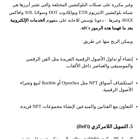
وغير مكررة على شبكات البلوكتشين المختلفة والتي تعتبر أبرزها هي
شبكة بلوكتشين الايثريوم ETH وبولكادوت DOT وسولانا SOL وافاكس
AVAX وغيرها. - دعونا نؤسس للاجابة على مفهوم
الخدمات الإلكترونية
بعد ما فهمنا هذه الرموز nft's.
ويمكن الربح منها عن طريق:
إنشاء أو تداول الأصول الرقمية الفريدة مثل الفن الرقمي
والموسيقى والعناصر داخل الألعاب.
استكشاف أسواق NFT مثل OpenSea أو Rarible لبيع وشراء
الأصول الرقمية.
التعاون مع الفنانين والمبدعين لإنشاء مجموعات NFT فريدة.
5. التمويل اللامركزي (DeFi)
التمويل اللامركزي (DeFi) هو نظام مالي مبتكر يعتمد على تقنية