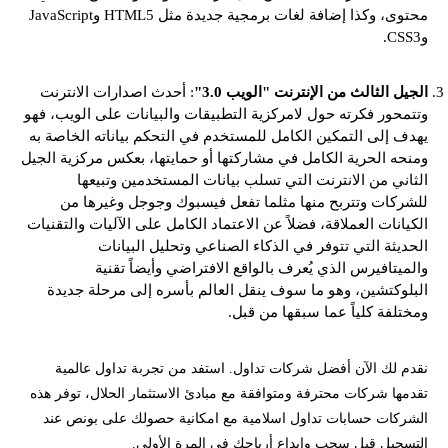
محتوى، وكذا إضافة لغات برمجية جديدة مثل HTML5 وJavaScript
وCSS3.
الجيل الثالث من الإنترنت "الويب 3.0"
: أحدث اصدارات الانترنت
وتتمحور فكرته حول لامركزية التطبيقات والبيانات على الويب، فهو
يهدف إلى التمكين الكامل للمستخدم في التحكم بياناته الخاصة به
ومنحه الحرية الكامل في مشاركتها أو حمايتها، بعكس مركزية الجيل
الثاني من الانترنت التي تسلب بيانات المستخدمين وتبيعها
للشركات وتتربح منها مثلما تفعل فيسبوك وجوجل وغيرها من
الكيانات العملاقة، فضلاً عن الاعتماد الكامل على الآليات والتقنيات
الحديثة التي تتوفر في الذكاء الصناعي وتحليل البيانات
والميتافيرس الذي يُعرف بالواقع الافتراضي وأيضاً تقنية
البلوكتشين، وهو ما سوف ينقل العالم بأسره إلى مرحلة جديدة
ومختلفة كلياً عما سبقها من قبل.
نقدم لك الآن أفضل شركات تداول. استفد من تجربة تداول عالمية
تقدمها شركات محترفة ومتوافقة مع مبادئ الاستثمار الحلال، توفر هذه
الشركات حسابات تداول اسلامية مع امكانية حصولك على بونص عند
التسجيل قبل سحب وايداع أرباحك في المرة الأولى.