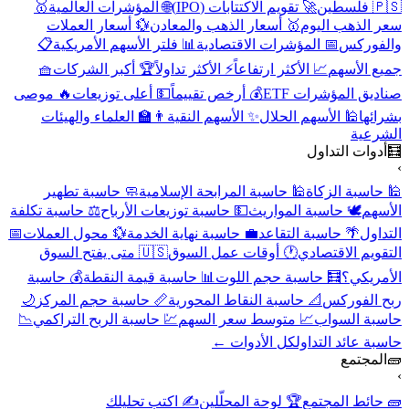
🇵🇸 فلسطين
🚀 تقويم الاكتتابات (IPO)
🌐 المؤشرات العالمية
🥇
سعر الذهب اليوم
🥇 أسعار الذهب والمعادن
💱 أسعار العملات
والفوركس
📅 المؤشرات الاقتصادية
📊 فلتر الأسهم الأمريكية
📋
جميع الأسهم
📈 الأكثر ارتفاعاً
⚡ الأكثر تداولاً
🏆 أكبر الشركات
🧺
صناديق المؤشرات ETF
💰 أرخص تقييماً
💵 أعلى توزيعات
🔥 موصى
بشرائها
🕌 الأسهم الحلال
✨ الأسهم النقية
👨‍🏫 العلماء والهيئات
الشرعية
🧮
أدوات التداول
›
🕌 حاسبة الزكاة
🕌 حاسبة المرابحة الإسلامية
🧼 حاسبة تطهير
الأسهم
🕊️ حاسبة المواريث
💵 حاسبة توزيعات الأرباح
⚖️ حاسبة تكلفة
التداول
🌴 حاسبة التقاعد
💼 حاسبة نهاية الخدمة
💱 محول العملات
📅
التقويم الاقتصادي
🕐 أوقات عمل السوق
🇺🇸 متى يفتح السوق
الأمريكي؟
🧮 حاسبة حجم اللوت
📊 حاسبة قيمة النقطة
💰 حاسبة
ربح الفوركس
📐 حاسبة النقاط المحورية
📏 حاسبة حجم المركز
🌙
حاسبة السواب
📈 متوسط سعر السهم
💹 حاسبة الربح التراكمي
📉
حاسبة عائد التداول
كل الأدوات ←
🧱
المجتمع
›
🧱 حائط المجتمع
🏆 لوحة المحلّلين
✍️ اكتب تحليلك