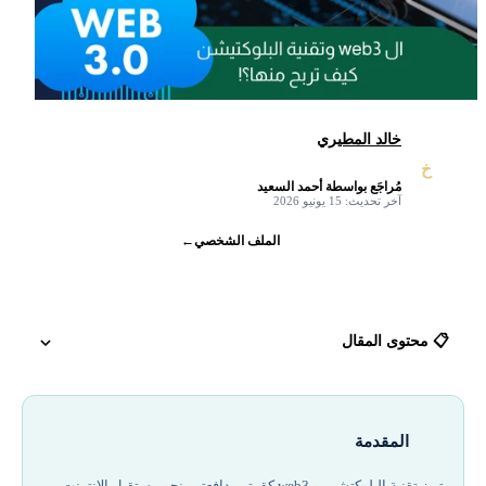
خالد المطيري
خ
مُراجَع بواسطة أحمد السعيد
✓
آخر تحديث: 15 يونيو 2026
الملف الشخصي
←
📋 محتوى المقال
تعريف web3 (الجيل الثالث من الانترنت)
المقدمة
نبذة عن الجيل الأول والجيل الثاني والثالث من الإنترنت web1 - web2 -web3
تبرز تقنية البلوكتشين و web3 كقوتين دافعتين نحو مستقبل الإنترنت