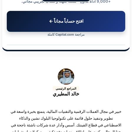
+9,000 أداة تداول • منصة سهلة وحساب تجريبي مجاني.
افتح حساباً مجاناً ←
مراجعة Capital.com كاملة
المراجع الرئيسي
خالد المطيري
خبير في مجال العملات الرقمية والتقنيات المالية، يتمتع بخبرة واسعة في
تطوير وتنفيذ حلول قائمة على تكنولوجيا البلوك تشين والذكاء
الاصطناعي في قطاع الفينتك. أسس وأدار عدة شركات ناشئة ناجحة في
هذا المجال، ركزت على إطلاق منصات دفع ذكية، بروتوكولات استثمارات