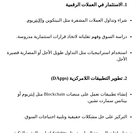
1. الاستثمار في العملات الرقمية
شراء وتداول العملات المشفرة مثل البيتكوين
والإيثريوم
.
دراسة السوق وفهم تقلباته لاتخاذ قرارات استثمارية مدروسة.
استخدام استراتيجيات مثل التداول طويل الأجل أو المضاربة قصيرة
الأجل.
2. تطوير التطبيقات اللامركزية (DApps)
إنشاء تطبيقات تعمل على منصات Blockchain مثل إيثريوم أو
بينانس سمارت تشين.
التركيز على حل مشكلات حقيقية وتلبية احتياجات السوق.
تعلم لغات البرمجة المناسبة مثل Solidity لتطوير العقود الذكية.