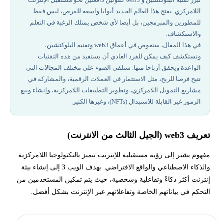
اللامركزي. يفتح هذا العالم الجديد أبوابا واسعة للفرص، ليس فقط
أفضل شركات تداول مرخصة في 2026
للمطورين والمبرمجين، بل أيضا لأي شخص يمتلك الرغبة في التعلم
والاستكشاف.
ما هي الفروقات الرئيسية بين جيل الويب الأول وغيره على تجربة
في هذا المقال، سنغوص في أعماق web3 وتقنية البلوكتشين،
المستخدمين؟
ونستكشف كيف يمكن للفرد العادي أن يستفيد من هذه التقنيات
الواعدة ويحقق أرباحا منها. سنلقي الضوء على مختلف المجالات التي
ما هي تطبيقات الجيل الثالث web3؟
تتيح فرصا للربح، مثل الاستثمار في العملات الرقمية، والمشاركة في
مشاريع التمويل اللامركزي، وتطوير التطبيقات اللامركزية، وإنشاء وبيع
ما هو البلوكتشين (Blockchain)؟
الرموز غير القابلة للاستبدال (NFTs)، وغيرها الكثير.
علاقة البلوكتشين بالتطبيقات اللامركزية
تعريف web3 (الجيل الثالث من الانترنت)
كيفية الربح من Blockchain والـ web3 (أهم 8 طرق):
مفهوم يشير إلى رؤية مستقبلية للإنترنت تتميز بالتكنولوجيا اللامركزية
والذكاء الاصطناعي والواقع الافتراضي. يهدف الويب 3 إلى إنشاء بيئة
فهم Web3 وموقع Ledger فيه
إنترنت أكثر ذكاءً وتفاعلية وشخصية، حيث يتم تمكين المستخدمين من
التحكم في بياناتهم الخاصة وتفاعلاتهم عبر الإنترنت بشكل أفضل.
تحتاج لاستشارة لمعرفة كيفية الربح من النت؟