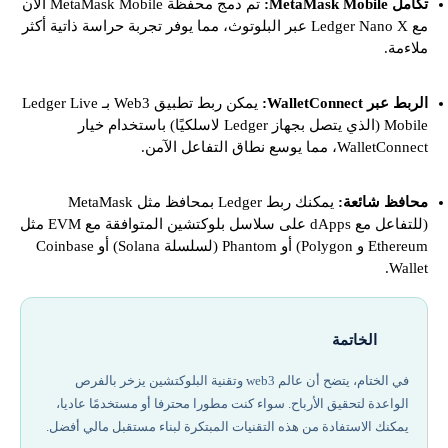
تكامل MetaMask Mobile:
تم دمج محفظة MetaMask Mobile الآن
مع Ledger Nano X عبر البلوتوث، مما يوفر تجربة حراسة ذاتية أكثر
ملاءمة.
الربط عبر WalletConnect:
يمكن ربط تطبيق Web3 بـ Ledger Live
Mobile (الذي يتصل بجهاز Ledger لاسلكيًا) باستخدام خيار
WalletConnect، مما يوسع نطاق التفاعل الآمن.
محافظ شائعة:
يمكنك ربط Ledger بمحافظ مثل MetaMask
(للتفاعل مع dApps على سلاسل بلوكتشين المتوافقة مع EVM مثل
Ethereum و Polygon) أو Phantom (لسلسلة Solana) أو Coinbase
Wallet.
الخاتمة
في الختام، يتضح أن عالم web3 وتقنية البلوكتشين يزخر بالفرص
الواعدة لتحقيق الأرباح. سواء كنت مطورا محترفا أو مستخدمًا عاديا،
يمكنك الاستفادة من هذه التقنيات المبتكرة لبناء مستقبل مالي أفضل.