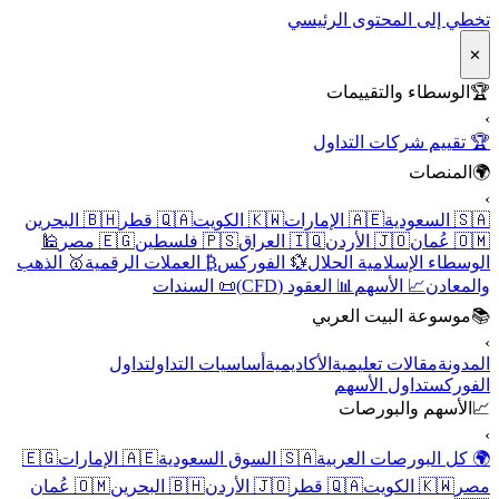
تخطي إلى المحتوى الرئيسي
✕
🏆
الوسطاء والتقييمات
›
🏆 تقييم شركات التداول
🌍
المنصات
›
🇸🇦 السعودية
🇦🇪 الإمارات
🇰🇼 الكويت
🇶🇦 قطر
🇧🇭 البحرين
🇴🇲 عُمان
🇯🇴 الأردن
🇮🇶 العراق
🇵🇸 فلسطين
🇪🇬 مصر
🕌
الوسطاء الإسلامية الحلال
💱 الفوركس
₿ العملات الرقمية
🥇 الذهب
والمعادن
📈 الأسهم
📊 العقود (CFD)
📜 السندات
📚
موسوعة البيت العربي
›
المدونة
مقالات تعليمية
الأكاديمية
أساسيات التداول
تداول
الفوركس
تداول الأسهم
📈
الأسهم والبورصات
›
🌍 كل البورصات العربية
🇸🇦 السوق السعودية
🇦🇪 الإمارات
🇪🇬
مصر
🇰🇼 الكويت
🇶🇦 قطر
🇯🇴 الأردن
🇧🇭 البحرين
🇴🇲 عُمان