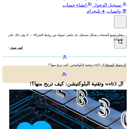
تسجيل الدخول
إنشاء حساب
💬 واتساب
✈️ تليجرام
نختار جميع المنتجات بشكل مستقل. قد نتلقى عمولة من روابط الشركاء — لا يؤثر ذلك على
تقييماتنا.
كيف نعمل
الرئيسية
المدونة
ال web3 وتقنية البلوكتيشن: كيف تربح منها؟!
ال web3 وتقنية البلوكتيشن: كيف تربح منها؟!