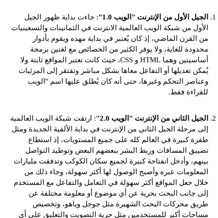
الجيل الأول من الإنترنت "الويب 1.0"
: جاءت بداية ظهور الجيل
الأول من شبكة الويب العالمية الانترنت في الثمانينات والتسعينيات
من القرن الماضي، إذ كان يُعتبر في بداية مهده ويقوم بأدوار
محدودة للغاية، ولا يوفر الكثير من الخصائص مع لغتين برمجة
أساسيتين وهما HTML و CSS، حيث كانت تعتبر المواقع ثابتة ولا
يُمكن تعديلها أو التفاعل معاها بشكل مباشر وتفتقر إلى المرئيات
وعناصر التحكم وغيرها، حتى أنه كان يُطلق عليها اسم "الويب
للقراءة فقط.
الجيل الثاني من الإنترنت "الويب 2.0"
: ارتقت شبكة الويب العالمية
إلى مرحلة الجيل الثاني من الإنترنت في بداية الألفية الجديدة ومثل
طفرة كبيرة في العالم كله على جميع المستويات، إذ استطاع
تضييق المسافات وربط البشر ببعضهم البعض وتوطيد التواصل
بينهم، وأدخل انفتاحة كبيرة لجميع سكان الكوكب وتدفقت مليارات
المعلومات عبره وأصبح الوصول لها أكثر سهولة، وجاء ذلك من
خلال جعل المواقع أكثر سهولة في التعامل والتفاعل مع المستخدم
إلى جانب البحث بحرية عن أي موضوع أو معلومة مختلفة عن
طريق محركات البحث الشهيرة مثل جوجل وياهو، وتخصيص
مساحات أكبر للمستخدمين مثل حرية التصويت والتعليق على أي