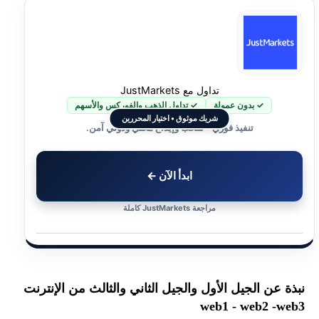
تداول مع JustMarkets
✓ بدون عمولة
✓ تداول الذهب والفوركس والأسهم
شريك موثوق • اختيار المحررين
تنفيذ فوري • سحب وإيداع محلي ودولي آمن.
ابدأ الآن ←
مراجعة JustMarkets كاملة
نبذة عن الجيل الأول والجيل الثاني والثالث من الإنترنت
web1 - web2 -web3