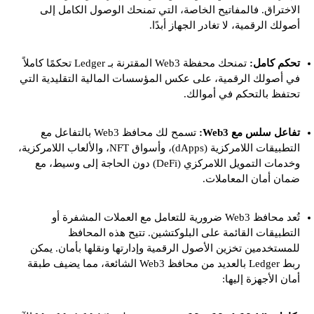
الاختراق. فالمفاتيح الخاصة، التي تمنحك الوصول الكامل إلى
أصولك الرقمية، لا تغادر الجهاز أبدًا.
تحكم كامل:
تمنحك محفظة Web3 المقترنة بـ Ledger تحكمًا كاملاً
في أصولك الرقمية، على عكس المؤسسات المالية التقليدية التي
تحتفظ بالتحكم في أموالك.
تفاعل سلس مع Web3:
تسمح لك محافظ Web3 بالتفاعل مع
التطبيقات اللامركزية (dApps)، وأسواق NFT، والألعاب اللامركزية،
وخدمات التمويل اللامركزي (DeFi) دون الحاجة إلى وسيط، مع
ضمان أمان المعاملات.
تُعد محافظ Web3 ضرورية للتعامل مع العملات المشفرة أو
التطبيقات القائمة على البلوكتشين. تتيح هذه المحافظ
للمستخدمين تخزين الأصول الرقمية وإدارتها ونقلها بأمان. يمكن
ربط Ledger بالعديد من محافظ Web3 الشائعة، مما يضيف طبقة
أمان الأجهزة إليها: