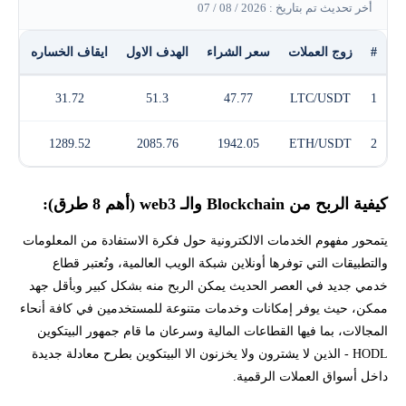
أخر تحديث تم بتاريخ : 2026 / 08 / 07
#
زوج العملات
سعر الشراء
الهدف الاول
ايقاف الخساره
الر
31.72
51.3
47.77
LTC/USDT
1
1289.52
2085.76
1942.05
ETH/USDT
2
كيفية الربح من Blockchain والـ web3 (أهم 8 طرق):
يتمحور مفهوم الخدمات الالكترونية حول فكرة الاستفادة من المعلومات
والتطبيقات التي توفرها أونلاين شبكة الويب العالمية، وتُعتبر قطاع
خدمي جديد في العصر الحديث يمكن الربح منه بشكل كبير وبأقل جهد
ممكن، حيث يوفر إمكانات وخدمات متنوعة للمستخدمين في كافة أنحاء
المجالات، بما فيها القطاعات المالية وسرعان ما قام جمهور البيتكوين
HODL - الذين لا يشترون ولا يخزنون الا البيتكوين بطرح معادلة جديدة
داخل أسواق العملات الرقمية.