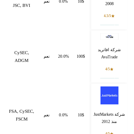
10$
0.0%
نعم
2008
JSC, BVI
4.5/5
فتح حساب
شركة افاتريد
CySEC,
100$
20.0%
نعم
AvaTrade
ADGM
4/5
فتح حساب
FSA, CySEC,
شركة JustMarkets
10$
0.0%
نعم
FSCM
منذ 2012
4/5