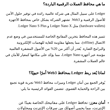
ما هي محافظ العملات الرقمية الباردة؟
Ledger على سبيل المثال هي شركة عالمية رائدة في توفير حلول الأمن
للأصول الرقمية و Web3. تشتهر الشركة بشكل خاص بمحافظ الأجهزة
(hardware wallets) مثل Ledger Nano X و Ledger Nano S Plus.
تتميز هذه المحافظ بتخزين المفاتيح الخاصة للمستخدمين في وضع عدم
الاتصال (offline)، مما يجعلها مقاومة للغاية للهجمات الإلكترونية
والبرامج الضارة. يُقدر أن أكثر من 20% من الأصول المشفرة العالمية
مؤمنة عبر أجهزة Ledger Nano، مما يؤكد على مكانتها كمعيار للأمان في
عالم العملات المشفرة.
لماذا يُعد ربط Ledger بمحافظ Web3 أمرًا حيويًا؟
يُوفر الجمع بين أمان Ledger وميزات محافظ Web3 تجربة قوية تجمع
بين الراحة والحماية القصوى. تتضمن الفوائد الرئيسية ما يلي:
أمان معزز:
تحافظ Ledger على مفاتيحك الخاصة بعيدًا عن
الإنترنت، مما يحمي أصولك من سرقات الإنترنت ومحاولات