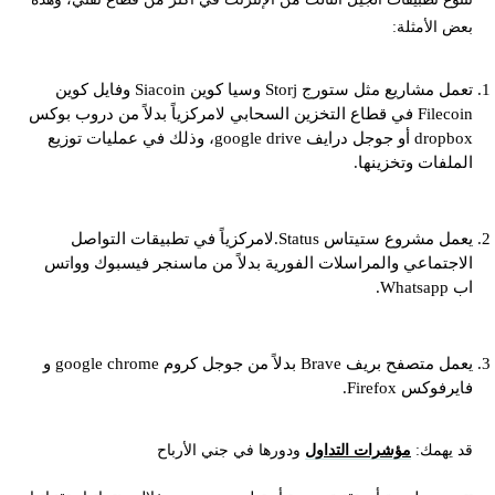
بعض الأمثلة:
تعمل مشاريع مثل ستورج Storj وسيا كوين Siacoin وفايل كوين
Filecoin في قطاع التخزين السحابي لامركزياً بدلاً من دروب بوكس
dropbox أو جوجل درايف google drive، وذلك في عمليات توزيع
الملفات وتخزينها.
يعمل مشروع ستيتاس Status.لامركزياً في تطبيقات التواصل
الاجتماعي والمراسلات الفورية بدلاً من ماسنجر فيسبوك وواتس
اب Whatsapp.
يعمل متصفح بريف Brave بدلاً من جوجل كروم google chrome و
فايرفوكس Firefox.
قد يهمك:
مؤشرات التداول
ودورها في جني الأرباح