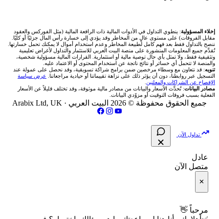
🇶🇦 بورصة قطر
✍️ اكتب تحليلك
شركات تداول في العراق
💰 حاسبة ربح الفوركس
🥇 سعر الذهب اليوم
🇯🇴 بورصة عمّان
من نحن
إخلاء المسؤولية
: ينطوي التداول في الأدوات المالية ذات الرافعة المالية (مثل الفوركس والعقود
شركات تداول في فلسطين
📌 حاسبة النقاط المحورية
مقابل الفروقات) على مستوى عالٍ من المخاطر وقد يؤدي إلى خسارة رأس المال جزئيًا أو كليًا.
🥇 أسعار الذهب والمعادن
ننصح بالتداول فقط بعد فهم كامل لطبيعة المخاطر وعدم استخدام أموال لا يمكنك تحمل خسارتها.
🇧🇭 بورصة البحرين
تُقدَّم جميع المعلومات المنشورة على منصة البيت العربي للاستثمار والتداول لأغراض تعليمية
تواصل معنا
شركات تداول في مصر
وتثقيفية فقط، ولا تمثل بأي حال توصية مالية أو استثمارية. القرارات المالية مسؤولية شخصية،
📏 حاسبة حجم المركز
والمنصة لا تتحمل أي خسائر أو نتائج ناتجة عن استخدام المحتوى أو الاعتماد عليه.
💱 أسعار العملات والفوركس
تنويه
: قد نتعاون مع وسطاء مرخصين ضمن برامج شراكة تسويقية، وقد نحصل على عمولة عند
🇴🇲 بورصة مسقط
التسجيل عبر روابطنا، دون أن يؤثر ذلك على نزاهة تقييماتنا أو حيادية مراجعاتنا.
عرض سياسة
فريق المؤلفين
الإفصاح عن الشراكات والمعلنين
.
🔄 حاسبة تكلفة السواب
💵 سعر الريال السعودي في مصر
مصادر البيانات
: تُحدَّث الأسعار والبيانات من مصادر مالية موثوقة، وقد تختلف قليلاً عن الأسعار
🇵🇸 بورصة فلسطين
الفعلية بسبب فروقات التوقيت أو مزوّدي البيانات.
مقالات تعليمية
جميع الحقوق محفوظة © 2026 البيت العربي ·
Arabix Ltd, UK
📈 حاسبة عائد التداول
📅 المؤشرات الاقتصادية
فلتر الأسهم الشرعي
سياسة تقييم الشركات
📊 حاسبة الربح التراكمي
تداول الآن
📋 جميع الأسهم
شركات التداول النصابة
🧮 حاسبة متوسط سعر السهم
عادل
🕌 الأسهم الحلال
متصل الآن
الإبلاغ عن شركة نصابة
📅 التقويم الاقتصادي
✕
👨‍🏫 العلماء والهيئات الشرعية
شروط الاستخدام
🕐 أوقات عمل السوق
مرحباً 👋