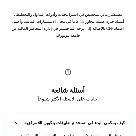
مستشار مالي متخصص في استراتيجيات وأدوات التداول والتخطيط ،
أمتلك خبرة عملية تتجاوز 15 عاماً في مجال الاستشارات المالية، وأحمل
اعتماد CFP بالإضافة إلى درجة الماجستير في إدارة المخاطر المالية من
جامعة نيويورك.
أسئلة شائعة
إجابات على الأسئلة الأكثر شيوعاً
كيف يمكنني البدء في استخدام تطبيقات بتكوين اللامركزية
ستحتاج إلى محفظة بتكوين متوافقة مع التطبيقات اللامركزية...