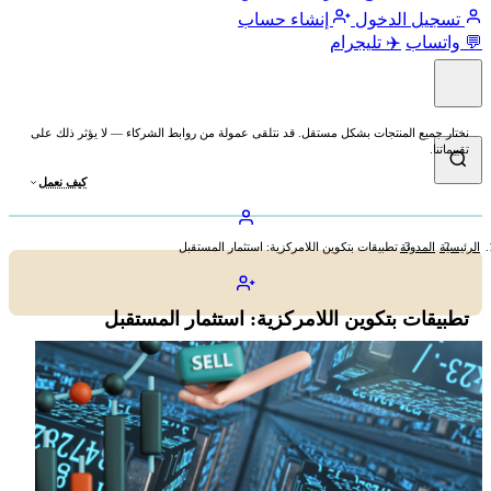
تسجيل الدخول
إنشاء حساب
💬 واتساب
✈️ تليجرام
نختار جميع المنتجات بشكل مستقل. قد نتلقى عمولة من روابط الشركاء — لا يؤثر ذلك على
تقييماتنا.
كيف نعمل
الرئيسية
المدونة
تطبيقات بتكوين اللامركزية: استثمار المستقبل
تطبيقات بتكوين اللامركزية: استثمار المستقبل