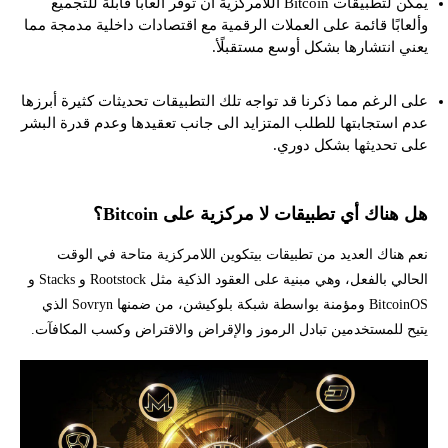
يمكن لتطبيقات Bitcoin اللامركزية أن توفر ألعابًا قابلة للتجميع
وألعابًا قائمة على العملات الرقمية مع اقتصادات داخلية مدمجة مما
يعني انتشارها بشكل أوسع مستقبلًأ.
على الرغم مما ذكرنا قد تواجه تلك التطبيقات تحديثات كثيرة أبرزها
عدم استجابتها للطلب المتزايد الى جانب تعقيدها وعدم قدرة البشر
على تحديثها بشكل دوري.
هل هناك أي تطبيقات لا مركزية على Bitcoin؟
نعم هناك العديد من تطبيقات بيتكوين اللامركزية متاحة في الوقت
الحالي بالفعل، وهي مبنية على العقود الذكية مثل Rootstock و Stacks و
BitcoinOS ومؤمنة بواسطة شبكة بلوكيشن، من ضمنها Sovryn الذي
يتيح للمستخدمين تبادل الرموز والإقراض والاقتراض وكسب المكافآت.