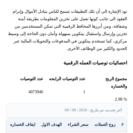
نود الإشارة الى أن تلك التطبيقات تسمح للناس بتبادل الأموال وإبرام
العقود الى جانب كونها تعمل على تخزين المعلومات بطريقة آمنة
وشفافة، ومن أبرزها المحافظ الرقمية التي تمكن المستخدمين من
تخزين وإرسال واستقبال بيتكوين بسهولة وأمان دون الحاجة إلى وسيط
مركزي، كما تستخدم بيتكوين في المدفوعات والتحويلات المالية عبر
الحدود والكثير من الوظائف الأخرى.
احصائيات توصيات العمله الرقمية
مجموع الربح
عدد التوصيات الرابحه
عدد التوصيات
والخساره
4073946
1
% 2.98
أخر تحديث تم بتاريخ : 2026 / 08 / 09
#
زوج العملات
سعر الشراء
الهدف الاول
ايقاف الخساره
الر