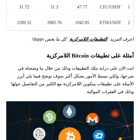
31.72
51.3
47.77
LTC/USDT
1
1289.52
2085.76
1942.05
ETH/USDT
2
اعرف المزيد:
التطبيقات اللامركزية
: كل ما يخص dapps!
أمثلة على تطبيقات Bitcoin اللامركزية
انت الان على دراية بتلك التطبيقات وذلك من خلال ما وضحناه في
شرحها، ولكي نبسط الأمور بشكل أكبر سوف نوضح فيما يلي أبرز
الأمثلة على تطبيقات بيتكوين اللامركزية مع الكثير من التفاصيل حولها
وذلك في الفقرات الموالية.