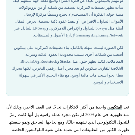
لو مهتم بالبيتكوين بعيدًا عن فكرة الشراء والبيع فقط، فهنا ستفهم كيف
بدأت تظهر تطبيقات لامركزية تستفيد من شبكته أو من بروتوكولات
أفضل شركات تداول مرخصة في 2026
مبنية حوله. الفكرة أن المستخدم لا يحتاج وسيطًا مركزيًا لإرسال
الأموال، التداول، الاقتراض، أو تنفيذ عقود ذكية بسيطة. يعرض المقال
ميزات بناء تطبيقات لامركزية مؤمنة بشبكة بيتكوين
أمثلة مثل Sovryn للتداول والإقراض اللامركزي، وLNSwap للتبادل عبر
Lightning Network، وGamma لإدارة الأصول والمشتقات.
مستقبل تطبيقات بيتكوين اللامركزية (dapps)
لكن الصورة ليست سهلة بالكامل. بناء تطبيقات لامركزية على بيتكوين
أصعب من شبكات أخرى بسبب محدودية العقود الذكية وسرعة
هل هناك أي تطبيقات لا مركزية على Bitcoin؟
المعاملات، لذلك تظهر حلول مثل Stacks وRootstock وBitcoinOS.
الخلاصة للقارئ: بيتكوين لم تعد مجرد أصل رقمي للتخزين، لكنها تتحرك
هل يمكن بناء تطبيقات لا مركزية على بلوكيشن Bitcoin؟
ببطء نحو استخدامات مالية أوسع، مع بقاء التحدي الأكبر في سهولة
الاستخدام والتوسع.
ما معنى DeFi في العملات الرقمية؟
اسأل احد مختصينا الآن عن كل ما يخص المؤشرات
تعد
البيتكوين
واحدة من أكثر الابتكارات نجاحًا في العقد الأخير، وذلك لأن
منذ ظهورها في عام 2009 لم تكن مجرد عملة رقمية بل أنها كانت رمزًا
للتحول التكنولوجي الذي نشهده حاليًا، ومع نجاحها الساحق ونمو شعبيتها
ظهرت الكثير من التطبيقات التي تعتمد على تقنية البلوكتشين الخاصة