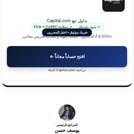
تداول مع Capital.com
✓ بدون عمولة
✓ منظمة FCA + CySEC
شريك موثوق • اختيار المحررين
+9,000 أداة تداول • منصة سهلة وحساب تجريبي مجاني.
افتح حساباً مجاناً ←
مراجعة Capital.com كاملة
المراجع الرئيسي
يوسف حسن