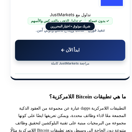
تداول مع JustMarkets
✓ بدون عمولة
✓ تداول الذهب والفوركس والأسهم
شريك موثوق • اختيار المحررين
تنفيذ فوري • سحب وإيداع محلي ودولي آمن.
ابدأ الآن ←
مراجعة JustMarkets كاملة
ما هي تطبيقات Bitcoin اللامركزية؟
التطبيقات اللامركزية dapps عبارة عن مجموعة من العقود الذكية
المجمعة معًا لاداء وظائف محددة، ويمكن تعريفها ايضًا على كونها
مجموعة من البرمجيات مبنية على تقنية البلوكشين لتحقيق وظائف
متنوعة دون الحاجة الى وسيط، وتعد تطبيقات Bitcoin اللامركزية مثالًا