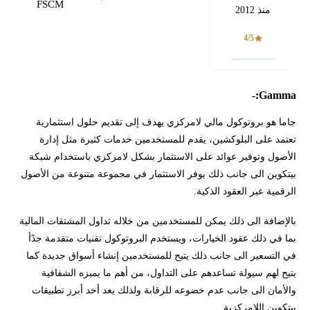
FSCM
منذ 2012
4/5
فتح حساب
Gamma:-
جاما هو بروتوكول مالي لامركزي يهدف إلى تقديم حلول استثمارية
تعتمد على البلوكشين، يقدم للمستخدمين خدمات كثيرة مثل إدارة
الأصول وتوفير عوائد على الاستثمار بشكل لامركزي باستخدام شبكة
بيتكوين الى جانب ذلك يوفر الاستثمار في مجموعة متنوعة من الأصول
الرقمية عبر العقود الذكية.
بالإضافة الى ذلك يمكن للمستخدمين من خلاله تداول المشتقات المالية
بما في ذلك عقود الخيارات، ويستخدم البروتوكول تقنيات متقدمة جدًأ
في التسعير الى جانب ذلك يتيح للمستخدمين إنشاء أسواق جديدة كما
يتيح لهم سيولة تساعدهم على التداول، من أهم ما يميزه الشفافية
والأمان الى جانب عدم خضوعه للرقابة ولذلك يعد أحد أبرز تطبيقات
بيتكوين اللامركزية.