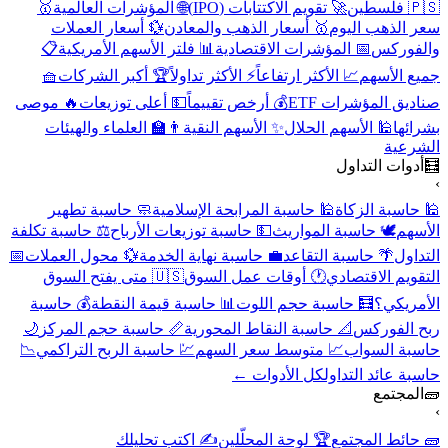
🇵🇸 فلسطين
🚀 تقويم الاكتتابات (IPO)
🌐 المؤشرات العالمية
🥇
سعر الذهب اليوم
🥇 أسعار الذهب والمعادن
💱 أسعار العملات
والفوركس
📅 المؤشرات الاقتصادية
📊 فلتر الأسهم الأمريكية
📋
جميع الأسهم
📈 الأكثر ارتفاعاً
⚡ الأكثر تداولاً
🏆 أكبر الشركات
🧺
صناديق المؤشرات ETF
💰 أرخص تقييماً
💵 أعلى توزيعات
🔥 موصى
بشرائها
🕌 الأسهم الحلال
✨ الأسهم النقية
👨‍🏫 العلماء والهيئات
الشرعية
🧮
أدوات التداول
›
🕌 حاسبة الزكاة
🕌 حاسبة المرابحة الإسلامية
🧼 حاسبة تطهير
الأسهم
🕊️ حاسبة المواريث
💵 حاسبة توزيعات الأرباح
⚖️ حاسبة تكلفة
التداول
🌴 حاسبة التقاعد
💼 حاسبة نهاية الخدمة
💱 محول العملات
📅
التقويم الاقتصادي
🕐 أوقات عمل السوق
🇺🇸 متى يفتح السوق
الأمريكي؟
🧮 حاسبة حجم اللوت
📊 حاسبة قيمة النقطة
💰 حاسبة
ربح الفوركس
📐 حاسبة النقاط المحورية
📏 حاسبة حجم المركز
🌙
حاسبة السواب
📈 متوسط سعر السهم
💹 حاسبة الربح التراكمي
📉
حاسبة عائد التداول
كل الأدوات ←
🧱
المجتمع
›
🧱 حائط المجتمع
🏆 لوحة المحلّلين
✍️ اكتب تحليلك