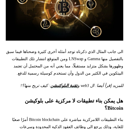
الى جانب المثال الذي ذكرناه توجد أمثلة أخرى كثيرة وضحناها فيما سبق
بالتفصيل منها Gamma و LNSwap ومن المتوقع انتشار تلك التطبيقات
وظهورها بشكل متزايد مستقبلًأ، مما يعني أنه من المحتمل أن تعتمد
البيتكوين في الكثير من الدول وأن تستخدم كوسيلة رسمية للدفع.
للمزيد إقرأ أيضا: ال web3 و
تقنية البلوكتيشن
: كيف تربح منها؟!
هل يمكن بناء تطبيقات لا مركزية على بلوكيشن
Bitcoin؟
بناء التطبيقات اللامركزية مباشرة على Bitcoin blockchain أمرًا صعبًا
للغاية، وذلك يرجع الى وظائف العقود الذكية المحدودة وسرعات