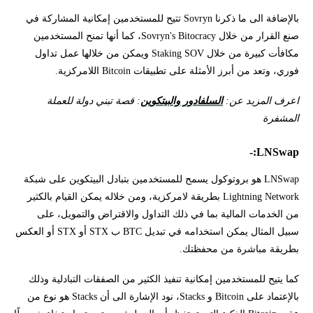
بالإضافة الى ما ذكرنا Sovryn تتيح للمستخدمين إمكانية المشاركة في
صنع القرار من خلال Sovryn's Bitocracy، كما أنها تمنح المستخدمين
مكافأت كبيرة من خلال Staking SOV ويمكن من خلالها عمل تداول
فوري، وتعد من أبرز الأمثلة على تطبيقات Bitcoin اللامركزية.
اعرف المزيد عن:
السلفادور والبيتكوين
: قصة تبني دولة للعملة
المشفرة
LNSwap:-
LNSwap هو بروتوكول يسمح للمستخدمين بتبادل البيتكوين على شبكة
Lightning Network بطريقة لامركزية، ومن خلاله يمكن القيام بالكثير
من الخدمات المالية بما في ذلك التداول والاقتراض والتمويل، على
سبيل المثال يمكن استخدامه في تبديل BTC ب STX أو STX أو العكس
بطريقة مباشرة من محفظتك.
كما يتيح للمستخدمين إمكانية تنفيذ الكثير من الصفقات التبادلية وذلك
بالإعتماد على Bitcoin و Stacks، نود الإشارة الى أن Stacks هو نوع من