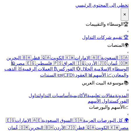
تخطي إلى المحتوى الرئيسي
✕
🏆
الوسطاء والتقييمات
›
🏆 تقييم شركات التداول
🌍
المنصات
›
🇸🇦 السعودية
🇦🇪 الإمارات
🇰🇼 الكويت
🇶🇦 قطر
🇧🇭 البحرين
🇴🇲 عُمان
🇯🇴 الأردن
🇮🇶 العراق
🇵🇸 فلسطين
🇪🇬 مصر
🕌
الوسطاء الإسلامية الحلال
💱 الفوركس
₿ العملات الرقمية
🥇 الذهب
والمعادن
📈 الأسهم
📊 العقود (CFD)
📜 السندات
📚
موسوعة البيت العربي
›
المدونة
مقالات تعليمية
الأكاديمية
أساسيات التداول
تداول
الفوركس
تداول الأسهم
📈
الأسهم والبورصات
›
🌍 كل البورصات العربية
🇸🇦 السوق السعودية
🇦🇪 الإمارات
🇪🇬
مصر
🇰🇼 الكويت
🇶🇦 قطر
🇯🇴 الأردن
🇧🇭 البحرين
🇴🇲 عُمان