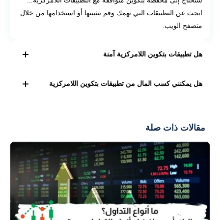
ابحث عن التطبيقات التي تهمك وقم بتثبيتها أو استخدامها من خلال
متصفح الويب.
هل تطبيقات بتكوين اللامركزية آمنة
تعتبر آمنة بشكل عام، لكن يجب توخي الحذر عند التعامل معها.
هل يمكنني كسب المال من تطبيقات بتكوين اللامركزية
تأكد من أن التطبيق الذي تستخدمه موثوق به، وقم بحماية
مفاتيحك الخاصة جيدًا.
بعض التطبيقات تقدم فرصًا لكسب المال، مثل توفير السيولة
في الأسواق اللامركزية أو المشاركة في الألعاب التي تعتمد على
مقالات ذات صلة
البلوكشين.