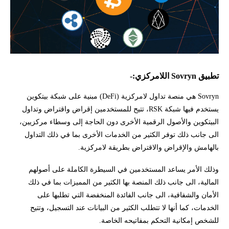
تطبيق Sovryn اللامركزي:-
Sovryn هي منصة تداول لامركزية (DeFi) مبنية على شبكة بيتكوين
يستخدم فيها شبكة RSK، تتيح للمستخدمين إقراض واقتراض وتداول
البيتكوين والأصول الرقمية الأخرى دون الحاجة إلى وسطاء مركزيين،
الى جانب ذلك توفر الكثير من الخدمات الأخرى بما في ذلك التداول
بالهامش والإقراض والاقتراض بطريقة لامركزية.
وذلك الأمر يساعد المستخدمين في السيطرة الكاملة على أصولهم
المالية، الى جانب ذلك المنصة بها الكثير من المميزات بما في ذلك
الأمان والشفافية، الى جانب الفائدة المنخفضة التي تطلبها على
الخدمات، كما أنها لا تتطلب الكثير من البيانات عند التسجيل، وتتيح
للشخص إمكانية التحكم بمفاتيحه الخاصة.