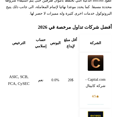
عقود Bitcoin الذكية التي تحتفظ بأموال طرفين حتى يتم استيفاء شروطًا
محددة مسبقا. كما يحدد موعدا نهائيا لإتمام المعاملة، الى جانب ذلك يتيح
البروتوكول خدمات اخرى كثيرة وله مميزات لا حصر لها.
أفضل شركات تداول مرخصة في 2026
أقل مبلغ
حساب
الشركة
البونص
الترخيص
لإيداع
إسلامي
ASIC, SCB,
Capital.com -
20$
0.0%
نعم
FCA, CySEC
شركة كابيتال
4/5
فتح حساب