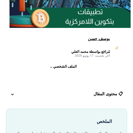
يوسف حسن
ي
مُراجَع بواسطة محمد العلي
✓
آخر تحديث: 17 يونيو 2026
الملف الشخصي
←
📋 محتوى المقال
ما هي تطبيقات Bitcoin اللامركزية؟
الملخص
أمثلة على تطبيقات Bitcoin اللامركزية