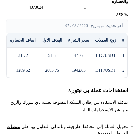
والخساره
4073024
1
% 2.98
أخر تحديث تم بتاريخ : 2026 / 08 / 07
#
زوج العملات
سعر الشراء
الهدف الاول
ايقاف الخساره
الر
31.72
51.3
47.77
LTC/USDT
1
1289.52
2085.76
1942.05
ETH/USDT
2
استخدامات عملة بي نيتورك
يمكنك الاستفادة من إطلاق الشبكة المفتوحة لعملة باي نيتورك والربح
منها عبر الاستخدامات التالية:
تحويل العملة إلى محافظ خارجية، وبالتالي التداول بها على
منصات
التداول المتعددة
.