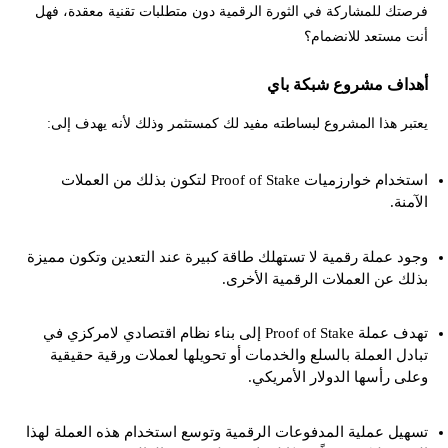
فرصتك للمشاركة في الثورة الرقمية دون متطلبات تقنية معقدة، فهل
ازاي اسحب فلوس من pi network؟
أنت مستعد للانضمام؟
نصائح للمستثمر في عملة Pi Network
أهداف مشروع شبكة باي
إخلاء المسؤولية وتنويه المخاطر
يعتبر هذا المشروع لبساطته مفيد لك كمستثمر وذلك لأنه يهدف إلى:
هل تريد معرفة المزيد عن العملة وكيفية اقتناص فرص التداول في العملات
الجديدة؟
استخدام خوارزميات Proof of Stake لتكون بذلك من العملات
الآمنة.
وجود عملة رقمية لا تستهلك طاقة كبيرة عند التعدين وتكون مميزة
بذلك عن العملات الرقمية الأخرى.
تهدف عملة Proof of Stake إلى بناء نظام اقتصادي لامركزي في
تبادل العملة بالسلع والخدمات أو تحويلها لعملات ورقية حقيقية
وعلى رأسها الدولار الأمريكي.
تسهيل عملية المدفوعات الرقمية وتوسع استخدام هذه العملة لهذا