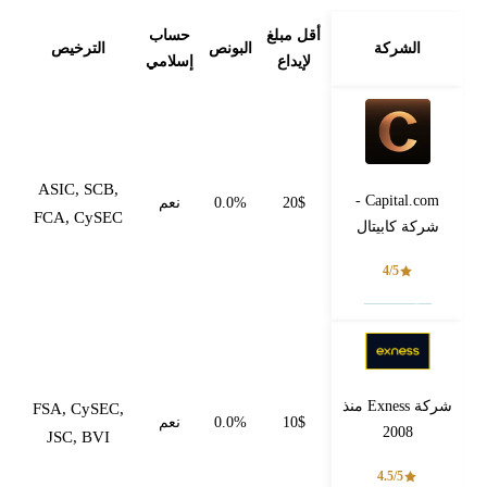
أقل مبلغ
حساب
الشركة
البونص
الترخيص
لإيداع
إسلامي
ASIC, SCB,
Capital.com -
20$
0.0%
نعم
FCA, CySEC
شركة كابيتال
4/5
فتح حساب
شركة Exness منذ
FSA, CySEC,
10$
0.0%
نعم
2008
JSC, BVI
4.5/5