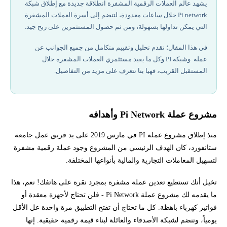
يشهد عالم العملات الرقمية المشفرة انطلاقة جديدة مع إطلاق شبكة
Pi network خلال ساعات معدودة، لتنضم إلى أسرة العملات المشفرة
ما هي عملة Pi network؟
التي يمكن تداولها بسهولة، ومن ثم حصول المستثمرين على ربح جيد.
في هذا المقال؛ نقدم تحليل وتقييم متكامل من جميع الجوانب عن
القيمة السوقية لعملة Pi network
عملة وشبكة PI وكل ما يفيد مستثمري العملات المشفرة خلال
المستقبل القريب، فهيا بنا نتعرف على مزيد من التفاصيل.
استخدامات عملة بي نيتورك
كيفية تعدين عملة باي نيتورك بالخطوات
مشروع عملة Pi Network وأهدافه
كم سعر عملة Pi Network بالدولار؟
منذ إطلاق مشروع عملة PI في مارس 2019 على يد فريق عمل جامعة
ستانفورد، كان الهدف الرئيسي من المشروع وجود عملة رقمية مشفرة
كيفية تحويل شبكة PI إلى الدولار الأمريكي
لتسهيل المعاملات التجارية والمالية بأنواعها المختلفة.
كيفية الربح من شبكة pi
تخيل أنك تستطيع تعدين عملة مشفرة بمجرد نقرة على هاتفك! نعم، هذا
ما يقدمه لك مشروع عملة Pi Network - فلن تحتاج لأجهزة معقدة أو
أفضل شركات تداول مرخصة في 2026
فواتير كهرباء باهظة. كل ما تحتاج أن تفتح التطبيق مرة واحدة عل الأقل
يومياً، وتنضم لشبكة الأصدقاء والعائلة لبناء قيمة رقمية حقيقية. إنها