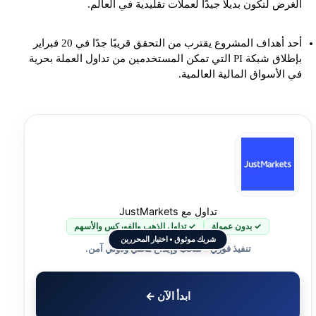
الغرض لتكون بديلًا جيدًا لعملات تقليدية في العالم.
أحد أهداف المشروع يقترب من التحقق قريبًا جدًا في 20 فبراير
بإطلاق شبكة PI التي تمكن المستخدمين من تداول العملة بحرية
في الأسواق المالية العالمية.
تداول مع JustMarkets
✓ بدون عمولة
✓ تداول الذهب والفوركس والأسهم
شريك موثوق • اختيار المحررين
تنفيذ فوري • سحب وإيداع محلي ودولي آمن.
ابدأ الآن ←