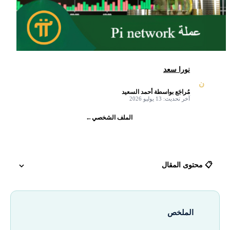
نورا سعد
ن
مُراجَع بواسطة أحمد السعيد
✓
آخر تحديث: 13 يوليو 2026
الملف الشخصي
←
📋 محتوى المقال
مشروع عملة Pi Network وأهدافه
الملخص
القائمون على مشروع Pi Network