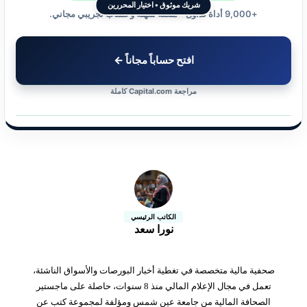
شريك موثوق • اختيار المحررين
+9,000 أداة تداول • منصة سهلة وحساب تجريبي مجاني.
افتح حساباً مجاناً ←
مراجعة Capital.com كاملة
الكاتب الرئيسي
نورا سعد
صحفية مالية متخصصة في تغطية أخبار البورصات والأسواق الناشئة،
تعمل في مجال الإعلام المالي منذ 8 سنوات، حاصلة على ماجستير
الصحافة المالية من جامعة عين شمس ومؤلفة لمجموعة كتب عن