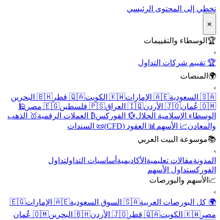
تخطي إلى المحتوى الرئيسي
✕
🏆
الوسطاء والتقييمات
›
🏆 تقييم شركات التداول
🌍
المنصات
›
🇸🇦 السعودية
🇦🇪 الإمارات
🇰🇼 الكويت
🇶🇦 قطر
🇧🇭 البحرين
🇴🇲 عُمان
🇯🇴 الأردن
🇮🇶 العراق
🇵🇸 فلسطين
🇪🇬 مصر
🕌
الوسطاء الإسلامية الحلال
💱 الفوركس
₿ العملات الرقمية
🥇 الذهب
والمعادن
📈 الأسهم
📊 العقود (CFD)
📜 السندات
📚
موسوعة البيت العربي
›
المدونة
مقالات تعليمية
الأكاديمية
أساسيات التداول
تداول
الفوركس
تداول الأسهم
📈
الأسهم والبورصات
›
🌍 كل البورصات العربية
🇸🇦 السوق السعودية
🇦🇪 الإمارات
🇪🇬
مصر
🇰🇼 الكويت
🇶🇦 قطر
🇯🇴 الأردن
🇧🇭 البحرين
🇴🇲 عُمان