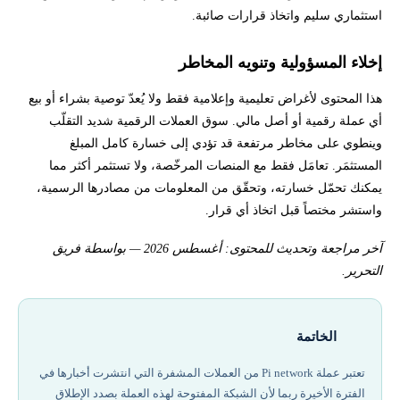
استثماري سليم واتخاذ قرارات صائبة.
إخلاء المسؤولية وتنويه المخاطر
هذا المحتوى لأغراض تعليمية وإعلامية فقط ولا يُعدّ توصية بشراء أو بيع
أي عملة رقمية أو أصل مالي. سوق العملات الرقمية شديد التقلّب
وينطوي على مخاطر مرتفعة قد تؤدي إلى خسارة كامل المبلغ
المستثمَر. تعامَل فقط مع المنصات المرخّصة، ولا تستثمر أكثر مما
يمكنك تحمّل خسارته، وتحقّق من المعلومات من مصادرها الرسمية،
واستشر مختصاً قبل اتخاذ أي قرار.
آخر مراجعة وتحديث للمحتوى: أغسطس 2026 — بواسطة فريق
التحرير.
الخاتمة
تعتبر عملة Pi network من العملات المشفرة التي انتشرت أخبارها في
الفترة الأخيرة ربما لأن الشبكة المفتوحة لهذه العملة بصدد الإطلاق