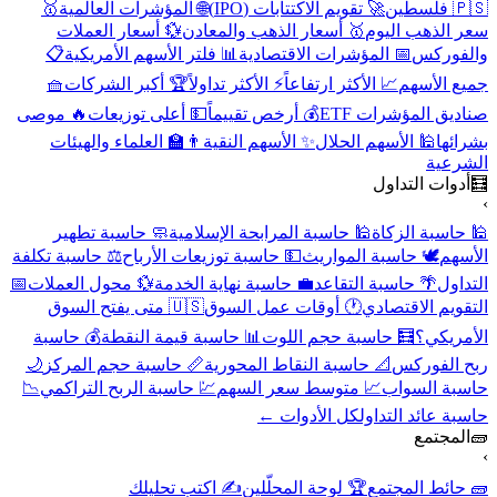
🇵🇸 فلسطين
🚀 تقويم الاكتتابات (IPO)
🌐 المؤشرات العالمية
🥇
سعر الذهب اليوم
🥇 أسعار الذهب والمعادن
💱 أسعار العملات
والفوركس
📅 المؤشرات الاقتصادية
📊 فلتر الأسهم الأمريكية
📋
جميع الأسهم
📈 الأكثر ارتفاعاً
⚡ الأكثر تداولاً
🏆 أكبر الشركات
🧺
صناديق المؤشرات ETF
💰 أرخص تقييماً
💵 أعلى توزيعات
🔥 موصى
بشرائها
🕌 الأسهم الحلال
✨ الأسهم النقية
👨‍🏫 العلماء والهيئات
الشرعية
🧮
أدوات التداول
›
🕌 حاسبة الزكاة
🕌 حاسبة المرابحة الإسلامية
🧼 حاسبة تطهير
الأسهم
🕊️ حاسبة المواريث
💵 حاسبة توزيعات الأرباح
⚖️ حاسبة تكلفة
التداول
🌴 حاسبة التقاعد
💼 حاسبة نهاية الخدمة
💱 محول العملات
📅
التقويم الاقتصادي
🕐 أوقات عمل السوق
🇺🇸 متى يفتح السوق
الأمريكي؟
🧮 حاسبة حجم اللوت
📊 حاسبة قيمة النقطة
💰 حاسبة
ربح الفوركس
📐 حاسبة النقاط المحورية
📏 حاسبة حجم المركز
🌙
حاسبة السواب
📈 متوسط سعر السهم
💹 حاسبة الربح التراكمي
📉
حاسبة عائد التداول
كل الأدوات ←
🧱
المجتمع
›
🧱 حائط المجتمع
🏆 لوحة المحلّلين
✍️ اكتب تحليلك