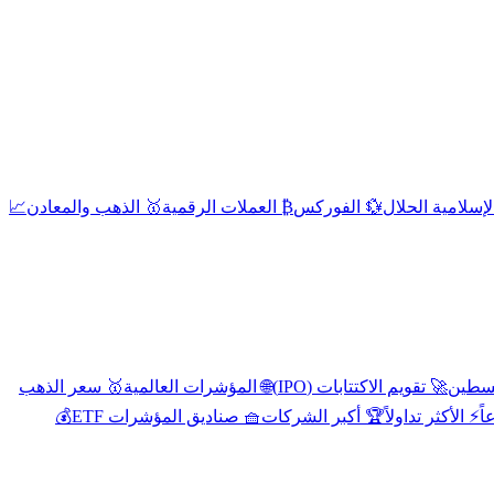
إسلامية الحلال
💱 الفوركس
₿ العملات الرقمية
🥇 الذهب والمعادن
📈
🚀 تقويم الاكتتابات (IPO)
🌐 المؤشرات العالمية
🥇 سعر الذهب
اً
⚡ الأكثر تداولاً
🏆 أكبر الشركات
🧺 صناديق المؤشرات ETF
💰