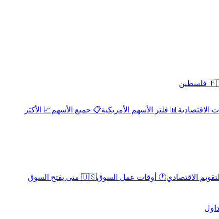
 فلسطين
 الاقتصادية
📊 فلتر الأسهم الأمريكية
📋 جميع الأسهم
📈 الأكثر
لتقويم الاقتصادي
🕐 أوقات عمل السوق
🇺🇸 متى يفتح السوق
داول