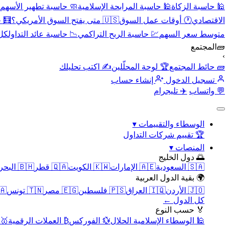
🕌 حاسبة الزكاة
🕌 حاسبة المرابحة الإسلامية
🧼 حاسبة تطهير الأسهم
الاقتصادي
🕐 أوقات عمل السوق
🇺🇸 متى يفتح السوق الأمريكي؟
🧮 
متوسط سعر السهم
💹 حاسبة الربح التراكمي
📉 حاسبة عائد التداول
كل 
🧱
المجتمع
›
🧱 حائط المجتمع
🏆 لوحة المحلّلين
✍️ اكتب تحليلك
تسجيل الدخول
إنشاء حساب
💬 واتساب
✈️ تليجرام
الوسطاء والتقييمات
▾
🏆 تقييم شركات التداول
المنصات
▾
🌅 دول الخليج
🇸🇦 السعودية
🇦🇪 الإمارات
🇰🇼 الكويت
🇶🇦 قطر
🇧🇭 البحرين
🌍 بقية الدول العربية
🇯🇴 الأردن
🇮🇶 العراق
🇵🇸 فلسطين
🇪🇬 مصر
🇹🇳 تونس
🇲🇦 
كل الدول ←
🏅 حسب النوع
🕌 الوسطاء الإسلامية الحلال
💱 الفوركس
₿ العملات الرقمية
🥇 