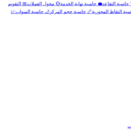
📅 التقويم
💱 محول العملات
💼 حاسبة نهاية الخدمة
🌴 حاسبة التقا
📈
🌙 حاسبة السواب
📏 حاسبة حجم المركز
📐 حاسبة النقاط الم
