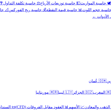
عد
⚖️ حاسبة تكلفة التداول
💵 حاسبة توزيعات الأرباح
🕊️ حاسبة المواريث
حورية
💰 حاسبة ربح الفوركس
📊 حاسبة قيمة النقطة
🧮 حاسبة حجم ال
كل الأدوا
🇴🇲 عُمان
🇲🇷 موريتانيا
🇱🇾 ليبيا
🇩🇿 الجزائر
🇲🇦 ا
 السندات
📊 العقود مقابل الفروقات (CFD)
📈 الأسهم
🥇 الذهب والمع