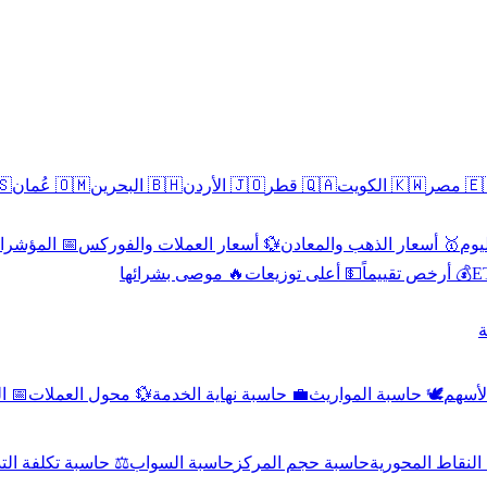
سطين
🇴🇲 عُمان
🇧🇭 البحرين
🇯🇴 الأردن
🇶🇦 قطر
🇰🇼 الكويت
🇪🇬 
 الاقتصادية
💱 أسعار العملات والفوركس
🥇 أسعار الذهب والمعادن
🥇 
🔥 موصى بشرائها
💵 أعلى توزيعات
💰 أرخص تقييماً

صادي
💱 محول العملات
💼 حاسبة نهاية الخدمة
🕊️ حاسبة المواريث
🧼 حا
اسبة تكلفة التداول
حاسبة السواب
حاسبة حجم المركز
حاسبة النقاط ال