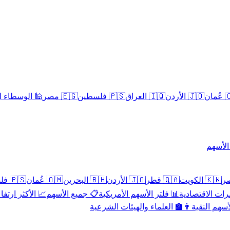
سلامية الحلال
🇪🇬 مصر
🇵🇸 فلسطين
🇮🇶 العراق
🇯🇴 الأردن
🇴
تداول 
🇵🇸 فلسطين
🇴🇲 عُمان
🇧🇭 البحرين
🇯🇴 الأردن
🇶🇦 قطر
🇰🇼 الكويت
 الأكثر ارتفاعاً
📋 جميع الأسهم
📊 فلتر الأسهم الأمريكية
📅 المؤشرات ا
👨‍🏫 العلماء والهيئات الشرعية
✨ الأسهم ال