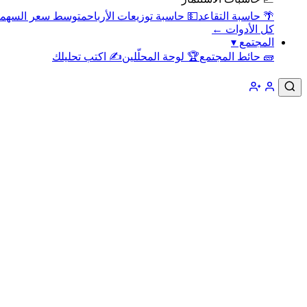
🌴 حاسبة التقاعد
💵 حاسبة توزيعات الأرباح
متوسط سعر السهم
كل الأدوات ←
المجتمع
▾
🧱 حائط المجتمع
🏆 لوحة المحلّلين
✍️ اكتب تحليلك