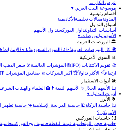
عرض الكل ←
▾
موسوعة البيت العربي
أقسام رئيسية
الأكاديمية
مقالات تعليمية
المدونة
أسواق التداول
تداول الأسهم
تداول الفوركس
أساسيات التداول
▾
الأسهم والبورصات
🏛️ البورصات العربية
مصر
🇦🇪 الإمارات
🇸🇦 السوق السعودية
🌍 كل البورصات العربية
📊 السوق الأمريكية
سعر الذهب اليوم
🌐 المؤشرات العالمية
🚀 تقويم الاكتتابات (IPO)
🧺 صناديق المؤشرات ETF
🏆 أكبر الشركات
⚡ الأكثر تداولاً
ارتفاعاً
🛠️ أدوات الاستثمار
‍🏫 العلماء والهيئات الشرعية
✨ الأسهم النقية
🕌 الأسهم الحلال
▾
أدوات التداول
🌟 الأبرز
سبة تطهير الأسهم
🕌 حاسبة المرابحة الإسلامية
🕌 حاسبة الزكاة
الأمريكي؟
🧮 حاسبات الفوركس
محورية
حاسبة ربح الفوركس
حاسبة قيمة النقطة
حاسبة حجم اللوت
📈 حاسبات الاستثمار