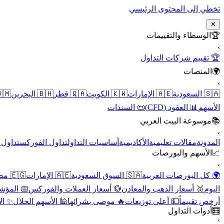
تخطي إلى المحتوى الرئيسي
✕
الوسطاء والتقييمات
🏆
›
🏆 تقييم شركات التداول
المنصات
🌍
›
 عُمان
🇧🇭 البحرين
🇶🇦 قطر
🇰🇼 الكويت
🇦🇪 الإمارات
🇸🇦 السعودية
📜 السندات
📊 العقود (CFD)
الأسهم
موسوعة البيت العربي
📚
›
الأسهم
تداول الفوركس
أساسيات التداول
الأكاديمية
مقالات تعليمية
المدونة
الأسهم والبورصات
📈
›
🇪🇬 مصر
🇦🇪 الإمارات
🇸🇦 السوق السعودية
🌍 كل البورصات العربية
لاقتصادية
💱 أسعار العملات والفوركس
🥇 أسعار الذهب والمعادن
اليوم
نقية
🕌 الأسهم الحلال
🔥 موصى بشرائها
💵 أعلى توزيعات
أرخص تقييماً
أدوات التداول
🧮
›