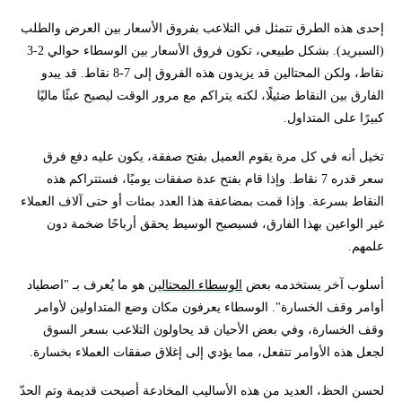
هل روبوتات الفوركس مربحة؟
إحدى هذه الطرق تتمثل في التلاعب بفروق الأسعار بين العرض والطلب
(السبريد). بشكل طبيعي، تكون فروق الأسعار بين الوسطاء حوالي 2-3
مع من أتواصل إذا كنت أشتبه في حدوث احتيال أو نصب؟
نقاط، ولكن المحتالين قد يزيدون هذه الفروق إلى 7-8 نقاط. قد يبدو
الفارق بين النقاط ضئيلًا، لكنه يتراكم مع مرور الوقت ليصبح عبئًا ماليًا
كبيرًا على المتداول.
أين يمكنني العثور على مصباح علاء الدين؟
تخيل أنه في كل مرة يقوم العميل بفتح صفقة، يكون عليه دفع فرق
سعر (دولار أمريكي/يورو)
سعر قدره 7 نقاط. وإذا قام بفتح عدة صفقات يوميًا، فستتراكم هذه
النقاط بسرعة. وإذا قمت بمضاعفة هذا العدد بمئات أو حتى آلاف العملاء
إخلاء المسؤولية وتنويه المخاطر
غير الواعين بهذا الفارق، فسيصبح الوسيط يحقق أرباحًا ضخمة دون
علمهم.
هل تقلق من استخدام الروبوت في تجاول الفوركس
أسلوب آخر يستخدمه بعض
الوسطاء المحتالين
هو ما يُعرف بـ "اصطياد
أوامر وقف الخسارة". الوسطاء يعرفون مكان وضع المتداولين لأوامر
وقف الخسارة، وفي بعض الأحيان قد يحاولون التلاعب بسعر السوق
لجعل هذه الأوامر تتفعل، مما يؤدي إلى إغلاق صفقات العملاء بخسارة.
لحسن الحظ، العديد من هذه الأساليب المخادعة أصبحت قديمة وتم الحدّ