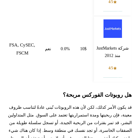
4/5
فتح حساب
FSA, CySEC,
شركة JustMarkets
10$
0.0%
نعم
FSCM
منذ 2012
4/5
فتح حساب
هل روبوتات الفوركس مربحة؟
قد يكون الأمر كذلك، لكن لأن هذه الروبوتات تُبنى عادةً لتناسب ظروف
معينة، فإن ربحيتها ومدة استمراريتها تعتمد على السوق. مثل المتداولين
البشر، قد تمر بفترات من الربحية الجيدة، أو تسجل سلسلة طويلة من
الصفقات الخاسرة، أو تجد نفسك في منطقة وسط. إذا كان هناك شيء
واحد يمكنك أخذه من هذا الدرس، فهو أنه لا يجب أن تعتقد أن الروبوتات