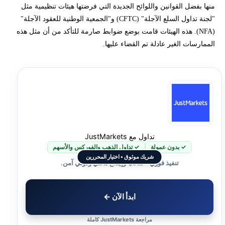
منها بفضل القوانين واللوائح الجديدة التي فرضتها هيئات تنظيمية مثل
"لجنة تداول السلع الآجلة" (CFTC) و"الجمعية الوطنية للعقود الآجلة"
(NFA). هذه الهيئات قامت بوضع ضوابط صارمة للتأكد من أن مثل هذه
الممارسات الغير عادلة تم القضاء عليها.
تداول مع JustMarkets
✓ بدون عمولة
✓ تداول الذهب والفوركس والأسهم
شريك موثوق • اختيار المحررين
تنفيذ فوري • سحب وإيداع محلي ودولي آمن.
ابدأ الآن ←
مراجعة JustMarkets كاملة