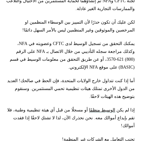
لجنة CFTC وNFA تم إنشاؤهما لحماية المستثمرين من الاحتيال والتلاعب
والممارسات التجارية الغير عادلة.
لكن عليك أن تكون حذرًا لأن التمييز بين الوسطاء المنظمين او
المرخصين والموثوقين وغير المنظمين ليس بالأمر السهل دائمًا!
يمكنك التحقق من تسجيل الوسيط لدى CFTC وعضويته في NFA،
وكذلك مراجعة سجله التأديبي من خلال الاتصال بـ NFA على الرقم
(800) 621-3570، أو عن طريق التحقق من معلومات الوسيط في قسم
(BASIC) على موقع NFA الإلكتروني.
أما إذا كنت تتداول خارج الولايات المتحدة، فإن الحظ في صالحك! العديد
من الدول الأخرى تمتلك هيئات تنظيمية تحمي المستثمرين. وسنقوم
بتوضيح هذه الهيئات لاحقًا.
إذا لم يكن
الوسيط منظمًا
أو مسجلًا من قبل أي هيئة تنظيمية وطنية، فلا
تقم بإيداع أموالك معه. نحن نحذرك الآن، لذا لا تشتكِ لاحقًا إذا فقدت
أموالك!
تجنب التعامل مع الشركات غير المنظمة!