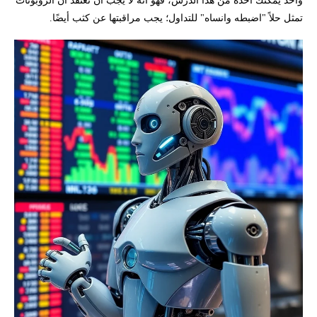
تمثل حلاً "اضبطه وانساه" للتداول؛ يجب مراقبتها عن كثب أيضًا.