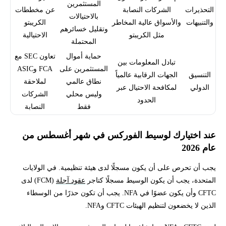
المستثمرين
التحذيرات
الشركات النصابة
عن مخططات
بالاحتيالات
والتنبيهات
والأسواق عالية المخاطر
الكريبتو
وتقليل خسائرهم
مثل الكريبتو
الاحتيالية
المحتملة
حماية أموال
تعاون SEC مع
تبادل المعلومات بين
المستثمرين على
FCA وASIC
التنسيق
الجهات الرقابية عالمياً
نطاق عالمي
لملاحقة
الدولي
لمكافحة الاحتيال عبر
وليس محلي
الشركات
الحدود
فقط
النصابة
عند اختيارك لوسيط الفوركس في شهر أغسطس من
عام 2026
يجب أن تحرص على أن يكون مسجلًا لدى هيئة تنظيمية. في الولايات
المتحدة، يجب أن يكون الوسيط مسجلًا كتاجر
عقود آجلة
(FCM) لدى
CFTC وأن يكون عضوًا في NFA. يجب أن تكون حذرًا من الوسطاء
الذين لا يخضعون لتنظيم الهيئات CFTC وNFA.