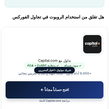
هل تقلق من استخدام الروبوت في تجاول الفوركس
تداول مع Capital.com
✓ بدون عمولة
✓ منظمة FCA + CySEC
شريك موثوق • اختيار المحررين
+9,000 أداة تداول • منصة سهلة وحساب تجريبي مجاني.
افتح حساباً مجاناً ←
مراجعة Capital.com كاملة