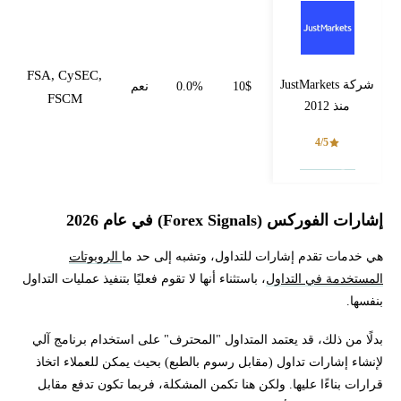
FSA, CySEC,
شركة JustMarkets
10$
0.0%
نعم
FSCM
منذ 2012
4/5
فتح حساب
إشارات الفوركس (
Forex Signals
) في عام 2026
هي خدمات تقدم إشارات للتداول، وتشبه إلى حد ما
الروبوتات
المستخدمة في التداول
، باستثناء أنها لا تقوم فعليًا بتنفيذ عمليات التداول
بنفسها.
بدلًا من ذلك، قد يعتمد المتداول "المحترف" على استخدام برنامج آلي
لإنشاء إشارات تداول (مقابل رسوم بالطبع) بحيث يمكن للعملاء اتخاذ
قرارات بناءًا عليها. ولكن هنا تكمن المشكلة، فربما تكون تدفع مقابل