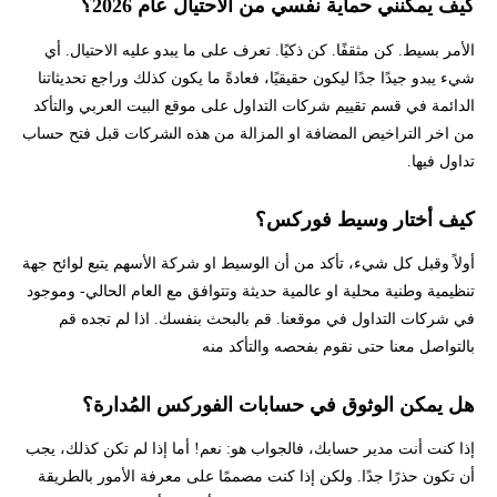
كيف يمكنني حماية نفسي من الاحتيال عام 2026؟
الأمر بسيط. كن مثقفًا. كن ذكيًا. تعرف على ما يبدو عليه الاحتيال. أي
شيء يبدو جيدًا جدًا ليكون حقيقيًا، فعادةً ما يكون كذلك وراجع تحديثاتنا
الدائمة في قسم تقييم شركات التداول على موقع البيت العربي والتأكد
من اخر التراخيص المضافة او المزالة من هذه الشركات قبل فتح حساب
تداول فيها.
كيف أختار وسيط فوركس؟
أولاً وقبل كل شيء، تأكد من أن الوسيط او شركة الأسهم يتبع لوائح جهة
تنظيمية وطنية محلية او عالمية حديثة وتتوافق مع العام الحالي- وموجود
في شركات التداول في موقعنا. قم بالبحث بنفسك. اذا لم تجده قم
بالتواصل معنا حتى نقوم بفحصه والتأكد منه
هل يمكن الوثوق في حسابات الفوركس المُدارة؟
إذا كنت أنت مدير حسابك، فالجواب هو: نعم! أما إذا لم تكن كذلك، يجب
أن تكون حذرًا جدًا. ولكن إذا كنت مصممًا على معرفة الأمور بالطريقة