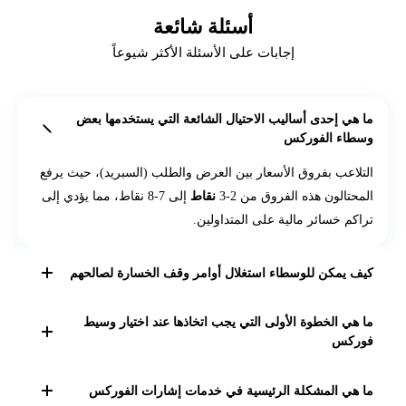
أسئلة شائعة
إجابات على الأسئلة الأكثر شيوعاً
ما هي إحدى أساليب الاحتيال الشائعة التي يستخدمها بعض
وسطاء الفوركس
التلاعب بفروق الأسعار بين العرض والطلب (السبريد)، حيث يرفع
المحتالون هذه الفروق من 2-3
نقاط
إلى 7-8 نقاط، مما يؤدي إلى
تراكم خسائر مالية على المتداولين.
كيف يمكن للوسطاء استغلال أوامر وقف الخسارة لصالحهم
قد يحاول الوسطاء التلاعب بسعر السوق لتفعيل أوامر وقف
ما هي الخطوة الأولى التي يجب اتخاذها عند اختيار وسيط
الخسارة الموضوعة من قبل العملاء، مما يؤدي إلى إغلاق
فوركس
صفقاتهم بخسائر.
التأكد من أن الوسيط مسجل لدى هيئة تنظيمية وطنية، مثل
ما هي المشكلة الرئيسية في خدمات إشارات الفوركس
CFTC أو NFA في الولايات المتحدة، أو هيئات تنظيمية أخرى في