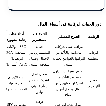
دور الجهات الرقابية في أسواق المال
النتيجة على
أمثلة هيئات
الوظيفة
الشرح التفصيلي
المستثمرين
رقابية مشهورة
مراقبة عمل شركات
حماية
SEC (الولايات
الرقابة
الوساطة والتأكد من
المستثمرين من
المتحدة)، FCA
التنظيمية
التزامها بالقوانين لحماية
الاحتيال وضمان
(بريطانيا)،
السوق
شفافية السوق
ASIC (أستراليا)
ترخيص شركات التداول
ضمان عمل
فقط بعد التأكد من
لجنة الأوراق
إصدار
الشركات ضمن
استيفائها معايير رأس
المالية، هيئة
التراخيص
إطار قانوني
المال وفصل أموال
الخدمات المالية
وآمن
العملاء
توعية
إصدار تحذيرات حول
تحذيرات SEC