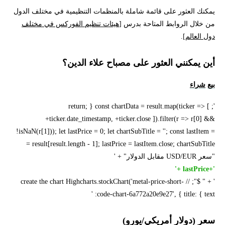
يمكنك العثور على قائمة شاملة بالمنظمات التنظيمية في مختلف الدول
من خلال الروابط المتاحة بدرس [
هيئات تنظيم الفوركس في مختلف
دول العالم
].
أين يمكنني العثور على مصباح علاء الدين؟
بيع
شراء
'; return; } const chartData = result.map(ticker => [
+ticker.date_timestamp, +ticker.close ]).filter(r => r[0] &&
!isNaN(r[1])); let lastPrice = 0; let chartSubTitle = ''; const lastItem =
result[result.length - 1]; lastPrice = lastItem.close; chartSubTitle =
"سعر USD/EUR مقابل الدولار" + '
'+lastPrice +'
' + " $"; // create the chart Highcharts.stockChart('metal-price-short-
code-chart-6a772a20e9e27', { title: { text: '
سعر (دولار أمريكي/يورو)