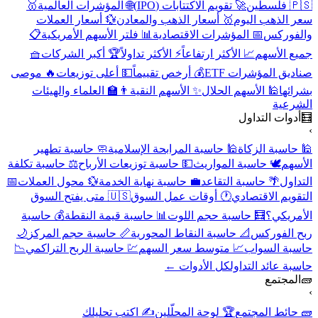
🇵🇸 فلسطين
🚀 تقويم الاكتتابات (IPO)
🌐 المؤشرات العالمية
🥇
سعر الذهب اليوم
🥇 أسعار الذهب والمعادن
💱 أسعار العملات
والفوركس
📅 المؤشرات الاقتصادية
📊 فلتر الأسهم الأمريكية
📋
جميع الأسهم
📈 الأكثر ارتفاعاً
⚡ الأكثر تداولاً
🏆 أكبر الشركات
🧺
صناديق المؤشرات ETF
💰 أرخص تقييماً
💵 أعلى توزيعات
🔥 موصى
بشرائها
🕌 الأسهم الحلال
✨ الأسهم النقية
👨‍🏫 العلماء والهيئات
الشرعية
🧮
أدوات التداول
›
🕌 حاسبة الزكاة
🕌 حاسبة المرابحة الإسلامية
🧼 حاسبة تطهير
الأسهم
🕊️ حاسبة المواريث
💵 حاسبة توزيعات الأرباح
⚖️ حاسبة تكلفة
التداول
🌴 حاسبة التقاعد
💼 حاسبة نهاية الخدمة
💱 محول العملات
📅
التقويم الاقتصادي
🕐 أوقات عمل السوق
🇺🇸 متى يفتح السوق
الأمريكي؟
🧮 حاسبة حجم اللوت
📊 حاسبة قيمة النقطة
💰 حاسبة
ربح الفوركس
📐 حاسبة النقاط المحورية
📏 حاسبة حجم المركز
🌙
حاسبة السواب
📈 متوسط سعر السهم
💹 حاسبة الربح التراكمي
📉
حاسبة عائد التداول
كل الأدوات ←
🧱
المجتمع
›
🧱 حائط المجتمع
🏆 لوحة المحلّلين
✍️ اكتب تحليلك