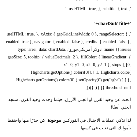
', useHTML: true, }, subtitle: { text: '
'+chartSubTitle+'
', useHTML: true, }, xAxis: { gapGridLineWidth: 0 }, rangeSelector: {
enabled: true }, navigator: { enabled: false }, credits: { enabled: false },
series: [{ name: 'دولار أمريكي/يورو', type: 'area', data: chartData,
gapSize: 5, tooltip: { valueDecimals: 2 }, fillColor: { linearGradient: {
x1: 0, y1: 0, x2: 0, y2: 1 }, stops: [ [0,
Highcharts.getOptions().colors[0]], [ 1, Highcharts.color(
Highcharts.getOptions().colors[0] ).setOpacity(0).get('rgba') ] ] },
threshold: null }] }); })();
ابحث عن وحيد القرن او الجني الأزرق. حيثما وجدت وحيد القرن، ستجد
الجني أيضًا!
لذا تذكر، عمليات الاحتيال في الفوركس
موجودة
. كن حذرًا منها واحتفظ
بأموالك التي تعبت في كسبها.