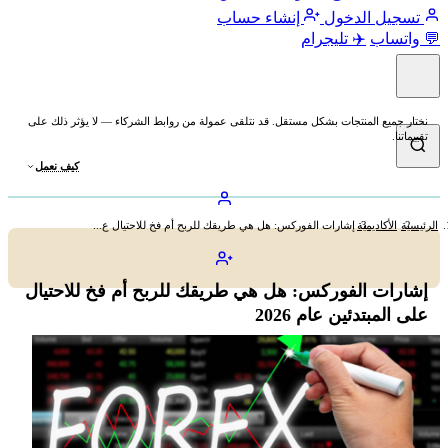
تسجيل الدخول
إنشاء حساب
💬 واتساب
✈️ تليجرام
نختار جميع المنتجات بشكل مستقل. قد نتلقى عمولة من روابط الشركاء — لا يؤثر ذلك على
تقييماتنا.
كيف نعمل
الرئيسية
الأكاديمية
إشارات الفوركس: هل هي طريقك للربح أم فخ للاحتيال ع...
إشارات الفوركس: هل هي طريقك للربح أم فخ للاحتيال
على المبتدئين عام 2026