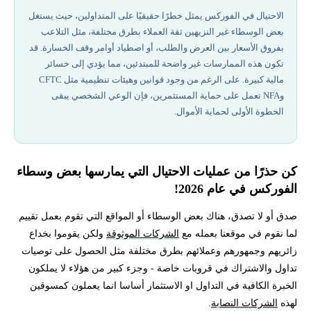
دور الجهات الرقابية في أسواق المال
الاحتيال في الفوركس يمثل خطرًا حقيقيًا على المتداولين، حيث يستغل
بعض الوسطاء غير النزيهين ثقة العملاء بطرق مختلفة، مثل التلاعب
عند اختيارك لوسيط الفوركس في شهر أغسطس من عام 2026
بفروق الأسعار بين العرض والطلب، أو اصطياد أوامر وقف الخسارة. قد
تكون هذه الممارسات غير واضحة للمبتدئين، مما يؤدي إلى خسائر
أفضل شركات تداول مرخصة في 2026
مالية كبيرة. على الرغم من وجود قوانين وهيئات تنظيمية مثل CFTC
وNFA تعمل على حماية المستثمرين، فإن الوعي الشخصي يبقى
الخطوة الأولى لحماية الأموال.
إشارات الفوركس (Forex Signals) في عام 2026
كيف تحمي نفسك من عمليات الاحتيال في الفوركس عام 2026
كن حذرًا من عمليات الاحتيال التي يمارسها بعض وسطاء
كيف يمكنني حماية نفسي من الاحتيال عام 2026؟
الفوركس في عام 2026!
صدق أو لا تصدق، هناك بعض الوسطاء أو المواقع التي تقوم بعمل تقييم
كيف أختار وسيط فوركس؟
لما نقوم في موقعنا بعمله مع
الشركات الموثوقة
ولكن يقوموا بخداع
زائريهم وجمهورهم وعملائهم بطرق مختلفة مثل الحصول على توصيات
هل يمكن الوثوق في حسابات الفوركس المُدارة؟
تداول والاشتراك في قروبات خاصة - وجزء كبير من هؤلاء لا يملكون
الخبرة الكافية في التداول او الاستثمار أساسا انما يعملون كمسوقين
أفضل شركات تداول مرخصة في 2026
لهذه
الشركات النصابة
.