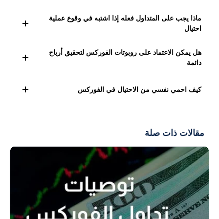
دول مختلفة.
المشكلة تكمن في أن العملاء لا يعرفون الأساس الذي تعتمد
ماذا يجب على المتداول فعله إذا اشتبه في وقوع عملية
عليه هذه
الإشارات
، مما يجعل قرارات التداول تعتمد على تحليل
احتيال
طرف ثالث بدلاً من التحليل الشخصي.
التواصل مع الهيئات التنظيمية المناسبة في بلده، مثل CFTC
هل يمكن الاعتماد على روبوتات الفوركس لتحقيق أرباح
وNFA في الولايات المتحدة، FCA في المملكة المتحدة، أو ASIC
دائمة
في أستراليا، وتقديم شكوى رسمية.
قد تكون مربحة في ظروف معينة، ولكن السوق يتغير باستمرار،
كيف احمي نفسي من الاحتيال في الفوركس
لذا يجب مراقبة أدائها عن كثب وعدم الاعتماد عليها كحل
"اضبطه وانساه".
تثقيف النفس والبحث جيدًا عن
الوسيط
أو الخدمة قبل التعامل
معهم، وتجنب العروض التي تبدو جيدة لدرجة يصعب تصديقها.
مقالات ذات صلة