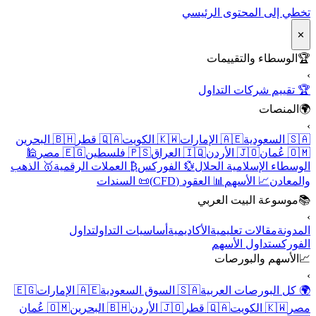
تخطي إلى المحتوى الرئيسي
✕
🏆
الوسطاء والتقييمات
›
🏆 تقييم شركات التداول
🌍
المنصات
›
🇸🇦 السعودية
🇦🇪 الإمارات
🇰🇼 الكويت
🇶🇦 قطر
🇧🇭 البحرين
🇴🇲 عُمان
🇯🇴 الأردن
🇮🇶 العراق
🇵🇸 فلسطين
🇪🇬 مصر
🕌
الوسطاء الإسلامية الحلال
💱 الفوركس
₿ العملات الرقمية
🥇 الذهب
والمعادن
📈 الأسهم
📊 العقود (CFD)
📜 السندات
📚
موسوعة البيت العربي
›
المدونة
مقالات تعليمية
الأكاديمية
أساسيات التداول
تداول
الفوركس
تداول الأسهم
📈
الأسهم والبورصات
›
🌍 كل البورصات العربية
🇸🇦 السوق السعودية
🇦🇪 الإمارات
🇪🇬
مصر
🇰🇼 الكويت
🇶🇦 قطر
🇯🇴 الأردن
🇧🇭 البحرين
🇴🇲 عُمان