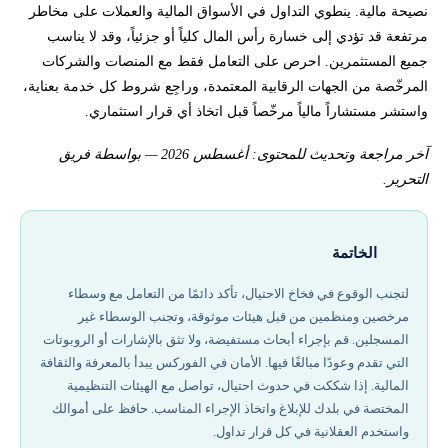
نصيحة مالية. ينطوي التداول في الأسواق المالية والعملات على مخاطر
مرتفعة قد تؤدي إلى خسارة رأس المال كلياً أو جزئياً، وقد لا يناسب
جميع المستثمرين. احرص على التعامل فقط مع المنصات والشركات
المرخّصة من الجهات الرقابية المعتمدة، وراجِع شروط كل خدمة بعناية،
واستشر مستشاراً مالياً مرخّصاً قبل اتخاذ أي قرار استثماري.
آخر مراجعة وتحديث للمحتوى: أغسطس 2026 — بواسطة فريق
التحرير.
الخاتمة
لتجنب الوقوع في فخاخ الاحتيال، تأكد دائمًا من التعامل مع وسطاء
مرخصين ومنظمين من قبل هيئات موثوقة، وتجنب الوسطاء غير
المسجلين. قم بإجراء أبحاث مستفيضة، ولا تثق بالإشارات أو الروبوتات
التي تقدم وعودًا مبالغًا فيها. الأمان في الفوركس يبدأ بالمعرفة والثقافة
المالية. إذا شككت في حدوث احتيال، تواصل مع الهيئات التنظيمية
المختصة في بلدك للإبلاغ واتخاذ الإجراء المناسب. حافظ على أموالك
واستخدم العقلانية في كل قرار تداول.