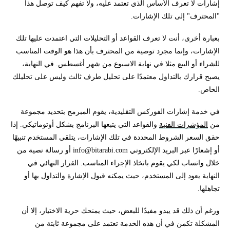
إشارات لا تعرف الأساس الذي تعتمد عليه، ولا تفهم كيف توصل هذا
"المحترف" إلى تلك الإشارات.
بعبارة أخرى، أنت لا تعرف القواعد أو التحليلات التي اعتمدت عليها تلك
الإشارات، وإنما مجرد توصية من المحترف بأن هذا هو الوقت المناسب
للشراء أو البيع مثلا في نهاية الاسبوع من شهر أغسطس. في النهاية،
يصبح قرارك بالتداول معتمدًا على تحليل طرف ثالث وليس على تحليلك
الخاص.
في خدمة إشارات الفوركس التقليدية، يقوم المبرمج بتحديد مجموعة
من
المؤشرات الفنية
والقواعد التي يتبعها البرنامج بشكل أوتوماتيكي. إذا
حقق السعر الشروط المحددة في تلك الإشارات، يتلقى المستخدم تنبيهًا
أو إشعارًا عبر البريد الإلكتروني
info@bitarabi.com
أو رسالة نصية من
خلال واتساب لكي يقوم باتخاذ الإجراء المناسب. القرار النهائي في
النهاية يعود إلى المستخدم، حيث يمكنه قبول الإشارة والتداول بها أو
تجاهلها.
ورغم أن ذلك قد يبدو مفيدًا للبعض، حيث يمنحك حرية الاختيار، إلا أن
المشكلة تكمن في أن هذه الخدمة تعتمد على مجموعة ثابتة من