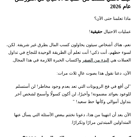
عام 2026
ماذا تعلمنا حتى الآن؟
عمليات الاحتيال
حقيقية
!
نعم، هناك أشخاص سيئون يحاولون كسب المال بطرق غير شريفة. لكن،
لسوء حظهم، أنت ذكي! أنت تعلم أن الطريقة الوحيدة للنجاح في تداول
العملات هي
البدء من الصفر
واكتساب الخبرة اللازمة في هذا المجال.
الآن، دعنا نقول هذا بصوت عالٍ ثلاث مرات:
"لن أقع في فخ الروبوتات التي تعد بعدم وجود مخاطر! لن أستسلم
للوعود بعوائد مضمونة! وأخيرًا، لن أكون كسولًا وأسمح لشخص آخر
بتداول أموالي وكأنها حظ سعيد! "
الآن بعد أن انتهينا من هذا، دعونا نختتم ببعض الأسئلة التي يسأل عنها
المتداولين المبتدئين مرارًا وتكرارًا.