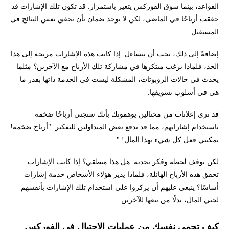
القواعد، بينما سوق الفوركس يتغير باستمرار. قد تكون تلك الإشارات قد
حققت أرباحًا في الماضي، لكن لا يوجد ضمان بأن تحقق نفس النتائج في
المستقبل.
إضافةً إلى ذلك، يجب أن تتساءل: إذا كانت هذه الإشارات مربحة إلى هذا
الحد، فلماذا يرغب مبتكرها في مشاركة تلك الأرباح مع الآخرين؟ مثلما
يحدث في حالات الروبوتات، المشكلة ليست في الخدمة ذاتها بقدر ما
هي في أسلوب تسويقها.
قد ترى إعلانات من محتالين يوهمونك بأنك ستجني أرباحًا ضخمة
باستخدام إشاراتهم، مما قد يدفع بعض المتداولين للتفكير: "أرباح ضخمة!
يمكنني فعل كل شيء بهذا المال! "
لكن توقف لحظة وفكر بجدية. هل هذا منطقي؟ إذا كانت الإشارات
تحقق هذه الأرباح الهائلة، فلماذا يدير هؤلاء الأشخاص خدمة إشارات
أساسًا؟ ينبغي عليهم أن يركزوا على استخدام تلك الإشارات بأنفسهم
لجني المال، بدلًا من بيعها للآخرين.
كيف تحمي نفسك من عمليات الاحتيال في الفوركس