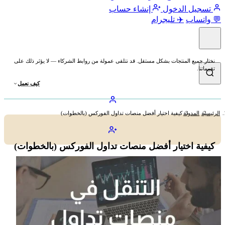
تسجيل الدخول
إنشاء حساب
💬 واتساب
✈️ تليجرام
نختار جميع المنتجات بشكل مستقل. قد نتلقى عمولة من روابط الشركاء — لا يؤثر ذلك على
تقييماتنا.
كيف نعمل
الرئيسية
المدونة
كيفية اختيار أفضل منصات تداول الفوركس (بالخطوات)
كيفية اختيار أفضل منصات تداول الفوركس (بالخطوات)