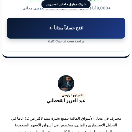
شريك موثوق • اختيار المحررين
+9,000 أداة تداول • منصة سهلة وحساب تجريبي مجاني.
افتح حساباً مجاناً ←
مراجعة Capital.com كاملة
المراجع الرئيسي
عبد العزيز القحطاني
محترف في مجال الأسواق المالية يتمتع بخبرة تمتد لأكثر من 12 عاماً في
التحليل الاستثماري والمالي، متخصص في أسواق الأسهم السعودية
والخليجية. حاصل على درجة البكالوريوس في المحاسبة ودرجة