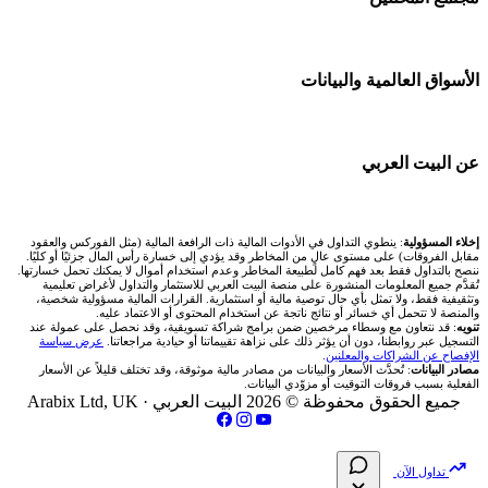
شركة Xm
🇦🇪 أسواق الإمارات
شركات تداول في البحرين
💱 محول العملات
شركة Okx
🇪🇬 البورصة المصرية
🧱 حائط المجتمع
الأسواق العالمية والبيانات
شركات تداول في عُمان
🧮 حاسبة حجم اللوت
اكس تي بي XTB
🇰🇼 بورصة الكويت
🏆 لوحة المحلّلين
شركات تداول في الأردن
📊 حاسبة قيمة النقطة
🌐 المؤشرات العالمية
عن البيت العربي
انتراكتيف بروكرز IBKR
🇶🇦 بورصة قطر
✍️ اكتب تحليلك
شركات تداول في العراق
💰 حاسبة ربح الفوركس
🥇 سعر الذهب اليوم
🇯🇴 بورصة عمّان
من نحن
إخلاء المسؤولية
: ينطوي التداول في الأدوات المالية ذات الرافعة المالية (مثل الفوركس والعقود
شركات تداول في فلسطين
📌 حاسبة النقاط المحورية
مقابل الفروقات) على مستوى عالٍ من المخاطر وقد يؤدي إلى خسارة رأس المال جزئيًا أو كليًا.
🥇 أسعار الذهب والمعادن
ننصح بالتداول فقط بعد فهم كامل لطبيعة المخاطر وعدم استخدام أموال لا يمكنك تحمل خسارتها.
🇧🇭 بورصة البحرين
تُقدَّم جميع المعلومات المنشورة على منصة البيت العربي للاستثمار والتداول لأغراض تعليمية
تواصل معنا
شركات تداول في مصر
وتثقيفية فقط، ولا تمثل بأي حال توصية مالية أو استثمارية. القرارات المالية مسؤولية شخصية،
📏 حاسبة حجم المركز
والمنصة لا تتحمل أي خسائر أو نتائج ناتجة عن استخدام المحتوى أو الاعتماد عليه.
💱 أسعار العملات والفوركس
تنويه
: قد نتعاون مع وسطاء مرخصين ضمن برامج شراكة تسويقية، وقد نحصل على عمولة عند
🇴🇲 بورصة مسقط
التسجيل عبر روابطنا، دون أن يؤثر ذلك على نزاهة تقييماتنا أو حيادية مراجعاتنا.
عرض سياسة
فريق المؤلفين
الإفصاح عن الشراكات والمعلنين
.
🔄 حاسبة تكلفة السواب
💵 سعر الريال السعودي في مصر
مصادر البيانات
: تُحدَّث الأسعار والبيانات من مصادر مالية موثوقة، وقد تختلف قليلاً عن الأسعار
🇵🇸 بورصة فلسطين
الفعلية بسبب فروقات التوقيت أو مزوّدي البيانات.
مقالات تعليمية
جميع الحقوق محفوظة © 2026 البيت العربي ·
Arabix Ltd, UK
📈 حاسبة عائد التداول
📅 المؤشرات الاقتصادية
فلتر الأسهم الشرعي
سياسة تقييم الشركات
📊 حاسبة الربح التراكمي
تداول الآن
📋 جميع الأسهم