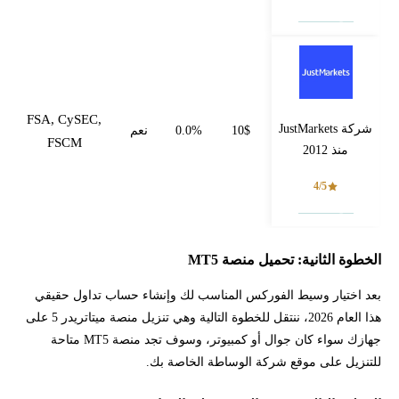
فتح حساب
FSA, CySEC,
شركة JustMarkets
10$
0.0%
نعم
FSCM
منذ 2012
4/5
فتح حساب
الخطوة الثانية: تحميل منصة MT5
بعد اختيار وسيط الفوركس المناسب لك وإنشاء حساب تداول حقيقي
هذا العام 2026، ننتقل للخطوة التالية وهي تنزيل منصة ميتاتريدر 5 على
جهازك سواء كان جوال أو كمبيوتر، وسوف تجد منصة MT5 متاحة
للتنزيل على موقع شركة الوساطة الخاصة بك.