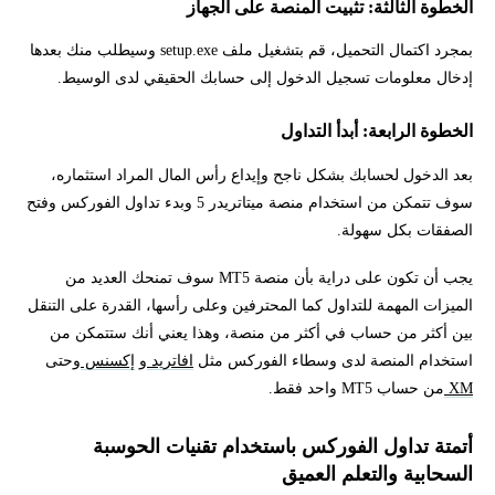
الخطوة الثالثة: تثبيت المنصة على الجهاز
بمجرد اكتمال التحميل، قم بتشغيل ملف setup.exe وسيطلب منك بعدها
إدخال معلومات تسجيل الدخول إلى حسابك الحقيقي لدى الوسيط.
الخطوة الرابعة: أبدأ التداول
بعد الدخول لحسابك بشكل ناجح وإيداع رأس المال المراد استثماره،
سوف تتمكن من استخدام منصة ميتاتريدر 5 وبدء تداول الفوركس وفتح
الصفقات بكل سهولة.
يجب أن تكون على دراية بأن منصة MT5 سوف تمنحك العديد من
الميزات المهمة للتداول كما المحترفين وعلى رأسها، القدرة على التنقل
بين أكثر من حساب في أكثر من منصة، وهذا يعني أنك ستتمكن من
استخدام المنصة لدى وسطاء الفوركس مثل
افاتريد
و
إكسنس
وحتى
XM
من حساب MT5 واحد فقط.
أتمتة تداول الفوركس باستخدام تقنيات الحوسبة
السحابية والتعلم العميق