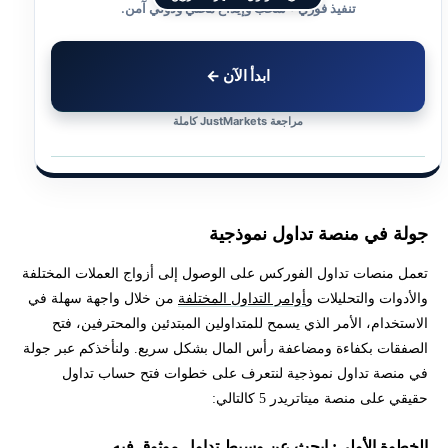
تنفيذ فوري • سحب وإيداع محلي ودولي آمن.
ابدأ الآن ←
مراجعة JustMarkets كاملة
جولة في منصة تداول نموذجية
تعمل منصات تداول الفوركس على الوصول إلى أزواج العملات المختلفة
والأدوات والتحليلات و
أوامر التداول المختلفة
من خلال واجهة سهلة في
الاستخدام، الأمر الذي يسمح للمتداولين المبتدئين والمحترفين، فتح
الصفقات بكفاءة ومضاعفة رأس المال بشكل سريع. ولنأخذكم عبر جولة
في منصة تداول نموذجية لنتعرف على خطوات فتح حساب تداول
حقيقي على منصة ميتاتريدر 5 كالتالي:
الخطوة الأولى: ابحث عن وسيط تداول موثوق فيه