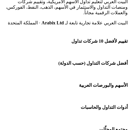
البيت العربي لتعليم تداول الأسهم الأمريكية، وتقييم شركات
ومنصات التداول والاستثمار في الأسهم، الذهب، النفط، الفوركس،
والعملات الرقمية مجاناً.
البيت العربي علامة تجارية تابعة لـ
Arabix Ltd
· المملكة المتحدة
تقييم لأفضل 10 شركات تداول
شركة Capital.com
أفضل شركات التداول (حسب الدولة)
افاتريد AvaTrade
شركات تداول في السعودية
الأسهم والبورصات العربية
اكسنس Exness
شركات تداول في الإمارات
منصة بينانس
🌍 كل البورصات العربية
أدوات التداول والحاسبات
شركات تداول في الكويت
Bybit باي بت
🇸🇦 السوق السعودية
شركات تداول في قطر
🕌 حاسبة الزكاة
مجتمع المحلّلين