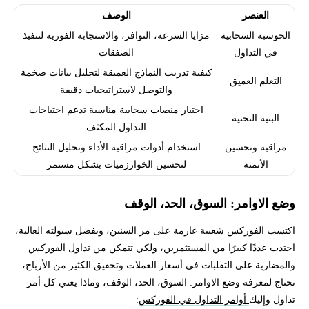
العنصر
الوصف
الحوسبة السحابية
مزايا السرعة، التوافر، والاستجابة الفورية لتنفيذ
في التداول
الصفقات
كيفية تدريب النماذج العميقة لتحليل بيانات ضخمة
التعلم العميق
والتوصل لاستراتيجيات دقيقة
اختيار منصات سحابية مناسبة تدعم احتياجات
البنية التحتية
التداول المكثف
مراقبة وتحسين
استخدام أدوات مراقبة الأداء وتحليل النتائج
الأتمتة
لتحسين الخوارزميات بشكل مستمر
وضع الاوامر: السوق، الحد، الوقف
اكتسب الفوركس شعبية عارمة على مر السنين، وبفضل سيولته العالية،
اجتذب عددًا كبيرًا من المستثمرين، ولكي تتمكن من تداول الفوركس
والمضاربة على التقلبات في أسعار العملات وتحقيق الكثير من الأرباح،
تحتاج لمعرفة وضع الاوامر: السوق، الحد، الوقف، وماذا يعني كل أمر
تداول وإليك
أوامر التداول في الفوركس
: