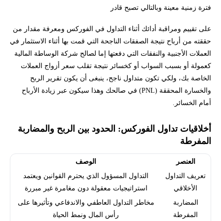
فترة زمنية معينة وبالتالي تصبح قادر
على تقييم ومراقبة أدائك أثناء التداول في الفوركس ومعرفة مقدار من
حققته من أرباح نتيجة الصفقات الناجحة التي قمت بها أثناء الاستثمار في
العملات الأجنبية والنفقات التي دفعتها إما لصالح شركة الوساطة المالية
كعمولة أو بسبب السواب أو كخسائر نتيجة تقلب سعر أزواج العملات
الخاصة بك، ولكي تكون متداول ناجح، ينبغى أن يكون تقرير الربح
والخسارة المحققة (PNL) في صالحك وهذا سيكون عبر زيادة الأرباح
أمام الخسائر.
أخلاقيات تداول الفوركس: الحدود بين الربح والمضاربة
المفرطة
العنصر
الوصف
تعريف التداول
التداول المسؤول الذي يحترم القوانين ويعتمد
الأخلاقي
استراتيجيات معقولة دون مغامرة غير مبررة
المضاربة
مخاطر التداول العاطفي والاندفاعي وتأثيرها على
المفرطة
رأس المال ونمط الحياة