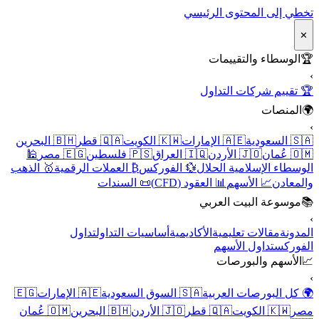
تخطي إلى المحتوى الرئيسي
✕
🏆
الوسطاء والتقييمات
›
🏆 تقييم شركات التداول
🌍
المنصات
›
🇸🇦 السعودية
🇦🇪 الإمارات
🇰🇼 الكويت
🇶🇦 قطر
🇧🇭 البحرين
🇴🇲 عُمان
🇯🇴 الأردن
🇮🇶 العراق
🇵🇸 فلسطين
🇪🇬 مصر
🕌
الوسطاء الإسلامية الحلال
💱 الفوركس
₿ العملات الرقمية
🥇 الذهب
والمعادن
📈 الأسهم
📊 العقود (CFD)
📜 السندات
📚
موسوعة البيت العربي
›
المدونة
مقالات تعليمية
الأكاديمية
أساسيات التداول
تداول
الفوركس
تداول الأسهم
📈
الأسهم والبورصات
›
🌍 كل البورصات العربية
🇸🇦 السوق السعودية
🇦🇪 الإمارات
🇪🇬
مصر
🇰🇼 الكويت
🇶🇦 قطر
🇯🇴 الأردن
🇧🇭 البحرين
🇴🇲 عُمان