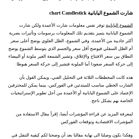
شارت الشموع اليابانية chart Candlestick
الشموع اليابانية
توفر نفس معلومات شارت الأعمدة ولكن شارت
الشموع اليابانية يتميز بتقديم تلك المعلومات برسومات وتأثيرات بصرية
أكثر جاذبية من الأعمدة، وفي الشموع، الظل العلوي يوضح أعلى سعر
أم الظل السفلي فيوضح أقل سعر والجسم الذي يتوسط الشموع يوضح
النطاق بين سعر الافتتاح والإغلاق، وتشير الشمعة الغير ملونة أو البيضاء
إلى حركة السعر صعودا أما الملونة فتشير إلى حركة السعر هبوطا.
هذه كانت المخططات الثلاثة في التحليل الفني، ويمكن القول بأن
الشارت الخطي مناسب للمبتدئين في الفوركس، بينما يمكن للمحترفين
الإعتماد على الشموع اليابانية أو الأعمدة من أجل تطوير الإستراتيجيات
الخاصة بهم بشكل ناجح.
لمعرفة المزيد عن قراءة المؤشرات أيضا، إقرأ مقال الاستفادة من
المؤشرات الاقتصادية وتوقعات الفوركس
وهكذا نكون وصلنا الى نهاية مقالنا بعد أن وضحنا لكم كيفية التنقل في