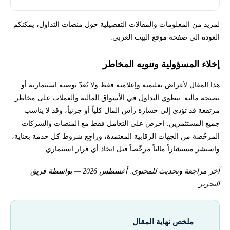
لمزيد من المعلومات والمقالات التفصيلية حول منصات التداول، يمكنكم
العودة الى صفحة موقع البيت العربي.
إخلاء المسؤولية وتنويه المخاطر
هذا المقال لأغراض تعليمية وإعلامية فقط ولا يُعدّ توصية استثمارية أو
نصيحة مالية. ينطوي التداول في الأسواق المالية والعملات على مخاطر
مرتفعة قد تؤدي إلى خسارة رأس المال كلياً أو جزئياً، وقد لا يناسب
جميع المستثمرين. احرص على التعامل فقط مع المنصات والشركات
المرخّصة من الجهات الرقابية المعتمدة، وراجِع شروط كل خدمة بعناية،
واستشر مستشاراً مالياً مرخّصاً قبل اتخاذ أي قرار استثماري.
آخر مراجعة وتحديث للمحتوى: أغسطس 2026 — بواسطة فريق
التحرير.
ملخص نهاية المقال