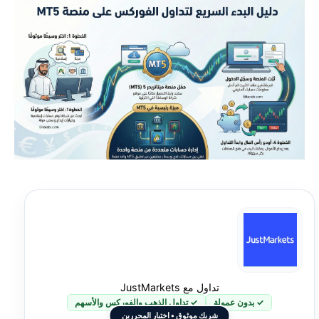
تداول مع JustMarkets
✓ بدون عمولة
✓ تداول الذهب والفوركس والأسهم
شريك موثوق • اختيار المحررين