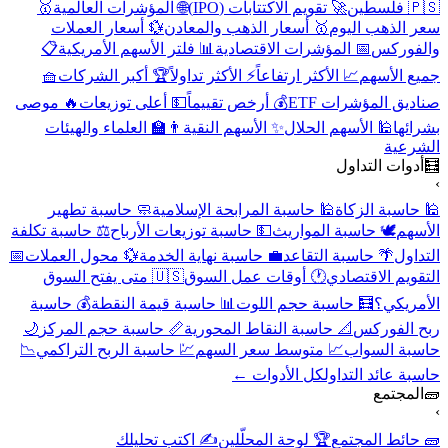
🇵🇸 فلسطين
🚀 تقويم الاكتتابات (IPO)
🌐 المؤشرات العالمية
🥇
سعر الذهب اليوم
🥇 أسعار الذهب والمعادن
💱 أسعار العملات
والفوركس
📅 المؤشرات الاقتصادية
📊 فلتر الأسهم الأمريكية
📋
جميع الأسهم
📈 الأكثر ارتفاعاً
⚡ الأكثر تداولاً
🏆 أكبر الشركات
🧺
صناديق المؤشرات ETF
💰 أرخص تقييماً
💵 أعلى توزيعات
🔥 موصى
بشرائها
🕌 الأسهم الحلال
✨ الأسهم النقية
👨‍🏫 العلماء والهيئات
الشرعية
🧮
أدوات التداول
›
🕌 حاسبة الزكاة
🕌 حاسبة المرابحة الإسلامية
🧼 حاسبة تطهير
الأسهم
🕊️ حاسبة المواريث
💵 حاسبة توزيعات الأرباح
⚖️ حاسبة تكلفة
التداول
🌴 حاسبة التقاعد
💼 حاسبة نهاية الخدمة
💱 محول العملات
📅
التقويم الاقتصادي
🕐 أوقات عمل السوق
🇺🇸 متى يفتح السوق
الأمريكي؟
🧮 حاسبة حجم اللوت
📊 حاسبة قيمة النقطة
💰 حاسبة
ربح الفوركس
📐 حاسبة النقاط المحورية
📏 حاسبة حجم المركز
🌙
حاسبة السواب
📈 متوسط سعر السهم
💹 حاسبة الربح التراكمي
📉
حاسبة عائد التداول
كل الأدوات ←
🧱
المجتمع
›
🧱 حائط المجتمع
🏆 لوحة المحلّلين
✍️ اكتب تحليلك