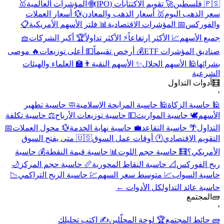
🇵🇸 فلسطين
🚀 تقويم الاكتتابات (IPO)
🌐 المؤشرات العالمية
🥇
سعر الذهب اليوم
🥇 أسعار الذهب والمعادن
💱 أسعار العملات
والفوركس
📅 المؤشرات الاقتصادية
📊 فلتر الأسهم الأمريكية
📋
جميع الأسهم
📈 الأكثر ارتفاعاً
⚡ الأكثر تداولاً
🏆 أكبر الشركات
🧺
صناديق المؤشرات ETF
💰 أرخص تقييماً
💵 أعلى توزيعات
🔥 موصى
بشرائها
🕌 الأسهم الحلال
✨ الأسهم النقية
👨‍🏫 العلماء والهيئات
الشرعية
🧮
أدوات التداول
›
🕌 حاسبة الزكاة
🕌 حاسبة المرابحة الإسلامية
🧼 حاسبة تطهير
الأسهم
🕊️ حاسبة المواريث
💵 حاسبة توزيعات الأرباح
⚖️ حاسبة تكلفة
التداول
🌴 حاسبة التقاعد
💼 حاسبة نهاية الخدمة
💱 محول العملات
📅
التقويم الاقتصادي
🕐 أوقات عمل السوق
🇺🇸 متى يفتح السوق
الأمريكي؟
🧮 حاسبة حجم اللوت
📊 حاسبة قيمة النقطة
💰 حاسبة
ربح الفوركس
📐 حاسبة النقاط المحورية
📏 حاسبة حجم المركز
🌙
حاسبة السواب
📈 متوسط سعر السهم
💹 حاسبة الربح التراكمي
📉
حاسبة عائد التداول
كل الأدوات ←
🧱
المجتمع
›
🧱 حائط المجتمع
🏆 لوحة المحلّلين
✍️ اكتب تحليلك