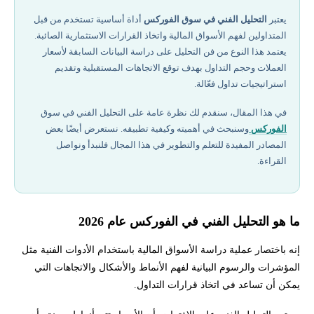
أهمية التحليل الفني في سوق الفوركس
يعتبر
التحليل الفني في سوق الفوركس
أداة أساسية تستخدم من قبل
المتداولين لفهم الأسواق المالية واتخاذ القرارات الاستثمارية الصائبة.
التحليل الفني في الأسواق المالية
يعتمد هذا النوع من فن التحليل على دراسة البيانات السابقة لأسعار
العملات وحجم التداول بهدف توقع الاتجاهات المستقبلية وتقديم
أفضل شركات التداول المرخصة في 2026
استراتيجيات تداول فعّالة.
في هذا المقال، سنقدم لك نظرة عامة على التحليل الفني في سوق
استراتيجية التحليل الفني في الفوركس
الفوركس
وسنبحث في أهميته وكيفية تطبيقه. نستعرض أيضًا بعض
المصادر المفيدة للتعلم والتطوير في هذا المجال فلنبدأ ونواصل
ماهو التحليل الفنى وأنواعه
القراءة.
رأي الخبراء في اشكال التحليل الفني في عام 2026
ما هو التحليل الفني في الفوركس عام 2026
إخلاء المسؤولية وتنويه المخاطر
إنه باختصار عملية دراسة الأسواق المالية باستخدام الأدوات الفنية مثل
كيف يمكن البدء في التحليل الفني في الفوركس ؟
المؤشرات والرسوم البيانية لفهم الأنماط والأشكال والاتجاهات التي
يمكن أن تساعد في اتخاذ قرارات التداول.