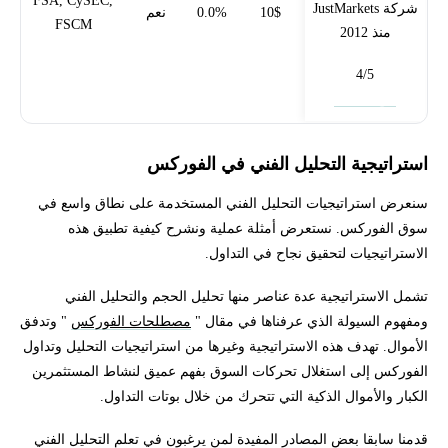
FSA, CySEC,
شركة JustMarkets
10$
0.0%
نعم
FSCM
منذ 2012
4/5
فتح حساب
استراتيجية التحليل الفني في الفوركس
سنعرض استراتيجيات التحليل الفني المستخدمة على نطاق واسع في
سوق الفوركس. نستعرض أمثلة عملية ونشرح كيفية تطبيق هذه
الاستراتيجيات لتحقيق نجاح في التداول.
تشمل الاستراتيجية عدة عناصر منها تحليل الحجم والتحليل الفني
ومفهوم السيولة الذي عرفناها في مقال "
مصطلحات الفوركس
" وتدفق
الأموال. تهدف هذه الاستراتيجية وغيرها من استراتيجيات التحليل وتداول
الفوركس إلى استغلال تحركات السوق بفهم عميق لنشاط المستثمرين
الكبار والأموال الذكية التي تتحرك من خلال بوتات التداول.
قدمنا سابقا بعض المصادر المفيدة لمن يرغبون في تعلم التحليل الفني