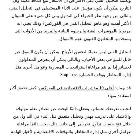
ويعتمد التحليل الفني على الافتراض أن الأسعار تتبع أنماط معينة وأن
التاريخ يمكن أن يكون مؤشرًا على الأداء المستقبلي في التحليل الفني،
بالتالي من وجهة نظر الخبراء في التداول يبنى كل شيء على السؤال
الأكثر أهمية وهو ماهو التحليل الفني في الفوركس؟ وذلك يعني انه
مربوط بالمؤشرات الفنية والرسوم البيانية والمزيد من الأدوات التي
يستخدمها المحللون الفنيون لفهم الأسواق.
التحليل الفني ليس ضمانًا لتحقيق الأرباح. يمكن أن يكون السوق غير
قابل للتنبؤ في بعض الأحيان، وبالتالي يمكن أن يتعرض المتداولون
لخسائر إذا لم يتم مراعاة استراتيجيات المضاربة وعوامل أخرى مثل
إدارة المخاطر ووقف الخسارة Stop Loss.
قد يهمك:
أعلى 10 مؤشرات الاقتصادية في الفوركس
: كيف تحقق أكبر
استفادة منها؟
لتجنب تعرضك لخسائر، يفضل دائمًا البحث عن مصادر تعلم موثوقة
والاعتماد على تدريب مهني وتحليل متعمق قبل البدء في التداول من
خلال فتح حساب تداول تجريبي. إلى جانب ذلك، يجب دائمًا مراعاة
عوامل أخرى مثل إدارة المخاطر والتوقعات الاقتصادية والأخبار الهامة