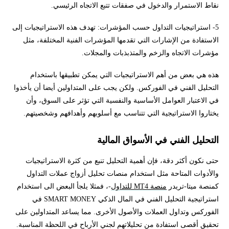
نقاط الاستمرار والدخول في صفقات تتبع الاتجاه الرئيسي.
5- استراتيجيات التداول حسب المؤشرات: تهدف هذه الاستراتيجيات إلى
الاستفادة من الإشارات التي تقدمها المؤشرات الفنية المختلفة، مثل
مؤشرات الاتجاه والزخم والمتذبذبات والمجلات.
هذه هي بعض من أهم الاستراتيجيات التي يمكن تطبيقها باستخدام
التحليل الفني في الفوركس. ولكن يجب على المتداولين أيضا أن يأخذوا
في الاعتبار العوامل الأساسية والنفسية التي تؤثر على السوق، وأن
يختاروا الاستراتيجية التي تتناسب مع أسلوبهم وأهدافهم وشخصيتهم.
التحليل الفني في الأسواق المالية
حتى نكون أكثر دقة، فإن أهمية التحليل تنبع من كثرة الاستراتيجيات
والأدوات المتاحة مثل استخدام منصات تحليل أزواج عملات التداول
كمنصة ميتا-تريدر
منصة MT4 للتداول
-، فمثلا يلجأ البعض الى استخدام
استراتيجية التحليل الفني في المال الذكي SMART MONEY في
الفوركس وتداول العملات والأصول الأخرى. مما يساعد المتداولين على
تحقيق أقصى استفادة من تحليلاتهم لجني الأرباح في اللحظة المناسبة.