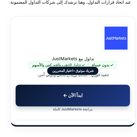
عند اتخاذ قرارات التداول، وهنا نرشدك إلى شركات التداول المضمونة:
تداول مع JustMarkets
✓ بدون عمولة
✓ تداول الذهب والفوركس والأسهم
شريك موثوق • اختيار المحررين
تنفيذ فوري • سحب وإيداع محلي ودولي آمن.
ابدأ الآن ←
مراجعة JustMarkets كاملة