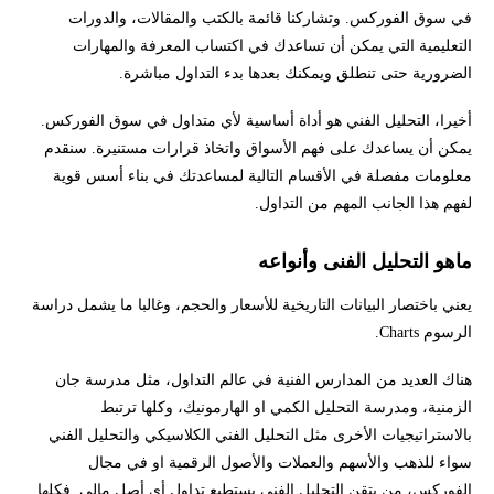
في سوق الفوركس. وتشاركنا قائمة بالكتب والمقالات، والدورات
التعليمية التي يمكن أن تساعدك في اكتساب المعرفة والمهارات
الضرورية حتى تنطلق ويمكنك بعدها بدء التداول مباشرة.
أخيرا، التحليل الفني هو أداة أساسية لأي متداول في سوق الفوركس.
يمكن أن يساعدك على فهم الأسواق واتخاذ قرارات مستنيرة. سنقدم
معلومات مفصلة في الأقسام التالية لمساعدتك في بناء أسس قوية
لفهم هذا الجانب المهم من التداول.
ماهو التحليل الفنى وأنواعه
يعني باختصار البيانات التاريخية للأسعار والحجم، وغالبا ما يشمل دراسة
الرسوم Charts.
هناك العديد من المدارس الفنية في عالم التداول، مثل مدرسة جان
الزمنية، ومدرسة التحليل الكمي او الهارمونيك، وكلها ترتبط
بالاستراتيجيات الأخرى مثل التحليل الفني الكلاسيكي والتحليل الفني
سواء للذهب والأسهم والعملات والأصول الرقمية او في مجال
الفوركس، من يتقن التحليل الفني يستطيع تداول أي أصل مالي. فكلها