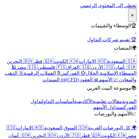
تخطي إلى المحتوى الرئيسي
✕
🏆
الوسطاء والتقييمات
›
🏆 تقييم شركات التداول
🌍
المنصات
›
🇸🇦 السعودية
🇦🇪 الإمارات
🇰🇼 الكويت
🇶🇦 قطر
🇧🇭 البحرين
🇴🇲 عُمان
🇯🇴 الأردن
🇮🇶 العراق
🇵🇸 فلسطين
🇪🇬 مصر
🕌
الوسطاء الإسلامية الحلال
💱 الفوركس
₿ العملات الرقمية
🥇 الذهب
والمعادن
📈 الأسهم
📊 العقود (CFD)
📜 السندات
📚
موسوعة البيت العربي
›
المدونة
مقالات تعليمية
الأكاديمية
أساسيات التداول
تداول
الفوركس
تداول الأسهم
📈
الأسهم والبورصات
›
🌍 كل البورصات العربية
🇸🇦 السوق السعودية
🇦🇪 الإمارات
🇪🇬
مصر
🇰🇼 الكويت
🇶🇦 قطر
🇯🇴 الأردن
🇧🇭 البحرين
🇴🇲 عُمان