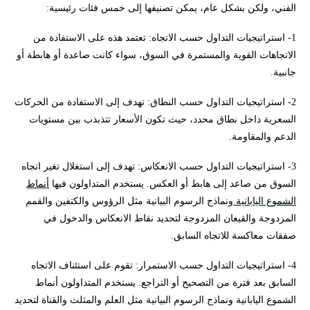
الفني، ولكن بشكل عام، يمكن تصنيفها إلى خمس فئات رئيسية:
1- استراتيجيات التداول حسب الاتجاه: تعتمد هذه على الاستفادة من
الاتجاهات القوية والمستمرة في السوق، سواء كانت صاعدة أو هابطة أو
جانبية.
2- استراتيجيات التداول حسب النطاق: تهدف إلى الاستفادة من الحركات
السعرية داخل نطاق محدد، حيث تكون الأسعار تتذبذب بين مستويات
الدعم والمقاومة.
3- استراتيجيات التداول حسب الانعكاس: تهدف إلى استغلال تغير اتجاه
السوق من صاعد إلى هابط أو العكس. يستخدم المتداولون فيها
أنماط
الشموع اليابانية
ونماذج الرسوم البيانية مثل الرؤوس والكتفين والقمم
المزدوجة والقيعان المزدوجة لتحديد نقاط الانعكاس والدخول في
صفقات معاكسة للاتجاه السابق.
4- استراتيجيات التداول حسب الاستمرار: تقوم على استئناف الاتجاه
السابق بعد فترة من التصحيح أو التراجع. يستخدم المتداولون أنماط
الشموع اليابانية ونماذج الرسوم البيانية مثل العلم والمثلث والقناة لتحديد