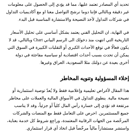
تحديد أي المصادر تعتمد عليها، مما قد يؤدي إلى الحصول على معلومات
غير دقيقة وبالتالي فإننا دوما نرشح التواصل معنا او مع أكاديميات التداول
في شركات التداول لأخذ النصيحة والاستشارة المناسبة قبل البدء.
في النهاية، ان التحليل الفني يعتمد بشكل أساسي على تحليل الأسعار
التاريخية التي انتهت منذ دخولك الى الرسم البياني Chart وبالتالي، قد لا
يكون فعالًا في توقع الأحداث الكبرى أو التقلبات الكبيرة في السوق التي
يمكن أن تحدث بسبب أحداث اقتصادية أو سياسية مفاجئة في دولة
أخرى بعيدة عن دولتك مثلا السعودية، العراق وغيرها.
إخلاء المسؤولية وتنويه المخاطر
هذا المقال لأغراض تعليمية وإعلامية فقط ولا يُعدّ توصية استثمارية أو
نصيحة مالية. ينطوي التداول في الأسواق المالية والعملات على مخاطر
مرتفعة قد تؤدي إلى خسارة رأس المال كلياً أو جزئياً، وقد لا يناسب
جميع المستثمرين. احرص على التعامل فقط مع المنصات والشركات
المرخّصة من الجهات الرقابية المعتمدة، وراجِع شروط كل خدمة بعناية،
واستشر مستشاراً مالياً مرخّصاً قبل اتخاذ أي قرار استثماري.