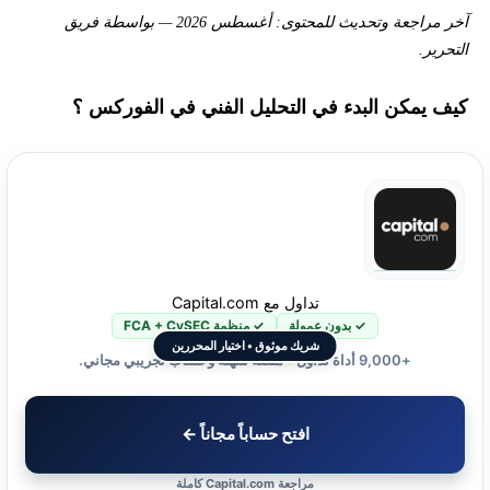
آخر مراجعة وتحديث للمحتوى: أغسطس 2026 — بواسطة فريق
التحرير.
كيف يمكن البدء في التحليل الفني في الفوركس ؟
تداول مع Capital.com
✓ بدون عمولة
✓ منظمة FCA + CySEC
شريك موثوق • اختيار المحررين
+9,000 أداة تداول • منصة سهلة وحساب تجريبي مجاني.
افتح حساباً مجاناً ←
مراجعة Capital.com كاملة