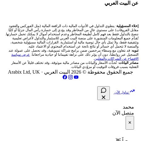
🌐 المؤشرات العالمية
عن البيت العربي
انتراكتيف بروكرز IBKR
🇶🇦 بورصة قطر
✍️ اكتب تحليلك
شركات تداول في العراق
💰 حاسبة ربح الفوركس
🥇 سعر الذهب اليوم
🇯🇴 بورصة عمّان
من نحن
إخلاء المسؤولية
: ينطوي التداول في الأدوات المالية ذات الرافعة المالية (مثل الفوركس والعقود
شركات تداول في فلسطين
📌 حاسبة النقاط المحورية
مقابل الفروقات) على مستوى عالٍ من المخاطر وقد يؤدي إلى خسارة رأس المال جزئيًا أو كليًا.
🥇 أسعار الذهب والمعادن
ننصح بالتداول فقط بعد فهم كامل لطبيعة المخاطر وعدم استخدام أموال لا يمكنك تحمل خسارتها.
🇧🇭 بورصة البحرين
تُقدَّم جميع المعلومات المنشورة على منصة البيت العربي للاستثمار والتداول لأغراض تعليمية
تواصل معنا
شركات تداول في مصر
وتثقيفية فقط، ولا تمثل بأي حال توصية مالية أو استثمارية. القرارات المالية مسؤولية شخصية،
📏 حاسبة حجم المركز
والمنصة لا تتحمل أي خسائر أو نتائج ناتجة عن استخدام المحتوى أو الاعتماد عليه.
💱 أسعار العملات والفوركس
تنويه
: قد نتعاون مع وسطاء مرخصين ضمن برامج شراكة تسويقية، وقد نحصل على عمولة عند
🇴🇲 بورصة مسقط
التسجيل عبر روابطنا، دون أن يؤثر ذلك على نزاهة تقييماتنا أو حيادية مراجعاتنا.
عرض سياسة
فريق المؤلفين
الإفصاح عن الشراكات والمعلنين
.
🔄 حاسبة تكلفة السواب
💵 سعر الريال السعودي في مصر
مصادر البيانات
: تُحدَّث الأسعار والبيانات من مصادر مالية موثوقة، وقد تختلف قليلاً عن الأسعار
🇵🇸 بورصة فلسطين
الفعلية بسبب فروقات التوقيت أو مزوّدي البيانات.
مقالات تعليمية
جميع الحقوق محفوظة © 2026 البيت العربي ·
Arabix Ltd, UK
📈 حاسبة عائد التداول
📅 المؤشرات الاقتصادية
فلتر الأسهم الشرعي
سياسة تقييم الشركات
📊 حاسبة الربح التراكمي
تداول الآن
📋 جميع الأسهم
شركات التداول النصابة
🧮 حاسبة متوسط سعر السهم
محمد
🕌 الأسهم الحلال
متصل الآن
الإبلاغ عن شركة نصابة
📅 التقويم الاقتصادي
✕
👨‍🏫 العلماء والهيئات الشرعية
شروط الاستخدام
🕐 أوقات عمل السوق
مرحباً 👋