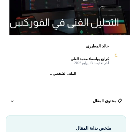
خالد المطيري
خ
مُراجَع بواسطة محمد العلي
✓
آخر تحديث: 13 يوليو 2026
الملف الشخصي
←
📋 محتوى المقال
ما هو التحليل الفني في الفوركس عام 2026
ملخص بداية المقال