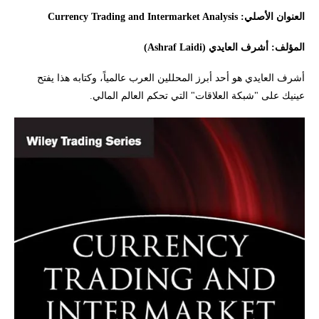
العنوان الأصلي: Currency Trading and Intermarket Analysis
المؤلف: أشرف العايدي (Ashraf Laidi)
أشرف العايدي هو أحد أبرز المحللين العرب عالمياً، وكتابه هذا يفتح
عينيك على "شبكة العلاقات" التي تحكم العالم المالي.