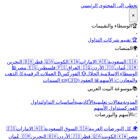
تخطي إلى المحتوى الرئيسي
✕
🏆
الوسطاء والتقييمات
›
🏆 تقييم شركات التداول
🌍
المنصات
›
🇸🇦 السعودية
🇦🇪 الإمارات
🇰🇼 الكويت
🇶🇦 قطر
🇧🇭 البحرين
🇴🇲 عُمان
🇯🇴 الأردن
🇮🇶 العراق
🇵🇸 فلسطين
🇪🇬 مصر
🕌
الوسطاء الإسلامية الحلال
💱 الفوركس
₿ العملات الرقمية
🥇 الذهب
والمعادن
📈 الأسهم
📊 العقود (CFD)
📜 السندات
📚
موسوعة البيت العربي
›
المدونة
مقالات تعليمية
الأكاديمية
أساسيات التداول
تداول
الفوركس
تداول الأسهم
📈
الأسهم والبورصات
›
🌍 كل البورصات العربية
🇸🇦 السوق السعودية
🇦🇪 الإمارات
🇪🇬
مصر
🇰🇼 الكويت
🇶🇦 قطر
🇯🇴 الأردن
🇧🇭 البحرين
🇴🇲 عُمان