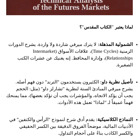
لماذا يعتبر "الكتاب المقدس"؟
الشمولية المذهلة:
لا يترك ميرفي شاردة ولا واردة. يشرح الدورات
الزمنية (Time Cycles)، علاقات الأسواق (Intermarket
Relationships)، وإدارة المحافظ. إنه يغنيك عن عشرات الكتب
الصغيرة.
تأصيل نظرية داو:
الكثيرون يستخدمون "الترند" دون فهم أصله.
يشرح ميرفي المبادئ الستة لنظرية "تشارلز داو" (مثل: الحجم
يجب أن يؤكد الاتجاه، والمؤشرات يجب أن تؤكد بعضها)، مما يمنحك
فهماً عميقاً لـ "لماذا" تعمل هذه الأدوات.
النماذج الكلاسيكية:
يقدم أدق شرح لنموذج "الرأس والكتفين" في
الأدبيات المالية، موضحاً الفروق الدقيقة بين الكسر الحقيقي
والكسر الكاذب بناءً على أحجام التداول.