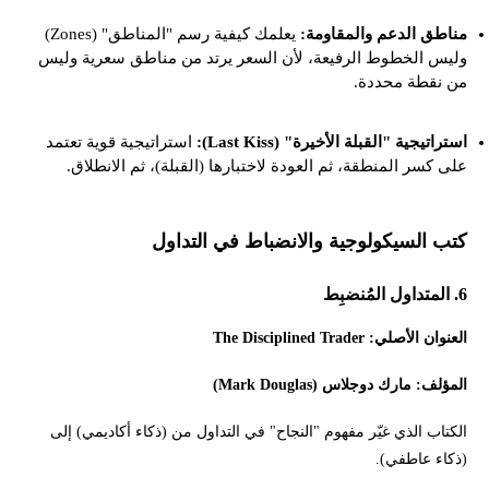
مناطق الدعم والمقاومة:
يعلمك كيفية رسم "المناطق" (Zones)
وليس الخطوط الرفيعة، لأن السعر يرتد من مناطق سعرية وليس
من نقطة محددة.
استراتيجية "القبلة الأخيرة" (Last Kiss):
استراتيجية قوية تعتمد
على كسر المنطقة، ثم العودة لاختبارها (القبلة)، ثم الانطلاق.
كتب السيكولوجية والانضباط في التداول
6. المتداول المُنضبِط
العنوان الأصلي: The Disciplined Trader
المؤلف: مارك دوجلاس (Mark Douglas)
الكتاب الذي غيّر مفهوم "النجاح" في التداول من (ذكاء أكاديمي) إلى
(ذكاء عاطفي).