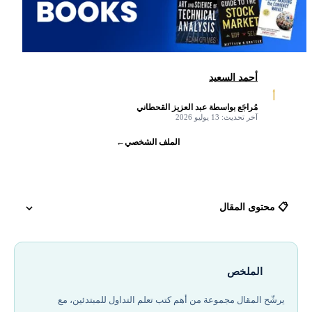
أحمد السعيد
أ
مُراجَع بواسطة عبد العزيز القحطاني
✓
آخر تحديث: 13 يوليو 2026
الملف الشخصي
←
📋 محتوى المقال
أفضل كتب التحليل الفني (أدوات قراءة السوق)
الملخص
كتب السيكولوجية والانضباط في التداول
يرشّح المقال مجموعة من أهم كتب تعلم التداول للمبتدئين، مع