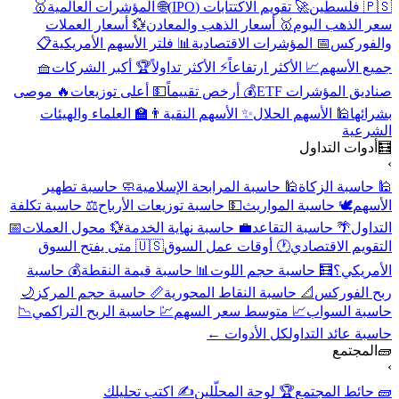
🇵🇸 فلسطين
🚀 تقويم الاكتتابات (IPO)
🌐 المؤشرات العالمية
🥇
سعر الذهب اليوم
🥇 أسعار الذهب والمعادن
💱 أسعار العملات
والفوركس
📅 المؤشرات الاقتصادية
📊 فلتر الأسهم الأمريكية
📋
جميع الأسهم
📈 الأكثر ارتفاعاً
⚡ الأكثر تداولاً
🏆 أكبر الشركات
🧺
صناديق المؤشرات ETF
💰 أرخص تقييماً
💵 أعلى توزيعات
🔥 موصى
بشرائها
🕌 الأسهم الحلال
✨ الأسهم النقية
👨‍🏫 العلماء والهيئات
الشرعية
🧮
أدوات التداول
›
🕌 حاسبة الزكاة
🕌 حاسبة المرابحة الإسلامية
🧼 حاسبة تطهير
الأسهم
🕊️ حاسبة المواريث
💵 حاسبة توزيعات الأرباح
⚖️ حاسبة تكلفة
التداول
🌴 حاسبة التقاعد
💼 حاسبة نهاية الخدمة
💱 محول العملات
📅
التقويم الاقتصادي
🕐 أوقات عمل السوق
🇺🇸 متى يفتح السوق
الأمريكي؟
🧮 حاسبة حجم اللوت
📊 حاسبة قيمة النقطة
💰 حاسبة
ربح الفوركس
📐 حاسبة النقاط المحورية
📏 حاسبة حجم المركز
🌙
حاسبة السواب
📈 متوسط سعر السهم
💹 حاسبة الربح التراكمي
📉
حاسبة عائد التداول
كل الأدوات ←
🧱
المجتمع
›
🧱 حائط المجتمع
🏆 لوحة المحلّلين
✍️ اكتب تحليلك