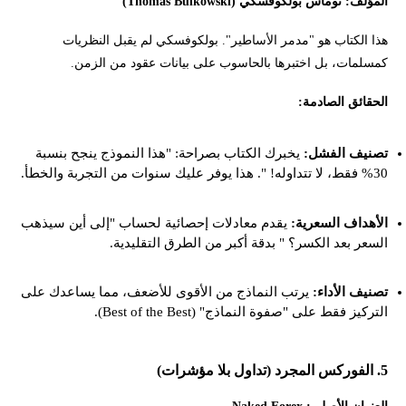
المؤلف: توماس بولكوفسكي (Thomas Bulkowski)
هذا الكتاب هو "مدمر الأساطير". بولكوفسكي لم يقبل النظريات
كمسلمات، بل اختبرها بالحاسوب على بيانات عقود من الزمن.
الحقائق الصادمة:
تصنيف الفشل:
يخبرك الكتاب بصراحة: "هذا النموذج ينجح بنسبة
30% فقط، لا تتداوله! ". هذا يوفر عليك سنوات من التجربة والخطأ.
الأهداف السعرية:
يقدم معادلات إحصائية لحساب "إلى أين سيذهب
السعر بعد الكسر؟ " بدقة أكبر من الطرق التقليدية.
تصنيف الأداء:
يرتب النماذج من الأقوى للأضعف، مما يساعدك على
التركيز فقط على "صفوة النماذج" (Best of the Best).
5. الفوركس المجرد (تداول بلا مؤشرات)
العنوان الأصلي: Naked Forex