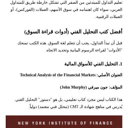
تعليم التداول للمبتدئين من الصفر التي تشكل خارطة طريق للمتداول
العربي، سواء كان اهتمامه في سوق الأسهم، العملات (الفوركس)، أو
خارطة الطريق المقترحة (الترتيب الصحيح للقراءة)
العملات الرقمية.
كيف تقرأ الكتب الغربية بعين المتداول المسلم؟
أفضل كتب التحليل الفني (أدوات قراءة السوق)
إخلاء المسؤولية وتنويه المخاطر
قبل أن تبدأ التداول، يجب أن تتعلم لغة السوق. هذه الكتب تمنحك
"الأدوات" لقراءة الرسوم البيانية وتحديد الاتجاه.
1. التحليل الفني للأسواق المالية
العنوان الأصلي: Technical Analysis of the Financial Markets
المؤلف: جون ميرفي (John Murphy)
هذا الكتاب ليس مجرد كتاب تعليمي، بل هو "دستور" التحليل الفني.
يُدرس في مناهج شهادة الـ CMT (محلل فني معتمد) دولياً.