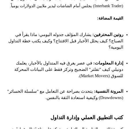
(Interbank Trader) يجلس أمام الشاشات ليدير ملايين الدولارات يومياً.
القيمة المضافة:
روتين المحترفين:
يشارك المؤلف جدوله اليومي: ماذا يقرأ في
الصباح؟ كيف يحلل الأخبار قبل الافتتاح؟ وكيف يكتب خطة التداول
اليومية؟
إدارة المعلومات:
في عصر يغرق فيه المتداول بالأخبار، يعلمك
دونيلي كيف "تفلتر" الضجيج وتركز فقط على البيانات المحركة
للسوق (Market Movers).
المرونة النفسية:
يتحدث بصراحة عن التعامل مع "سلسلة الخسائر"
(Drawdowns) وكيفية استعادة الثقة بالنفس.
كتب التطبيق العملي وإدارة التداول
كتب تنقلك من النظرية إلى التطبيق، وتركز على بناء "نظام عمل" يدر