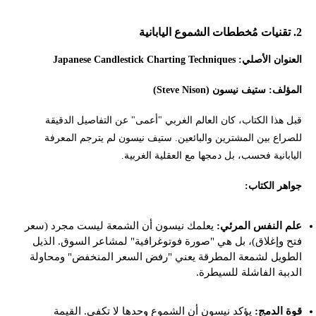
2. تقنيات مُخططات الشموع اليابانية
العنوان الأصلي: Japanese Candlestick Charting Techniques
المؤلف: ستيف نيسون (Steve Nison)
قبل هذا الكتاب، كان العالم الغربي "أعمى" عن التفاصيل الدقيقة
للصراع بين المشترين والبائعين. ستيف نيسون لم يترجم المعرفة
اليابانية فحسب، بل دمجها مع العقلية الغربية.
جواهر الكتاب:
علم النفس المرئي:
يعلمك نيسون أن الشمعة ليست مجرد (سعر
فتح وإغلاق)، بل هي "صورة فوتوغرافية" لمشاعر السوق. الذيل
الطويل لشمعة المطرقة يعني "رفض السعر المنخفض" ومحاولة
الدببة الفاشلة للسيطرة.
قوة الدمج:
يؤكد نيسون أن الشموع وحدها لا تكفي. القيمة