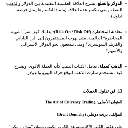
الدولار والسلع:
يشرح العلاقة العكسية التقليدية بين الدولار و
الذهب
/
النفط، ومتى تنكسر هذه العلاقة (ولماذا انكسارها يمثل فرصة
تداول).
معادلة المخاطرة (Risk On / Risk Off):
يعلمك كيف تقرأ "شهية
المخاطرة" العالمية. متى يهرب المستثمرون إلى الين الياباني
والفرنك السويسري؟ ومتى يندفعون نحو الدولار الأسترالي
والأسهم؟
الذهب
كعملة:
يعامل الكتاب الذهب كأنه العملة الأقوى، ويشرح
كيف تستخدم شارت الذهب لتوقع حركة اليورو والدولار.
13. فن تداول العملات
العنوان الأصلي: The Art of Currency Trading
المؤلف: برنت دونيلي (Brent Donnelly)
على عكس الكتب الأكاديمية، هذا الكتاب مكتوب بلسان "متداول بنكي"