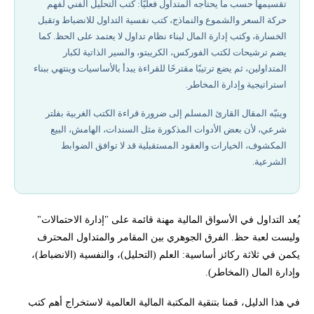
تقسيمها حسب ما يحتاجه المتداول فعليًا: كتب التحليل الفني لفهم
كتب إدارة المال وبناء الأنظمة (علم البقاء في السوق)
حركة السعر والشموع والنماذج، كتب نفسية التداول للانضباط وتقبل
الخسارة، وكتب إدارة المال لبناء نظام تداول لا يعتمد على الحظ. كما
كتب تعليم الفوركس
يضم ترشيحات لكتب الفوركس، الكريبتو، والسير الذاتية لكبار
المتداولين، ثم يضع ترتيبًا مقترحًا للقراءة يبدأ بالأساسيات وينتهي ببناء
استراتيجية وإدارة المخاطر.
كتب التطبيق العملي وإدارة التداول
وينبّه المقال القارئ المسلم إلى ضرورة قراءة الكتب الغربية بفلتر
كتب السير الذاتية عن كبار المتداولين
شرعي، لأن بعض الأدوات المذكورة مثل السندات، الهامش، البيع
المكشوف، الخيارات والعقود المستقبلية قد لا توافق الضوابط
كتب العملات الرقمية (الكريبتو) والبلوكشين
الشرعية.
كتب التداول العربية
يُعد التداول في الأسواق المالية مهنة قائمة على "إدارة الاحتمالات"
1. التحليل الفني للأسواق المالية
وليست لعبة حظ. الفرق الجوهري بين المقامر والمتداول المحترف
يكمن في ثلاثة ركائز أساسية: العلم (التحليل)، والنفسية (الانضباط)،
ابدأ رحلتك مع أفضل وسطاء التداول الموثوقين
وإدارة المال (المخاطر).
في هذا الدليل، قمنا بتنقية المكتبة المالية العالمية لاستخراج أهم كتب
هل أكتفي بالكتب العربية؟