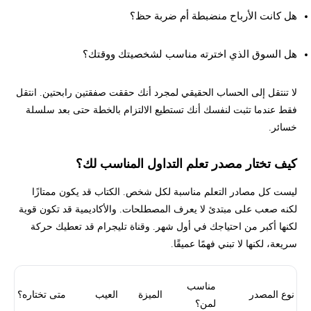
هل كانت الأرباح منضبطة أم ضربة حظ؟
هل السوق الذي اخترته مناسب لشخصيتك ووقتك؟
لا تنتقل إلى الحساب الحقيقي لمجرد أنك حققت صفقتين رابحتين. انتقل
فقط عندما تثبت لنفسك أنك تستطيع الالتزام بالخطة حتى بعد سلسلة
خسائر.
كيف تختار مصدر تعلم التداول المناسب لك؟
ليست كل مصادر التعلم مناسبة لكل شخص. الكتاب قد يكون ممتازًا
لكنه صعب على مبتدئ لا يعرف المصطلحات. والأكاديمية قد تكون قوية
لكنها أكبر من احتياجك في أول شهر. وقناة تليجرام قد تعطيك حركة
سريعة، لكنها لا تبني فهمًا عميقًا.
مناسب
نوع المصدر
الميزة
العيب
متى تختاره؟
لمن؟