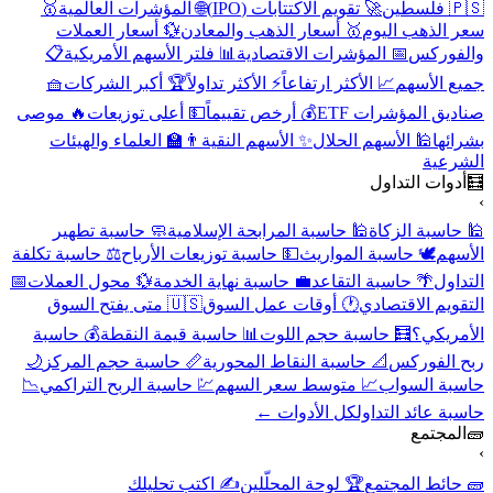
🇵🇸 فلسطين
🚀 تقويم الاكتتابات (IPO)
🌐 المؤشرات العالمية
🥇
سعر الذهب اليوم
🥇 أسعار الذهب والمعادن
💱 أسعار العملات
والفوركس
📅 المؤشرات الاقتصادية
📊 فلتر الأسهم الأمريكية
📋
جميع الأسهم
📈 الأكثر ارتفاعاً
⚡ الأكثر تداولاً
🏆 أكبر الشركات
🧺
صناديق المؤشرات ETF
💰 أرخص تقييماً
💵 أعلى توزيعات
🔥 موصى
بشرائها
🕌 الأسهم الحلال
✨ الأسهم النقية
👨‍🏫 العلماء والهيئات
الشرعية
🧮
أدوات التداول
›
🕌 حاسبة الزكاة
🕌 حاسبة المرابحة الإسلامية
🧼 حاسبة تطهير
الأسهم
🕊️ حاسبة المواريث
💵 حاسبة توزيعات الأرباح
⚖️ حاسبة تكلفة
التداول
🌴 حاسبة التقاعد
💼 حاسبة نهاية الخدمة
💱 محول العملات
📅
التقويم الاقتصادي
🕐 أوقات عمل السوق
🇺🇸 متى يفتح السوق
الأمريكي؟
🧮 حاسبة حجم اللوت
📊 حاسبة قيمة النقطة
💰 حاسبة
ربح الفوركس
📐 حاسبة النقاط المحورية
📏 حاسبة حجم المركز
🌙
حاسبة السواب
📈 متوسط سعر السهم
💹 حاسبة الربح التراكمي
📉
حاسبة عائد التداول
كل الأدوات ←
🧱
المجتمع
›
🧱 حائط المجتمع
🏆 لوحة المحلّلين
✍️ اكتب تحليلك