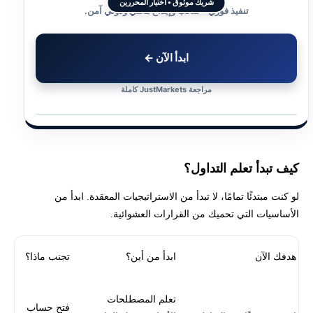
شريك موثوق • اختيار المحررين
تنفيذ فوري • سحب وإيداع محلي ودولي آمن.
ابدأ الآن ←
مراجعة JustMarkets كاملة
كيف تبدأ تعلم التداول؟
لو كنت مبتدئًا تمامًا، لا تبدأ من الاستراتيجيات المعقدة. ابدأ من
الأساسيات التي تحميك من القرارات العشوائية.
هدفك الآن
ابدأ من أين؟
تجنب ماذا؟
تعلم المصطلحات
فتح حساب