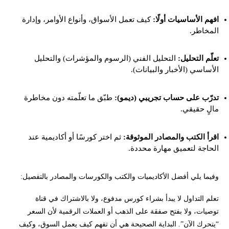
ما الذي يجب أن تتعلمه قبل فتح أول صفقة؟
افهم الأساسيات أولًا:
كيف تعمل الأسواق، وأنواع الأوامر، وإدارة
المخاطر.
خطة تعلم التداول من الصفر خلال 90 يومًا
تعلّم التحليل:
التحليل الفني (الرسوم والمؤشرات) والتحليل
كيف تختار مصدر تعلم التداول المناسب لك؟
الأساسي (الأخبار والبيانات).
أفضل أكاديميات تعليم التداول الموثوقة
تدرّب على حساب تجريبي (ديمو):
طبّق ما تعلّمته دون مخاطرة
مالٍ حقيقي.
أفضل كورسات تعليم التداول من الصفر: مجانية أم مدفوعة؟
اقرأ الكتب والمصادر الموثوقة:
ثم اختر كورسًا أو أكاديمية عند
أفضل كتب تعليم التداول للمبتدئين
الحاجة لتعميق مهارة محددة.
هل قنوات التليجرام مناسبة لتعلم التداول؟
وفيما يلي أفضل الأكاديميات والكتب والكورسات والمصادر بالتفصيل:
كيف تكتشف كورسات وأكاديميات التداول النصابة؟
تعلم التداول لا يبدأ بشراء كورس مدفوع، ولا بالاشتراك في قناة
توصيات، ولا بفتح صفقة على الذهب أو العملات الرقمية لأن السعر
الضوابط الشرعية قبل تطبيق ما تعلمته في التداول
“يتحرك الآن”. البداية الصحيحة هي أن تفهم كيف يعمل السوق، وكيف