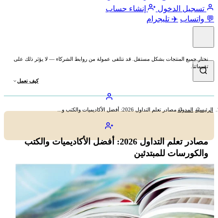
تسجيل الدخول
إنشاء حساب
💬 واتساب
✈️ تليجرام
نختار جميع المنتجات بشكل مستقل. قد نتلقى عمولة من روابط الشركاء — لا يؤثر ذلك على
تقييماتنا.
كيف نعمل
الرئيسية
المدونة
مصادر تعلم التداول 2026: أفضل الأكاديميات والكتب و...
مصادر تعلم التداول 2026: أفضل الأكاديميات والكتب
والكورسات للمبتدئين