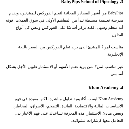
3. BabyPips School of Pipsology
BabyPips من أشهر المصادر المجانية لتعلم الفوركس للمبتدئين، ويقدم
مدرسة تعليمية مبسطة تبدأ من المفاهيم الأولى في سوق العملات. قوته
أنه منظم وسهل، لكنه يركز أساسًا على الفوركس وليس كل أنواع
التداول.
مناسب لمن؟ للمبتدئ الذي يريد تعلم الفوركس من الصفر باللغة
الإنجليزية.
غير مناسب لمن؟ لمن يريد تعلم الأسهم أو الاستثمار طويل الأجل بشكل
أساسي.
4. Khan Academy
Khan Academy ليست أكاديمية تداول مباشرة، لكنها مفيدة في فهم
الأساسيات المالية والاقتصادية: الفائدة، التضخم، الأسواق، المخاطر،
وبعض مبادئ الاستثمار. هذه المعرفة تساعدك على فهم الأخبار بدل
التعامل معها كإشارات عشوائية.