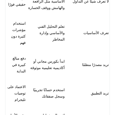
لا تعرف شيئًا عن التداول
الأساسية مثل الرافعة
حقيقي فورًا
والهامش ووقف الخسارة
استخدام
تعلم التحليل الفني
مؤشرات
تعرف الأساسيات
والأساسي وإدارة
كثيرة دون
المخاطر
فهم
دفع مبالغ
ابدأ بكورس مجاني أو
تريد مصدرًا منظمًا
كبيرة في
أكاديمية تعليمية موثوقة
البداية
الاعتماد على
استخدم حسابًا تجريبيًا
تريد التطبيق
توصيات
وسجل صفقاتك
تليجرام