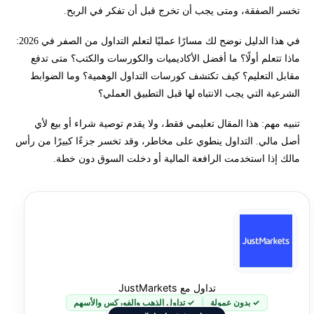
تخسر الصفقة، ومتى يجب أن تخرج قبل أن تفكر في الربح.
أدوات تساعدك بعد تعلم الأساسيات
في هذا الدليل نوضح لك مسارًا عمليًا لتعلم التداول من الصفر في 2026:
ماذا تتعلم أولًا؟ ما أفضل الأكاديميات والكورسات والكتب؟ متى تدفع
أخطاء شائعة يقع فيها من يتعلم التداول لأول مرة
مقابل التعليم؟ كيف تكتشف كورسات التداول الوهمية؟ وما الضوابط
الشرعية التي يجب الانتباه لها قبل التطبيق العملي؟
إخلاء المسؤولية وتنويه المخاطر
تنبيه مهم: هذا المقال تعليمي فقط، ولا يقدم توصية شراء أو بيع لأي
هل تريد التعرف على كتب وكورسات تعلم التداول بشكل صحيح؟
أصل مالي. التداول ينطوي على مخاطر، وقد تخسر جزءًا كبيرًا من رأس
مالك إذا استخدمت الرافعة المالية أو دخلت السوق دون خطة.
تداول مع JustMarkets
✓ بدون عمولة
✓ تداول الذهب والفوركس والأسهم