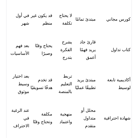
لا يحتاج
قد يكون غير
في أول
كورس مجاني
مبتدئ تمامًا
تكلفة
منظم
شهر
قارئ جاد
يشرح
يحتاج وقتًا
بعد فهم
كتاب تداول
يريد فهمًا
الفكرة
وصبرًا
الأساسيات
أعمق
بتدرج
تربط
بعد اختيار
أكاديمية تابعة
مبتدئ يريد
قد تخدم
التعليم
وسيط
لوسيط
تطبيقًا عمليًا
هدفًا تسويقيًا
بالمنصة
موثوق
محلل أو
عند الرغبة
منهجية
مكلفة
شهادة احترافية
متداول
في
واعتماد
وتحتاج وقتًا
متقدم
الاحتراف