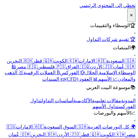
تخطي إلى المحتوى الرئيسي
✕
🏆
الوسطاء والتقييمات
›
🏆 تقييم شركات التداول
🌍
المنصات
›
🇸🇦 السعودية
🇦🇪 الإمارات
🇰🇼 الكويت
🇶🇦 قطر
🇧🇭 البحرين
🇴🇲 عُمان
🇯🇴 الأردن
🇮🇶 العراق
🇵🇸 فلسطين
🇪🇬 مصر
🕌
الوسطاء الإسلامية الحلال
💱 الفوركس
₿ العملات الرقمية
🥇 الذهب
والمعادن
📈 الأسهم
📊 العقود (CFD)
📜 السندات
📚
موسوعة البيت العربي
›
المدونة
مقالات تعليمية
الأكاديمية
أساسيات التداول
تداول
الفوركس
تداول الأسهم
📈
الأسهم والبورصات
›
🌍 كل البورصات العربية
🇸🇦 السوق السعودية
🇦🇪 الإمارات
🇪🇬
مصر
🇰🇼 الكويت
🇶🇦 قطر
🇯🇴 الأردن
🇧🇭 البحرين
🇴🇲 عُمان