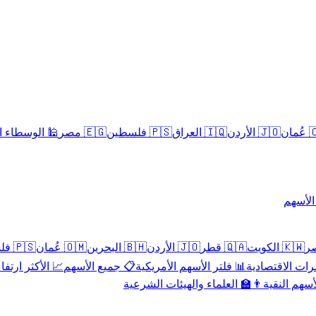
سلامية الحلال
🇪🇬 مصر
🇵🇸 فلسطين
🇮🇶 العراق
🇯🇴 الأردن
🇴
تداول 
🇵🇸 فلسطين
🇴🇲 عُمان
🇧🇭 البحرين
🇯🇴 الأردن
🇶🇦 قطر
🇰🇼 الكويت
 الأكثر ارتفاعاً
📋 جميع الأسهم
📊 فلتر الأسهم الأمريكية
📅 المؤشرات ا
👨‍🏫 العلماء والهيئات الشرعية
✨ الأسهم ال