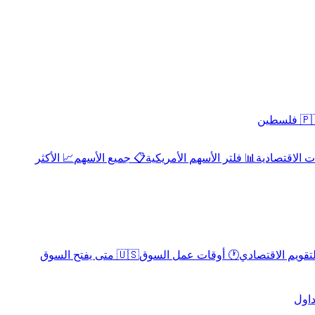
 فلسطين
 الاقتصادية
📊 فلتر الأسهم الأمريكية
📋 جميع الأسهم
📈 الأكثر
لتقويم الاقتصادي
🕐 أوقات عمل السوق
🇺🇸 متى يفتح السوق
داول