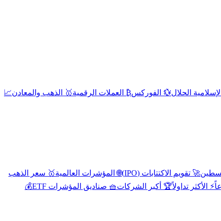
إسلامية الحلال
💱 الفوركس
₿ العملات الرقمية
🥇 الذهب والمعادن
📈
🚀 تقويم الاكتتابات (IPO)
🌐 المؤشرات العالمية
🥇 سعر الذهب
اً
⚡ الأكثر تداولاً
🏆 أكبر الشركات
🧺 صناديق المؤشرات ETF
💰