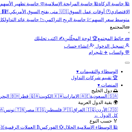
🕌 حاسبة الزكاة
🕌 حاسبة المرابحة الإسلامية
🧼 حاسبة تطهير الأسهم
الاقتصادي
🕐 أوقات عمل السوق
🇺🇸 متى يفتح السوق الأمريكي؟
🧮 
متوسط سعر السهم
💹 حاسبة الربح التراكمي
📉 حاسبة عائد التداول
كل 
🧱
المجتمع
›
🧱 حائط المجتمع
🏆 لوحة المحلّلين
✍️ اكتب تحليلك
تسجيل الدخول
إنشاء حساب
💬 واتساب
✈️ تليجرام
الوسطاء والتقييمات
▾
🏆 تقييم شركات التداول
المنصات
▾
🌅 دول الخليج
🇸🇦 السعودية
🇦🇪 الإمارات
🇰🇼 الكويت
🇶🇦 قطر
🇧🇭 البحرين
🌍 بقية الدول العربية
🇯🇴 الأردن
🇮🇶 العراق
🇵🇸 فلسطين
🇪🇬 مصر
🇹🇳 تونس
🇲🇦 
كل الدول ←
🏅 حسب النوع
🕌 الوسطاء الإسلامية الحلال
💱 الفوركس
₿ العملات الرقمية
🥇 