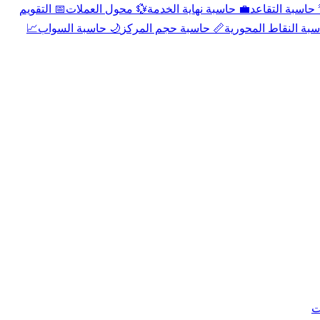
📅 التقويم
💱 محول العملات
💼 حاسبة نهاية الخدمة
🌴 حاسبة التقا
📈
🌙 حاسبة السواب
📏 حاسبة حجم المركز
📐 حاسبة النقاط الم
