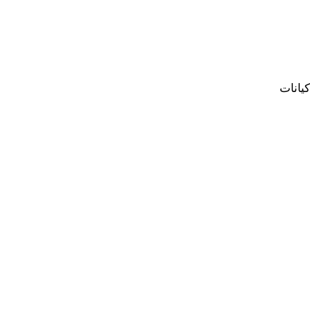
ام 2021، وتتبعها عدة كيانات