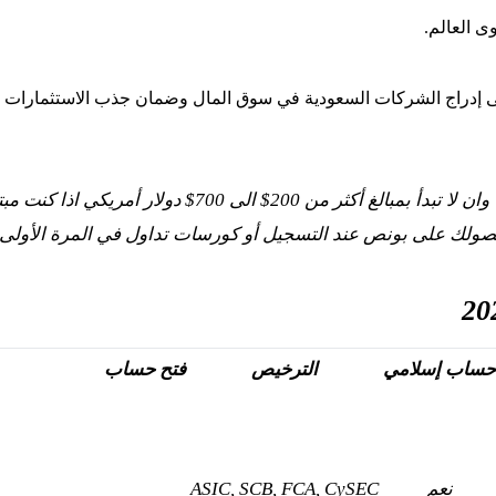
ى العالم.
لى إدراج الشركات السعودية في سوق المال وضمان جذب الاستثمارات إل
ملاحظة ننصح ان لا تقوم بايداع اي اموال انت بحاجة لها وان لا تبدأ بمبالغ أكثر من 200$ الى 700$ دولار أمريكي 
صولك على بونص عند التسجيل أو كورسات تداول في المرة الأولى.
حساب إسلامي
الترخيص
فتح حساب
نعم
ASIC, SCB, FCA, CySEC
فتح حساب