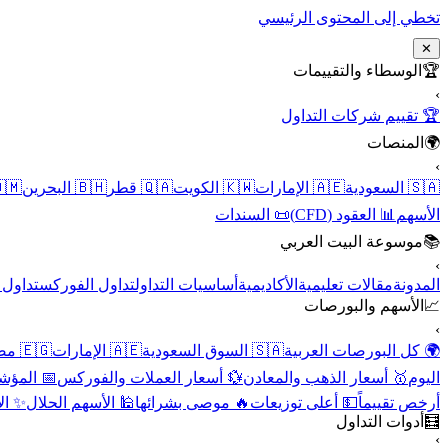
تخطي إلى المحتوى الرئيسي
✕
الوسطاء والتقييمات
🏆
›
🏆 تقييم شركات التداول
المنصات
🌍
›
 عُمان
🇧🇭 البحرين
🇶🇦 قطر
🇰🇼 الكويت
🇦🇪 الإمارات
🇸🇦 السعودية
📜 السندات
📊 العقود (CFD)
الأسهم
موسوعة البيت العربي
📚
›
الأسهم
تداول الفوركس
أساسيات التداول
الأكاديمية
مقالات تعليمية
المدونة
الأسهم والبورصات
📈
›
🇪🇬 مصر
🇦🇪 الإمارات
🇸🇦 السوق السعودية
🌍 كل البورصات العربية
لاقتصادية
💱 أسعار العملات والفوركس
🥇 أسعار الذهب والمعادن
اليوم
نقية
🕌 الأسهم الحلال
🔥 موصى بشرائها
💵 أعلى توزيعات
أرخص تقييماً
أدوات التداول
🧮
›