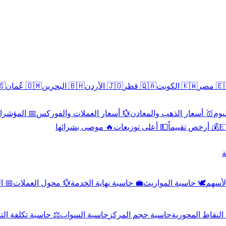
سطين
🇴🇲 عُمان
🇧🇭 البحرين
🇯🇴 الأردن
🇶🇦 قطر
🇰🇼 الكويت
🇪🇬 
 الاقتصادية
💱 أسعار العملات والفوركس
🥇 أسعار الذهب والمعادن
🥇 
🔥 موصى بشرائها
💵 أعلى توزيعات
💰 أرخص تقييماً

صادي
💱 محول العملات
💼 حاسبة نهاية الخدمة
🕊️ حاسبة المواريث
🧼 حا
اسبة تكلفة التداول
حاسبة السواب
حاسبة حجم المركز
حاسبة النقاط ال