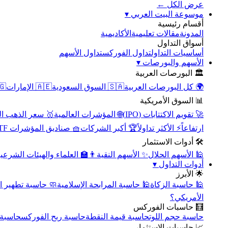
عرض الكل ←
▾
موسوعة البيت العربي
أقسام رئيسية
الأكاديمية
مقالات تعليمية
المدونة
أسواق التداول
تداول الأسهم
تداول الفوركس
أساسيات التداول
▾
الأسهم والبورصات
🏛️ البورصات العربية
مصر
🇦🇪 الإمارات
🇸🇦 السوق السعودية
🌍 كل البورصات العربية
📊 السوق الأمريكية
سعر الذهب اليوم
🌐 المؤشرات العالمية
🚀 تقويم الاكتتابات (IPO)
🧺 صناديق المؤشرات ETF
🏆 أكبر الشركات
⚡ الأكثر تداولاً
ارتفاعاً
🛠️ أدوات الاستثمار
‍🏫 العلماء والهيئات الشرعية
✨ الأسهم النقية
🕌 الأسهم الحلال
▾
أدوات التداول
🌟 الأبرز
سبة تطهير الأسهم
🕌 حاسبة المرابحة الإسلامية
🕌 حاسبة الزكاة
الأمريكي؟
🧮 حاسبات الفوركس
محورية
حاسبة ربح الفوركس
حاسبة قيمة النقطة
حاسبة حجم اللوت
📈 حاسبات الاستثمار