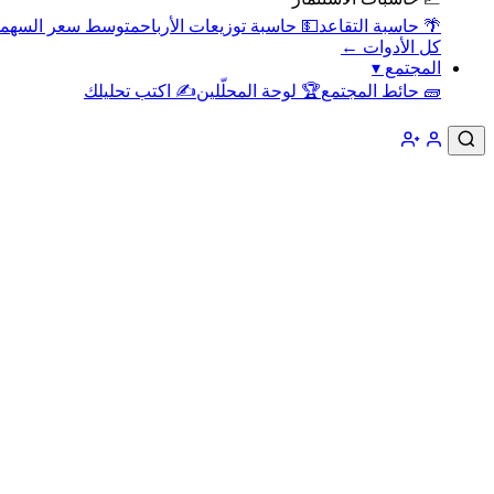
🌴 حاسبة التقاعد
💵 حاسبة توزيعات الأرباح
متوسط سعر السهم
كل الأدوات ←
المجتمع
▾
🧱 حائط المجتمع
🏆 لوحة المحلّلين
✍️ اكتب تحليلك