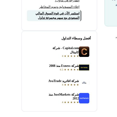
المدرجة في تداول؟
ة
إخلاء المسؤولية وتنويه المخاطر
استثمر الآن في قوة السوق المالي
السعودي مع سهم مجموعة تداول
أفضل وسطاء التداول
Capital.com - شركة
فتح حساب
كابيتال
4
★
★
★
★
★
شركة Exness منذ 2008
فتح حساب
4.5
★
★
★
★
★
شركة افاتريد AvaTrade
فتح حساب
4
★
★
★
★
★
شركة JustMarkets منذ
فتح حساب
2012
4
★
★
★
★
★