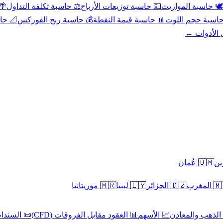
عد
⚖️ حاسبة تكلفة التداول
💵 حاسبة توزيعات الأرباح
🕊️ حاسبة المواريث
حورية
💰 حاسبة ربح الفوركس
📊 حاسبة قيمة النقطة
🧮 حاسبة حجم ال
كل الأدوا
🇴🇲 عُمان
🇲🇷 موريتانيا
🇱🇾 ليبيا
🇩🇿 الجزائر
🇲🇦 ا
 السندات
📊 العقود مقابل الفروقات (CFD)
📈 الأسهم
🥇 الذهب والمع