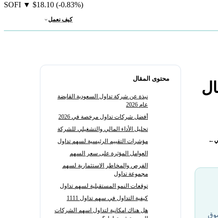
SOFI
▼
$18.10
(-0.83%)
كيف نعمل
محتوى المقال
ال
نبذة عن شركة تداول السعودية القابضة
عام 2026
أفضل شركات تداول مرخصة في 2026
تحليل الأداء المالي والتشغيلي للشركة
ي
←
مؤشرات التقييم الرئيسية لسهم تداول
العوامل المؤثرة على سعر السهم
الفرص والمخاطر الاستثمارية لسهم
مجموعة تداول
توقعات النمو المستقبلية لسهم تداول
كيفية التداول في سهم تداول 1111
هل هناك امكانية لتداول اسهم الشركات
سوق