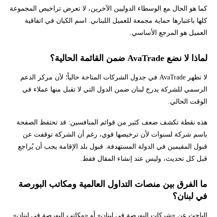
كما هو الحال مع الوسطاء الدوليين الآخرين، لا تعرض تراخيص المجموعة
كلها باعتبارها حماية مجمعة للعميل اللبناني. اسم الكيان في اتفاقية
العميل هو المرجع الأساسي.
لماذا لا نضع AvaTrade ضمن القائمة الحالية؟
لا تظهر AvaTrade في جدول الشركات المتاحة حالياً؛ لأن مركز الدعم
الرسمي للشركة يدرج لبنان ضمن الدول التي لا تقبل منها عملاء في
الوقت الحالي.
هذه نقطة تكشف ضعف كثير من قوائم المنافسين: قد تحتفظ الصفحة
باسم شركة لسنوات لأن ترخيصها قوي، رغم أن الشركة توقفت عن
قبول المقيمين في الدولة المستهدفة. قبول بلد الإقامة يجب أن يُراجع
قبل كل تحديث، وليس عند إنشاء المقال فقط.
ما الفرق بين منصات التداول العالمية ومكاتب البورصة
في لبنان؟
الباحث عن «شركات البورصة في لبنان» أو «مكاتب البورصة في لبنان»