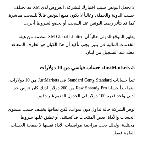
لا تجعل البونص سبب اختيارك للشركة. العروض لدى XM قد تختلف
حسب الدولة والحملة، وغالباً لا يكون مبلغ البونص قابلاً للسحب مباشرة.
كما قد يتأثر رصيد البونص عند السحب أو يخضع لشروط أخرى.
يظهر الموقع الدولي حالياً أن XM Global Limited منظمة من هيئة
الخدمات المالية في بليز. يجب تأكيد أن هذا الكيان هو الطرف المتعاقد
معك عند التسجيل من لبنان.
5. JustMarkets: حساب قياسي من 10 دولارات
تبدأ حسابات Standard وStandard Cent في JustMarkets من 10 دولارات،
بينما يبدأ حسابا Pro وRaw Spread من 200 دولار. لذلك كان عرض حد
أدنى واحد قدره 100 دولار في الجدول القديم غير دقيق.
توفر الشركة حالة تداول دون سواب، لكن نطاقها يختلف حسب مستوى
الحساب والأداة. بعض المنتجات قد تُستثنى أو تطبق عليها شروط
مختلفة، ولذلك يجب مراجعة مواصفات الأداة نفسها لا صفحة الحساب
العامة فقط.