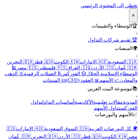
تخطي إلى المحتوى الرئيسي
✕
🏆
الوسطاء والتقييمات
›
🏆 تقييم شركات التداول
🌍
المنصات
›
🇸🇦 السعودية
🇦🇪 الإمارات
🇰🇼 الكويت
🇶🇦 قطر
🇧🇭 البحرين
🇴🇲 عُمان
🇯🇴 الأردن
🇮🇶 العراق
🇵🇸 فلسطين
🇪🇬 مصر
🕌
الوسطاء الإسلامية الحلال
💱 الفوركس
₿ العملات الرقمية
🥇 الذهب
والمعادن
📈 الأسهم
📊 العقود (CFD)
📜 السندات
📚
موسوعة البيت العربي
›
المدونة
مقالات تعليمية
الأكاديمية
أساسيات التداول
تداول
الفوركس
تداول الأسهم
📈
الأسهم والبورصات
›
🌍 كل البورصات العربية
🇸🇦 السوق السعودية
🇦🇪 الإمارات
🇪🇬
مصر
🇰🇼 الكويت
🇶🇦 قطر
🇯🇴 الأردن
🇧🇭 البحرين
🇴🇲 عُمان