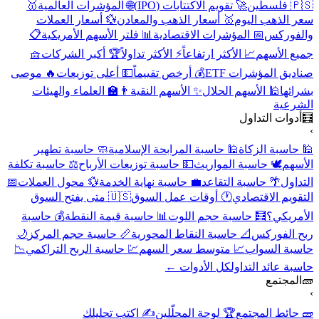
🇵🇸 فلسطين
🚀 تقويم الاكتتابات (IPO)
🌐 المؤشرات العالمية
🥇
سعر الذهب اليوم
🥇 أسعار الذهب والمعادن
💱 أسعار العملات
والفوركس
📅 المؤشرات الاقتصادية
📊 فلتر الأسهم الأمريكية
📋
جميع الأسهم
📈 الأكثر ارتفاعاً
⚡ الأكثر تداولاً
🏆 أكبر الشركات
🧺
صناديق المؤشرات ETF
💰 أرخص تقييماً
💵 أعلى توزيعات
🔥 موصى
بشرائها
🕌 الأسهم الحلال
✨ الأسهم النقية
👨‍🏫 العلماء والهيئات
الشرعية
🧮
أدوات التداول
›
🕌 حاسبة الزكاة
🕌 حاسبة المرابحة الإسلامية
🧼 حاسبة تطهير
الأسهم
🕊️ حاسبة المواريث
💵 حاسبة توزيعات الأرباح
⚖️ حاسبة تكلفة
التداول
🌴 حاسبة التقاعد
💼 حاسبة نهاية الخدمة
💱 محول العملات
📅
التقويم الاقتصادي
🕐 أوقات عمل السوق
🇺🇸 متى يفتح السوق
الأمريكي؟
🧮 حاسبة حجم اللوت
📊 حاسبة قيمة النقطة
💰 حاسبة
ربح الفوركس
📐 حاسبة النقاط المحورية
📏 حاسبة حجم المركز
🌙
حاسبة السواب
📈 متوسط سعر السهم
💹 حاسبة الربح التراكمي
📉
حاسبة عائد التداول
كل الأدوات ←
🧱
المجتمع
›
🧱 حائط المجتمع
🏆 لوحة المحلّلين
✍️ اكتب تحليلك