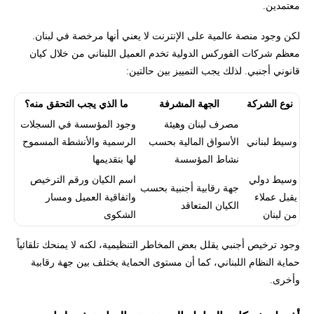
معتمدين.
لكن وجود منصة عالمية على الإنترنت لا يعني أنها مرخصة في لبنان.
معظم شركات الفوركس الدولية تخدم العميل اللبناني من خلال كيان
قانوني أجنبي. لذلك يجب التمييز بين حالتين:
نوع الشركة
الجهة المشرفة
ما الذي يجب التحقق منه؟
مصرف لبنان وهيئة
وجود المؤسسة في السجلات
وسيط لبناني
الأسواق المالية بحسب
الرسمية والأنشطة المسموح
نشاط المؤسسة
لها بتقديمها
وسيط دولي
اسم الكيان ورقم الترخيص
جهة رقابية أجنبية بحسب
يقبل عملاء
واتفاقية العميل ومسار
الكيان المتعاقد
من لبنان
الشكوى
وجود ترخيص أجنبي يقلل بعض المخاطر التنظيمية، لكنه لا يمنحك تلقائياً
حماية النظام اللبناني، كما أن مستوى الحماية يختلف بين جهة رقابية
وأخرى.