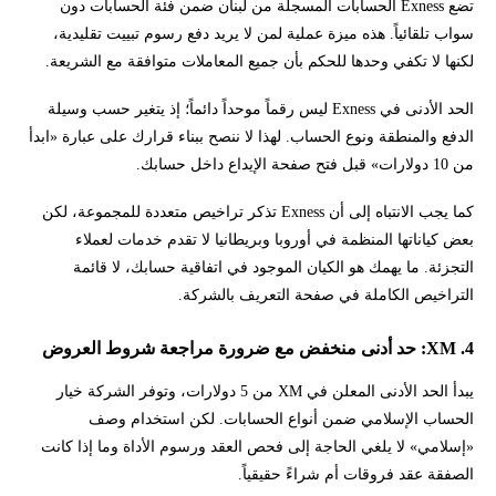
تضع Exness الحسابات المسجلة من لبنان ضمن فئة الحسابات دون
سواب تلقائياً. هذه ميزة عملية لمن لا يريد دفع رسوم تبييت تقليدية،
لكنها لا تكفي وحدها للحكم بأن جميع المعاملات متوافقة مع الشريعة.
الحد الأدنى في Exness ليس رقماً موحداً دائماً؛ إذ يتغير حسب وسيلة
الدفع والمنطقة ونوع الحساب. لهذا لا ننصح ببناء قرارك على عبارة «ابدأ
من 10 دولارات» قبل فتح صفحة الإيداع داخل حسابك.
كما يجب الانتباه إلى أن Exness تذكر تراخيص متعددة للمجموعة، لكن
بعض كياناتها المنظمة في أوروبا وبريطانيا لا تقدم خدمات لعملاء
التجزئة. ما يهمك هو الكيان الموجود في اتفاقية حسابك، لا قائمة
التراخيص الكاملة في صفحة التعريف بالشركة.
4. XM: حد أدنى منخفض مع ضرورة مراجعة شروط العروض
يبدأ الحد الأدنى المعلن في XM من 5 دولارات، وتوفر الشركة خيار
الحساب الإسلامي ضمن أنواع الحسابات. لكن استخدام وصف
«إسلامي» لا يلغي الحاجة إلى فحص العقد ورسوم الأداة وما إذا كانت
الصفقة عقد فروقات أم شراءً حقيقياً.