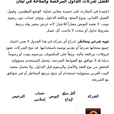
أفضل شركات التداول المرخصة والمتاحة في لبنان
اعتمدنا في المقارنة على خمسة معايير عملية: الوضع التنظيمي، وقبول
العميل اللبناني، ونوع المنتج، وتكلفة الدخول، وتوفر حساب دون رسوم
تبييت. لا نعتمد البونص معياراً للاختيار؛ لأنه عرض متغير وقد يرتبط
بشروط تداول أو سحب لا تناسب كل عميل.
تنويه شرعي ومخاطر:
إدراج أي شركة في هذا الجدول لا يعني اعتماد
جميع منتجاتها شرعياً أو تقديم توصية باستخدامها. قد تتيح الشركات عقود
فروقات، ورافعة مالية، وبيعاً على المكشوف، ورسوم تبييت أو رسوماً
بديلة قد لا تتوافق مع الضوابط الشرعية. يتحمل المستخدم مسؤولية
التحقق من نوع العقد والأصل والرسوم قبل التداول، ولا تتحمل منصة
البيت العربي مسؤولية استخدام أي منتج مرتفع المخاطر أو غير متوافق
مع الشريعة.
أقل مبلغ
حساب
الشركة
البونص
الترخيص
لإيداع
إسلامي