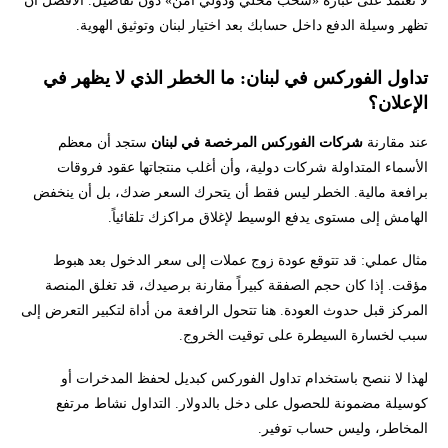
تظهر وسيلة الدفع داخل حسابك بعد اختيار لبنان وتوثيق الهوية.
تداول الفوركس في لبنان: ما الخطر الذي لا يظهر في
الإعلان؟
عند مقارنة
شركات الفوركس المرخصة في لبنان
ستجد أن معظم
الأسماء المتداولة شركات دولية، وأن أغلب منتجاتها عقود فروقات
برافعة مالية. الخطر ليس فقط أن يتحرك السعر ضدك، بل أن ينخفض
الهامش إلى مستوى يدفع الوسيط لإغلاق مراكزك تلقائياً.
مثال عملي: قد تتوقع عودة زوج عملات إلى سعر الدخول بعد هبوط
مؤقت. إذا كان حجم الصفقة كبيراً مقارنة برصيدك، قد تغلق المنصة
المركز قبل حدوث العودة. هنا تتحول الرافعة من أداة لتكبير التعرض إلى
سبب لخسارة السيطرة على توقيت الخروج.
لهذا لا ننصح باستخدام تداول الفوركس كبديل لحفظ المدخرات أو
كوسيلة مضمونة للحصول على دخل بالدولار. التداول نشاط مرتفع
المخاطر، وليس حساب توفير.