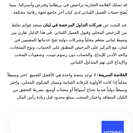
قد تمتلك العلامة التجارية تراخيص في بريطانيا وقبرص وأستراليا، بينما
أفضل شركات التداول المرخصة والمتاحة في لبنان
يُفتح حساب العميل اللبناني لدى كيان آخر خاضع لجهة رقابية مختلفة.
لماذا لا نضع AvaTrade ضمن القائمة الحالية؟
عند البحث عن
شركات التداول المرخصة في لبنان
ستجد قوائم تخلط
بين الترخيص المحلي وقبول العميل اللبناني. في هذا الدليل نقارن بين
ما الفرق بين منصات التداول العالمية ومكاتب البورصة في لبنان؟
وسيط لبناني منظم محلياً وشركات دولية تتيح خدماتها للمقيمين في
لبنان، مع التركيز على الترخيص المطبق على الحساب، ونوع المنتجات،
كيف تختار أفضل منصة تداول في لبنان؟
والحد الأدنى للإيداع، والحساب دون رسوم تبييت، وصعوبات السحب
والإيداع التي تهم المتداول اللبناني.
الإيداع والسحب من منصات التداول في لبنان
الخلاصة السريعة:
لا توجد منصة واحدة هي الأفضل للجميع. اختر وسيطاً
محلياً إذا كانت الأولوية للرقابة اللبنانية ومسار الشكوى المحلي، واختر
تداول الفوركس في لبنان: ما الخطر الذي لا يظهر في الإعلان؟
وسيطاً دولياً عندما تحتاج أسواقاً أو منصات أوسع، بشرط التحقق من
الكيان المتعاقد واختبار السحب بمبلغ محدود قبل زيادة رأس المال.
شركات تداول العملات المشفرة في لبنان
هل الحساب الإسلامي يجعل التداول حلالاً؟
كيف تعرف شركات التداول النصابة؟