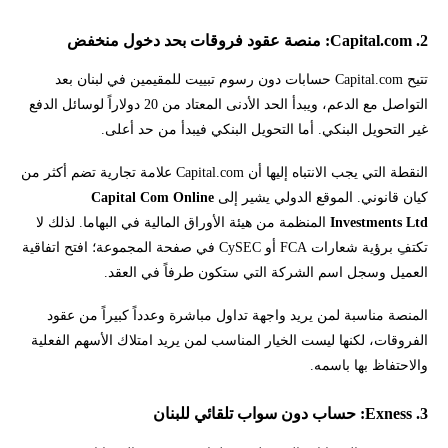
2. Capital.com: منصة عقود فروقات بحد دخول منخفض
تتيح Capital.com حسابات دون رسوم تبييت للمقيمين في لبنان بعد
التواصل مع الدعم، ويبدأ الحد الأدنى المعتاد من 20 دولاراً لوسائل الدفع
غير التحويل البنكي. أما التحويل البنكي فيبدأ من حد أعلى.
النقطة التي يجب الانتباه إليها أن Capital.com علامة تجارية تضم أكثر من
كيان قانوني. الموقع الدولي يشير إلى
Capital Com Online
Investments Ltd
المنظمة من هيئة الأوراق المالية في البهاما. لذلك لا
تكتفِ برؤية شعارات FCA أو CySEC في صفحة المجموعة؛ افتح اتفاقية
العميل وسجل اسم الشركة التي ستكون طرفاً في العقد.
المنصة مناسبة لمن يريد واجهة تداول مباشرة وعدداً كبيراً من عقود
الفروقات، لكنها ليست الخيار المناسب لمن يريد امتلاك الأسهم الفعلية
والاحتفاظ بها باسمه.
3. Exness: حساب دون سواب تلقائي للبنان