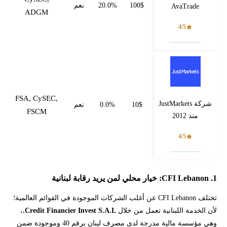
100$
20.0%
نعم
AvaTrade
ADGM
4/5
فتح حساب
FSA, CySEC,
شركة JustMarkets
10$
0.0%
نعم
FSCM
منذ 2012
4/5
فتح حساب
1. CFI Lebanon: خيار محلي لمن يريد رقابة لبنانية
تختلف CFI Lebanon عن أغلب الشركات الموجودة في القوائم العالمية؛
لأن الخدمة اللبنانية تعمل من خلال
Credit Financier Invest S.A.L.
،
وهي مؤسسة مالية مدرجة لدى مصرف لبنان برقم 40 وموجودة ضمن