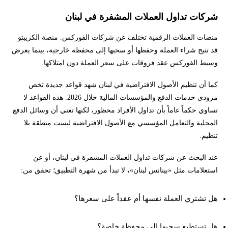
شركات تداول العملات المشفرة في لبنان
منصات العملات الرقمية تختلف عن شركات الفوركس. منصة الكريبتو
قد تتيح شراء العملة وحفظها أو سحبها إلى محفظة خارجية، بينما يعرض
وسيط الفوركس عقد فروقات على سعر العملة دون امتلاكها.
كما أن تنظيم الأصول الافتراضية في لبنان شهد قواعد جديدة تخص
مزودي خدمات الدفع والمؤسسات المالية خلال 2026. هذه القواعد لا
تساوي حكماً عاماً بأن تداول الأفراد محظور، لكنها تعني أن وسائل الدفع
المحلية والتعامل المؤسسي مع الأصول الافتراضية ليست منطقة بلا
تنظيم.
عند البحث عن شركات تداول العملات المشفرة في لبنان، أو عن
استعلامات مثل «بينانس لبنان»، لا تبدأ من شهرة التطبيق؛ تحقق من:
هل تشتري العملة نفسها أم عقداً على سعرها؟
هل تستطيع سحبها إلى محفظة خاصة؟