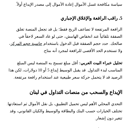
سياسة مكافحة غسل الأموال إعادة الأموال إلى مصدر الإيداع أولاً.
5. راقب الرافعة والإغلاق الإجباري
الرافعة المرتفعة لا تضاعف الربح فقط؛ بل قد تجعل المنصة تغلق
الصفقة تلقائياً عند انخفاض الهامش، حتى لو عاد السعر لاحقاً في
صالحك. حدد حجم الصفقة قبل الدخول باستخدام
حاسبة حجم المركز
،
ولا تستخدم الحد الأقصى للرافعة لمجرد أنه متاح.
تحليل خبراء البيت العربي:
أقل مبلغ تسمح به المنصة ليس المبلغ
المناسب لبدء التداول. قد يقبل الوسيط إيداع 5 أو 10 دولارات، لكن هذا
الرصيد قد لا يتحمل حركة سعر طبيعية عند استخدام رافعة مرتفعة.
الإيداع والسحب من منصات التداول في لبنان
التحدي المحلي الأهم ليس تحميل التطبيق، بل نقل الأموال ثم استعادتها.
تختلف الخيارات حسب البنك والبطاقة والوسيط والكيان القانوني، وقد
تتغير دون إشعار.