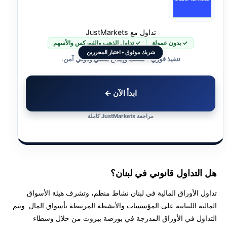
كيف تقدم شكوى ضد شركة تداول؟
تداول مع JustMarkets
✓ بدون عمولة
✓ تداول الذهب والفوركس والأسهم
خطوات فتح حساب تداول من لبنان
شريك موثوق • اختيار المحررين
تنفيذ فوري • سحب وإيداع محلي ودولي آمن.
ما أفضل منصة تداول في لبنان؟
ابدأ الآن ←
هل تريد استشارة بخصوص وسطاء تداول في لبنان ؟
مراجعة JustMarkets كاملة
هل التداول قانوني في لبنان؟
تداول الأوراق المالية في لبنان نشاط منظم، وتشرف هيئة الأسواق
المالية اللبنانية على المؤسسات والأنشطة المرتبطة بأسواق المال. ويتم
التداول في الأوراق المدرجة في بورصة بيروت من خلال وسطاء