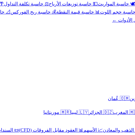
عد
⚖️ حاسبة تكلفة التداول
💵 حاسبة توزيعات الأرباح
🕊️ حاسبة المواريث
حورية
💰 حاسبة ربح الفوركس
📊 حاسبة قيمة النقطة
🧮 حاسبة حجم ال
كل الأدوا
🇴🇲 عُمان
🇲🇷 موريتانيا
🇱🇾 ليبيا
🇩🇿 الجزائر
🇲🇦 ا
 السندات
📊 العقود مقابل الفروقات (CFD)
📈 الأسهم
🥇 الذهب والمع