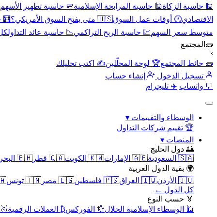
🕌 حاسبة الزكاة
🕌 حاسبة المرابحة الإسلامية
🧼 حاسبة تطهير الأسهم
الاقتصادي
🕐 أوقات عمل السوق
🇺🇸 متى يفتح السوق الأمريكي؟
🧮 
متوسط سعر السهم
💹 حاسبة الربح التراكمي
📉 حاسبة عائد التداول
كل 
🧱
المجتمع
›
🧱 حائط المجتمع
🏆 لوحة المحلّلين
✍️ اكتب تحليلك
تسجيل الدخول
إنشاء حساب
💬 واتساب
✈️ تليجرام
الوسطاء والتقييمات
▾
🏆 تقييم شركات التداول
المنصات
▾
🌅 دول الخليج
🇸🇦 السعودية
🇦🇪 الإمارات
🇰🇼 الكويت
🇶🇦 قطر
🇧🇭 البحرين
🌍 بقية الدول العربية
🇯🇴 الأردن
🇮🇶 العراق
🇵🇸 فلسطين
🇪🇬 مصر
🇹🇳 تونس
🇲🇦 
كل الدول ←
🏅 حسب النوع
🕌 الوسطاء الإسلامية الحلال
💱 الفوركس
₿ العملات الرقمية
🥇 