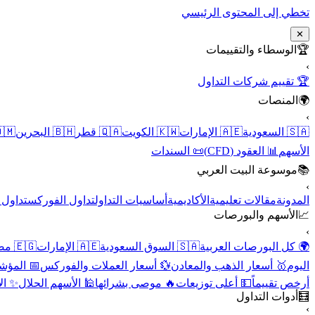
تخطي إلى المحتوى الرئيسي
✕
الوسطاء والتقييمات
🏆
›
🏆 تقييم شركات التداول
المنصات
🌍
›
 عُمان
🇧🇭 البحرين
🇶🇦 قطر
🇰🇼 الكويت
🇦🇪 الإمارات
🇸🇦 السعودية
📜 السندات
📊 العقود (CFD)
الأسهم
موسوعة البيت العربي
📚
›
الأسهم
تداول الفوركس
أساسيات التداول
الأكاديمية
مقالات تعليمية
المدونة
الأسهم والبورصات
📈
›
🇪🇬 مصر
🇦🇪 الإمارات
🇸🇦 السوق السعودية
🌍 كل البورصات العربية
لاقتصادية
💱 أسعار العملات والفوركس
🥇 أسعار الذهب والمعادن
اليوم
نقية
🕌 الأسهم الحلال
🔥 موصى بشرائها
💵 أعلى توزيعات
أرخص تقييماً
أدوات التداول
🧮
›