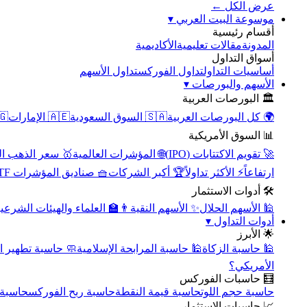
عرض الكل ←
▾
موسوعة البيت العربي
أقسام رئيسية
الأكاديمية
مقالات تعليمية
المدونة
أسواق التداول
تداول الأسهم
تداول الفوركس
أساسيات التداول
▾
الأسهم والبورصات
🏛️ البورصات العربية
مصر
🇦🇪 الإمارات
🇸🇦 السوق السعودية
🌍 كل البورصات العربية
📊 السوق الأمريكية
سعر الذهب اليوم
🌐 المؤشرات العالمية
🚀 تقويم الاكتتابات (IPO)
🧺 صناديق المؤشرات ETF
🏆 أكبر الشركات
⚡ الأكثر تداولاً
ارتفاعاً
🛠️ أدوات الاستثمار
‍🏫 العلماء والهيئات الشرعية
✨ الأسهم النقية
🕌 الأسهم الحلال
▾
أدوات التداول
🌟 الأبرز
سبة تطهير الأسهم
🕌 حاسبة المرابحة الإسلامية
🕌 حاسبة الزكاة
الأمريكي؟
🧮 حاسبات الفوركس
محورية
حاسبة ربح الفوركس
حاسبة قيمة النقطة
حاسبة حجم اللوت
📈 حاسبات الاستثمار