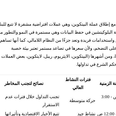
في عام 2009 تزامنًا مع إطلاق عملة البيتكوين، وهي عملات افتراضية مشفرة لا تتبع للب
ية البلوكيتشين في حفظ البيانات وهي مستمرة في النمو والتطور من
استخدامات فريدة وتعد جزءًا من النظام اللامالي، كما أنها تساهم
لى التضخم، ولأن سعرها في تصاعد مستمر تعتبر بيئة خصبة
من أشهرها (البيتكوين، الايثريوم، ريبل، لايتكوين، بعض العملات
م الشرع في تداولها.
فترات النشاط
 الزمنية
نصائح لتجنب المخاطر
العالي
12:00 ص - 3:00
تجنب التداول خلال فترات عدم
حركة متوسطة
الاستقرار
نشاط جيد
تتبع الأخبار الاقتصادية وتأثيراتها