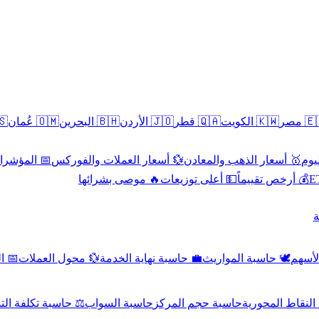
سطين
🇴🇲 عُمان
🇧🇭 البحرين
🇯🇴 الأردن
🇶🇦 قطر
🇰🇼 الكويت
🇪🇬 
 الاقتصادية
💱 أسعار العملات والفوركس
🥇 أسعار الذهب والمعادن
🥇 
🔥 موصى بشرائها
💵 أعلى توزيعات
💰 أرخص تقييماً

صادي
💱 محول العملات
💼 حاسبة نهاية الخدمة
🕊️ حاسبة المواريث
🧼 حا
اسبة تكلفة التداول
حاسبة السواب
حاسبة حجم المركز
حاسبة النقاط ال