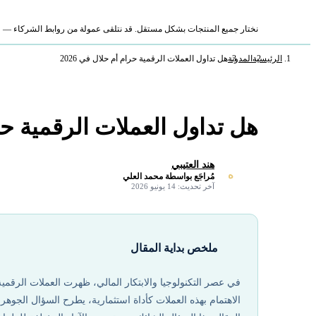
نختار جميع المنتجات بشكل مستقل. قد نتلقى عمولة من روابط الشركاء — لا ي
الرئيسية
المدونة
هل تداول العملات الرقمية حرام أم حلال في 2026
هل تداول العملات الرقمية حرام
هند العتيبي
ه
مُراجَع بواسطة محمد العلي
✓
آخر تحديث: 14 يونيو 2026
ملخص بداية المقال
في عصر التكنولوجيا والابتكار المالي، ظهرت العملات الرقمية 
الاهتمام بهذه العملات كأداة استثمارية، يطرح السؤال الجوهري