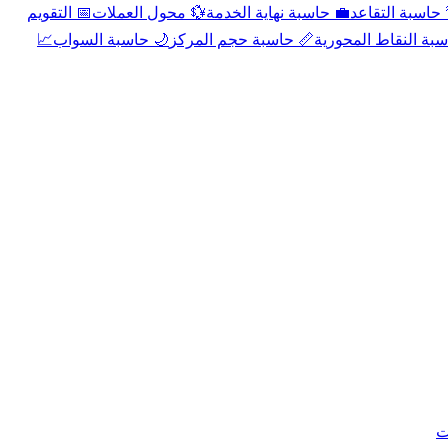
📅 التقويم
💱 محول العملات
💼 حاسبة نهاية الخدمة
🌴 حاسبة التقا
📈
🌙 حاسبة السواب
📏 حاسبة حجم المركز
📐 حاسبة النقاط الم
