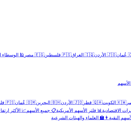
سلامية الحلال
🇪🇬 مصر
🇵🇸 فلسطين
🇮🇶 العراق
🇯🇴 الأردن
🇴
تداول 
🇵🇸 فلسطين
🇴🇲 عُمان
🇧🇭 البحرين
🇯🇴 الأردن
🇶🇦 قطر
🇰🇼 الكويت
 الأكثر ارتفاعاً
📋 جميع الأسهم
📊 فلتر الأسهم الأمريكية
📅 المؤشرات ا
👨‍🏫 العلماء والهيئات الشرعية
✨ الأسهم ال