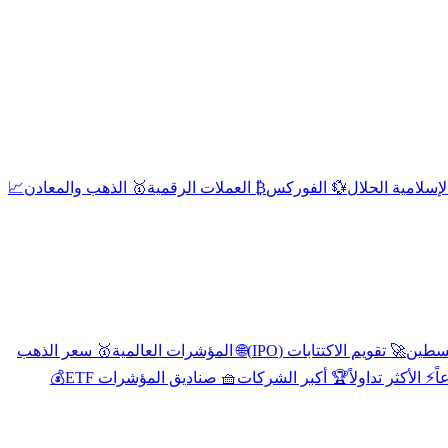
إسلامية الحلال
💱 الفوركس
₿ العملات الرقمية
🥇 الذهب والمعادن
📈
🚀 تقويم الاكتتابات (IPO)
🌐 المؤشرات العالمية
🥇 سعر الذهب
اً
⚡ الأكثر تداولاً
🏆 أكبر الشركات
🧺 صناديق المؤشرات ETF
💰