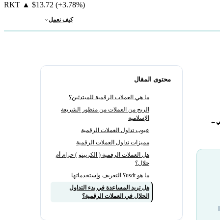
RKT
▲
$13.72
(+3.78%)
كيف نعمل
محتوى المقال
ما هي العملات الرقمية للمبتدئين؟
الربح من العملات من منظور الشريعة
الإسلامية
ي
←
عيوب تداول العملات الرقمية
مميزات تداول العملات الرقمية
هل العملات الرقمية ( الكريبتو ) حرام أم
حلال؟
ما هو usdt؟ التعريف وإستخدماتها
هل تريد المساعدة في بدء التداول
الحلال في العملات الرقمية؟