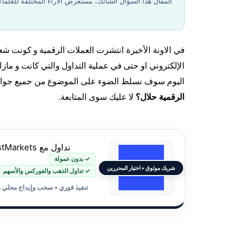
المقال هذا السؤال الشائك، مستعرض الآراء المختلفة للعلماء
في الاونة الأخيرة انتشرت العملات الرقمية و كونت شعب
الإلكتروني او حتى في عملية التداول والتي كانت و مازال
اليوم سوف نسلط الضوء على الموضوع من جميع جوانبه،
الرقمية حلال؟
لا عليك سوى المتابعة.
تداول مع JustMarkets
✓ بدون عمولة
شريك موثوق • اختيار المحررين
✓ تداول الذهب والفوركس والأسهم
تنفيذ فوري • سحب وإيداع محلي 