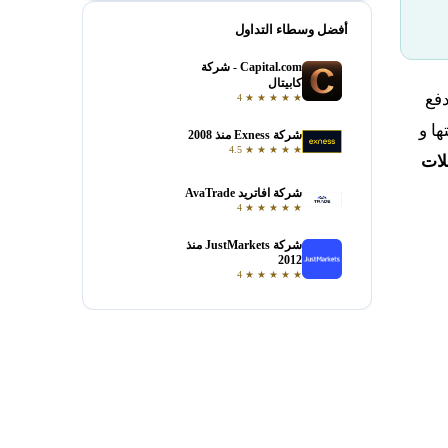
أفضل وسطاء التداول
Capital.com - شركة
فتح حساب
كابيتال
دفع
4
★
★
★
★
★
ها و
شركة Exness منذ 2008
فتح حساب
4.5
★
★
★
★
★
لات
شركة افاتريد AvaTrade
فتح حساب
4
★
★
★
★
★
شركة JustMarkets منذ
فتح حساب
2012
4
★
★
★
★
★