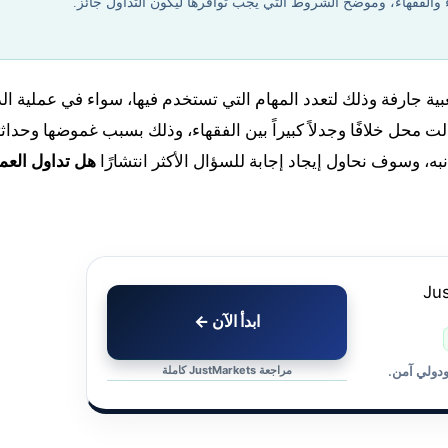
 والفقهاء، وموضح الشروط التي يجب توافرها ليكون التداول جائز.
ية جارفة وذلك لتعدد المهام التي تستخدم فيها، سواء في عملية ال
ت محل خلافًا وجدلاً كبيراً بين الفقهاء، وذلك بسبب غموضها وحداثت
 وسوف نحاول إيجاد إجابة للسؤال الأكثر انتشارًا
هل تداول العم
ابدأ الآن ←
مراجعة JustMarkets كاملة
ودولي آمن.