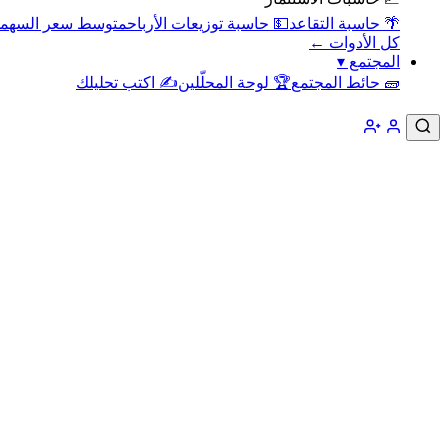
🌴 حاسبة التقاعد
💵 حاسبة توزيعات الأرباح
متوسط سعر السهم
كل الأدوات ←
المجتمع
▾
🧱 حائط المجتمع
🏆 لوحة المحلّلين
✍️ اكتب تحليلك