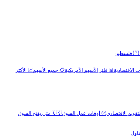
 فلسطين
 الاقتصادية
📊 فلتر الأسهم الأمريكية
📋 جميع الأسهم
📈 الأكثر
لتقويم الاقتصادي
🕐 أوقات عمل السوق
🇺🇸 متى يفتح السوق
داول