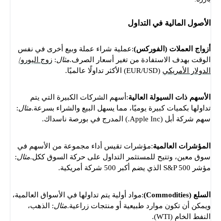
الأصول المالية في التداول
أزواج العملات (الفوركس)
:عملية شراء عملة وبيع أخرى في نفس
الوقت بهدف الاستفادة من تغير أسعار الصرف.
مثال
:
زوج اليورو/
الدولار الأمريكي
(EUR/USD) الأكثر تداولًا عالميًا.
الأسهم ذات السيولة العالية
:أسهم الشركات الكبيرة التي يتم
تداولها بكميات كبيرة يوميًا، مما يسهل البيع والشراء بسرعة.
مثال
:
سهم شركة أبل (Apple Inc.) المدرج في بورصة ناسداك.
المؤشرات العالمية
:مؤشرات تقيس أداء مجموعة من الأسهم في
سوق معين، وتتيح للمستثمر التداول على حركة السوق ككل.
مثال
:
مؤشر S&P 500 الذي يضم أكبر 500 شركة أمريكية.
السلع (Commodities)
:مواد أولية يتم تداولها في الأسواق العالمية،
ويمكن أن تكون موارد طبيعية أو منتجات زراعية.
مثال
: الذهب،
النفط الخام (WTI).