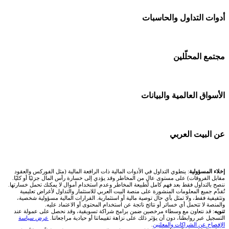
شركات تداول في الإمارات
منصة بينانس
🌍 كل البورصات العربية
أدوات التداول والحاسبات
شركات تداول في الكويت
Bybit باي بت
🇸🇦 السوق السعودية
شركات تداول في قطر
🕌 حاسبة الزكاة
مجتمع المحلّلين
شركة Xm
🇦🇪 أسواق الإمارات
شركات تداول في البحرين
💱 محول العملات
شركة Okx
🇪🇬 البورصة المصرية
🧱 حائط المجتمع
الأسواق العالمية والبيانات
شركات تداول في عُمان
🧮 حاسبة حجم اللوت
اكس تي بي XTB
🇰🇼 بورصة الكويت
🏆 لوحة المحلّلين
شركات تداول في الأردن
📊 حاسبة قيمة النقطة
🌐 المؤشرات العالمية
عن البيت العربي
انتراكتيف بروكرز IBKR
🇶🇦 بورصة قطر
✍️ اكتب تحليلك
شركات تداول في العراق
💰 حاسبة ربح الفوركس
🥇 سعر الذهب اليوم
🇯🇴 بورصة عمّان
من نحن
إخلاء المسؤولية
: ينطوي التداول في الأدوات المالية ذات الرافعة المالية (مثل الفوركس والعقود
شركات تداول في فلسطين
📌 حاسبة النقاط المحورية
مقابل الفروقات) على مستوى عالٍ من المخاطر وقد يؤدي إلى خسارة رأس المال جزئيًا أو كليًا.
🥇 أسعار الذهب والمعادن
ننصح بالتداول فقط بعد فهم كامل لطبيعة المخاطر وعدم استخدام أموال لا يمكنك تحمل خسارتها.
🇧🇭 بورصة البحرين
تُقدَّم جميع المعلومات المنشورة على منصة البيت العربي للاستثمار والتداول لأغراض تعليمية
تواصل معنا
شركات تداول في مصر
وتثقيفية فقط، ولا تمثل بأي حال توصية مالية أو استثمارية. القرارات المالية مسؤولية شخصية،
📏 حاسبة حجم المركز
والمنصة لا تتحمل أي خسائر أو نتائج ناتجة عن استخدام المحتوى أو الاعتماد عليه.
💱 أسعار العملات والفوركس
تنويه
: قد نتعاون مع وسطاء مرخصين ضمن برامج شراكة تسويقية، وقد نحصل على عمولة عند
🇴🇲 بورصة مسقط
التسجيل عبر روابطنا، دون أن يؤثر ذلك على نزاهة تقييماتنا أو حيادية مراجعاتنا.
عرض سياسة
فريق المؤلفين
الإفصاح عن الشراكات والمعلنين
.
🔄 حاسبة تكلفة السواب