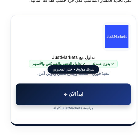
على تحديد المسار المناسب لكل فرد حسب أهدافه المالية.
تداول مع JustMarkets
✓ بدون عمولة
✓ تداول الذهب والفوركس والأسهم
شريك موثوق • اختيار المحررين
تنفيذ فوري • سحب وإيداع محلي ودولي آمن.
ابدأ الآن ←
مراجعة JustMarkets كاملة