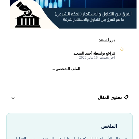
نورا سعد
ن
مُراجَع بواسطة أحمد السعيد
✓
آخر تحديث: 16 يناير 2026
الملف الشخصي
←
📋 محتوى المقال
تعريف التداول والاستثمار والفرق بينهما
الملخص
هل تداول المؤشرات حرام؟
في عالم الأسواق المالية كثيرًا ما يختلط على المبتدئين مفهوم
التداول