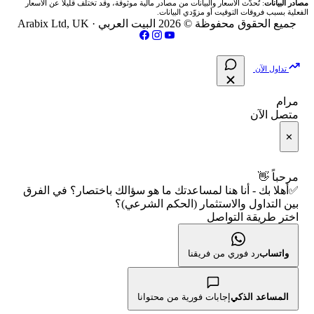
💵 سعر الريال السعودي في مصر
مصادر البيانات
: تُحدَّث الأسعار والبيانات من مصادر مالية موثوقة، وقد تختلف قليلاً عن الأسعار
🇵🇸 بورصة فلسطين
الفعلية بسبب فروقات التوقيت أو مزوّدي البيانات.
مقالات تعليمية
جميع الحقوق محفوظة © 2026 البيت العربي ·
Arabix Ltd, UK
📈 حاسبة عائد التداول
📅 المؤشرات الاقتصادية
فحص الأسهم الأمريكية الشرعي
سياسة تقييم الشركات
📊 حاسبة الربح التراكمي
تداول الآن
📋 جميع الأسهم
شركات التداول النصابة
🧮 حاسبة متوسط سعر السهم
مرام
🕌 الأسهم الحلال
متصل الآن
الإبلاغ عن شركة نصابة
📅 التقويم الاقتصادي
✕
👨‍🏫 العلماء والهيئات الشرعية
شروط الاستخدام
🕐 أوقات عمل السوق
مرحباً 👋
✅أهلا بك - أنا هنا لمساعدتك ما هو سؤالك باختصار؟ في الفرق
سياسة الخصوصية
🇺🇸 متى يفتح السوق الأمريكي؟
بين التداول والاستثمار (الحكم الشرعي)؟
اختر طريقة التواصل
🛠️ كل الأدوات
واتساب
رد فوري من فريقنا
المساعد الذكي
إجابات فورية من محتوانا