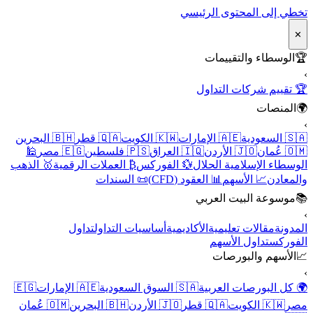
تخطي إلى المحتوى الرئيسي
✕
🏆
الوسطاء والتقييمات
›
🏆 تقييم شركات التداول
🌍
المنصات
›
🇸🇦 السعودية
🇦🇪 الإمارات
🇰🇼 الكويت
🇶🇦 قطر
🇧🇭 البحرين
🇴🇲 عُمان
🇯🇴 الأردن
🇮🇶 العراق
🇵🇸 فلسطين
🇪🇬 مصر
🕌
الوسطاء الإسلامية الحلال
💱 الفوركس
₿ العملات الرقمية
🥇 الذهب
والمعادن
📈 الأسهم
📊 العقود (CFD)
📜 السندات
📚
موسوعة البيت العربي
›
المدونة
مقالات تعليمية
الأكاديمية
أساسيات التداول
تداول
الفوركس
تداول الأسهم
📈
الأسهم والبورصات
›
🌍 كل البورصات العربية
🇸🇦 السوق السعودية
🇦🇪 الإمارات
🇪🇬
مصر
🇰🇼 الكويت
🇶🇦 قطر
🇯🇴 الأردن
🇧🇭 البحرين
🇴🇲 عُمان