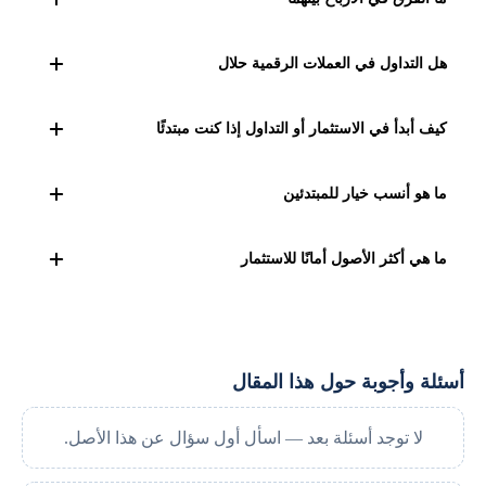
التداول قد يحقق أرباحًا أسرع لكنه عالي المخاطر، بينما
هل التداول في العملات الرقمية حلال
الاستثمار يوفر نموًا مستقرًا لكن بوتيرة أبطأ.
الأمر محل خلاف بين العلماء، ويعتمد الحكم على طريقة
كيف أبدأ في الاستثمار أو التداول إذا كنت مبتدئًا
التداول، ونوعية العملة، وهل لها استخدامات مشروعة أم لا.
ابدأ بالتعلم النظري، ثم
جرب بحساب تجريبي
، وبعدها ابدأ برأس
ما هو أنسب خيار للمبتدئين
مال صغير مع الالتزام بخطة واضحة لإدارة المخاطر.
الاستثمار طويل الأجل غالبًا أقل مخاطرة للمبتدئين، بينما التداول
ما هي أكثر الأصول أمانًا للاستثمار
يحتاج إلى خبرة ومهارة في قراءة السوق.
السندات الحكومية وصناديق المؤشرات الكبرى غالبًا ما تعتبر
أكثر أمانًا، لكن يظل هناك مستوى من المخاطرة.
أسئلة وأجوبة حول هذا المقال
لا توجد أسئلة بعد — اسأل أول سؤال عن هذا الأصل.