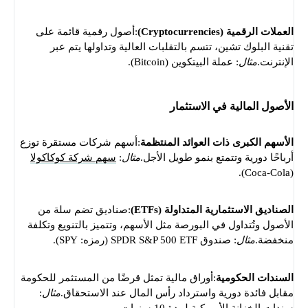
العملات الرقمية (Cryptocurrencies)
:أصول رقمية قائمة على
تقنية البلوك تشين، تتسم بالتقلبات العالية وتداولها يتم عبر
الإنترنت.
مثال
: عملة البيتكوين (Bitcoin).
الأصول المالية في الاستثمار
الأسهم الكبرى ذات العوائد المنتظمة
:أسهم شركات مستقرة توزع
أرباحًا دورية وتتمتع بنمو طويل الأجل.
مثال
:
سهم شركة كوكاكولا
(Coca-Cola).
الصناديق الاستثمارية المتداولة (ETFs)
:صناديق تضم سلة من
الأصول وتُتداول في البورصة مثل الأسهم، وتتميز بالتنويع وتكلفة
منخفضة.
مثال
: صندوق SPDR S&P 500 ETF (رمزه: SPY).
السندات الحكومية
:أوراق مالية تمثل قرضًا من المستثمر للحكومة
مقابل فائدة دورية واسترداد رأس المال عند الاستحقاق.
مثال
: