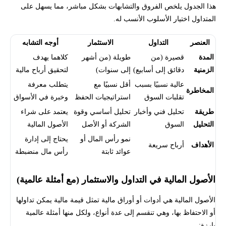
هذا الجدول يلخص الفروق والتشابهات بشكل مباشر، مما يسهل على
المتداول اختيار الأسلوب الأنسب له.
العنصر
التداول
الاستثمار
أوجه التشابه
المدة
قصيرة (من
طويلة (من أشهر
كلاهما يهدف
الزمنية
دقائق إلى أسابيع)
إلى سنوات)
لتحقيق أرباح مالية
عالية نسبيًا بسبب
أقل نسبيًا مع
يتطلب معرفة
المخاطرة
تقلبات السوق
استراتيجيات الحفظ
وخبرة في الأسواق
طريقة
تحليل فني وأخبار
تحليل أساسي وقوة
يعتمد على شراء
التحليل
السوق
الشركة أو الأصل
الأصول المالية
نمو رأس المال أو
يحتاج إلى إدارة
الأهداف
أرباح سريعة
عوائد ثابتة
رأس مال منضبطة
الأصول المالية في التداول والاستثمار (مع أمثلة عالمية)
الأصول المالية هي أدوات أو أوراق مالية تمثل قيمة مالية يمكن تداولها
أو الاحتفاظ بها، وهي تنقسم إلى عدة أنواع، ولكل منها أمثلة عالمية
بارزة: