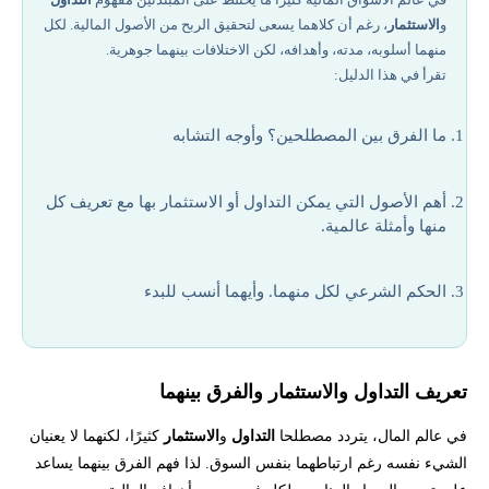
و
الاستثمار
، رغم أن كلاهما يسعى لتحقيق الربح من الأصول المالية. لكل
أوجه الاتفاق والاختلاف بين التداول والاستثمار
منهما أسلوبه، مدته، وأهدافه، لكن الاختلافات بينهما جوهرية.
تقرأ في هذا الدليل:
الأصول المالية في التداول والاستثمار (مع أمثلة عالمية)
ما الفرق بين المصطلحين؟ وأوجه التشابه
الحكم الشرعي للتداول والاستثمار
أهم الأصول التي يمكن التداول أو الاستثمار بها مع تعريف كل
أفضل المنصات للتداول وأفضل المنصات للاستثمار
منها وأمثلة عالمية.
تحتاج لاستشارة لمعرفة انسب الأسهم للتداول؟
الحكم الشرعي لكل منهما. وأيهما أنسب للبدء
تعريف التداول والاستثمار والفرق بينهما
في عالم المال، يتردد مصطلحا
التداول
و
الاستثمار
كثيرًا، لكنهما لا يعنيان
الشيء نفسه رغم ارتباطهما بنفس السوق. لذا فهم الفرق بينهما يساعد