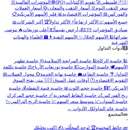
🇵🇸 فلسطين
🚀 تقويم الاكتتابات (IPO)
🌐 المؤشرات العالمية
🥇
سعر الذهب اليوم
🥇 أسعار الذهب والمعادن
💱 أسعار العملات
والفوركس
📅 المؤشرات الاقتصادية
📊 فلتر الأسهم الأمريكية
📋
جميع الأسهم
📈 الأكثر ارتفاعاً
⚡ الأكثر تداولاً
🏆 أكبر الشركات
🧺
صناديق المؤشرات ETF
💰 أرخص تقييماً
💵 أعلى توزيعات
🔥 موصى
بشرائها
🕌 الأسهم الحلال
✨ الأسهم النقية
👨‍🏫 العلماء والهيئات
الشرعية
🧮
أدوات التداول
›
🕌 حاسبة الزكاة
🕌 حاسبة المرابحة الإسلامية
🧼 حاسبة تطهير
الأسهم
🕊️ حاسبة المواريث
💵 حاسبة توزيعات الأرباح
⚖️ حاسبة تكلفة
التداول
🌴 حاسبة التقاعد
💼 حاسبة نهاية الخدمة
💱 محول العملات
📅
التقويم الاقتصادي
🕐 أوقات عمل السوق
🇺🇸 متى يفتح السوق
الأمريكي؟
🧮 حاسبة حجم اللوت
📊 حاسبة قيمة النقطة
💰 حاسبة
ربح الفوركس
📐 حاسبة النقاط المحورية
📏 حاسبة حجم المركز
🌙
حاسبة السواب
📈 متوسط سعر السهم
💹 حاسبة الربح التراكمي
📉
حاسبة عائد التداول
كل الأدوات ←
🧱
المجتمع
›
🧱 حائط المجتمع
🏆 لوحة المحلّلين
✍️ اكتب تحليلك