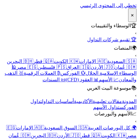
تخطي إلى المحتوى الرئيسي
✕
🏆
الوسطاء والتقييمات
›
🏆 تقييم شركات التداول
🌍
المنصات
›
🇸🇦 السعودية
🇦🇪 الإمارات
🇰🇼 الكويت
🇶🇦 قطر
🇧🇭 البحرين
🇴🇲 عُمان
🇯🇴 الأردن
🇮🇶 العراق
🇵🇸 فلسطين
🇪🇬 مصر
🕌
الوسطاء الإسلامية الحلال
💱 الفوركس
₿ العملات الرقمية
🥇 الذهب
والمعادن
📈 الأسهم
📊 العقود (CFD)
📜 السندات
📚
موسوعة البيت العربي
›
المدونة
مقالات تعليمية
الأكاديمية
أساسيات التداول
تداول
الفوركس
تداول الأسهم
📈
الأسهم والبورصات
›
🌍 كل البورصات العربية
🇸🇦 السوق السعودية
🇦🇪 الإمارات
🇪🇬
مصر
🇰🇼 الكويت
🇶🇦 قطر
🇯🇴 الأردن
🇧🇭 البحرين
🇴🇲 عُمان