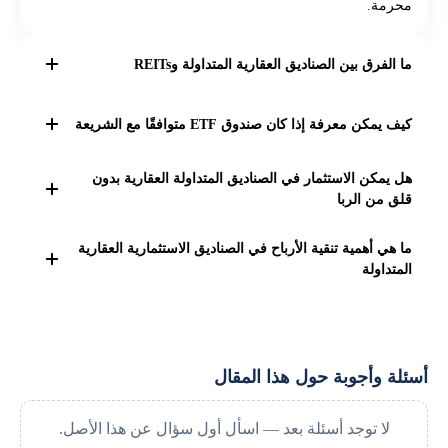
محرمة.
ما الفرق بين الصناديق العقارية المتداولة وREITs
الصناديق العقارية المتداولة هي صناديق استثمارية تتداول في
كيف يمكن معرفة إذا كان صندوق ETF متوافقًا مع الشريعة
البورصة تركز على العقارات، وREITs هي نوع خاص منها
متخصص في الاستثمار في الأصول العقارية المدرة للدخل.
يمكن معرفة ذلك من خلال تقارير الهيئة الشرعية للصندوق،
هل يمكن الاستثمار في الصناديق المتداولة العقارية بدون
ووجود شهادة توافق شرعي، وقراءة شروط الاستثمار
قلق من الربا
والسياسات المالية.
نعم، إذا كانت الصناديق تلتزم بتعليمات الشريعة وتبتعد عن
ما هي أهمية تنقية الأرباح في الصناديق الاستثمارية العقارية
التمويل الربوي، مع تطبيق آليات التنقية المالية.
المتداولة
تنقية الأرباح تهدف إلى التخلص من أي دخل غير شرعي قد ينتج
عن استثمارات الصندوق، مما يجعل صافي العائد للمستثمرين
متوافقًا مع الشريعة.
أسئلة وأجوبة حول هذا المقال
لا توجد أسئلة بعد — اسأل أول سؤال عن هذا الأصل.