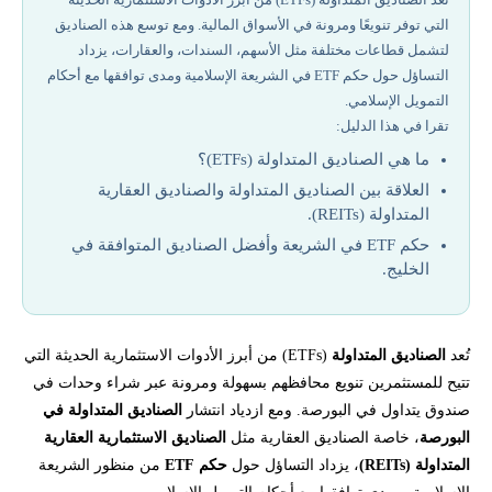
التي توفر تنويعًا ومرونة في الأسواق المالية. ومع توسع هذه الصناديق
أفضل الصناديق المتداولة المتوافقة مع الشريعة في الخليج:
لتشمل قطاعات مختلفة مثل الأسهم، السندات، والعقارات، يزداد
التساؤل حول حكم ETF في الشريعة الإسلامية ومدى توافقها مع أحكام
تحتاج لاستشارة لمعرفة كيفية تداول الحلال في الاستثمار الصناديق
التمويل الإسلامي.
المتداولة؟
تقرا في هذا الدليل:
ما هي الصناديق المتداولة (ETFs)؟
العلاقة بين الصناديق المتداولة والصناديق العقارية
المتداولة (REITs).
حكم ETF في الشريعة وأفضل الصناديق المتوافقة في
الخليج.
تُعد
الصناديق المتداولة
(ETFs) من أبرز الأدوات الاستثمارية الحديثة التي
تتيح للمستثمرين تنويع محافظهم بسهولة ومرونة عبر شراء وحدات في
صندوق يتداول في البورصة. ومع ازدياد انتشار
الصناديق المتداولة في
البورصة
، خاصة الصناديق العقارية مثل
الصناديق الاستثمارية العقارية
المتداولة (REITs)
، يزداد التساؤل حول
حكم ETF
من منظور الشريعة