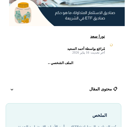
نورا سعد
ن
مُراجَع بواسطة أحمد السعيد
✓
آخر تحديث: 16 يناير 2026
الملف الشخصي
←
📋 محتوى المقال
ما هي الصناديق المتداولة (ETFs)؟
الملخص
حكم ETF في الشريعة الإسلامية
تُعد الصناديق المتداولة (ETFs) من أبرز الأدوات الاستثمارية الحديثة