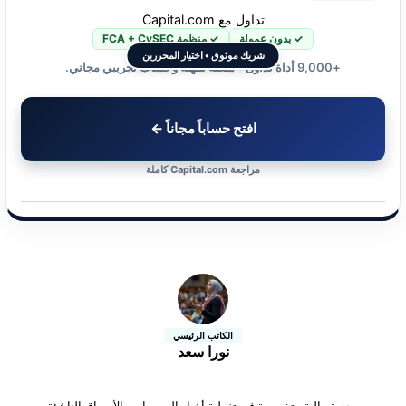
تداول مع Capital.com
✓ بدون عمولة
✓ منظمة FCA + CySEC
شريك موثوق • اختيار المحررين
+9,000 أداة تداول • منصة سهلة وحساب تجريبي مجاني.
افتح حساباً مجاناً ←
مراجعة Capital.com كاملة
الكاتب الرئيسي
نورا سعد