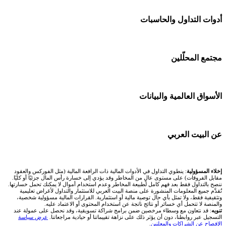
شركات تداول في الإمارات
منصة بينانس
🌍 كل البورصات العربية
أدوات التداول والحاسبات
شركات تداول في الكويت
Bybit باي بت
🇸🇦 السوق السعودية
شركات تداول في قطر
🕌 حاسبة الزكاة
مجتمع المحلّلين
شركة Xm
🇦🇪 أسواق الإمارات
شركات تداول في البحرين
💱 محول العملات
شركة Okx
🇪🇬 البورصة المصرية
🧱 حائط المجتمع
الأسواق العالمية والبيانات
شركات تداول في عُمان
🧮 حاسبة حجم اللوت
اكس تي بي XTB
🇰🇼 بورصة الكويت
🏆 لوحة المحلّلين
شركات تداول في الأردن
📊 حاسبة قيمة النقطة
🌐 المؤشرات العالمية
عن البيت العربي
انتراكتيف بروكرز IBKR
🇶🇦 بورصة قطر
✍️ اكتب تحليلك
شركات تداول في العراق
💰 حاسبة ربح الفوركس
🥇 سعر الذهب اليوم
🇯🇴 بورصة عمّان
من نحن
إخلاء المسؤولية
: ينطوي التداول في الأدوات المالية ذات الرافعة المالية (مثل الفوركس والعقود
شركات تداول في فلسطين
📌 حاسبة النقاط المحورية
مقابل الفروقات) على مستوى عالٍ من المخاطر وقد يؤدي إلى خسارة رأس المال جزئيًا أو كليًا.
🥇 أسعار الذهب والمعادن
ننصح بالتداول فقط بعد فهم كامل لطبيعة المخاطر وعدم استخدام أموال لا يمكنك تحمل خسارتها.
🇧🇭 بورصة البحرين
تُقدَّم جميع المعلومات المنشورة على منصة البيت العربي للاستثمار والتداول لأغراض تعليمية
تواصل معنا
شركات تداول في مصر
وتثقيفية فقط، ولا تمثل بأي حال توصية مالية أو استثمارية. القرارات المالية مسؤولية شخصية،
📏 حاسبة حجم المركز
والمنصة لا تتحمل أي خسائر أو نتائج ناتجة عن استخدام المحتوى أو الاعتماد عليه.
💱 أسعار العملات والفوركس
تنويه
: قد نتعاون مع وسطاء مرخصين ضمن برامج شراكة تسويقية، وقد نحصل على عمولة عند
🇴🇲 بورصة مسقط
التسجيل عبر روابطنا، دون أن يؤثر ذلك على نزاهة تقييماتنا أو حيادية مراجعاتنا.
عرض سياسة
فريق المؤلفين
الإفصاح عن الشراكات والمعلنين
.