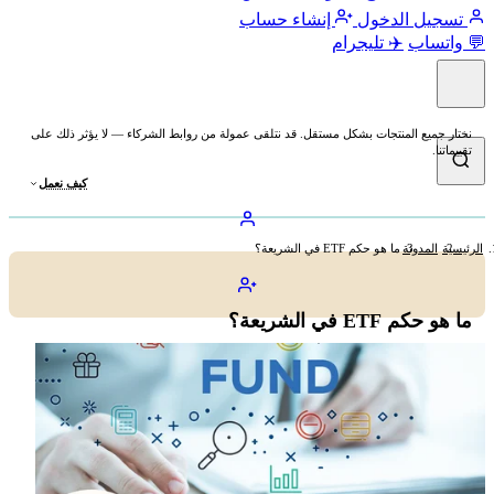
تسجيل الدخول
إنشاء حساب
💬 واتساب
✈️ تليجرام
نختار جميع المنتجات بشكل مستقل. قد نتلقى عمولة من روابط الشركاء — لا يؤثر ذلك على
تقييماتنا.
كيف نعمل
الرئيسية
المدونة
ما هو حكم ETF في الشريعة؟
ما هو حكم ETF في الشريعة؟