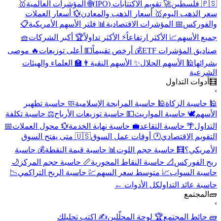
🇵🇸 فلسطين
🚀 تقويم الاكتتابات (IPO)
🌐 المؤشرات العالمية
🥇
سعر الذهب اليوم
🥇 أسعار الذهب والمعادن
💱 أسعار العملات
والفوركس
📅 المؤشرات الاقتصادية
📊 فلتر الأسهم الأمريكية
📋
جميع الأسهم
📈 الأكثر ارتفاعاً
⚡ الأكثر تداولاً
🏆 أكبر الشركات
🧺
صناديق المؤشرات ETF
💰 أرخص تقييماً
💵 أعلى توزيعات
🔥 موصى
بشرائها
🕌 الأسهم الحلال
✨ الأسهم النقية
👨‍🏫 العلماء والهيئات
الشرعية
🧮
أدوات التداول
›
🕌 حاسبة الزكاة
🕌 حاسبة المرابحة الإسلامية
🧼 حاسبة تطهير
الأسهم
🕊️ حاسبة المواريث
💵 حاسبة توزيعات الأرباح
⚖️ حاسبة تكلفة
التداول
🌴 حاسبة التقاعد
💼 حاسبة نهاية الخدمة
💱 محول العملات
📅
التقويم الاقتصادي
🕐 أوقات عمل السوق
🇺🇸 متى يفتح السوق
الأمريكي؟
🧮 حاسبة حجم اللوت
📊 حاسبة قيمة النقطة
💰 حاسبة
ربح الفوركس
📐 حاسبة النقاط المحورية
📏 حاسبة حجم المركز
🌙
حاسبة السواب
📈 متوسط سعر السهم
💹 حاسبة الربح التراكمي
📉
حاسبة عائد التداول
كل الأدوات ←
🧱
المجتمع
›
🧱 حائط المجتمع
🏆 لوحة المحلّلين
✍️ اكتب تحليلك