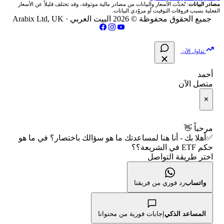
🔄 حاسبة تكلفة السواب
💵 سعر الريال السعودي في مصر
مصادر البيانات
: تُحدَّث الأسعار والبيانات من مصادر مالية موثوقة، وقد تختلف قليلاً عن الأسعار
🇵🇸 بورصة فلسطين
الفعلية بسبب فروقات التوقيت أو مزوّدي البيانات.
مقالات تعليمية
جميع الحقوق محفوظة © 2026 البيت العربي ·
Arabix Ltd, UK
📈 حاسبة عائد التداول
📅 المؤشرات الاقتصادية
فحص الأسهم الأمريكية الشرعي
سياسة تقييم الشركات
📊 حاسبة الربح التراكمي
تداول الآن
📋 جميع الأسهم
شركات التداول النصابة
🧮 حاسبة متوسط سعر السهم
أحمد
🕌 الأسهم الحلال
متصل الآن
الإبلاغ عن شركة نصابة
📅 التقويم الاقتصادي
✕
👨‍🏫 العلماء والهيئات الشرعية
شروط الاستخدام
🕐 أوقات عمل السوق
مرحباً 👋
✅أهلا بك - أنا هنا لمساعدتك ما هو سؤالك باختصار؟ في ما هو
سياسة الخصوصية
🇺🇸 متى يفتح السوق الأمريكي؟
حكم ETF في الشريعة؟؟
اختر طريقة التواصل
🛠️ كل الأدوات
واتساب
رد فوري من فريقنا
المساعد الذكي
إجابات فورية من محتوانا