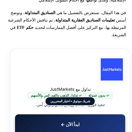
الإسلامية، ومدى توافقها مع أحكام التمويل الإسلامي.
في هذا المقال، نستعرض بالتفصيل ما هي
الصناديق المتداولة
، ونوضح
أسس
تعليمات الصناديق العقارية المتداولة
، ثم نناقش الأحكام الشرعية
المرتبطة بها، مع التركيز على أفضل الممارسات لتحديد
حكم ETF
في
الشريعة.
تداول مع JustMarkets
✓ بدون عمولة
✓ تداول الذهب والفوركس والأسهم
شريك موثوق • اختيار المحررين
تنفيذ فوري • سحب وإيداع محلي ودولي آمن.
ابدأ الآن ←