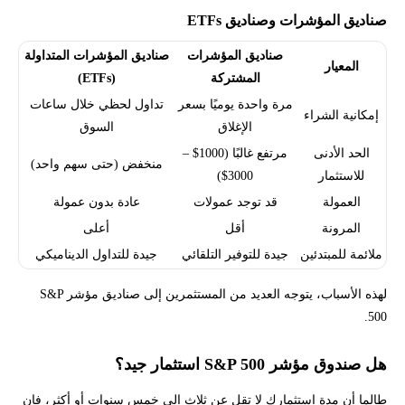
صناديق المؤشرات وصناديق ETFs
صناديق المؤشرات
صناديق المؤشرات المتداولة
المعيار
المشتركة
(ETFs)
مرة واحدة يوميًا بسعر
تداول لحظي خلال ساعات
إمكانية الشراء
الإغلاق
السوق
الحد الأدنى
مرتفع غالبًا (1000$ –
منخفض (حتى سهم واحد)
للاستثمار
3000$)
العمولة
قد توجد عمولات
عادة بدون عمولة
المرونة
أقل
أعلى
ملائمة للمبتدئين
جيدة للتوفير التلقائي
جيدة للتداول الديناميكي
لهذه الأسباب، يتوجه العديد من المستثمرين إلى صناديق مؤشر S&P
500.
هل صندوق مؤشر S&P 500 استثمار جيد؟
طالما أن
مدة استثمارك
لا تقل عن ثلاث إلى خمس سنوات أو أكثر، فإن