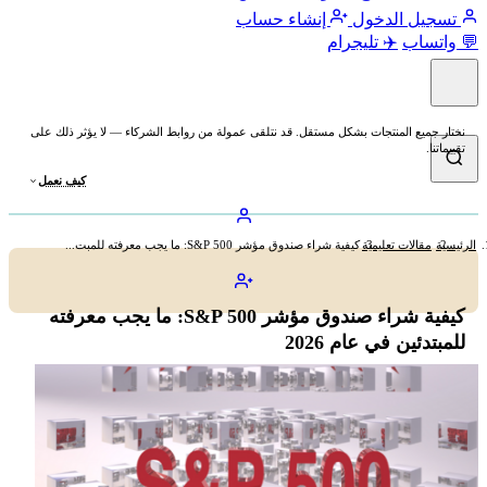
تسجيل الدخول
إنشاء حساب
💬 واتساب
✈️ تليجرام
نختار جميع المنتجات بشكل مستقل. قد نتلقى عمولة من روابط الشركاء — لا يؤثر ذلك على
تقييماتنا.
كيف نعمل
الرئيسية
مقالات تعليمية
كيفية شراء صندوق مؤشر S&P 500: ما يجب معرفته للمبت...
كيفية شراء صندوق مؤشر S&P 500: ما يجب معرفته
للمبتدئين في عام 2026