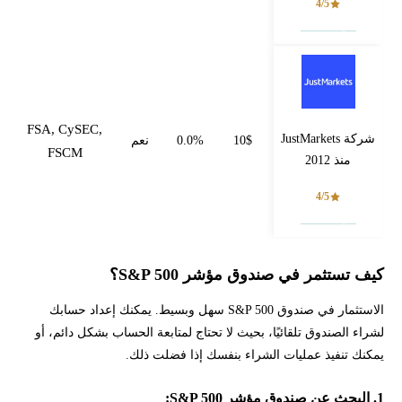
4/5
فتح حساب
FSA, CySEC,
شركة JustMarkets
10$
0.0%
نعم
FSCM
منذ 2012
4/5
فتح حساب
كيف تستثمر في صندوق مؤشر S&P 500؟
الاستثمار في صندوق S&P 500 سهل وبسيط. يمكنك إعداد حسابك
لشراء الصندوق تلقائيًا، بحيث لا تحتاج لمتابعة الحساب بشكل دائم، أو
يمكنك تنفيذ عمليات الشراء بنفسك إذا فضلت ذلك.
1. البحث عن صندوق مؤشر S&P 500: