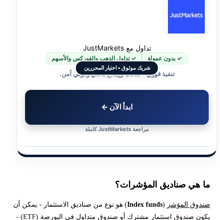
تداول مع JustMarkets
✓ بدون عمولة
✓ تداول الذهب والفوركس والأسهم
شريك موثوق • اختيار المحررين
تنفيذ فوري • سحب وإيداع محلي ودولي آمن.
ابدأ الآن ←
مراجعة JustMarkets كاملة
ما هي صناديق المؤشرات؟
صندوق المؤشر
(
Index funds
) هو نوع من صناديق الاستثمار - يمكن أن
يكون صندوق استثمار مشترك أو صندوق متداول في البورصة (ETF) -