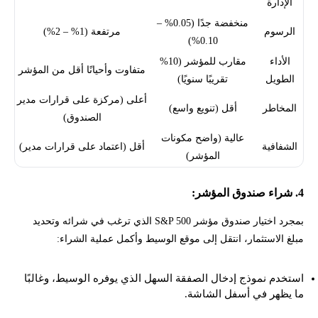
الإدارة
منخفضة جدًا (0.05% –
الرسوم
مرتفعة (1% – 2%)
0.10%)
الأداء
مقارب للمؤشر (10%
متفاوت وأحيانًا أقل من المؤشر
الطويل
تقريبًا سنويًا)
أعلى (مركزة على قرارات مدير
المخاطر
أقل (تنويع واسع)
الصندوق)
عالية (واضح مكونات
الشفافية
أقل (اعتماد على قرارات مدير)
المؤشر)
4. شراء صندوق المؤشر:
بمجرد اختيار صندوق مؤشر S&P 500 الذي ترغب في شرائه وتحديد
مبلغ الاستثمار، انتقل إلى موقع الوسيط وأكمل عملية الشراء:
استخدم نموذج إدخال الصفقة السهل الذي يوفره الوسيط، وغالبًا
ما يظهر في أسفل الشاشة.