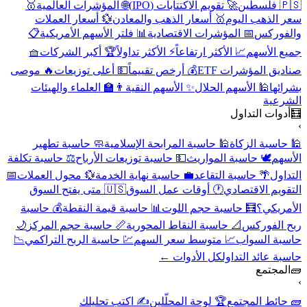
🇵🇸 فلسطين
🚀 تقويم الاكتتابات (IPO)
🌐 المؤشرات العالمية
🥇
سعر الذهب اليوم
🥇 أسعار الذهب والمعادن
💱 أسعار العملات
والفوركس
📅 المؤشرات الاقتصادية
📊 فلتر الأسهم الأمريكية
📋
جميع الأسهم
📈 الأكثر ارتفاعاً
⚡ الأكثر تداولاً
🏆 أكبر الشركات
🧺
صناديق المؤشرات ETF
💰 أرخص تقييماً
💵 أعلى توزيعات
🔥 موصى
بشرائها
🕌 الأسهم الحلال
✨ الأسهم النقية
👨‍🏫 العلماء والهيئات
الشرعية
🧮
أدوات التداول
›
🕌 حاسبة الزكاة
🕌 حاسبة المرابحة الإسلامية
🧼 حاسبة تطهير
الأسهم
🕊️ حاسبة المواريث
💵 حاسبة توزيعات الأرباح
⚖️ حاسبة تكلفة
التداول
🌴 حاسبة التقاعد
💼 حاسبة نهاية الخدمة
💱 محول العملات
📅
التقويم الاقتصادي
🕐 أوقات عمل السوق
🇺🇸 متى يفتح السوق
الأمريكي؟
🧮 حاسبة حجم اللوت
📊 حاسبة قيمة النقطة
💰 حاسبة
ربح الفوركس
📐 حاسبة النقاط المحورية
📏 حاسبة حجم المركز
🌙
حاسبة السواب
📈 متوسط سعر السهم
💹 حاسبة الربح التراكمي
📉
حاسبة عائد التداول
كل الأدوات ←
🧱
المجتمع
›
🧱 حائط المجتمع
🏆 لوحة المحلّلين
✍️ اكتب تحليلك