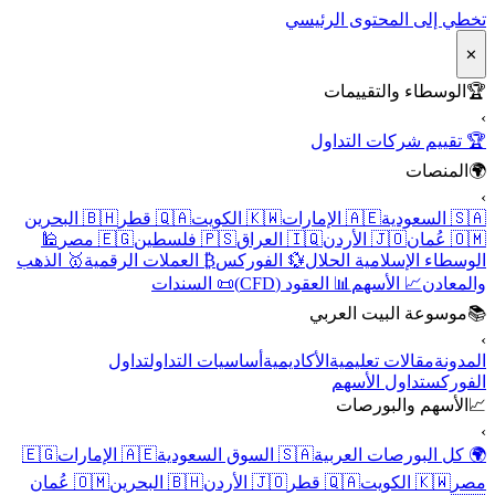
تخطي إلى المحتوى الرئيسي
✕
🏆
الوسطاء والتقييمات
›
🏆 تقييم شركات التداول
🌍
المنصات
›
🇸🇦 السعودية
🇦🇪 الإمارات
🇰🇼 الكويت
🇶🇦 قطر
🇧🇭 البحرين
🇴🇲 عُمان
🇯🇴 الأردن
🇮🇶 العراق
🇵🇸 فلسطين
🇪🇬 مصر
🕌
الوسطاء الإسلامية الحلال
💱 الفوركس
₿ العملات الرقمية
🥇 الذهب
والمعادن
📈 الأسهم
📊 العقود (CFD)
📜 السندات
📚
موسوعة البيت العربي
›
المدونة
مقالات تعليمية
الأكاديمية
أساسيات التداول
تداول
الفوركس
تداول الأسهم
📈
الأسهم والبورصات
›
🌍 كل البورصات العربية
🇸🇦 السوق السعودية
🇦🇪 الإمارات
🇪🇬
مصر
🇰🇼 الكويت
🇶🇦 قطر
🇯🇴 الأردن
🇧🇭 البحرين
🇴🇲 عُمان