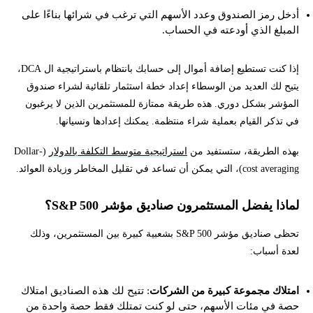
أدخل رمز الصندوق وعدد الأسهم التي ترغب في شرائها بناءًا على
المبلغ الذي أودعته في الحساب.
إذا كنت تستطيع إضافة أموال إلى حسابك بانتظام باستراتيجية ال DCA،
يتيح لك العديد من الوسطاء إعداد خطة استثمار تلقائية لشراء صندوق
المؤشر بشكل دوري. هذه طريقة ممتازة للمستثمرين الذين لا يرغبون
في تذكر القيام بعملية شراء منتظمة. يمكنك إعدادها ونسيانها.
بهذه الطريقة، ستستفيد من
استراتيجية متوسط التكلفة بالدولار
(Dollar-
cost averaging)، التي يمكن أن تساعد في تقليل المخاطر وزيادة العوائد.
لماذا يفضل المستثمرون صناديق مؤشر S&P 500؟
تحظى صناديق مؤشر S&P 500 بشعبية كبيرة بين المستثمرين، وذلك
لعدة أسباب:
امتلاك مجموعة كبيرة من الشركات
: تتيح لك هذه الصناديق امتلاك
حصة في مئات الأسهم، حتى لو كنت تمتلك فقط حصة واحدة من