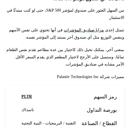
من السهل العثور على صندوق لمؤشر S&P 500، حتى لو كنت مبتدئًا في
الاستثمار.
تتمثل إحدى
مزايا صناديق المؤشرات
في أنها تحتوي على نفس الأسهم
وبنفس التوزيع مثل أي صندوق آخر يستند إلى المؤشر نفسه.
بمعنى آخر، يمكنك تخيل ذلك كاختيار بين عدة مطاعم تقدم نفس الطعام
تمامًا، وستميل على الأرجح لاختيار المطعم الذي يقدم السعر الأقل.
الأمر مشابه في صناديق المؤشرات.
مميزات شركة Palantir Technologies Inc
رمز السهم
PLTR
بورصة التداول
ناسداك
القطاع / الصناعة
التقنية / البرمجيات - البنية التحتية