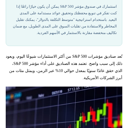
أفضل شركات تداول مرخصة في 2026
استثمارك في صندوق مؤشر S&P 500 يمكن أن يكون خيارًا رائعًا إذا
كنت تفكر في تنويع محفظتك وتحقيق عوائد مستدامة على المدى
كيف تستثمر في صندوق مؤشر S&P 500؟
البعيد. باستخدام استراتيجية "متوسط التكلفة بالدولار"، يمكنك تقليل
المخاطر والاستفادة من تقلبات السوق على المدى الطويل، مع ضمان
ما الفرق بين صناديق المؤشرات وصناديق الاستثمار النشطة
تكاليف منخفضة مقارنة بالاستثمار في الأسهم الفردية.
لماذا يفضل المستثمرون صناديق مؤشر S&P 500؟
تُعد صناديق مؤشرات S&P 500 من أكثر الاستثمارات شيوعًا اليوم، ويعود
هل صندوق مؤشر S&P 500 استثمار جيد؟
ذلك إلى سبب واضح. تعتمد هذه الصناديق على أداء مؤشر S&P 500،
الذي حقق عائدًا سنويًا بمعدل حوالي 10% عبر الزمن، ويمثل مئات من
هل تريد شراء اسهم في اكبر الشركات الامريكية مجتمعه ولاتملك المال
أبرز الشركات الأمريكية.
الكافي ؟