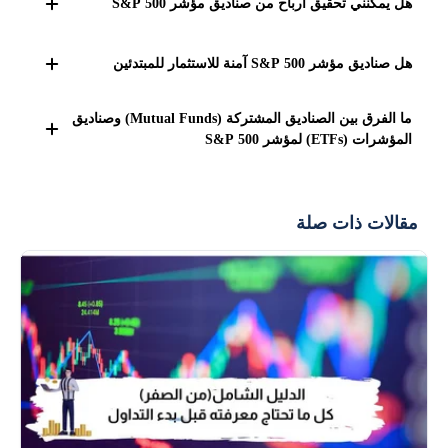
هل يمكنني تحقيق أرباح من صناديق مؤشر S&P 500
نعم، الاستثمار في صناديق S&P 500 قد يحقق أرباحاً جيدة على
هل صناديق مؤشر S&P 500 آمنة للاستثمار للمبتدئين
المدى الطويل. إذا كنت تحتفظ بالاستثمار لعدة سنوات، فقد
تستفيد من النمو الاقتصادي العام، خاصة إذا قمت بإضافة أموال
نعم، صناديق S&P 500 تعد خياراً آمناً للمبتدئين، لأنها تمنحك
ما الفرق بين الصناديق المشتركة (Mutual Funds) وصناديق
لاستثمارك باستمرار، حيث يساهم ذلك في توزيع المخاطر على
فرصة لتوزيع أموالك على 500 شركة كبيرة، مما يقلل من
المؤشرات (ETFs) لمؤشر S&P 500
فترات زمنية مختلفة.
المخاطر. ومع كونها صناديق منخفضة التكاليف وتدار بشكل غير
الفرق الرئيسي هو أن الصناديق المشتركة تُدار في نهاية اليوم،
نشط، فهي تناسب من يريد الاستثمار على المدى الطويل بدون
بينما يمكن تداول صناديق المؤشرات (ETFs) في أي وقت خلال
متابعة مستمرة.
مقالات ذات صلة
اليوم مثل الأسهم. كذلك، غالباً ما تكون صناديق المؤشرات أقل
تكلفة.