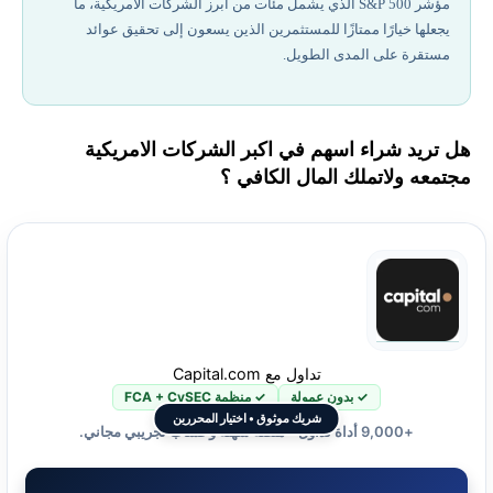
مؤشر S&P 500 الذي يشمل مئات من أبرز الشركات الأمريكية، ما
يجعلها خيارًا ممتازًا للمستثمرين الذين يسعون إلى تحقيق عوائد
مستقرة على المدى الطويل.
هل تريد شراء اسهم في اكبر الشركات الامريكية
مجتمعه ولاتملك المال الكافي ؟
تداول مع Capital.com
✓ بدون عمولة
✓ منظمة FCA + CySEC
شريك موثوق • اختيار المحررين
+9,000 أداة تداول • منصة سهلة وحساب تجريبي مجاني.