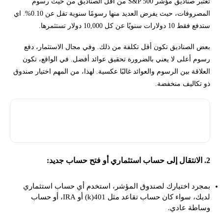
تعتبر صناديق مؤشر S&P 500 من أقل الصناديق من حيث رسوم
المصروفات، حيث يفرض العديد منها رسومًا سنوية تقل عن 0.10%. اي
ستدفع فقط 10 دولارات سنويًا عن كل 10,000 دولار تستثمرها.
بعض الصناديق تكون أقل تكلفة من ذلك. وفي مجال الاستثمار، دفع
رسوم أعلى لا يعني بالضرورة تحقيق عوائد أفضل. في الواقع، تكون
العلاقة بين الرسوم والعوائد غالبًا عكسية. لهذا، من المهم اختيار صندوق
ذو تكاليف منخفضة.
حدد الصندوق الذي ترغب به واحفظ رمز التداول الخاص به (ticker
symbol)، وهو رمز يتألف من ثلاثة إلى خمسة أحرف.
2. الانتقال إلى حساب استثماري أو فتح حساب جديد:
بمجرد اختيارك لصندوق المؤشر، استخدم أي حساب استثماري
لديك، سواء كان حساب تقاعد مثل 401(k) أو IRA، أو حساب
وساطة عادي.