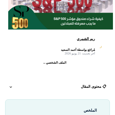
ريم الشمري
ر
مُراجَع بواسطة أحمد السعيد
✓
آخر تحديث: 21 يونيو 2026
الملف الشخصي
←
📋 محتوى المقال
ما هي صناديق المؤشرات؟
الملخص