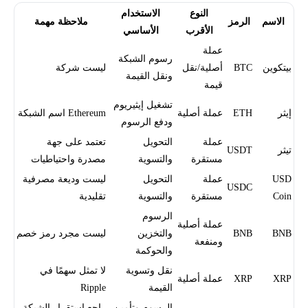
النوع
الاستخدام
الاسم
الرمز
ملاحظة مهمة
الأقرب
الأساسي
عملة
رسوم الشبكة
بيتكوين
BTC
أصلية/نقل
ليست شركة
ونقل القيمة
قيمة
تشغيل إيثيريوم
إيثر
ETH
عملة أصلية
Ethereum اسم الشبكة
ودفع الرسوم
عملة
التحويل
تعتمد على جهة
تيثر
USDT
مستقرة
والتسوية
مصدرة واحتياطيات
USD
عملة
التحويل
ليست وديعة مصرفية
USDC
Coin
مستقرة
والتسوية
تقليدية
الرسوم
عملة أصلية
BNB
BNB
والتخزين
ليست مجرد رمز خصم
ومنفعة
والحوكمة
نقل وتسوية
لا تمثل سهمًا في
XRP
XRP
عملة أصلية
القيمة
Ripple
الرسوم وتأمين
راجع استقرار الشبكة