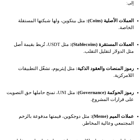
إلى:
ما هي العملات الرقمية للمبتدئين؟
العملات الأصلية (Coins):
مثل بيتكوين، ولها شبكتها المستقلة
الخاصة.
ما الفرق بين Coin وToken؟
العملات المستقرة (Stablecoins):
مثل USDT، تُربط بقيمة أصل
أنواع العملات الرقمية حسب الاستخدام
مثل الدولار لتقليل التقلب.
أشهر أسماء العملات الرقمية ورموزها
رموز المنصات والعقود الذكية:
مثل إيثريوم، تشغّل التطبيقات
اللامركزية.
كيف ظهرت العملات الرقمية؟
رموز الحوكمة (Governance):
مثل UNI، تمنح حاملها حق التصويت
هل كل العملات الرقمية قابلة للتعدين؟
على قرارات المشروع.
كم عدد العملات الرقمية؟
عملات الميم (Meme):
مثل دوجكوين، قيمتها مدفوعة بالزخم
المجتمعي وعالية المخاطر.
أنواع العملات الرقمية وأسعارها: لماذا السعر وحده لا يكفي؟