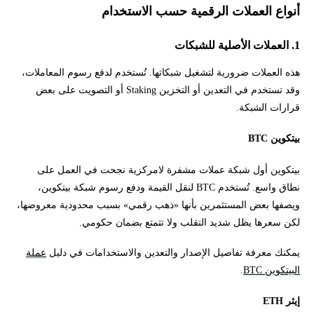
أنواع العملات الرقمية حسب الاستخدام
1. العملات الأصلية للشبكات
هذه العملات ضرورية لتشغيل شبكاتها. تُستخدم لدفع رسوم المعاملات،
وقد تستخدم في التعدين أو التخزين Staking أو التصويت على بعض
قرارات الشبكة.
بيتكوين BTC
بيتكوين أول شبكة عملات مشفرة لامركزية نجحت في العمل على
نطاق واسع. تُستخدم BTC لنقل القيمة ودفع رسوم شبكة بيتكوين،
ويصفها بعض المستثمرين بأنها «ذهب رقمي» بسبب محدودية معروضها،
لكن سعرها يظل شديد التقلب ولا تتمتع بضمان حكومي.
يمكنك معرفة تفاصيل الإصدار والتعدين والاستخدامات في دليل
عملة
البيتكوين BTC
.
إيثر ETH