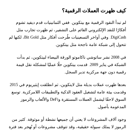
كيف ظهرت العملات الرقمية؟
لم تبدأ النقود الرقمية مع بيتكوين. ففي الثمانينيات قدم ديفيد تشوم
أفكارًا للنقد الإلكتروني القائم على التشفير، ثم ظهرت تجارب مثل
DigiCash. وفي أواخر التسعينيات طُرحت أفكار مثل Bit Gold، لكنها لم
تتحول إلى شبكة عامة ناجحة مثل بيتكوين.
في 2008 نشر ساتوشي ناكاموتو الورقة البيضاء لبيتكوين، ثم بدأت
الشبكة في يناير 2009. قدمت بيتكوين حلًا عمليًا لمشكلة نقل قيمة
رقمية دون جهة مركزية تدير السجل.
بعدها ظهرت عملات بديلة مثل لايتكوين، ثم انطلقت إيثيريوم في 2015
وقدمت بيئة عامة لتشغيل العقود الذكية والتطبيقات اللامركزية. توسع
السوق لاحقًا ليشمل العملات المستقرة وDeFi والألعاب والرموز
المدعومة بأصول.
وجود آلاف المشروعات لا يعني أن جميعها نشطة أو موثوقة. كثير من
الرموز لا يملك سيولة حقيقية، وقد تتوقف مشروعات أو تُهجر بعد فترة