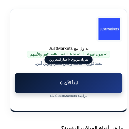
تداول مع JustMarkets
✓ بدون عمولة
✓ تداول الذهب والفوركس والأسهم
شريك موثوق • اختيار المحررين
تنفيذ فوري • سحب وإيداع محلي ودولي آمن.
ابدأ الآن ←
مراجعة JustMarkets كاملة
ما هي أنواع العملات الرقمية؟