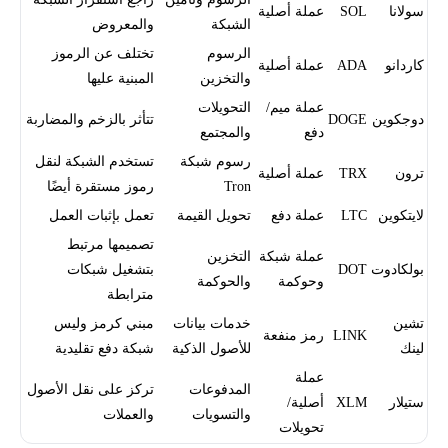
سولانا
SOL
عملة أصلية
الشبكة
والمعروض
الرسوم
تختلف عن الرموز
كاردانو
ADA
عملة أصلية
والتخزين
المبنية عليها
عملة ميم/
التحويلات
دوجكوين
DOGE
تتأثر بالزخم والمضاربة
دفع
والمجتمع
رسوم شبكة
تستخدم الشبكة لنقل
ترون
TRX
عملة أصلية
Tron
رموز مستقرة أيضًا
لايتكوين
LTC
عملة دفع
تحويل القيمة
تعمل بإثبات العمل
تصميمها مرتبط
عملة شبكة
التخزين
بولكادوت
DOT
بتشغيل شبكات
وحوكمة
والحوكمة
مترابطة
تشين
خدمات بيانات
مبني كرمز وليس
LINK
رمز منفعة
لينك
للأصول الذكية
شبكة دفع تقليدية
عملة
المدفوعات
تركز على نقل الأصول
ستيلار
XLM
أصلية/
والتسويات
والعملات
تحويلات