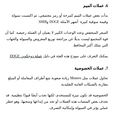
6. عملات الميم
بدأت بعض عملات الميم كمزحة أو رمز مجتمعي، ثم اكتسبت سيولة
وقيمة سوقية كبيرة. أشهر الأمثلة DOGE وSHIB.
السعر المنخفض وعدد الوحدات الكبير لا يعنيان أن العملة رخيصة. كما أن
قوة المجتمع ليست بديلًا عن مراجعة توزيع المعروض والسيولة والجهات
التي تملك أكبر المحافظ.
يمكنك التعرف على نموذج هذه الفئة في دليل
عملة دوجكوين DOGE
.
7. عملات الخصوصية
تحاول عملات مثل Monero زيادة صعوبة تتبع أطراف المعاملة أو المبلغ
مقارنة بالشبكات العامة التقليدية.
الخصوصية قد تكون ميزة للمستخدم، لكنها تجذب أيضًا قيودًا تنظيمية. قد
تحذف بعض المنصات هذه العملات أو تحد من إيداعها وسحبها، وهو خطر
عملي يؤثر في السيولة وإمكانية التصرف.