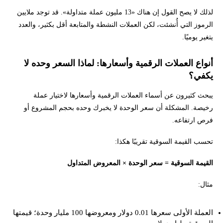
لذلك لا يصح القول إن هناك «13 مليون عملة متداولة». قد توجد ملايين
الرموز التي أُنشئت، لكن العملات النشطة والمتابعة أقل بكثير، والعدد
يتغير يوميًا.
أنواع العملات الرقمية وأسعارها: لماذا السعر وحده لا
يكفي؟
يبحث كثيرون عن أسماء العملات الرقمية وأسعارها لاختيار عملة
رخيصة. المشكلة أن سعر الوحدة لا يخبرك وحده بحجم المشروع أو
فرص ارتفاعه.
تحسب القيمة السوقية تقريبًا هكذا:
القيمة السوقية = سعر الوحدة × المعروض المتداول
مثال:
العملة الأولى سعرها 0.01 دولار ومعروضها 100 مليار وحدة؛ قيمتها