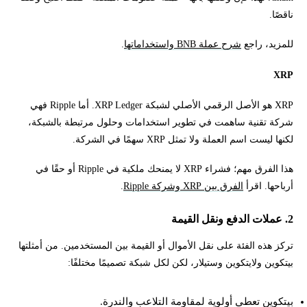
ناقصًا.
للمزيد، راجع
شرح عملة BNB واستخداماتها
.
XRP
XRP هو الأصل الرقمي الأصلي لشبكة XRP Ledger. أما Ripple فهي
شركة تقنية ساهمت في تطوير استخدامات وحلول مرتبطة بالشبكة،
لكنها ليست اسم العملة ولا تمثل XRP سهمًا في الشركة.
هذا الفرق مهم؛ فشراء XRP لا يمنحك ملكية في Ripple أو حقًا في
أرباحها. اقرأ
الفرق بين XRP وشركة Ripple
.
2. عملات الدفع ونقل القيمة
تركز هذه الفئة على نقل الأموال أو القيمة بين المستخدمين. من أمثلتها
بيتكوين ولايتكوين وستيلار، لكن لكل شبكة تصميمًا مختلفًا:
بيتكوين تعطي أولوية لمقاومة التلاعب والندرة.