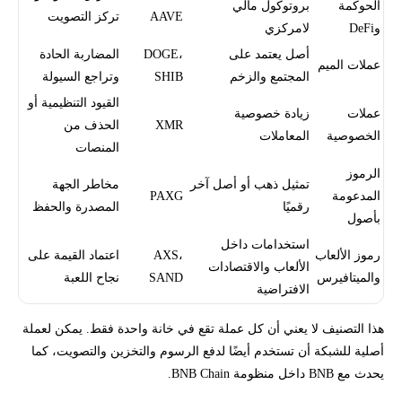
الحوكمة
بروتوكول مالي
AAVE
تركز التصويت
وDeFi
لامركزي
أصل يعتمد على
DOGE،
المضاربة الحادة
عملات الميم
المجتمع والزخم
SHIB
وتراجع السيولة
القيود التنظيمية أو
عملات
زيادة خصوصية
XMR
الحذف من
الخصوصية
المعاملات
المنصات
الرموز
تمثيل ذهب أو أصل آخر
مخاطر الجهة
المدعومة
PAXG
رقميًا
المصدرة والحفظ
بأصول
استخدامات داخل
رموز الألعاب
AXS،
اعتماد القيمة على
الألعاب والاقتصادات
والميتافيرس
SAND
نجاح اللعبة
الافتراضية
هذا التصنيف لا يعني أن كل عملة تقع في خانة واحدة فقط. يمكن لعملة
أصلية للشبكة أن تستخدم أيضًا لدفع الرسوم والتخزين والتصويت، كما
يحدث مع BNB داخل منظومة BNB Chain.