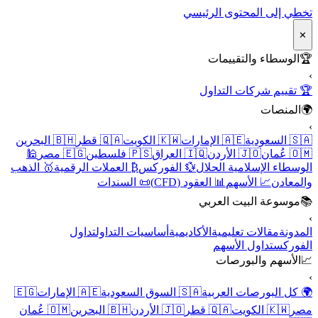
تخطي إلى المحتوى الرئيسي
✕
🏆
الوسطاء والتقييمات
›
🏆 تقييم شركات التداول
🌍
المنصات
›
🇸🇦 السعودية
🇦🇪 الإمارات
🇰🇼 الكويت
🇶🇦 قطر
🇧🇭 البحرين
🇴🇲 عُمان
🇯🇴 الأردن
🇮🇶 العراق
🇵🇸 فلسطين
🇪🇬 مصر
🕌
الوسطاء الإسلامية الحلال
💱 الفوركس
₿ العملات الرقمية
🥇 الذهب
والمعادن
📈 الأسهم
📊 العقود (CFD)
📜 السندات
📚
موسوعة البيت العربي
›
المدونة
مقالات تعليمية
الأكاديمية
أساسيات التداول
تداول
الفوركس
تداول الأسهم
📈
الأسهم والبورصات
›
🌍 كل البورصات العربية
🇸🇦 السوق السعودية
🇦🇪 الإمارات
🇪🇬
مصر
🇰🇼 الكويت
🇶🇦 قطر
🇯🇴 الأردن
🇧🇭 البحرين
🇴🇲 عُمان