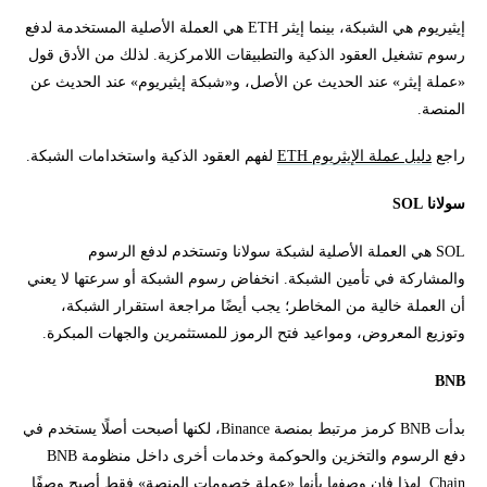
إيثيريوم هي الشبكة، بينما إيثر ETH هي العملة الأصلية المستخدمة لدفع
رسوم تشغيل العقود الذكية والتطبيقات اللامركزية. لذلك من الأدق قول
«عملة إيثر» عند الحديث عن الأصل، و«شبكة إيثيريوم» عند الحديث عن
المنصة.
راجع
دليل عملة الإيثريوم ETH
لفهم العقود الذكية واستخدامات الشبكة.
سولانا SOL
SOL هي العملة الأصلية لشبكة سولانا وتستخدم لدفع الرسوم
والمشاركة في تأمين الشبكة. انخفاض رسوم الشبكة أو سرعتها لا يعني
أن العملة خالية من المخاطر؛ يجب أيضًا مراجعة استقرار الشبكة،
وتوزيع المعروض، ومواعيد فتح الرموز للمستثمرين والجهات المبكرة.
BNB
بدأت BNB كرمز مرتبط بمنصة Binance، لكنها أصبحت أصلًا يستخدم في
دفع الرسوم والتخزين والحوكمة وخدمات أخرى داخل منظومة BNB
Chain. لهذا فإن وصفها بأنها «عملة خصومات المنصة» فقط أصبح وصفًا