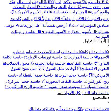
🇵🇸 فلسطين
🚀 تقويم الاكتتابات (IPO)
🌐 المؤشرات العالمية
🥇
سعر الذهب اليوم
🥇 أسعار الذهب والمعادن
💱 أسعار العملات
والفوركس
📅 المؤشرات الاقتصادية
📊 فلتر الأسهم الأمريكية
📋
جميع الأسهم
📈 الأكثر ارتفاعاً
⚡ الأكثر تداولاً
🏆 أكبر الشركات
🧺
صناديق المؤشرات ETF
💰 أرخص تقييماً
💵 أعلى توزيعات
🔥 موصى
بشرائها
🕌 الأسهم الحلال
✨ الأسهم النقية
👨‍🏫 العلماء والهيئات
الشرعية
🧮
أدوات التداول
›
🕌 حاسبة الزكاة
🕌 حاسبة المرابحة الإسلامية
🧼 حاسبة تطهير
الأسهم
🕊️ حاسبة المواريث
💵 حاسبة توزيعات الأرباح
⚖️ حاسبة تكلفة
التداول
🌴 حاسبة التقاعد
💼 حاسبة نهاية الخدمة
💱 محول العملات
📅
التقويم الاقتصادي
🕐 أوقات عمل السوق
🇺🇸 متى يفتح السوق
الأمريكي؟
🧮 حاسبة حجم اللوت
📊 حاسبة قيمة النقطة
💰 حاسبة
ربح الفوركس
📐 حاسبة النقاط المحورية
📏 حاسبة حجم المركز
🌙
حاسبة السواب
📈 متوسط سعر السهم
💹 حاسبة الربح التراكمي
📉
حاسبة عائد التداول
كل الأدوات ←
🧱
المجتمع
›
🧱 حائط المجتمع
🏆 لوحة المحلّلين
✍️ اكتب تحليلك