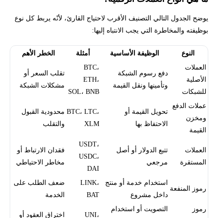
يوضح الجدول التالي التصنيف الأقرب لاحتياج القارئ، لأنّه يربط كل نوع
بوظيفته والمخاطرة التي يجب الانتباه إليها:
النوع
الوظيفة الأساسية
أمثلة
الخطر الأهم
العملات
BTC،
دفع رسوم الشبكة
تقلب السعر أو
الأصلية
ETH،
وتأمينها ونقل القيمة
مشكلات الشبكة
للشبكات
SOL، BNB
عملات الدفع
تحويل القيمة أو
BTC، LTC،
محدودية القبول
ومخزن
الاحتفاظ بها
XLM
والتقلب
القيمة
USDT،
العملات
تتبع الدولار أو أصل
فقدان الارتباط أو
USDC،
المستقرة
مرجعي
مخاطر الاحتياطي
DAI
استخدام خدمة أو منتج
LINK،
ضعف الطلب على
رموز المنفعة
داخل مشروع
BAT
الخدمة
رموز
التصويت أو استخدام
UNI،
اختراق العقود أو