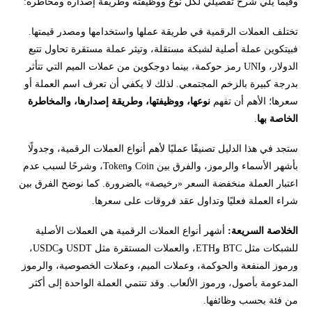
وفيما يلي شرح تفصيلي لكل نوع ووظيفته وطريقة إصداره ومخاطره:
كيف تقارن بين العملات الرقمية قبل اتخاذ قرار؟
تختلف العملات الرقمية في طريقة عملها واستخدامها ومصدر قيمتها.
شراء العملة أم تداول عقد فروقات عليها؟
فبيتكوين عملة أصلية لشبكة مستقلة، وتيثر عملة مستقرة تحاول تتبع
الدولار، وUNI رمز حوكمة، بينما دوجكوين من عملات الميم التي تتأثر
وسطاء يتيحون تداول مشتقات العملات الرقمية
بدرجة كبيرة بالزخم المجتمعي. لذلك لا يكفي أن تعرف اسم العملة أو
سعرها؛ الأهم أن تفهم
نوعها، ووظيفتها، وطريقة إصدارها، والمخاطرة
مخاطر تختلف حسب نوع العملة
الخاصة بها
.
ستجد في هذا الدليل تصنيفًا عمليًا لأهم أنواع العملات الرقمية، وجدولًا
هل العملات الرقمية حلال أم حرام؟
بأشهر الأسماء والرموز، والفرق بين Coin وToken، وشرحًا لسبب عدم
اعتبار العملة منخفضة السعر «رخيصة» بالضرورة. كما نوضح الفرق بين
هل العملات الرقمية قانونية؟
شراء العملة فعليًا وتداول عقد فروقات على سعرها.
كيف يمكن البدء في تداول العملات
الخلاصة السريعة:
أشهر أنواع العملات الرقمية هي العملات الأصلية
للشبكات مثل BTC وETH، والعملات المستقرة مثل USDT وUSDC،
ورموز المنفعة والحوكمة، وعملات الميم، وعملات الخصوصية، والرموز
المدعومة بأصول، ورموز الألعاب. وقد تنتمي العملة الواحدة إلى أكثر
من فئة بحسب وظائفها.