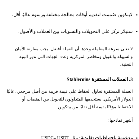
لايتكوين صُممت لتقديم أوقات معالجة مختلفة ورسوم غالبًا أقل.
ستيلار تركز على التحويلات والتسويات بين العملات والأصول.
لا تعني سرعة المعاملة وحدها أن العملة أفضل. يجب مقارنة الأمان
والسيولة والقبول ومخاطر المركزية وعدد الجهات التي تدير البنية
التحتية.
3. العملات المستقرة Stablecoins
العملة المستقرة تحاول الحفاظ على قيمة قريبة من أصل مرجعي، غالبًا
الدولار الأمريكي. يستخدمها المتداولون للتحويل بين المنصات أو
الاحتفاظ مؤقتًا بقيمة أقل تقلبًا من بيتكوين.
أشهر نماذجها:
مدعومة باحتياطيات تقليدية:
مثل USDT وUSDC.