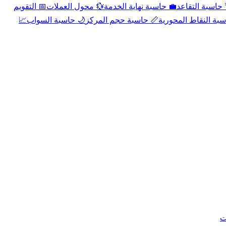
📅 التقويم
💱 محول العملات
💼 حاسبة نهاية الخدمة
🌴 حاسبة التقا
📈
🌙 حاسبة السواب
📏 حاسبة حجم المركز
📐 حاسبة النقاط الم
