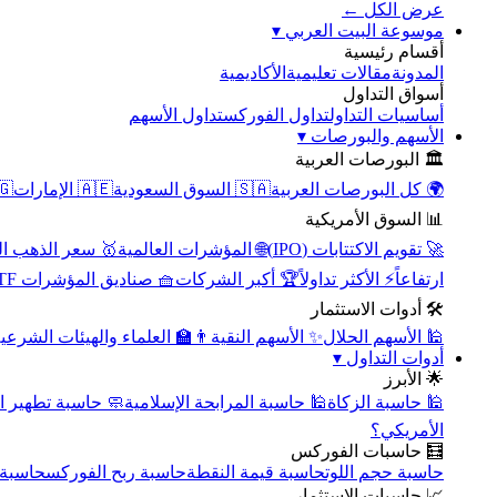
عرض الكل ←
▾
موسوعة البيت العربي
أقسام رئيسية
الأكاديمية
مقالات تعليمية
المدونة
أسواق التداول
تداول الأسهم
تداول الفوركس
أساسيات التداول
▾
الأسهم والبورصات
🏛️ البورصات العربية
مصر
🇦🇪 الإمارات
🇸🇦 السوق السعودية
🌍 كل البورصات العربية
📊 السوق الأمريكية
سعر الذهب اليوم
🌐 المؤشرات العالمية
🚀 تقويم الاكتتابات (IPO)
🧺 صناديق المؤشرات ETF
🏆 أكبر الشركات
⚡ الأكثر تداولاً
ارتفاعاً
🛠️ أدوات الاستثمار
‍🏫 العلماء والهيئات الشرعية
✨ الأسهم النقية
🕌 الأسهم الحلال
▾
أدوات التداول
🌟 الأبرز
سبة تطهير الأسهم
🕌 حاسبة المرابحة الإسلامية
🕌 حاسبة الزكاة
الأمريكي؟
🧮 حاسبات الفوركس
محورية
حاسبة ربح الفوركس
حاسبة قيمة النقطة
حاسبة حجم اللوت
📈 حاسبات الاستثمار