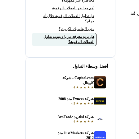
مخاطرة غير مفهومة؟
أهم مخاطر العملات الرقمية
 قد
هل تداول العملات الرقمية حلال أم
حرام؟
متى لا يناسبك الكريبتو؟
هل تريد معرفة مزايا وعيوب تداول
العملات الرقمية؟
أفضل وسطاء التداول
Capital.com - شركة
فتح حساب
كابيتال
4
★
★
★
★
★
شركة Exness منذ 2008
فتح حساب
4.5
★
★
★
★
★
شركة افاتريد AvaTrade
فتح حساب
4
★
★
★
★
★
ل
شركة JustMarkets منذ
فتح حساب
2012