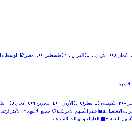
سلامية الحلال
🇪🇬 مصر
🇵🇸 فلسطين
🇮🇶 العراق
🇯🇴 الأردن
🇴
تداول 
🇵🇸 فلسطين
🇴🇲 عُمان
🇧🇭 البحرين
🇯🇴 الأردن
🇶🇦 قطر
🇰🇼 الكويت
 الأكثر ارتفاعاً
📋 جميع الأسهم
📊 فلتر الأسهم الأمريكية
📅 المؤشرات ا
👨‍🏫 العلماء والهيئات الشرعية
✨ الأسهم ال