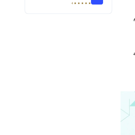
4
★
★
★
★
★