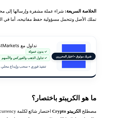
الخلاصة السريعة:
شراء عملة مشفرة وإرسالها إلى محفظ
تملك الأصل وتتحمل مسؤولية حفظ مفاتيحه، أما في الثا
تداول مع JustMarkets
✓ بدون عمولة
شريك موثوق • اختيار المحررين
✓ تداول الذهب والفوركس والأسهم
تنفيذ فوري • سحب وإيداع محلي 
ما هو الكريبتو باختصار؟
مصطلح
الكريبتو Crypto