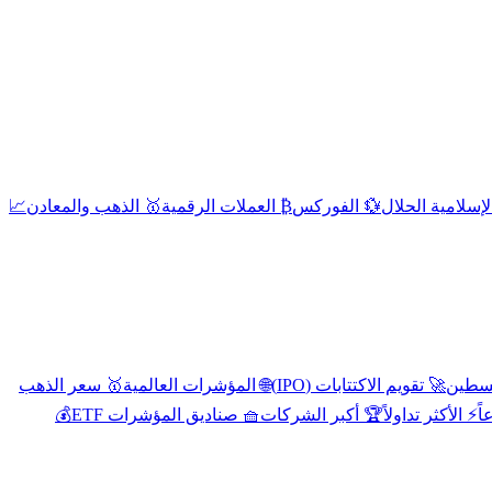
إسلامية الحلال
💱 الفوركس
₿ العملات الرقمية
🥇 الذهب والمعادن
📈
🚀 تقويم الاكتتابات (IPO)
🌐 المؤشرات العالمية
🥇 سعر الذهب
اً
⚡ الأكثر تداولاً
🏆 أكبر الشركات
🧺 صناديق المؤشرات ETF
💰