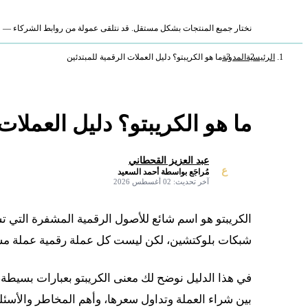
نختار جميع المنتجات بشكل مستقل. قد نتلقى عمولة من روابط الشركاء — لا ي
الرئيسية
المدونة
ما هو الكريبتو؟ دليل العملات الرقمية للمبتدئين
ما هو الكريبتو؟ دليل العملات
عبد العزيز القحطاني
ع
مُراجَع بواسطة أحمد السعيد
✓
آخر تحديث: 02 أغسطس 2026
الكريبتو هو اسم شائع للأصول الرقمية المشفرة التي تس
شبكات بلوكتشين، لكن ليست كل عملة رقمية عملة مش
في هذا الدليل نوضح لك معنى الكريبتو بعبارات بسيطة، 
بين شراء العملة وتداول سعرها، وأهم المخاطر والأسئ