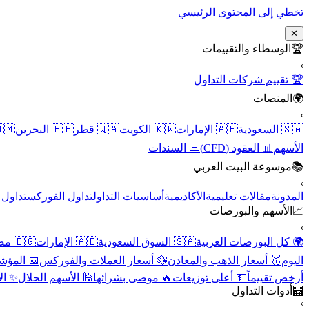
تخطي إلى المحتوى الرئيسي
✕
الوسطاء والتقييمات
🏆
›
🏆 تقييم شركات التداول
المنصات
🌍
›
 عُمان
🇧🇭 البحرين
🇶🇦 قطر
🇰🇼 الكويت
🇦🇪 الإمارات
🇸🇦 السعودية
📜 السندات
📊 العقود (CFD)
الأسهم
موسوعة البيت العربي
📚
›
الأسهم
تداول الفوركس
أساسيات التداول
الأكاديمية
مقالات تعليمية
المدونة
الأسهم والبورصات
📈
›
🇪🇬 مصر
🇦🇪 الإمارات
🇸🇦 السوق السعودية
🌍 كل البورصات العربية
لاقتصادية
💱 أسعار العملات والفوركس
🥇 أسعار الذهب والمعادن
اليوم
نقية
🕌 الأسهم الحلال
🔥 موصى بشرائها
💵 أعلى توزيعات
أرخص تقييماً
أدوات التداول
🧮
›