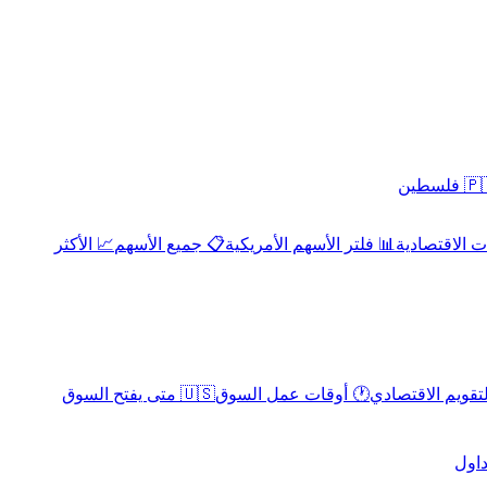
 فلسطين
 الاقتصادية
📊 فلتر الأسهم الأمريكية
📋 جميع الأسهم
📈 الأكثر
لتقويم الاقتصادي
🕐 أوقات عمل السوق
🇺🇸 متى يفتح السوق
داول