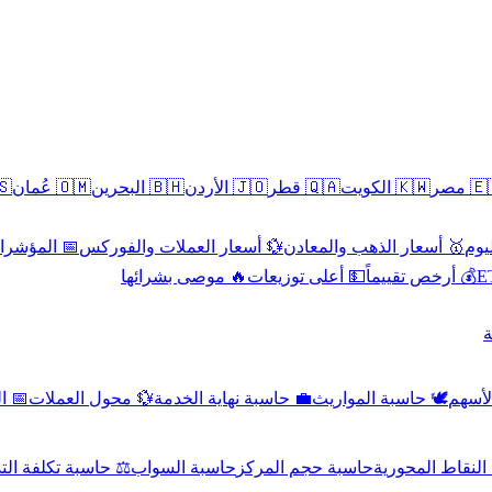
سطين
🇴🇲 عُمان
🇧🇭 البحرين
🇯🇴 الأردن
🇶🇦 قطر
🇰🇼 الكويت
🇪🇬 
 الاقتصادية
💱 أسعار العملات والفوركس
🥇 أسعار الذهب والمعادن
🥇 
🔥 موصى بشرائها
💵 أعلى توزيعات
💰 أرخص تقييماً

صادي
💱 محول العملات
💼 حاسبة نهاية الخدمة
🕊️ حاسبة المواريث
🧼 حا
اسبة تكلفة التداول
حاسبة السواب
حاسبة حجم المركز
حاسبة النقاط ال