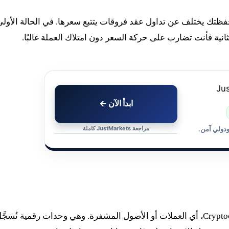
تك يختلف عن تداول عقد فروقات يتتبع سعرها. في الحالة الأولى
نية فأنت تضارب على حركة السعر دون امتلاك العملة غالبًا.
ابدأ الآن ←
مراجعة JustMarkets كاملة
ودولي آمن.
اختصار شائع لكلمة Cryptocurrency، أي العملات أو الأصول المشفرة. وهي وحدات رقمية تُسجَّ