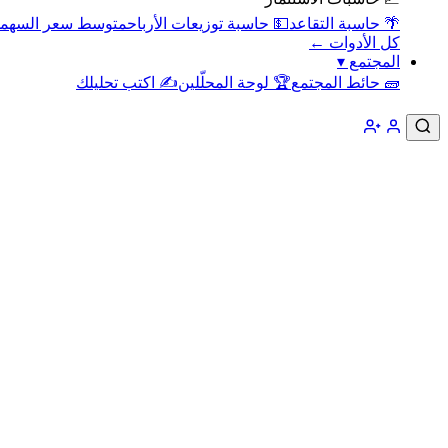
🌴 حاسبة التقاعد
💵 حاسبة توزيعات الأرباح
متوسط سعر السهم
كل الأدوات ←
المجتمع
▾
🧱 حائط المجتمع
🏆 لوحة المحلّلين
✍️ اكتب تحليلك