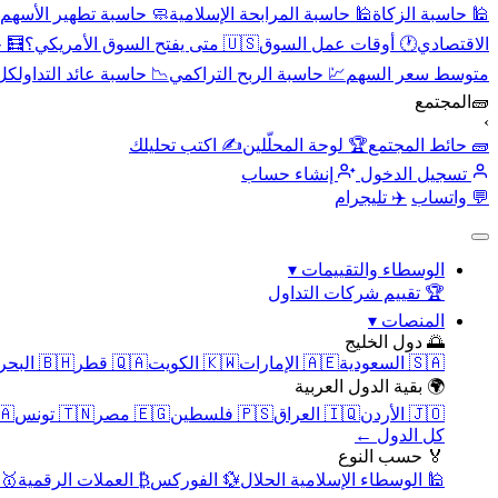
🕌 حاسبة الزكاة
🕌 حاسبة المرابحة الإسلامية
🧼 حاسبة تطهير الأسهم
الاقتصادي
🕐 أوقات عمل السوق
🇺🇸 متى يفتح السوق الأمريكي؟
🧮 
متوسط سعر السهم
💹 حاسبة الربح التراكمي
📉 حاسبة عائد التداول
كل 
🧱
المجتمع
›
🧱 حائط المجتمع
🏆 لوحة المحلّلين
✍️ اكتب تحليلك
تسجيل الدخول
إنشاء حساب
💬 واتساب
✈️ تليجرام
الوسطاء والتقييمات
▾
🏆 تقييم شركات التداول
المنصات
▾
🌅 دول الخليج
🇸🇦 السعودية
🇦🇪 الإمارات
🇰🇼 الكويت
🇶🇦 قطر
🇧🇭 البحرين
🌍 بقية الدول العربية
🇯🇴 الأردن
🇮🇶 العراق
🇵🇸 فلسطين
🇪🇬 مصر
🇹🇳 تونس
🇲🇦 
كل الدول ←
🏅 حسب النوع
🕌 الوسطاء الإسلامية الحلال
💱 الفوركس
₿ العملات الرقمية
🥇 