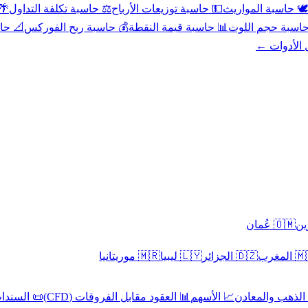
عد
⚖️ حاسبة تكلفة التداول
💵 حاسبة توزيعات الأرباح
🕊️ حاسبة المواريث
حورية
💰 حاسبة ربح الفوركس
📊 حاسبة قيمة النقطة
🧮 حاسبة حجم ال
كل الأدوا
🇴🇲 عُمان
🇲🇷 موريتانيا
🇱🇾 ليبيا
🇩🇿 الجزائر
🇲🇦 ا
 السندات
📊 العقود مقابل الفروقات (CFD)
📈 الأسهم
🥇 الذهب والمع