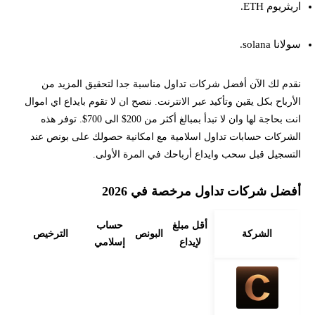
اريثريوم ETH.
سولانا solana.
نقدم لك الآن أفضل شركات تداول مناسبة جدا لتحقيق المزيد من
الأرباح بكل يقين وتأكيد عبر الانترنت. ننصح ان لا تقوم بايداع اي اموال
انت بحاجة لها وان لا تبدأ بمبالغ أكثر من 200$ الى 700$. توفر هذه
الشركات حسابات تداول اسلامية مع امكانية حصولك على بونص عند
التسجيل قبل سحب وايداع أرباحك في المرة الأولى.
أفضل شركات تداول مرخصة في 2026
أقل مبلغ
حساب
الشركة
البونص
الترخيص
لإيداع
إسلامي