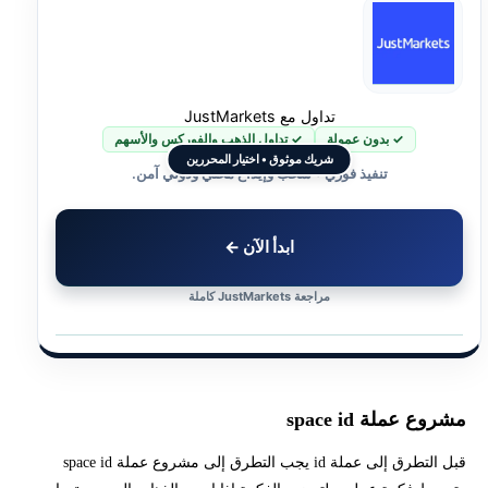
تداول مع JustMarkets
✓ بدون عمولة
✓ تداول الذهب والفوركس والأسهم
شريك موثوق • اختيار المحررين
تنفيذ فوري • سحب وإيداع محلي ودولي آمن.
ابدأ الآن ←
مراجعة JustMarkets كاملة
مشروع عملة space id
قبل التطرق إلى عملة id يجب التطرق إلى مشروع عملة space id