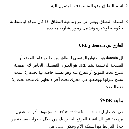
اسم النطاق وهو المستهدف الوصول اليه.
امتداد النطاق ويعبر عن نوع ماهية النطاق اذا كان موقع او منظمة
حكومية او غيره وتشمل رموز إشارية محددة.
الفارق بين domain و URL
ال domain هو العنوان الرئيسي للنطاق وهو خاص عام بالموقع أو
الصفحة الرئيسية بينما URL هو العنوان التفصيلي الخاص لأي صفحة
تندرج تحت الموقع أو تتفرع منه وهو بصمة خاصة بها بحيث إذا قمت
بنسخ عنوانها ووضعتها في محرك بحث آخر لا تظهر لك نتيجة بحث إلا
هذه الصفحة.
ما هو SDK؟
هي اختصار ل software development kit اذا مجموعة أدوات تشغيل
برمجية تتيح لك انشاء الموقع الخاص بك من خلال خطوات بسيطة من
خلال الترابط مع الشبكة الأم ويتكون SDK من