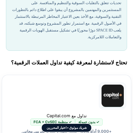
تحديات تتعلق بالتقلبات السوقية والتنظيم والمنافسة. على
المستثمرين والمهتمين بالمشروع أن يبقوا على اطلاع دائم بالتطورات
التقنية والسوقية، مع الأخذ بعين الاعتبار المخاطر المرتبطة بالاستثمار
في الأصول الرقمية. مع استمرار تطور المشروع وتوسع شبكته، قد
يلعب SPACE ID دورًا محوريًا في تشكيل مستقبل الهويات الرقمية
والتعاملات اللامركزية.
تحتاج لاستشارة لمعرفة كيفية تداول العملات الرقمية؟
تداول مع Capital.com
✓ بدون عمولة
✓ منظمة FCA + CySEC
شريك موثوق • اختيار المحررين
+9,000 أداة تداول • منصة سهلة وحساب تجريبي مجاني.