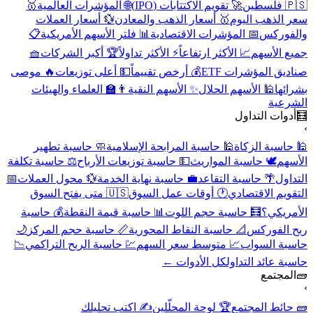
🇵🇸 فلسطين
🚀 تقويم الاكتتابات (IPO)
🌐 المؤشرات العالمية
🥇
سعر الذهب اليوم
🥇 أسعار الذهب والمعادن
💱 أسعار العملات
والفوركس
📅 المؤشرات الاقتصادية
📊 فلتر الأسهم الأمريكية
📋
جميع الأسهم
📈 الأكثر ارتفاعاً
⚡ الأكثر تداولاً
🏆 أكبر الشركات
🧺
صناديق المؤشرات ETF
💰 أرخص تقييماً
💵 أعلى توزيعات
🔥 موصى
بشرائها
🕌 الأسهم الحلال
✨ الأسهم النقية
👨‍🏫 العلماء والهيئات
الشرعية
🧮
أدوات التداول
›
🕌 حاسبة الزكاة
🕌 حاسبة المرابحة الإسلامية
🧼 حاسبة تطهير
الأسهم
🕊️ حاسبة المواريث
💵 حاسبة توزيعات الأرباح
⚖️ حاسبة تكلفة
التداول
🌴 حاسبة التقاعد
💼 حاسبة نهاية الخدمة
💱 محول العملات
📅
التقويم الاقتصادي
🕐 أوقات عمل السوق
🇺🇸 متى يفتح السوق
الأمريكي؟
🧮 حاسبة حجم اللوت
📊 حاسبة قيمة النقطة
💰 حاسبة
ربح الفوركس
📐 حاسبة النقاط المحورية
📏 حاسبة حجم المركز
🌙
حاسبة السواب
📈 متوسط سعر السهم
💹 حاسبة الربح التراكمي
📉
حاسبة عائد التداول
كل الأدوات ←
🧱
المجتمع
›
🧱 حائط المجتمع
🏆 لوحة المحلّلين
✍️ اكتب تحليلك