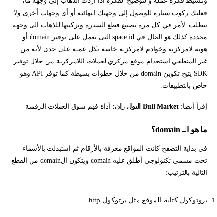
وتبسيط فكرة عمله و لتوضيح الفكرة اذا اردت الذهاب إلى وجهة ما،
فعليك ركوب سيارة للوصول إلى وجهتك النهائية أو أي وجهات أخرى ولا
يتطلب الأمر في كل مرة تصنيع قطع السيارة وتركيبها للذهاب الى وجهة
محددة كذلك هو الحال في space id التى تعمل على توفير domain أو
هوية لامركزية وخوادم لامركزية خاصة بكل عملة على حدى لأنه من
غير المنطقي استخدام موقع مركزي لعملات اللامركزية من خلال توفير
SDK يتيح تكوين domain من خلال خطوات بسيطة كما توفر API وهو
خاص بالتطبيقات.
إقرأ أيضا:
Bull Market البول ران
:
أداة فهم سوق العملات الرقمية
ما هو الـ domain؟
في بداية التصفح كانت المواقع معرفة بالأرقام ثم استبدلت بالأسماء
تحت مسمى تكنولوجي أطلق عليه domain ويتكون الdomain من القطع
التالية بالترتيب:
بروتوكول كتابة الموقع مثل برتوكول http.