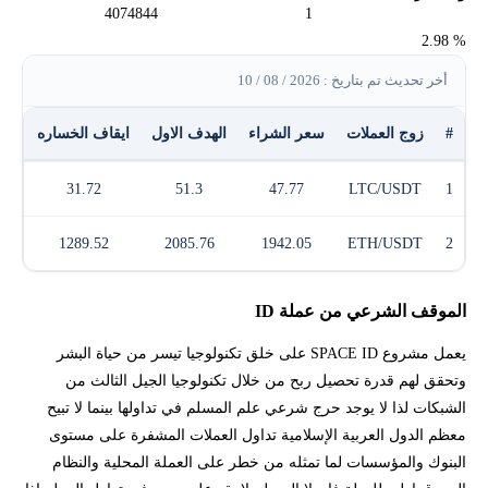
4074844
1
% 2.98
أخر تحديث تم بتاريخ : 2026 / 08 / 10
#
زوج العملات
سعر الشراء
الهدف الاول
ايقاف الخساره
الر
31.72
51.3
47.77
LTC/USDT
1
1289.52
2085.76
1942.05
ETH/USDT
2
الموقف الشرعي من عملة ID
يعمل مشروع SPACE ID على خلق تكنولوجيا تيسر من حياة البشر
وتحقق لهم قدرة تحصيل ربح من خلال تكنولوجيا الجيل الثالث من
الشبكات لذا لا يوجد حرج شرعي علم المسلم في تداولها بينما لا تبيح
معظم الدول العربية الإسلامية تداول العملات المشفرة على مستوى
البنوك والمؤسسات لما تمثله من خطر على العملة المحلية والنظام