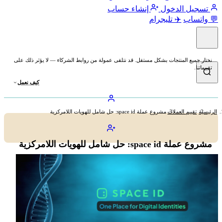
تسجيل الدخول
إنشاء حساب
💬 واتساب
✈️ تليجرام
نختار جميع المنتجات بشكل مستقل. قد نتلقى عمولة من روابط الشركاء — لا يؤثر ذلك على
تقييماتنا.
كيف نعمل
الرئيسية
تقييم العملات
مشروع عملة space id: حل شامل للهويات اللامركزية
مشروع عملة space id: حل شامل للهويات اللامركزية