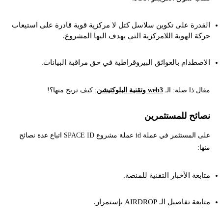
القدرة على تكوين سلاسل كتل لا مركزية قوية قادرة على استيعاب
حركة الهوية اللامركزية التي يهدف اليها المشروع.
الاصطدام بالعوائق البيروقراطية في حق مراقبة البيانات.
مقال ذا صلة: الـ
web3 وتقنية البلوكتيشن
: كيف تربح منها؟!
نصائح للمستثمرين
على المستثمر في عملة id عملة مشروع SPACE ID اتباع عدة نصائح
منها:
متابعة الأخبار التقنية للمنصة.
متابعة تفاصيل الـ AIRDROP بإستمرار.