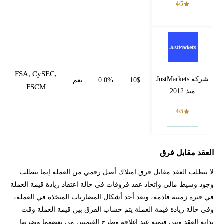
4/5
فتح حساب
FSA, CySEC,
شركة JustMarkets
10$
0.0%
نعم
FSCM
منذ 2012
4/5
فتح حساب
العقد مقابل فرق
لا يتطلب العقد مقابل فرق امتلاك أصل رقمي من العملة إنما يتطلب
وجود وسيط مالى واتخاذ عقد فروقات في حالة اعتقاد زيادة قيمة العملة
في فترة زمنية قادمة، وتعد أحد أشكال المضاربات المتخذة في العملة،
وفي حالة زيادة قيمة العملة يتم حساب الفرق بين قيمة العملة وقت
بداية العقد وبين قيمته عند اغلاقه وطرح القيمتين من بعضهما وضربها