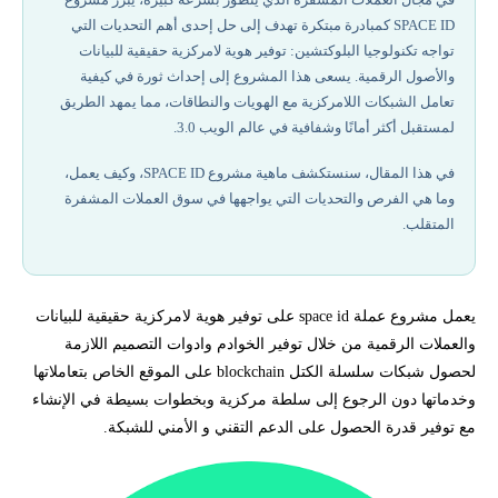
SPACE ID كمبادرة مبتكرة تهدف إلى حل إحدى أهم التحديات التي
تداول عملة space id
تواجه تكنولوجيا البلوكتشين: توفير هوية لامركزية حقيقية للبيانات
والأصول الرقمية. يسعى هذا المشروع إلى إحداث ثورة في كيفية
أفضل شركات تداول مرخصة في 2026
تعامل الشبكات اللامركزية مع الهويات والنطاقات، مما يمهد الطريق
لمستقبل أكثر أمانًا وشفافية في عالم الويب 3.0.
التحليل المالي لعملة ID
في هذا المقال، سنستكشف ماهية مشروع SPACE ID، وكيف يعمل،
وما هي الفرص والتحديات التي يواجهها في سوق العملات المشفرة
مميزات عملة ID
المتقلب.
التحديات التي تواجه عملة ID
يعمل مشروع عملة space id على توفير هوية لامركزية حقيقية للبيانات
نصائح للمستثمرين
والعملات الرقمية من خلال توفير الخوادم وادوات التصميم اللازمة
لحصول شبكات سلسلة الكتل blockchain على الموقع الخاص بتعاملاتها
إخلاء المسؤولية وتنويه المخاطر
وخدماتها دون الرجوع إلى سلطة مركزية وبخطوات بسيطة في الإنشاء
مع توفير قدرة الحصول على الدعم التقني و الأمني للشبكة.
تحتاج لاستشارة لمعرفة كيفية تداول العملات الرقمية؟