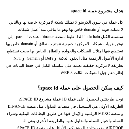
هدف مشروع عملة space id
كل عملة في سوق الكريبتو لا تمتلك شبكة لامركزية خاصة بها وبالتالي
لا تمتلك هوية أو domain خاص بها وهو ما ينافي مبدأ عمل شبكات
سلسلة الكتل blockchain لذا، طبقا لمنصة binance، عمدت space id إلى
توفير هويات شبكات لامركزية حقيقية تتمتع ب نطاق أو domain خاص بها
تستطيع فيها امتلاك الشبكات والخوادم والنطاق الخاص بها بحيث تستطيع
ادارة الأصول الرقمية مثل العقود الذكية أو DeFi أو GameFi أو NFT
بطريقة لامركزية حقيقية تعتمد على سلسلة الكتل في حفظ البيانات في
إطار دعم جيل الشبكات الثالث WEB 3.
كيف يمكن الحصول على عملة space id؟
توجد طريقتين للحصول على عملة ID عملة مشروع SPACE ID،
الطريقة الأولى هي التسجيل في منصات التداول مثل منصة BINANCE
و منصة MEXC الرقمية والإيداع فيها عن طريق البطاقات البنكية وشراء
العملة واختيار العملة والتداول عليها والطريقة الأخرى وهي الـ
AIRDROP وهي متاحة للمشتركين الأوائل على منصة SPACE ID.