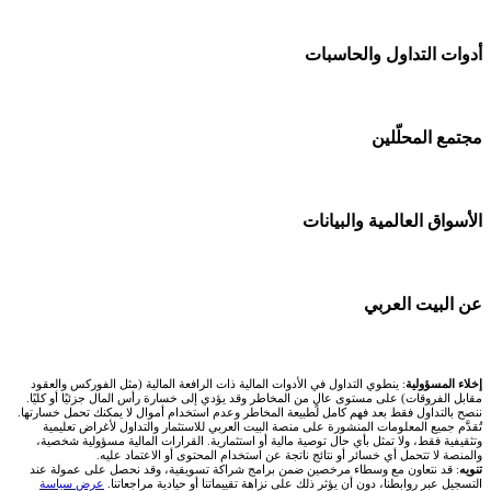
شركات تداول في الإمارات
منصة بينانس
🌍 كل البورصات العربية
أدوات التداول والحاسبات
شركات تداول في الكويت
Bybit باي بت
🇸🇦 السوق السعودية
شركات تداول في قطر
🕌 حاسبة الزكاة
مجتمع المحلّلين
شركة Xm
🇦🇪 أسواق الإمارات
شركات تداول في البحرين
💱 محول العملات
شركة Okx
🇪🇬 البورصة المصرية
🧱 حائط المجتمع
الأسواق العالمية والبيانات
شركات تداول في عُمان
🧮 حاسبة حجم اللوت
اكس تي بي XTB
🇰🇼 بورصة الكويت
🏆 لوحة المحلّلين
شركات تداول في الأردن
📊 حاسبة قيمة النقطة
🌐 المؤشرات العالمية
عن البيت العربي
انتراكتيف بروكرز IBKR
🇶🇦 بورصة قطر
✍️ اكتب تحليلك
شركات تداول في العراق
💰 حاسبة ربح الفوركس
🥇 سعر الذهب اليوم
🇯🇴 بورصة عمّان
من نحن
إخلاء المسؤولية
: ينطوي التداول في الأدوات المالية ذات الرافعة المالية (مثل الفوركس والعقود
شركات تداول في فلسطين
📌 حاسبة النقاط المحورية
مقابل الفروقات) على مستوى عالٍ من المخاطر وقد يؤدي إلى خسارة رأس المال جزئيًا أو كليًا.
🥇 أسعار الذهب والمعادن
ننصح بالتداول فقط بعد فهم كامل لطبيعة المخاطر وعدم استخدام أموال لا يمكنك تحمل خسارتها.
🇧🇭 بورصة البحرين
تُقدَّم جميع المعلومات المنشورة على منصة البيت العربي للاستثمار والتداول لأغراض تعليمية
تواصل معنا
شركات تداول في مصر
وتثقيفية فقط، ولا تمثل بأي حال توصية مالية أو استثمارية. القرارات المالية مسؤولية شخصية،
📏 حاسبة حجم المركز
والمنصة لا تتحمل أي خسائر أو نتائج ناتجة عن استخدام المحتوى أو الاعتماد عليه.
💱 أسعار العملات والفوركس
تنويه
: قد نتعاون مع وسطاء مرخصين ضمن برامج شراكة تسويقية، وقد نحصل على عمولة عند
🇴🇲 بورصة مسقط
التسجيل عبر روابطنا، دون أن يؤثر ذلك على نزاهة تقييماتنا أو حيادية مراجعاتنا.
عرض سياسة
فريق المؤلفين