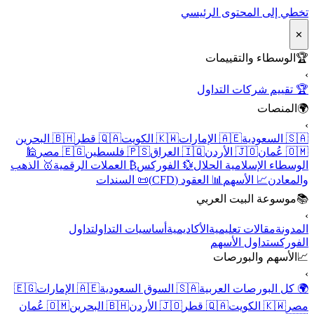
تخطي إلى المحتوى الرئيسي
✕
🏆
الوسطاء والتقييمات
›
🏆 تقييم شركات التداول
🌍
المنصات
›
🇸🇦 السعودية
🇦🇪 الإمارات
🇰🇼 الكويت
🇶🇦 قطر
🇧🇭 البحرين
🇴🇲 عُمان
🇯🇴 الأردن
🇮🇶 العراق
🇵🇸 فلسطين
🇪🇬 مصر
🕌
الوسطاء الإسلامية الحلال
💱 الفوركس
₿ العملات الرقمية
🥇 الذهب
والمعادن
📈 الأسهم
📊 العقود (CFD)
📜 السندات
📚
موسوعة البيت العربي
›
المدونة
مقالات تعليمية
الأكاديمية
أساسيات التداول
تداول
الفوركس
تداول الأسهم
📈
الأسهم والبورصات
›
🌍 كل البورصات العربية
🇸🇦 السوق السعودية
🇦🇪 الإمارات
🇪🇬
مصر
🇰🇼 الكويت
🇶🇦 قطر
🇯🇴 الأردن
🇧🇭 البحرين
🇴🇲 عُمان