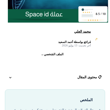
محمد العلي
م
مُراجَع بواسطة أحمد السعيد
✓
آخر تحديث: 13 يوليو 2026
الملف الشخصي
←
📋 محتوى المقال
مشروع عملة space id
الملخص
كيف يمكن الحصول على عملة space id؟
في مجال العملات المشفرة الذي يتطور بسرعة كبيرة، يبرز مشروع