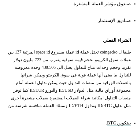
صندوق مؤشر العملة المشفرة.
صناديق الإستثمار
الشراء الفعلي
طبقا ل coingecko تحتل عملة id عملة مشروع space id المرتبة 137 بين
عملات سوق الكريبتو بحجم قيمة سوقية يقترب من 723 مليون دولار
تقريبا وحجم وحدات متاح للتداول يصل الى 430.506 وحدة معروضة
للتداول ما يعني أنها عملة قوية في سوق الكريبتو ويمكن شرائها
بالعملات الورقية من منصات التداول حيث يمكن تداول العملة أمام
مجموعة أوراق مالية مثل الدولار ID/USD واليورو ID/EUR كما توفر
منصات التداول امكانية شراء العملات المشفرة بعملات مشفرة أخرى
مثل تداول ID/BTC وتداول ID/ETH وتمتلك العملة منافسة شرسة من:
بيتكوين BTC
.