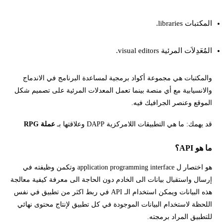
المكتبات libraries.
المُعَدِلاَت المرئية visual editors.
والمكتبات هي مجموعة أكواد برمجية لمساعدة البرنامج في الاندماج
والانسيابية مع أي منصة بينما تعمل المعدلات المرئية على تصميم شكل
الموقع وعنصر الجرافيك فيه.
قد يهمك: ما هي التطبيقات اللامركزية DAPP وعلاقتها بـ
عملة RPG
ما هو API؟
هو اختصار ل application programming interface وتكمن وظيفته في
إرسال واستقبال بيانات الى الخادم دون الحاجة الى معرفة كيفية معالجة
هذه البيانات ويمكن استخدام الـ API في ربط اكثر من تطبيق في نفس
اللحظة لاستخدام البيانات الموجودة في كل تطبيق لإنتاج محتوى نهائي
للتطبيق المراد برمجته.