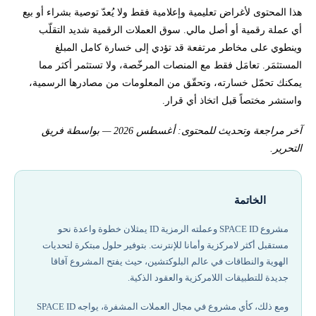
هذا المحتوى لأغراض تعليمية وإعلامية فقط ولا يُعدّ توصية بشراء أو بيع
أي عملة رقمية أو أصل مالي. سوق العملات الرقمية شديد التقلّب
وينطوي على مخاطر مرتفعة قد تؤدي إلى خسارة كامل المبلغ
المستثمَر. تعامَل فقط مع المنصات المرخّصة، ولا تستثمر أكثر مما
يمكنك تحمّل خسارته، وتحقّق من المعلومات من مصادرها الرسمية،
واستشر مختصاً قبل اتخاذ أي قرار.
آخر مراجعة وتحديث للمحتوى: أغسطس 2026 — بواسطة فريق
التحرير.
الخاتمة
مشروع SPACE ID وعملته الرمزية ID يمثلان خطوة واعدة نحو
مستقبل أكثر لامركزية وأمانا للإنترنت. بتوفير حلول مبتكرة لتحديات
الهوية والنطاقات في عالم البلوكتشين، حيث يفتح المشروع آفاقا
جديدة للتطبيقات اللامركزية والعقود الذكية.
ومع ذلك، كأي مشروع في مجال العملات المشفرة، يواجه SPACE ID