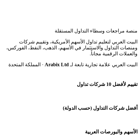
منصة مراجعات وسطاء التداول المستقلة
البيت العربي لتعليم تداول الأسهم الأمريكية، وتقييم شركات
ومنصات التداول والاستثمار في الأسهم، الذهب، النفط، الفوركس،
والعملات الرقمية مجاناً.
البيت العربي علامة تجارية تابعة لـ
Arabix Ltd
· المملكة المتحدة
تقييم لأفضل 10 شركات تداول
شركة Capital.com
أفضل شركات التداول (حسب الدولة)
افاتريد AvaTrade
شركات تداول في السعودية
الأسهم والبورصات العربية
اكسنس Exness