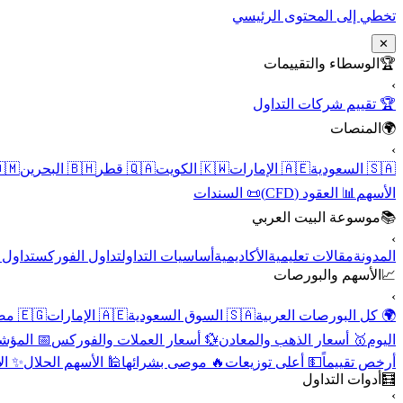
تخطي إلى المحتوى الرئيسي
✕
الوسطاء والتقييمات
🏆
›
🏆 تقييم شركات التداول
المنصات
🌍
›
 عُمان
🇧🇭 البحرين
🇶🇦 قطر
🇰🇼 الكويت
🇦🇪 الإمارات
🇸🇦 السعودية
📜 السندات
📊 العقود (CFD)
الأسهم
موسوعة البيت العربي
📚
›
الأسهم
تداول الفوركس
أساسيات التداول
الأكاديمية
مقالات تعليمية
المدونة
الأسهم والبورصات
📈
›
🇪🇬 مصر
🇦🇪 الإمارات
🇸🇦 السوق السعودية
🌍 كل البورصات العربية
لاقتصادية
💱 أسعار العملات والفوركس
🥇 أسعار الذهب والمعادن
اليوم
نقية
🕌 الأسهم الحلال
🔥 موصى بشرائها
💵 أعلى توزيعات
أرخص تقييماً
أدوات التداول
🧮
›