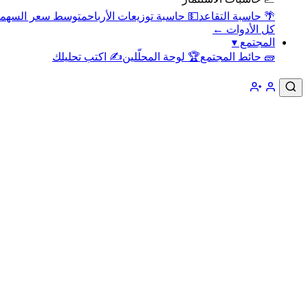
🌴 حاسبة التقاعد
💵 حاسبة توزيعات الأرباح
متوسط سعر السهم
كل الأدوات ←
المجتمع
▾
🧱 حائط المجتمع
🏆 لوحة المحلّلين
✍️ اكتب تحليلك