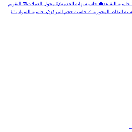
📅 التقويم
💱 محول العملات
💼 حاسبة نهاية الخدمة
🌴 حاسبة التقا
📈
🌙 حاسبة السواب
📏 حاسبة حجم المركز
📐 حاسبة النقاط الم
