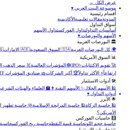
عرض الكل ←
▾
موسوعة البيت العربي
أقسام رئيسية
الأكاديمية
مقالات تعليمية
المدونة
أسواق التداول
تداول الأسهم
تداول الفوركس
أساسيات التداول
▾
الأسهم والبورصات
🏛️ البورصات العربية
مصر
🇦🇪 الإمارات
🇸🇦 السوق السعودية
🌍 كل البورصات العربية
📊 السوق الأمريكية
سعر الذهب اليوم
🌐 المؤشرات العالمية
🚀 تقويم الاكتتابات (IPO)
🧺 صناديق المؤشرات ETF
🏆 أكبر الشركات
⚡ الأكثر تداولاً
ارتفاعاً
🛠️ أدوات الاستثمار
‍🏫 العلماء والهيئات الشرعية
✨ الأسهم النقية
🕌 الأسهم الحلال
▾
أدوات التداول
🌟 الأبرز
سبة تطهير الأسهم
🕌 حاسبة المرابحة الإسلامية
🕌 حاسبة الزكاة
الأمريكي؟
🧮 حاسبات الفوركس
محورية
حاسبة ربح الفوركس
حاسبة قيمة النقطة
حاسبة حجم اللوت
📈 حاسبات الاستثمار