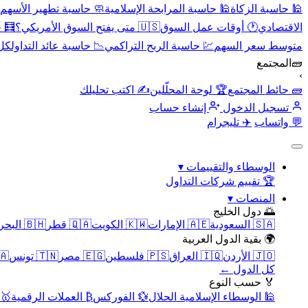
🕌 حاسبة الزكاة
🕌 حاسبة المرابحة الإسلامية
🧼 حاسبة تطهير الأسهم
الاقتصادي
🕐 أوقات عمل السوق
🇺🇸 متى يفتح السوق الأمريكي؟
🧮 
متوسط سعر السهم
💹 حاسبة الربح التراكمي
📉 حاسبة عائد التداول
كل 
🧱
المجتمع
›
🧱 حائط المجتمع
🏆 لوحة المحلّلين
✍️ اكتب تحليلك
تسجيل الدخول
إنشاء حساب
💬 واتساب
✈️ تليجرام
الوسطاء والتقييمات
▾
🏆 تقييم شركات التداول
المنصات
▾
🌅 دول الخليج
🇸🇦 السعودية
🇦🇪 الإمارات
🇰🇼 الكويت
🇶🇦 قطر
🇧🇭 البحرين
🌍 بقية الدول العربية
🇯🇴 الأردن
🇮🇶 العراق
🇵🇸 فلسطين
🇪🇬 مصر
🇹🇳 تونس
🇲🇦 
كل الدول ←
🏅 حسب النوع
🕌 الوسطاء الإسلامية الحلال
💱 الفوركس
₿ العملات الرقمية
🥇 