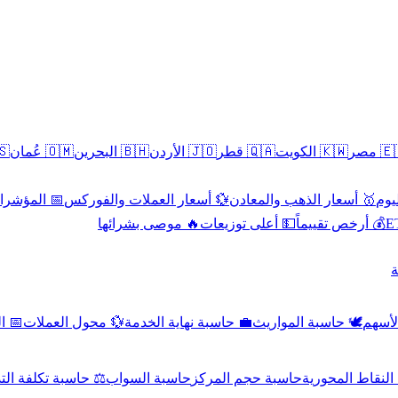
سطين
🇴🇲 عُمان
🇧🇭 البحرين
🇯🇴 الأردن
🇶🇦 قطر
🇰🇼 الكويت
🇪🇬 
 الاقتصادية
💱 أسعار العملات والفوركس
🥇 أسعار الذهب والمعادن
🥇 
🔥 موصى بشرائها
💵 أعلى توزيعات
💰 أرخص تقييماً

صادي
💱 محول العملات
💼 حاسبة نهاية الخدمة
🕊️ حاسبة المواريث
🧼 حا
اسبة تكلفة التداول
حاسبة السواب
حاسبة حجم المركز
حاسبة النقاط ال