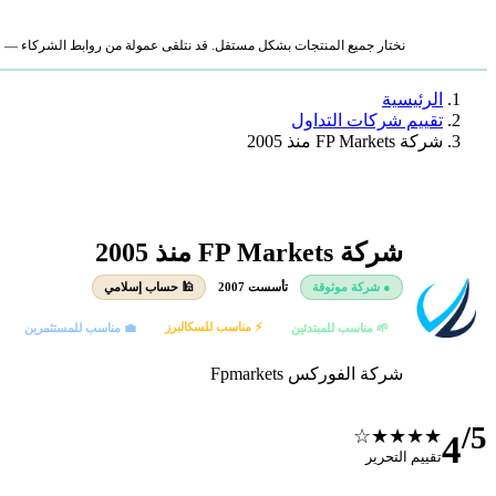
نختار جميع المنتجات بشكل مستقل. قد نتلقى عمولة من روابط الشركاء — لا ي
الرئيسية
تقييم شركات التداول
شركة FP Markets منذ 2005
شركة FP Markets منذ 2005
● شركة موثوقة
تأسست 2007
🕌 حساب إسلامي
⚡ مناسب للسكالبرز
🌱 مناسب للمبتدئين
💼 مناسب للمستثمرين
شركة الفوركس Fpmarkets
/5
★★★★☆
4
تقييم التحرير