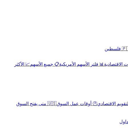
 فلسطين
 الاقتصادية
📊 فلتر الأسهم الأمريكية
📋 جميع الأسهم
📈 الأكثر
لتقويم الاقتصادي
🕐 أوقات عمل السوق
🇺🇸 متى يفتح السوق
داول