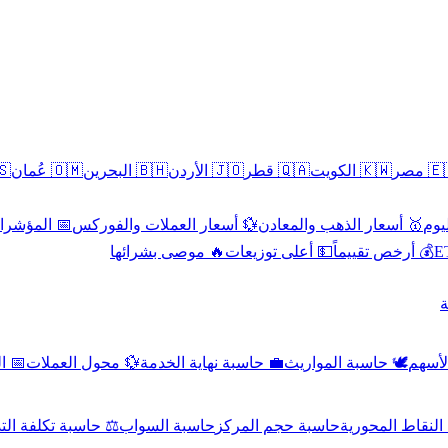
سطين
🇴🇲 عُمان
🇧🇭 البحرين
🇯🇴 الأردن
🇶🇦 قطر
🇰🇼 الكويت
🇪🇬 
 الاقتصادية
💱 أسعار العملات والفوركس
🥇 أسعار الذهب والمعادن
🥇 
🔥 موصى بشرائها
💵 أعلى توزيعات
💰 أرخص تقييماً

صادي
💱 محول العملات
💼 حاسبة نهاية الخدمة
🕊️ حاسبة المواريث
🧼 حا
اسبة تكلفة التداول
حاسبة السواب
حاسبة حجم المركز
حاسبة النقاط ال