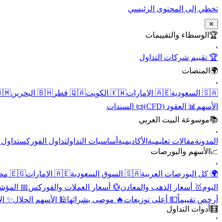
تخطي إلى المحتوى الرئيسي
✕
الوسطاء والتقييمات
🏆
›
🏆 تقييم شركات التداول
المنصات
🌍
›
 عُمان
🇧🇭 البحرين
🇶🇦 قطر
🇰🇼 الكويت
🇦🇪 الإمارات
🇸🇦 السعودية
📜 السندات
📊 العقود (CFD)
الأسهم
موسوعة البيت العربي
📚
›
الأسهم
تداول الفوركس
أساسيات التداول
الأكاديمية
مقالات تعليمية
المدونة
الأسهم والبورصات
📈
›
🇪🇬 مصر
🇦🇪 الإمارات
🇸🇦 السوق السعودية
🌍 كل البورصات العربية
لاقتصادية
💱 أسعار العملات والفوركس
🥇 أسعار الذهب والمعادن
اليوم
نقية
🕌 الأسهم الحلال
🔥 موصى بشرائها
💵 أعلى توزيعات
أرخص تقييماً
أدوات التداول
🧮
›