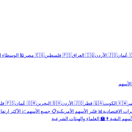
سلامية الحلال
🇪🇬 مصر
🇵🇸 فلسطين
🇮🇶 العراق
🇯🇴 الأردن
🇴
تداول 
🇵🇸 فلسطين
🇴🇲 عُمان
🇧🇭 البحرين
🇯🇴 الأردن
🇶🇦 قطر
🇰🇼 الكويت
 الأكثر ارتفاعاً
📋 جميع الأسهم
📊 فلتر الأسهم الأمريكية
📅 المؤشرات ا
👨‍🏫 العلماء والهيئات الشرعية
✨ الأسهم ال