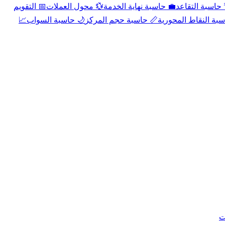
📅 التقويم
💱 محول العملات
💼 حاسبة نهاية الخدمة
🌴 حاسبة التقا
📈
🌙 حاسبة السواب
📏 حاسبة حجم المركز
📐 حاسبة النقاط الم
