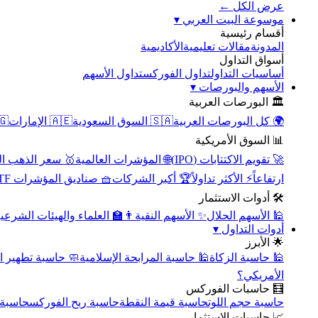
عرض الكل ←
▾
موسوعة البيت العربي
أقسام رئيسية
الأكاديمية
مقالات تعليمية
المدونة
أسواق التداول
تداول الأسهم
تداول الفوركس
أساسيات التداول
▾
الأسهم والبورصات
🏛️ البورصات العربية
مصر
🇦🇪 الإمارات
🇸🇦 السوق السعودية
🌍 كل البورصات العربية
📊 السوق الأمريكية
سعر الذهب اليوم
🌐 المؤشرات العالمية
🚀 تقويم الاكتتابات (IPO)
🧺 صناديق المؤشرات ETF
🏆 أكبر الشركات
⚡ الأكثر تداولاً
ارتفاعاً
🛠️ أدوات الاستثمار
‍🏫 العلماء والهيئات الشرعية
✨ الأسهم النقية
🕌 الأسهم الحلال
▾
أدوات التداول
🌟 الأبرز
سبة تطهير الأسهم
🕌 حاسبة المرابحة الإسلامية
🕌 حاسبة الزكاة
الأمريكي؟
🧮 حاسبات الفوركس
محورية
حاسبة ربح الفوركس
حاسبة قيمة النقطة
حاسبة حجم اللوت
📈 حاسبات الاستثمار