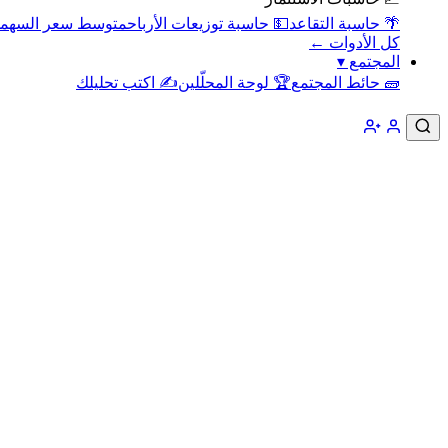
🌴 حاسبة التقاعد
💵 حاسبة توزيعات الأرباح
متوسط سعر السهم
كل الأدوات ←
المجتمع
▾
🧱 حائط المجتمع
🏆 لوحة المحلّلين
✍️ اكتب تحليلك