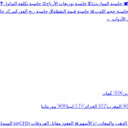
عد
⚖️ حاسبة تكلفة التداول
💵 حاسبة توزيعات الأرباح
🕊️ حاسبة المواريث
حورية
💰 حاسبة ربح الفوركس
📊 حاسبة قيمة النقطة
🧮 حاسبة حجم ال
كل الأدوا
🇴🇲 عُمان
🇲🇷 موريتانيا
🇱🇾 ليبيا
🇩🇿 الجزائر
🇲🇦 ا
 السندات
📊 العقود مقابل الفروقات (CFD)
📈 الأسهم
🥇 الذهب والمع