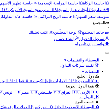
🕌 حاسبة الزكاة
🕌 حاسبة المرابحة الإسلامية
🧼 حاسبة تطهير الأسهم
الاقتصادي
🕐 أوقات عمل السوق
🇺🇸 متى يفتح السوق الأمريكي؟
🧮 
متوسط سعر السهم
💹 حاسبة الربح التراكمي
📉 حاسبة عائد التداول
كل 
🧱
المجتمع
›
🧱 حائط المجتمع
🏆 لوحة المحلّلين
✍️ اكتب تحليلك
تسجيل الدخول
إنشاء حساب
💬 واتساب
✈️ تليجرام
الوسطاء والتقييمات
▾
🏆 تقييم شركات التداول
المنصات
▾
🌅 دول الخليج
🇸🇦 السعودية
🇦🇪 الإمارات
🇰🇼 الكويت
🇶🇦 قطر
🇧🇭 البحرين
🌍 بقية الدول العربية
🇯🇴 الأردن
🇮🇶 العراق
🇵🇸 فلسطين
🇪🇬 مصر
🇹🇳 تونس
🇲🇦 
كل الدول ←
🏅 حسب النوع
🕌 الوسطاء الإسلامية الحلال
💱 الفوركس
₿ العملات الرقمية
🥇 