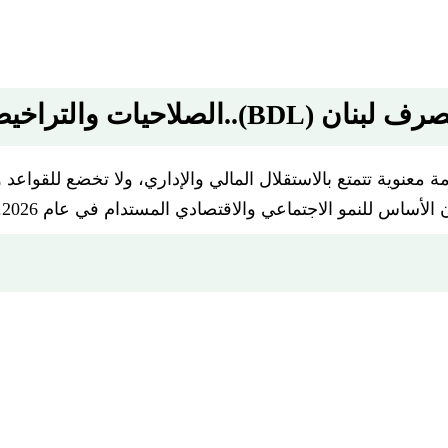
لبنان (BDL)..الصلاحيات والتراخيص
عد هيئة عامة معنوية تتمتع بالاستقلال المالي والإداري، ولا تخضع للق
أساس للنمو الاجتماعي والاقتصادي المستدام في عام 2026.