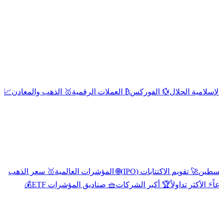
إسلامية الحلال
💱 الفوركس
₿ العملات الرقمية
🥇 الذهب والمعادن
📈
🚀 تقويم الاكتتابات (IPO)
🌐 المؤشرات العالمية
🥇 سعر الذهب
اً
⚡ الأكثر تداولاً
🏆 أكبر الشركات
🧺 صناديق المؤشرات ETF
💰