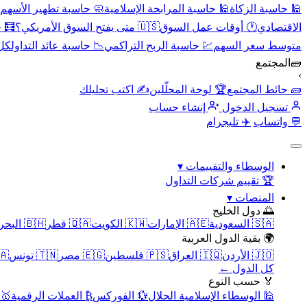
🕌 حاسبة الزكاة
🕌 حاسبة المرابحة الإسلامية
🧼 حاسبة تطهير الأسهم
الاقتصادي
🕐 أوقات عمل السوق
🇺🇸 متى يفتح السوق الأمريكي؟
🧮 
متوسط سعر السهم
💹 حاسبة الربح التراكمي
📉 حاسبة عائد التداول
كل 
🧱
المجتمع
›
🧱 حائط المجتمع
🏆 لوحة المحلّلين
✍️ اكتب تحليلك
تسجيل الدخول
إنشاء حساب
💬 واتساب
✈️ تليجرام
الوسطاء والتقييمات
▾
🏆 تقييم شركات التداول
المنصات
▾
🌅 دول الخليج
🇸🇦 السعودية
🇦🇪 الإمارات
🇰🇼 الكويت
🇶🇦 قطر
🇧🇭 البحرين
🌍 بقية الدول العربية
🇯🇴 الأردن
🇮🇶 العراق
🇵🇸 فلسطين
🇪🇬 مصر
🇹🇳 تونس
🇲🇦 
كل الدول ←
🏅 حسب النوع
🕌 الوسطاء الإسلامية الحلال
💱 الفوركس
₿ العملات الرقمية
🥇 