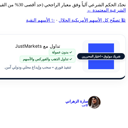
نحدّد الحكم الشرعي آلياً وفق معيار الراجحي (حد أقصى 30% من القيمة السوقية): فحص نشاط الشركة أولاً، ثم نسبة الديون ونسبة الإيرادات الربوية إلى القيمة السوقية — دون مراجعة بشرية.
الشرعية المعتمدة ←
🕌 تصفّح كل الأسهم الأمريكية الحلال
·
✨ الأسهم النقية
تداول مع JustMarkets
✓ بدون عمولة
شريك موثوق • اختيار المحررين
✓ تداول الذهب والفوركس والأسهم
تنفيذ فوري • سحب وإيداع محلي ودولي آمن.
✓
سارة الزهراني
كاتب