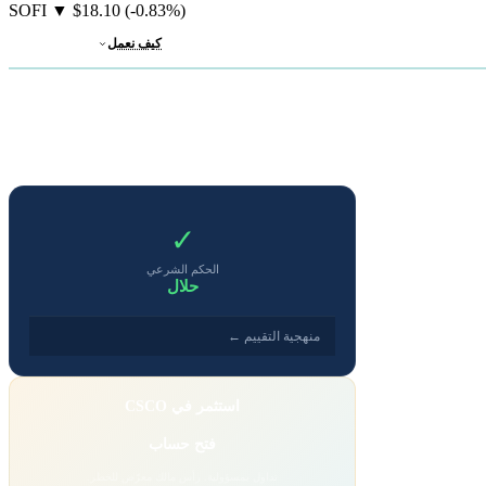
SOFI
▼
$18.10
(-0.83%)
كيف نعمل
✓
الحكم الشرعي
حلال
منهجية التقييم ←
استثمر في CSCO
فتح حساب
تداول بمسؤولية. رأس مالك معرّض للخطر.