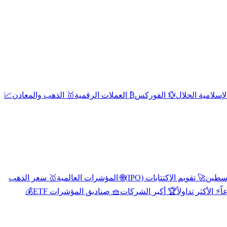
إسلامية الحلال
💱 الفوركس
₿ العملات الرقمية
🥇 الذهب والمعادن
📈
🚀 تقويم الاكتتابات (IPO)
🌐 المؤشرات العالمية
🥇 سعر الذهب
اً
⚡ الأكثر تداولاً
🏆 أكبر الشركات
🧺 صناديق المؤشرات ETF
💰