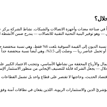
في صناعة معدات وأجهزة الاتصالات والشبكات. نشاط الشركة يركز عل
وهو توفير البنية التحتية التقنية للاتصالات — يندرج ضمن الأنشطة الا
التصنيف الذي استوفته الشركة يعكس توازناً محدداً في هيكلها ال
ل والأرباح المحققة من نشاطها الأساسي، وتتجنب الاعتماد الكبير على 
لال — يجعل الشركة قابلة للتصنيف الإيجابي من منظور الاستثمار الإس
صاد الحديث، وحاجتها لا تقتصر على قطاع واحد بل تشمل القطاعات الحك
يْ الدين والاستثمارات الربوية، اللذين يقعان في نطاقات آمنة وفق ال