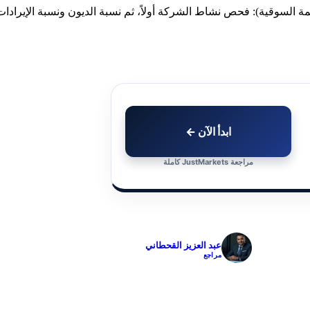
ابدأ الآن ←
مراجعة JustMarkets كاملة
✓
عبد العزيز القحطاني
مراجع