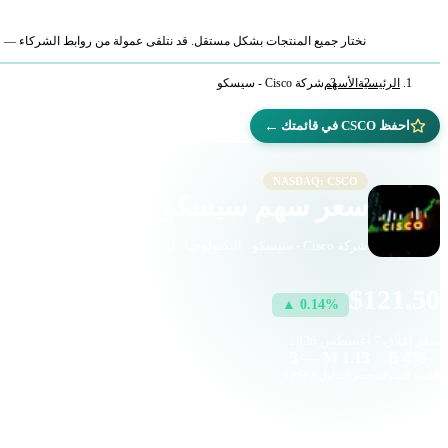
نختار جميع المنتجات بشكل مستقل. قد نتلقى عمولة من روابط الشركاء — لا ي
الرئيسية
الأسهم
شركة Cisco - سيسكو
←
احفظ CSCO في قائمتك
NASDAQ: CSCO
سعر سهم سيسكو (CSCO)
شركة Cisco - سيسكو · التكنولوجيا · ناسداك
$121.50
▲ 0.14%
سعر إغلاق
7 أغسطس 2026
3
—
1.13 M
455 B
القيمة السوقية
حجم التداول
P/E
EPS