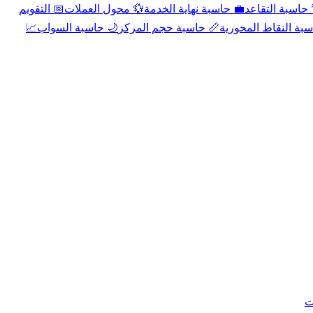
📅 التقويم
💱 محول العملات
💼 حاسبة نهاية الخدمة
🌴 حاسبة التقا
📈
🌙 حاسبة السواب
📏 حاسبة حجم المركز
📐 حاسبة النقاط الم
