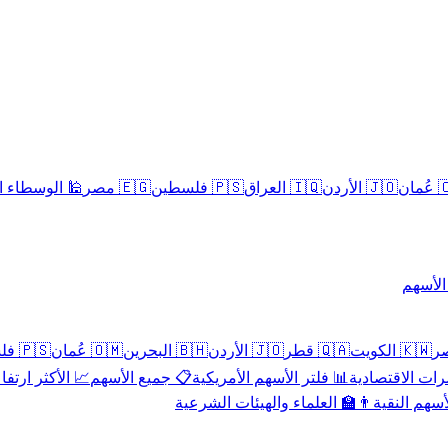
سلامية الحلال
🇪🇬 مصر
🇵🇸 فلسطين
🇮🇶 العراق
🇯🇴 الأردن
🇴
تداول 
🇵🇸 فلسطين
🇴🇲 عُمان
🇧🇭 البحرين
🇯🇴 الأردن
🇶🇦 قطر
🇰🇼 الكويت
 الأكثر ارتفاعاً
📋 جميع الأسهم
📊 فلتر الأسهم الأمريكية
📅 المؤشرات ا
👨‍🏫 العلماء والهيئات الشرعية
✨ الأسهم ال