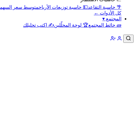
🌴 حاسبة التقاعد
💵 حاسبة توزيعات الأرباح
متوسط سعر السهم
كل الأدوات ←
المجتمع
▾
🧱 حائط المجتمع
🏆 لوحة المحلّلين
✍️ اكتب تحليلك