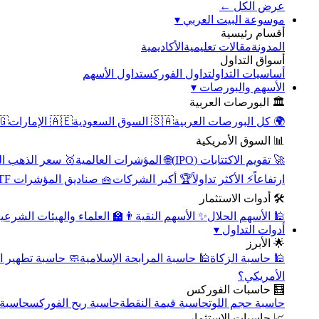
عرض الكل ←
▾
موسوعة البيت العربي
أقسام رئيسية
الأكاديمية
مقالات تعليمية
المدونة
أسواق التداول
تداول الأسهم
تداول الفوركس
أساسيات التداول
▾
الأسهم والبورصات
🏛️ البورصات العربية
مصر
🇦🇪 الإمارات
🇸🇦 السوق السعودية
🌍 كل البورصات العربية
📊 السوق الأمريكية
سعر الذهب اليوم
🌐 المؤشرات العالمية
🚀 تقويم الاكتتابات (IPO)
🧺 صناديق المؤشرات ETF
🏆 أكبر الشركات
⚡ الأكثر تداولاً
ارتفاعاً
🛠️ أدوات الاستثمار
‍🏫 العلماء والهيئات الشرعية
✨ الأسهم النقية
🕌 الأسهم الحلال
▾
أدوات التداول
🌟 الأبرز
سبة تطهير الأسهم
🕌 حاسبة المرابحة الإسلامية
🕌 حاسبة الزكاة
الأمريكي؟
🧮 حاسبات الفوركس
محورية
حاسبة ربح الفوركس
حاسبة قيمة النقطة
حاسبة حجم اللوت
📈 حاسبات الاستثمار