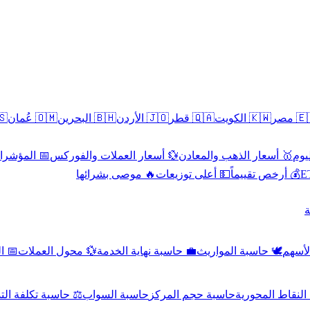
سطين
🇴🇲 عُمان
🇧🇭 البحرين
🇯🇴 الأردن
🇶🇦 قطر
🇰🇼 الكويت
🇪🇬 
 الاقتصادية
💱 أسعار العملات والفوركس
🥇 أسعار الذهب والمعادن
🥇 
🔥 موصى بشرائها
💵 أعلى توزيعات
💰 أرخص تقييماً

صادي
💱 محول العملات
💼 حاسبة نهاية الخدمة
🕊️ حاسبة المواريث
🧼 حا
اسبة تكلفة التداول
حاسبة السواب
حاسبة حجم المركز
حاسبة النقاط ال