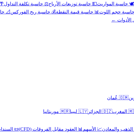
عد
⚖️ حاسبة تكلفة التداول
💵 حاسبة توزيعات الأرباح
🕊️ حاسبة المواريث
حورية
💰 حاسبة ربح الفوركس
📊 حاسبة قيمة النقطة
🧮 حاسبة حجم ال
كل الأدوا
🇴🇲 عُمان
🇲🇷 موريتانيا
🇱🇾 ليبيا
🇩🇿 الجزائر
🇲🇦 ا
 السندات
📊 العقود مقابل الفروقات (CFD)
📈 الأسهم
🥇 الذهب والمع