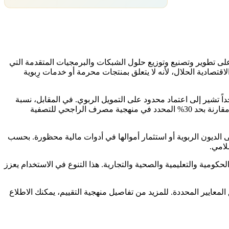
ى تطوير وتصنيع وتوزيع حلول الشبكات والبرمجيات المتقدمة التي
قتصادية الحلال، لأنه لا يتعلق بمنتجات محرمة أو خدمات رِبوية
مالي. نسبة الديون إلى القيمة السوقية بلغت 6% فقط، وهي نسبة منخفضة جداً تشير إلى اعتماد محدود على التمويل الربوي. في المقابل، نسبة
الاستثمارات الربوية — وهي الأموال المستثمرة في أدوات مالية ربوية أو تحمل عناصر ربا — وصلت إلى 3.5%، وهي أيضاً نسبة منخفضة جداً مقارنة بحد 30% المحدد في منهجية مصرف الراجحي للتصفية
الديون الربوية أو استثمار أموالها في أدوات مالية محظورة. بحسب
لامي.
ومية والتعليمية والصحية والتجارية. هذا التنوع في الاستخدام يعزز
معايير المحددة. للمزيد من تفاصيل منهجية التقييم، يمكنك الاطلاع