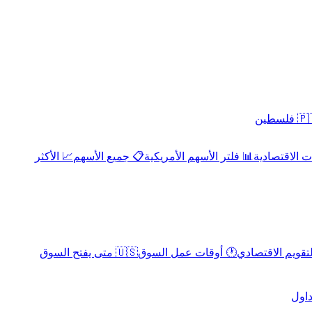
 فلسطين
 الاقتصادية
📊 فلتر الأسهم الأمريكية
📋 جميع الأسهم
📈 الأكثر
لتقويم الاقتصادي
🕐 أوقات عمل السوق
🇺🇸 متى يفتح السوق
داول