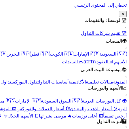
تخطي إلى المحتوى الرئيسي
✕
الوسطاء والتقييمات
🏆
›
🏆 تقييم شركات التداول
المنصات
🌍
›
 عُمان
🇧🇭 البحرين
🇶🇦 قطر
🇰🇼 الكويت
🇦🇪 الإمارات
🇸🇦 السعودية
📜 السندات
📊 العقود (CFD)
الأسهم
موسوعة البيت العربي
📚
›
الأسهم
تداول الفوركس
أساسيات التداول
الأكاديمية
مقالات تعليمية
المدونة
الأسهم والبورصات
📈
›
🇪🇬 مصر
🇦🇪 الإمارات
🇸🇦 السوق السعودية
🌍 كل البورصات العربية
لاقتصادية
💱 أسعار العملات والفوركس
🥇 أسعار الذهب والمعادن
اليوم
نقية
🕌 الأسهم الحلال
🔥 موصى بشرائها
💵 أعلى توزيعات
أرخص تقييماً
أدوات التداول
🧮
›