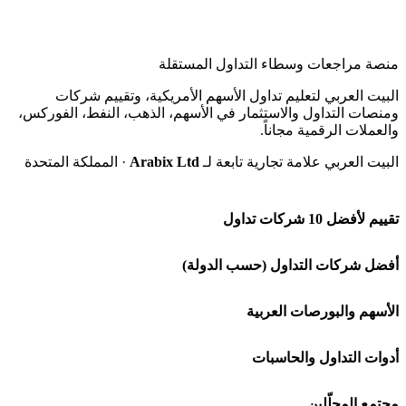
منصة مراجعات وسطاء التداول المستقلة
البيت العربي لتعليم تداول الأسهم الأمريكية، وتقييم شركات
ومنصات التداول والاستثمار في الأسهم، الذهب، النفط، الفوركس،
والعملات الرقمية مجاناً.
البيت العربي علامة تجارية تابعة لـ
Arabix Ltd
· المملكة المتحدة
تقييم لأفضل 10 شركات تداول
شركة Capital.com
أفضل شركات التداول (حسب الدولة)
افاتريد AvaTrade
شركات تداول في السعودية
الأسهم والبورصات العربية
اكسنس Exness
شركات تداول في الإمارات
🌍 كل البورصات العربية
أدوات التداول والحاسبات
منصة بينانس
شركات تداول في الكويت
🇸🇦 السوق السعودية
🕌 حاسبة الزكاة
مجتمع المحلّلين