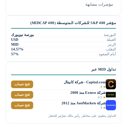
مؤشرات مشابهة
مؤشر S&P 400 للشركات المتوسطة (MIDCAP 400)
البورصة
بورصة نيويورك
العملة
USD
الرمز
MID
التقلب
14.57%
أيام الصعود
57%
تداول MID عبر
Capital.com - شركة كابيتال
فتح حساب
4
★
شركة Exness منذ 2008
فتح حساب
4.5
★
شركة JustMarkets منذ 2012
فتح حساب
4
★
التداول ينطوي على مخاطر. رأس مالك معرّض للخطر.