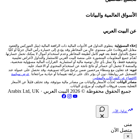
Bybit باي بت
شركات تداول في قطر
🇦🇪 أسواق الإمارات
💱 محول العملات
🧱 حائط المجتمع
الأسواق العالمية والبيانات
شركة Xm
شركات تداول في البحرين
🇪🇬 البورصة المصرية
🧮 حاسبة حجم اللوت
🏆 لوحة المحلّلين
🌐 المؤشرات العالمية
عن البيت العربي
شركة Okx
شركات تداول في عُمان
🇰🇼 بورصة الكويت
📊 حاسبة قيمة النقطة
✍️ اكتب تحليلك
🥇 سعر الذهب اليوم
من نحن
إخلاء المسؤولية
: ينطوي التداول في الأدوات المالية ذات الرافعة المالية (مثل الفوركس والعقود
مقابل الفروقات) على مستوى عالٍ من المخاطر وقد يؤدي إلى خسارة رأس المال جزئيًا أو كليًا.
ننصح بالتداول فقط بعد فهم كامل لطبيعة المخاطر وعدم استخدام أموال لا يمكنك تحمل خسارتها.
اكس تي بي XTB
شركات تداول في الأردن
🇶🇦 بورصة قطر
💰 حاسبة ربح الفوركس
تُقدَّم جميع المعلومات المنشورة على منصة البيت العربي للاستثمار والتداول لأغراض تعليمية
🥇 أسعار الذهب والمعادن
تواصل معنا
وتثقيفية فقط، ولا تمثل بأي حال توصية مالية أو استثمارية. القرارات المالية مسؤولية شخصية،
والمنصة لا تتحمل أي خسائر أو نتائج ناتجة عن استخدام المحتوى أو الاعتماد عليه.
انتراكتيف بروكرز IBKR
تنويه
: قد نتعاون مع وسطاء مرخصين ضمن برامج شراكة تسويقية، وقد نحصل على عمولة عند
شركات تداول في العراق
🇯🇴 بورصة عمّان
📌 حاسبة النقاط المحورية
التسجيل عبر روابطنا، دون أن يؤثر ذلك على نزاهة تقييماتنا أو حيادية مراجعاتنا.
عرض سياسة
💱 أسعار العملات والفوركس
فريق المؤلفين
الإفصاح عن الشراكات والمعلنين
.
مصادر البيانات
: تُحدَّث الأسعار والبيانات من مصادر مالية موثوقة، وقد تختلف قليلاً عن الأسعار
شركات تداول في فلسطين
الفعلية بسبب فروقات التوقيت أو مزوّدي البيانات.
🇧🇭 بورصة البحرين
📏 حاسبة حجم المركز
💵 سعر الريال السعودي في مصر
مقالات تعليمية
جميع الحقوق محفوظة © 2026 البيت العربي ·
Arabix Ltd, UK
شركات تداول في مصر
🇴🇲 بورصة مسقط
🔄 حاسبة تكلفة السواب
📅 المؤشرات الاقتصادية
سياسة تقييم الشركات
تداول الآن
🇵🇸 بورصة فلسطين
📈 حاسبة عائد التداول
شركات التداول النصابة
منى
متصل الآن
فلتر الأسهم الشرعي
📊 حاسبة الربح التراكمي
الإبلاغ عن شركة نصابة
✕