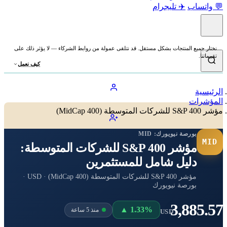
💬 واتساب
✈️ تليجرام
نختار جميع المنتجات بشكل مستقل. قد نتلقى عمولة من روابط الشركاء — لا يؤثر ذلك على
تقييماتنا.
كيف نعمل
الرئيسية
المؤشرات
مؤشر S&P 400 للشركات المتوسطة (MidCap 400)
بورصة نيويورك:
MID
MID
مؤشر S&P 400 للشركات المتوسطة:
دليل شامل للمستثمرين
مؤشر S&P 400 للشركات المتوسطة (MidCap 400) · USD ·
بورصة نيويورك
3,885.57
▲ 1.33%
منذ 5 ساعة
USD