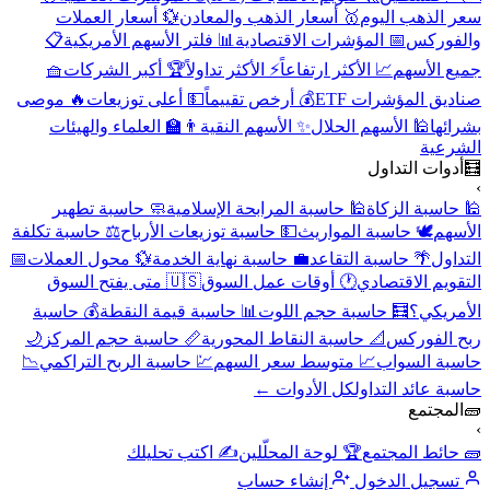
سعر الذهب اليوم
🥇 أسعار الذهب والمعادن
💱 أسعار العملات
والفوركس
📅 المؤشرات الاقتصادية
📊 فلتر الأسهم الأمريكية
📋
جميع الأسهم
📈 الأكثر ارتفاعاً
⚡ الأكثر تداولاً
🏆 أكبر الشركات
🧺
صناديق المؤشرات ETF
💰 أرخص تقييماً
💵 أعلى توزيعات
🔥 موصى
بشرائها
🕌 الأسهم الحلال
✨ الأسهم النقية
👨‍🏫 العلماء والهيئات
الشرعية
🧮
أدوات التداول
›
🕌 حاسبة الزكاة
🕌 حاسبة المرابحة الإسلامية
🧼 حاسبة تطهير
الأسهم
🕊️ حاسبة المواريث
💵 حاسبة توزيعات الأرباح
⚖️ حاسبة تكلفة
التداول
🌴 حاسبة التقاعد
💼 حاسبة نهاية الخدمة
💱 محول العملات
📅
التقويم الاقتصادي
🕐 أوقات عمل السوق
🇺🇸 متى يفتح السوق
الأمريكي؟
🧮 حاسبة حجم اللوت
📊 حاسبة قيمة النقطة
💰 حاسبة
ربح الفوركس
📐 حاسبة النقاط المحورية
📏 حاسبة حجم المركز
🌙
حاسبة السواب
📈 متوسط سعر السهم
💹 حاسبة الربح التراكمي
📉
حاسبة عائد التداول
كل الأدوات ←
🧱
المجتمع
›
🧱 حائط المجتمع
🏆 لوحة المحلّلين
✍️ اكتب تحليلك
تسجيل الدخول
إنشاء حساب