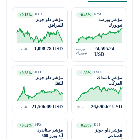
DJU
NYA
+0.13%
+0.45%
مؤشر بورصة
مؤشر داو جونز
نيويورك
للمرافق
المركّب
1,098.78 USD
24,595.24
بورصة
ناسداك
نيويورك
USD
DJT
IXIC
+0.38%
+1.30%
مؤشر ناسداك
مؤشر داو جونز
المركّب
للنقل
21,506.09 USD
26,690.62 USD
ناسداك
ناسداك
SPX
DJI
+0.62%
+0.28%
مؤشر داو جونز
مؤشر ستاندرد
الصناعي
آند بورز 500