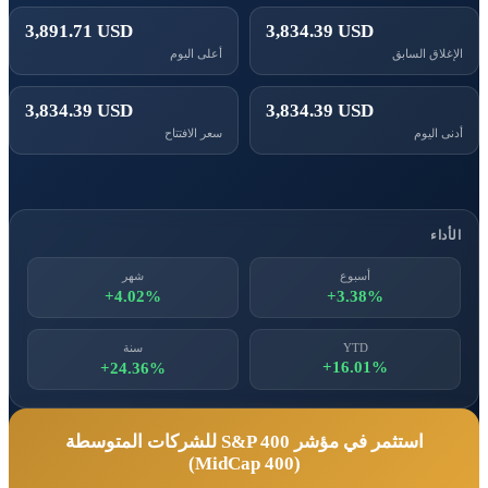
3,891.71 USD
3,834.39 USD
الإغلاق السابق
أعلى اليوم
3,834.39 USD
3,834.39 USD
أدنى اليوم
سعر الافتتاح
الأداء
أسبوع
شهر
+4.02%
+3.38%
YTD
سنة
+16.01%
+24.36%
استثمر في مؤشر S&P 400 للشركات المتوسطة
(MidCap 400)