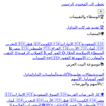
تخطي إلى المحتوى الرئيسي
✕
🏆
الوسطاء والتقييمات
›
🏆 تقييم شركات التداول
🌍
المنصات
›
🇸🇦 السعودية
🇦🇪 الإمارات
🇰🇼 الكويت
🇶🇦 قطر
🇧🇭 البحرين
🇴🇲 عُمان
🇯🇴 الأردن
🇮🇶 العراق
🇵🇸 فلسطين
🇪🇬 مصر
🕌
الوسطاء الإسلامية الحلال
💱 الفوركس
₿ العملات الرقمية
🥇 الذهب
والمعادن
📈 الأسهم
📊 العقود (CFD)
📜 السندات
📚
موسوعة البيت العربي
›
المدونة
مقالات تعليمية
الأكاديمية
أساسيات التداول
تداول
الفوركس
تداول الأسهم
📈
الأسهم والبورصات
›
🌍 كل البورصات العربية
🇸🇦 السوق السعودية
🇦🇪 الإمارات
🇪🇬
مصر
🇰🇼 الكويت
🇶🇦 قطر
🇯🇴 الأردن
🇧🇭 البحرين
🇴🇲 عُمان
🇵🇸 فلسطين
🚀 تقويم الاكتتابات (IPO)
🌐 المؤشرات العالمية
🥇