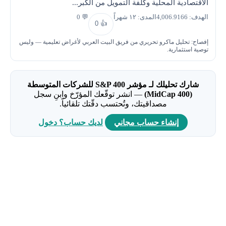
الاقتصادية المحلية وكلفة التمويل من الكبر...
الهدف: 4,006.9166
المدى: ١٢ شهراً
💬 0
0
👍
إفصاح: تحليل ماكرو تحريري من فريق البيت العربي لأغراض تعليمية — وليس
توصية استثمارية.
شارك تحليلك لـ مؤشر S&P 400 للشركات المتوسطة
(MidCap 400)
— انشر توقّعك المؤرّخ وابنِ سجل
مصداقيتك، وتُحتسب دقّتك تلقائياً.
إنشاء حساب مجاني
لديك حساب؟ دخول