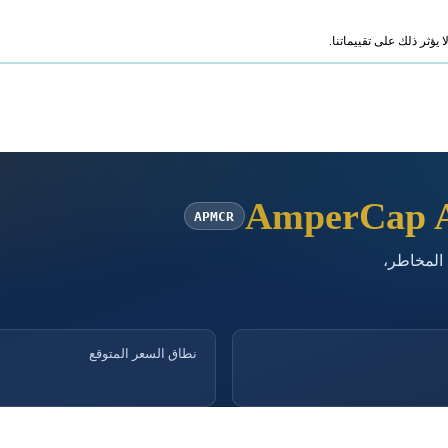
ؤثر ذلك على تقييماتنا.
AmperCap A
APMCR
 المخاطر،
نطاق السعر المتوقع