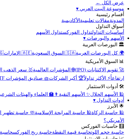
عرض الكل ←
▾
موسوعة البيت العربي
أقسام رئيسية
الأكاديمية
مقالات تعليمية
المدونة
أسواق التداول
تداول الأسهم
تداول الفوركس
أساسيات التداول
▾
الأسهم والبورصات
🏛️ البورصات العربية
مصر
🇦🇪 الإمارات
🇸🇦 السوق السعودية
🌍 كل البورصات العربية
📊 السوق الأمريكية
سعر الذهب اليوم
🌐 المؤشرات العالمية
🚀 تقويم الاكتتابات (IPO)
🧺 صناديق المؤشرات ETF
🏆 أكبر الشركات
⚡ الأكثر تداولاً
ارتفاعاً
🛠️ أدوات الاستثمار
‍🏫 العلماء والهيئات الشرعية
✨ الأسهم النقية
🕌 الأسهم الحلال
▾
أدوات التداول
🌟 الأبرز
سبة تطهير الأسهم
🕌 حاسبة المرابحة الإسلامية
🕌 حاسبة الزكاة
الأمريكي؟
🧮 حاسبات الفوركس
محورية
حاسبة ربح الفوركس
حاسبة قيمة النقطة
حاسبة حجم اللوت
📈 حاسبات الاستثمار