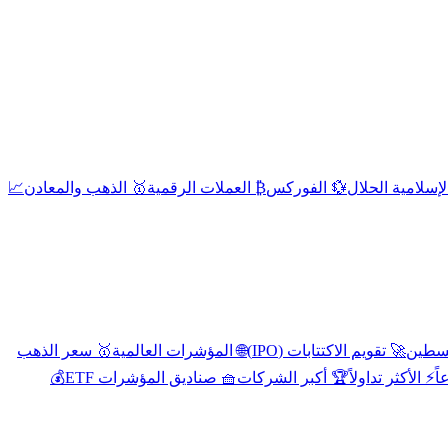
إسلامية الحلال
💱 الفوركس
₿ العملات الرقمية
🥇 الذهب والمعادن
📈
🚀 تقويم الاكتتابات (IPO)
🌐 المؤشرات العالمية
🥇 سعر الذهب
اً
⚡ الأكثر تداولاً
🏆 أكبر الشركات
🧺 صناديق المؤشرات ETF
💰