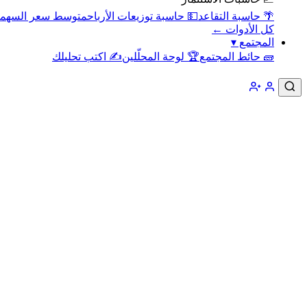
🌴 حاسبة التقاعد
💵 حاسبة توزيعات الأرباح
متوسط سعر السهم
كل الأدوات ←
المجتمع
▾
🧱 حائط المجتمع
🏆 لوحة المحلّلين
✍️ اكتب تحليلك