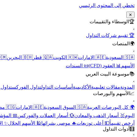
تخطي إلى المحتوى الرئيسي
✕
الوسطاء والتقييمات
🏆
›
🏆 تقييم شركات التداول
المنصات
🌍
›
 عُمان
🇧🇭 البحرين
🇶🇦 قطر
🇰🇼 الكويت
🇦🇪 الإمارات
🇸🇦 السعودية
📜 السندات
📊 العقود (CFD)
الأسهم
موسوعة البيت العربي
📚
›
الأسهم
تداول الفوركس
أساسيات التداول
الأكاديمية
مقالات تعليمية
المدونة
الأسهم والبورصات
📈
›
🇪🇬 مصر
🇦🇪 الإمارات
🇸🇦 السوق السعودية
🌍 كل البورصات العربية
لاقتصادية
💱 أسعار العملات والفوركس
🥇 أسعار الذهب والمعادن
اليوم
نقية
🕌 الأسهم الحلال
🔥 موصى بشرائها
💵 أعلى توزيعات
أرخص تقييماً
أدوات التداول
🧮
›