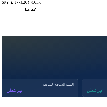
SPY
▲
$773.26
(+0.61%)
كيف نعمل
القيمة السوقية المتوقعة
غير مُعلَن
غير مُعلَن