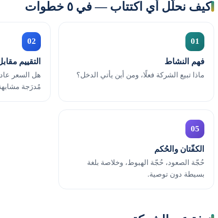
كيف نحلّل أي اكتتاب — في ٥ خطوات
02
01
فهم النشاط
التقييم مقابل
ماذا تبيع الشركة فعلًا، ومن أين يأتي الدخل؟
هل السعر عاد
مُدرَجة مشابهة
05
الكفّتان والحُكم
حُجّة الصعود، حُجّة الهبوط، وخلاصة بلغة
بسيطة دون توصية.