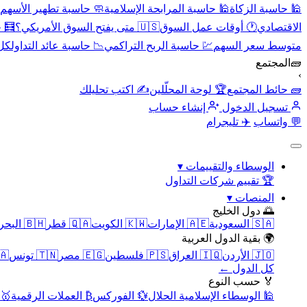
🕌 حاسبة الزكاة
🕌 حاسبة المرابحة الإسلامية
🧼 حاسبة تطهير الأسهم
الاقتصادي
🕐 أوقات عمل السوق
🇺🇸 متى يفتح السوق الأمريكي؟
🧮 
متوسط سعر السهم
💹 حاسبة الربح التراكمي
📉 حاسبة عائد التداول
كل 
🧱
المجتمع
›
🧱 حائط المجتمع
🏆 لوحة المحلّلين
✍️ اكتب تحليلك
تسجيل الدخول
إنشاء حساب
💬 واتساب
✈️ تليجرام
الوسطاء والتقييمات
▾
🏆 تقييم شركات التداول
المنصات
▾
🌅 دول الخليج
🇸🇦 السعودية
🇦🇪 الإمارات
🇰🇼 الكويت
🇶🇦 قطر
🇧🇭 البحرين
🌍 بقية الدول العربية
🇯🇴 الأردن
🇮🇶 العراق
🇵🇸 فلسطين
🇪🇬 مصر
🇹🇳 تونس
🇲🇦 
كل الدول ←
🏅 حسب النوع
🕌 الوسطاء الإسلامية الحلال
💱 الفوركس
₿ العملات الرقمية
🥇 