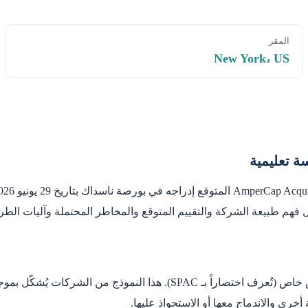
المقر
New York، US
م طبيعة الشركة والتقييم المتوقع والمخاطر المحتملة وآليات الطرح 
AmperCap Acquisition Company Right هي شركة استحواذ ذات غرض خاص (تُعرف ا
رى والاندماج معها أو الاستحواذ عليها.