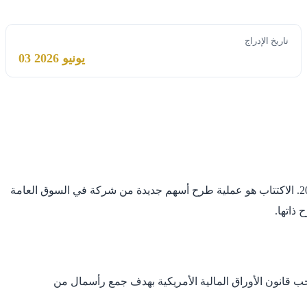
تاريخ الإدراج
03 يونيو 2026
يتناول هذا النص دراسة تعليمية موجزة لاكتتاب AmperCap Acquisition Company Right المتوقع إدراجه في بورصة ناسداك بتاريخ 29 يونيو 2026. الاكتتاب هو عملية طرح أسهم جديدة من شركة في السوق العامة
ذاتها.
ختصاراً بـ SPAC). هذا النموذج من الشركات يُشكّل بموجب قانون الأوراق المالية الأمريكية بهدف جمع رأسمال من