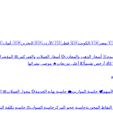
سطين
🇴🇲 عُمان
🇧🇭 البحرين
🇯🇴 الأردن
🇶🇦 قطر
🇰🇼 الكويت
🇪🇬 
 الاقتصادية
💱 أسعار العملات والفوركس
🥇 أسعار الذهب والمعادن
🥇 
🔥 موصى بشرائها
💵 أعلى توزيعات
💰 أرخص تقييماً

صادي
💱 محول العملات
💼 حاسبة نهاية الخدمة
🕊️ حاسبة المواريث
🧼 حا
اسبة تكلفة التداول
حاسبة السواب
حاسبة حجم المركز
حاسبة النقاط ال