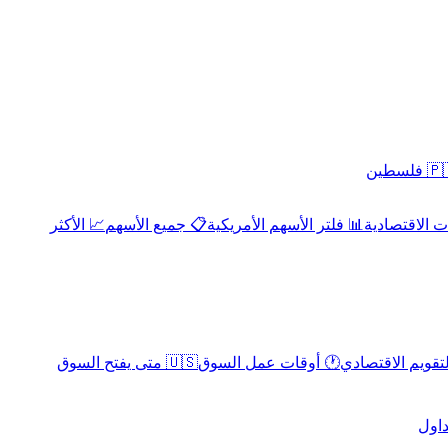
 فلسطين
 الاقتصادية
📊 فلتر الأسهم الأمريكية
📋 جميع الأسهم
📈 الأكثر
لتقويم الاقتصادي
🕐 أوقات عمل السوق
🇺🇸 متى يفتح السوق
داول