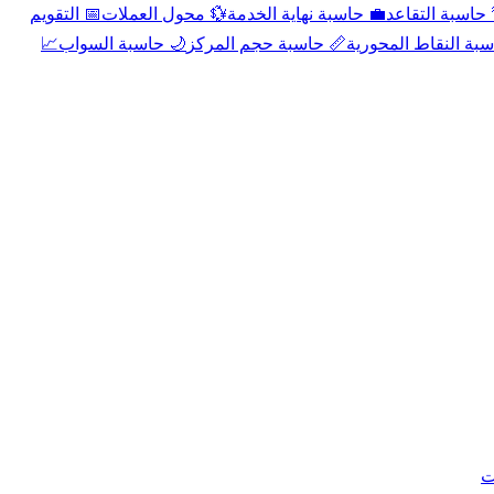
📅 التقويم
💱 محول العملات
💼 حاسبة نهاية الخدمة
🌴 حاسبة التقا
📈
🌙 حاسبة السواب
📏 حاسبة حجم المركز
📐 حاسبة النقاط الم
