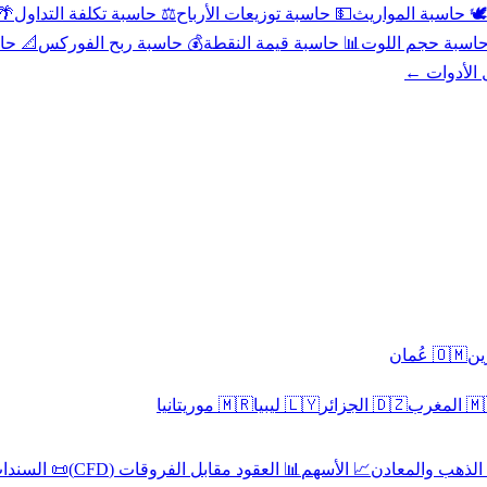
عد
⚖️ حاسبة تكلفة التداول
💵 حاسبة توزيعات الأرباح
🕊️ حاسبة المواريث
حورية
💰 حاسبة ربح الفوركس
📊 حاسبة قيمة النقطة
🧮 حاسبة حجم ال
كل الأدوا
🇴🇲 عُمان
🇲🇷 موريتانيا
🇱🇾 ليبيا
🇩🇿 الجزائر
🇲🇦 ا
 السندات
📊 العقود مقابل الفروقات (CFD)
📈 الأسهم
🥇 الذهب والمع