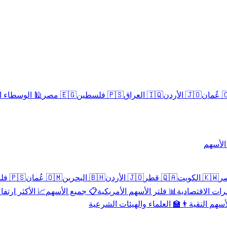
سلامية الحلال
🇪🇬 مصر
🇵🇸 فلسطين
🇮🇶 العراق
🇯🇴 الأردن
🇴
تداول 
🇵🇸 فلسطين
🇴🇲 عُمان
🇧🇭 البحرين
🇯🇴 الأردن
🇶🇦 قطر
🇰🇼 الكويت
 الأكثر ارتفاعاً
📋 جميع الأسهم
📊 فلتر الأسهم الأمريكية
📅 المؤشرات ا
👨‍🏫 العلماء والهيئات الشرعية
✨ الأسهم ال