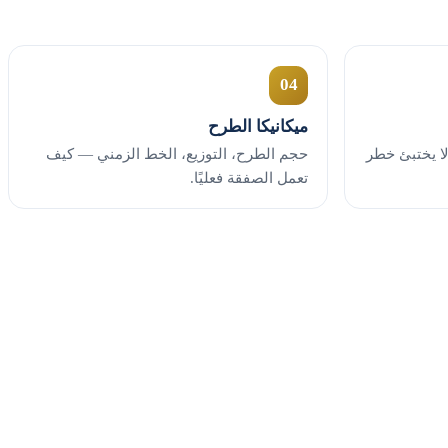
04
ميكانيكا الطرح
ر من ١ إلى ١٠ كي لا يختبئ خطر
حجم الطرح، التوزيع، الخط الزمني — كيف
تعمل الصفقة فعليًا.