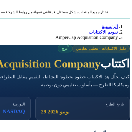
نختار جميع المنتجات بشكل مستقل. قد نتلقى عمولة من روابط الشركاء — لا ي
الرئيسية
تقويم الاكتتابات
AmperCap Acquisition Company
دليل الاكتتابات · تحليل تعليمي
أُدرِج
اكتتاب
cquisition Company
كيف تحلّل هذا الاكتتاب خطوة بخطوة: النشاط، التقييم مقابل النظراء،
وميكانيكا الطرح — بأسلوب تعليمي دون توصية.
تاريخ الطرح
البورصة
NASDAQ
29 يونيو 2026