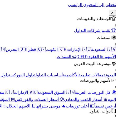
تخطي إلى المحتوى الرئيسي
✕
الوسطاء والتقييمات
🏆
›
🏆 تقييم شركات التداول
المنصات
🌍
›
 عُمان
🇧🇭 البحرين
🇶🇦 قطر
🇰🇼 الكويت
🇦🇪 الإمارات
🇸🇦 السعودية
📜 السندات
📊 العقود (CFD)
الأسهم
موسوعة البيت العربي
📚
›
الأسهم
تداول الفوركس
أساسيات التداول
الأكاديمية
مقالات تعليمية
المدونة
الأسهم والبورصات
📈
›
🇪🇬 مصر
🇦🇪 الإمارات
🇸🇦 السوق السعودية
🌍 كل البورصات العربية
لاقتصادية
💱 أسعار العملات والفوركس
🥇 أسعار الذهب والمعادن
اليوم
نقية
🕌 الأسهم الحلال
🔥 موصى بشرائها
💵 أعلى توزيعات
أرخص تقييماً
أدوات التداول
🧮
›