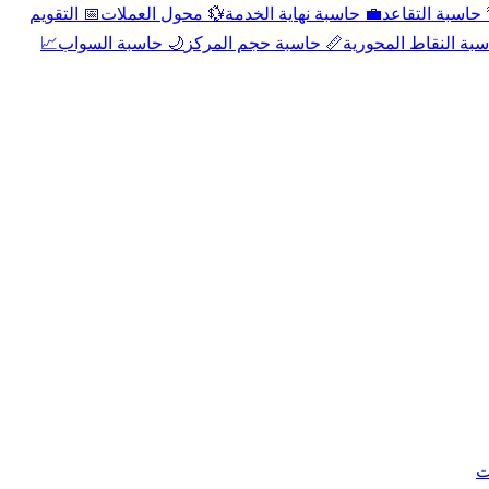
📅 التقويم
💱 محول العملات
💼 حاسبة نهاية الخدمة
🌴 حاسبة التقا
📈
🌙 حاسبة السواب
📏 حاسبة حجم المركز
📐 حاسبة النقاط الم
