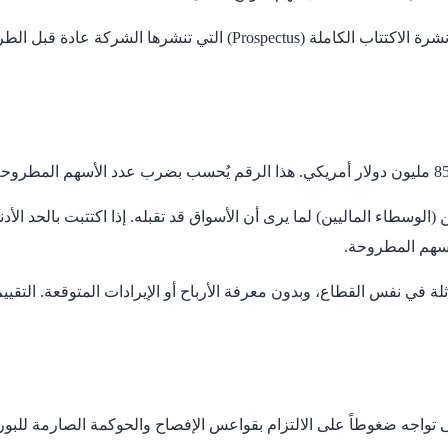
لفهم حقيقي لكيفية كسب الشركة للأموال، ستحتاج أنت إلى مراجعة نشرة ا
 في نفس القطاع، وبدون معرفة الأرباح أو الإيرادات المتوقعة. التقيي
تواجه ضغوطاً على الالتزام بقواعس الإفصاح والحوكمة الصارمة للبورص