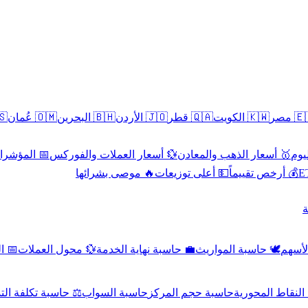
سطين
🇴🇲 عُمان
🇧🇭 البحرين
🇯🇴 الأردن
🇶🇦 قطر
🇰🇼 الكويت
🇪🇬 
 الاقتصادية
💱 أسعار العملات والفوركس
🥇 أسعار الذهب والمعادن
🥇 
🔥 موصى بشرائها
💵 أعلى توزيعات
💰 أرخص تقييماً

صادي
💱 محول العملات
💼 حاسبة نهاية الخدمة
🕊️ حاسبة المواريث
🧼 حا
اسبة تكلفة التداول
حاسبة السواب
حاسبة حجم المركز
حاسبة النقاط ال