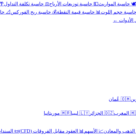
عد
⚖️ حاسبة تكلفة التداول
💵 حاسبة توزيعات الأرباح
🕊️ حاسبة المواريث
حورية
💰 حاسبة ربح الفوركس
📊 حاسبة قيمة النقطة
🧮 حاسبة حجم ال
كل الأدوا
🇴🇲 عُمان
🇲🇷 موريتانيا
🇱🇾 ليبيا
🇩🇿 الجزائر
🇲🇦 ا
 السندات
📊 العقود مقابل الفروقات (CFD)
📈 الأسهم
🥇 الذهب والمع