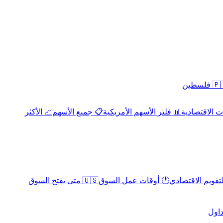
 فلسطين
 الاقتصادية
📊 فلتر الأسهم الأمريكية
📋 جميع الأسهم
📈 الأكثر
لتقويم الاقتصادي
🕐 أوقات عمل السوق
🇺🇸 متى يفتح السوق
داول