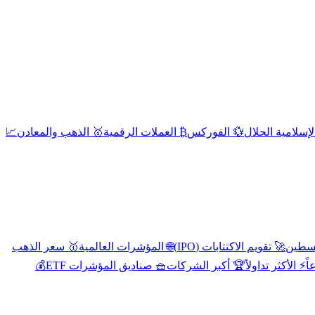
إسلامية الحلال
💱 الفوركس
₿ العملات الرقمية
🥇 الذهب والمعادن
📈
🚀 تقويم الاكتتابات (IPO)
🌐 المؤشرات العالمية
🥇 سعر الذهب
اً
⚡ الأكثر تداولاً
🏆 أكبر الشركات
🧺 صناديق المؤشرات ETF
💰