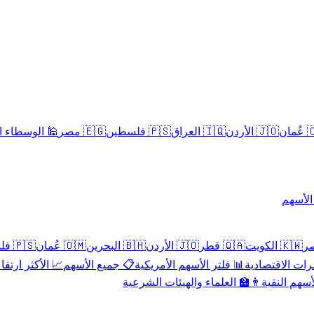
سلامية الحلال
🇪🇬 مصر
🇵🇸 فلسطين
🇮🇶 العراق
🇯🇴 الأردن
🇴
تداول 
🇵🇸 فلسطين
🇴🇲 عُمان
🇧🇭 البحرين
🇯🇴 الأردن
🇶🇦 قطر
🇰🇼 الكويت
 الأكثر ارتفاعاً
📋 جميع الأسهم
📊 فلتر الأسهم الأمريكية
📅 المؤشرات ا
👨‍🏫 العلماء والهيئات الشرعية
✨ الأسهم ال