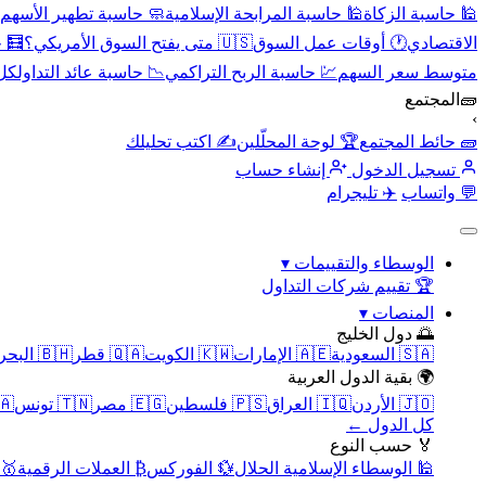
🕌 حاسبة الزكاة
🕌 حاسبة المرابحة الإسلامية
🧼 حاسبة تطهير الأسهم
الاقتصادي
🕐 أوقات عمل السوق
🇺🇸 متى يفتح السوق الأمريكي؟
🧮 
متوسط سعر السهم
💹 حاسبة الربح التراكمي
📉 حاسبة عائد التداول
كل 
🧱
المجتمع
›
🧱 حائط المجتمع
🏆 لوحة المحلّلين
✍️ اكتب تحليلك
تسجيل الدخول
إنشاء حساب
💬 واتساب
✈️ تليجرام
الوسطاء والتقييمات
▾
🏆 تقييم شركات التداول
المنصات
▾
🌅 دول الخليج
🇸🇦 السعودية
🇦🇪 الإمارات
🇰🇼 الكويت
🇶🇦 قطر
🇧🇭 البحرين
🌍 بقية الدول العربية
🇯🇴 الأردن
🇮🇶 العراق
🇵🇸 فلسطين
🇪🇬 مصر
🇹🇳 تونس
🇲🇦 
كل الدول ←
🏅 حسب النوع
🕌 الوسطاء الإسلامية الحلال
💱 الفوركس
₿ العملات الرقمية
🥇 