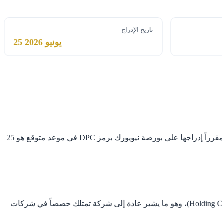
تاريخ الإدراج
25 يونيو 2026
تستعد شركة DPC Holdings Ltd للدخول إلى سوق رأس المال الأمريكي من خلال اكتتاب عام أولي (طرح حرّ لأوراق مالية جديدة للجمهور)، مقرراً إدراجها على بورصة نيويورك برمز DPC في موعد متوقع هو 25
البيانات المتاحة حول طبيعة نشاط DPC Holdings Ltd محدودة في الملف المرفق. ما يمكن استخلاصه أن الشركة تتخذ هيكلاً قابضاً (Holding Company)، وهو ما يشير عادة إلى شركة تمتلك حصصاً في شركات