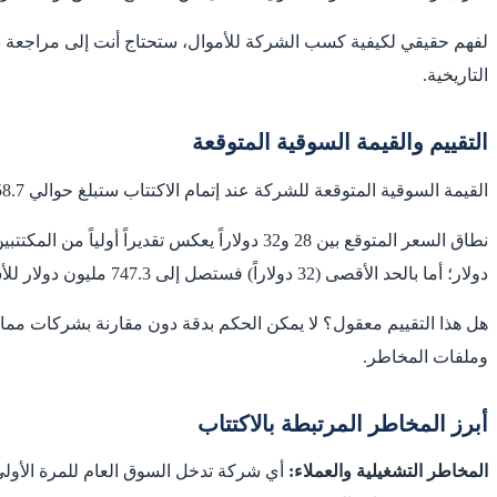
التاريخية.
التقييم والقيمة السوقية المتوقعة
القيمة السوقية المتوقعة للشركة عند إتمام الاكتتاب ستبلغ حوالي 858.7 مليون دولار أمريكي. هذا الرقم يُحسب بضرب عدد الأسهم المطروحة (23,333,333 سهماً) في نقطة السعر المتوسطة من النطاق المتوقع.
دولار؛ أما بالحد الأقصى (32 دولاراً) فستصل إلى 747.3 مليون دولار للأسهم المطروحة.
هل هذا التقييم معقول؟ لا يمكن الحكم بدقة دون مقارنة بشركات مماثلة
وملفات المخاطر.
أبرز المخاطر المرتبطة بالاكتتاب
المخاطر التشغيلية والعملاء:
أي شركة تدخل السوق العام للمرة الأولى 