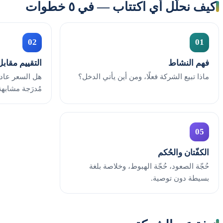
كيف نحلّل أي اكتتاب — في ٥ خطوات
02
01
فهم النشاط
التقييم مقابل
ماذا تبيع الشركة فعلًا، ومن أين يأتي الدخل؟
هل السعر عاد
مُدرَجة مشابهة
05
الكفّتان والحُكم
حُجّة الصعود، حُجّة الهبوط، وخلاصة بلغة
بسيطة دون توصية.