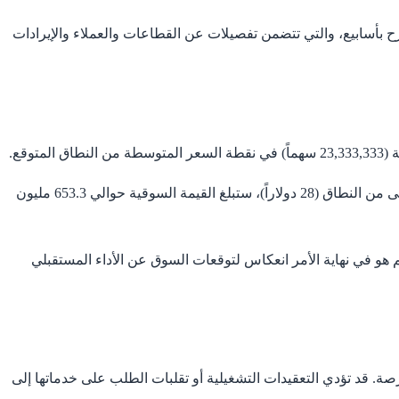
لاكتتاب الكاملة (Prospectus) التي تنشرها الشركة عادة قبل الطرح بأسابيع، والتي تتضمن تفصيلات عن القطاعات والعملاء والإيرادات
نطاق السعر المتوقع بين 28 و32 دولاراً يعكس تقديراً أولياً من المكتتبين (الوسطاء الماليين) لما يرى أن الأسواق قد تقبله. إذا اكتتبت بالحد الأدنى من النطاق (28 دولاراً)، ستبلغ القيمة السوقية حوالي 653.3 مليون
م هو في نهاية الأمر انعكاس لتوقعات السوق عن الأداء المستقبلي
ة. قد تؤدي التعقيدات التشغيلية أو تقلبات الطلب على خدماتها إلى