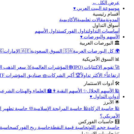
عرض الكل ←
▾
موسوعة البيت العربي
أقسام رئيسية
الأكاديمية
مقالات تعليمية
المدونة
أسواق التداول
تداول الأسهم
تداول الفوركس
أساسيات التداول
▾
الأسهم والبورصات
🏛️ البورصات العربية
مصر
🇦🇪 الإمارات
🇸🇦 السوق السعودية
🌍 كل البورصات العربية
📊 السوق الأمريكية
سعر الذهب اليوم
🌐 المؤشرات العالمية
🚀 تقويم الاكتتابات (IPO)
🧺 صناديق المؤشرات ETF
🏆 أكبر الشركات
⚡ الأكثر تداولاً
ارتفاعاً
🛠️ أدوات الاستثمار
‍🏫 العلماء والهيئات الشرعية
✨ الأسهم النقية
🕌 الأسهم الحلال
▾
أدوات التداول
🌟 الأبرز
سبة تطهير الأسهم
🕌 حاسبة المرابحة الإسلامية
🕌 حاسبة الزكاة
الأمريكي؟
🧮 حاسبات الفوركس
محورية
حاسبة ربح الفوركس
حاسبة قيمة النقطة
حاسبة حجم اللوت
📈 حاسبات الاستثمار