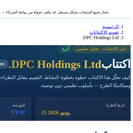
نختار جميع المنتجات بشكل مستقل. قد نتلقى عمولة من روابط الشركاء — لا ي
الرئيسية
تقويم الاكتتابات
DPC Holdings Ltd.
دليل الاكتتابات · تحليل تعليمي
أُدرِج
اكتتاب
DPC Holdings Ltd.
DPC
كيف تحلّل هذا الاكتتاب خطوة بخطوة: النشاط، التقييم مقابل النظراء،
وميكانيكا الطرح — بأسلوب تعليمي دون توصية.
تاريخ الطرح
البورصة
NYSE
25 يونيو 2026