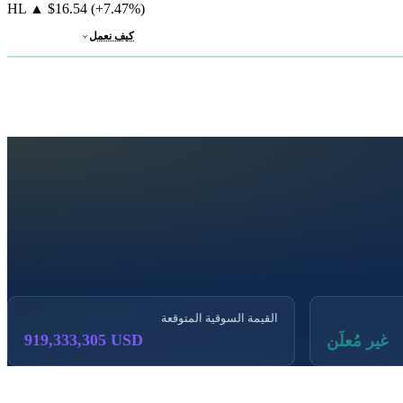
HL
▲
$16.54
(+7.47%)
كيف نعمل
القيمة السوقية المتوقعة
919,333,305 USD
غير مُعلَن