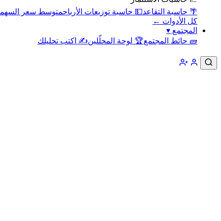
🌴 حاسبة التقاعد
💵 حاسبة توزيعات الأرباح
متوسط سعر السهم
كل الأدوات ←
المجتمع
▾
🧱 حائط المجتمع
🏆 لوحة المحلّلين
✍️ اكتب تحليلك