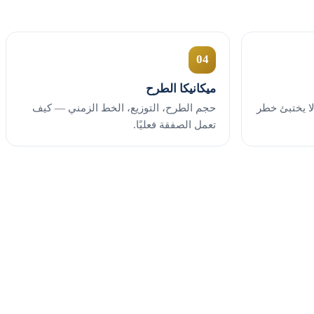
04
ميكانيكا الطرح
ر من ١ إلى ١٠ كي لا يختبئ خطر
حجم الطرح، التوزيع، الخط الزمني — كيف
تعمل الصفقة فعليًا.