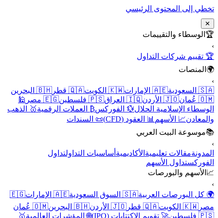
تخطي إلى المحتوى الرئيسي
✕
🏆
الوسطاء والتقييمات
›
🏆 تقييم شركات التداول
🌍
المنصات
›
🇸🇦 السعودية
🇦🇪 الإمارات
🇰🇼 الكويت
🇶🇦 قطر
🇧🇭 البحرين
🇴🇲 عُمان
🇯🇴 الأردن
🇮🇶 العراق
🇵🇸 فلسطين
🇪🇬 مصر
🕌
الوسطاء الإسلامية الحلال
💱 الفوركس
₿ العملات الرقمية
🥇 الذهب
والمعادن
📈 الأسهم
📊 العقود (CFD)
📜 السندات
📚
موسوعة البيت العربي
›
المدونة
مقالات تعليمية
الأكاديمية
أساسيات التداول
تداول
الفوركس
تداول الأسهم
📈
الأسهم والبورصات
›
🌍 كل البورصات العربية
🇸🇦 السوق السعودية
🇦🇪 الإمارات
🇪🇬
مصر
🇰🇼 الكويت
🇶🇦 قطر
🇯🇴 الأردن
🇧🇭 البحرين
🇴🇲 عُمان
🇵🇸 فلسطين
🚀 تقويم الاكتتابات (IPO)
🌐 المؤشرات العالمية
🥇