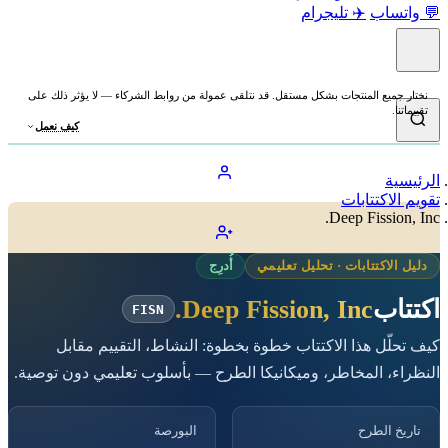
💬 واتساب
✈️ تليجرام
نختار جميع المنتجات بشكل مستقل. قد نتلقى عمولة من روابط الشركاء — لا يؤثر ذلك على
تقييماتنا.
كيف نعمل
الرئيسية
تقويم الاكتتابات
Deep Fission, Inc.
دليل الاكتتابات · تحليل تعليمي
أُدرِج
اكتتاب
Deep Fission, Inc.
FISN
كيف تحلّل هذا الاكتتاب خطوة بخطوة: النشاط، التقييم مقابل
النظراء، المخاطر، وميكانيكا الطرح — بأسلوب تعليمي دون توصية.
تاريخ الطرح
البورصة