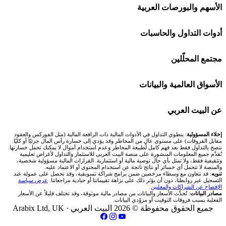
افاتريد AvaTrade
شركات تداول في السعودية
الأسهم والبورصات العربية
اكسنس Exness
شركات تداول في الإمارات
🌍 كل البورصات العربية
أدوات التداول والحاسبات
منصة بينانس
شركات تداول في الكويت
🇸🇦 السوق السعودية
🕌 حاسبة الزكاة
مجتمع المحلّلين
Bybit باي بت
شركات تداول في قطر
🇦🇪 أسواق الإمارات
💱 محول العملات
🧱 حائط المجتمع
الأسواق العالمية والبيانات
شركة Xm
شركات تداول في البحرين
🇪🇬 البورصة المصرية
🧮 حاسبة حجم اللوت
🏆 لوحة المحلّلين
🌐 المؤشرات العالمية
عن البيت العربي
شركة Okx
شركات تداول في عُمان
🇰🇼 بورصة الكويت
📊 حاسبة قيمة النقطة
✍️ اكتب تحليلك
🥇 سعر الذهب اليوم
من نحن
إخلاء المسؤولية
: ينطوي التداول في الأدوات المالية ذات الرافعة المالية (مثل الفوركس والعقود
مقابل الفروقات) على مستوى عالٍ من المخاطر وقد يؤدي إلى خسارة رأس المال جزئيًا أو كليًا.
ننصح بالتداول فقط بعد فهم كامل لطبيعة المخاطر وعدم استخدام أموال لا يمكنك تحمل خسارتها.
اكس تي بي XTB
شركات تداول في الأردن
🇶🇦 بورصة قطر
💰 حاسبة ربح الفوركس
تُقدَّم جميع المعلومات المنشورة على منصة البيت العربي للاستثمار والتداول لأغراض تعليمية
🥇 أسعار الذهب والمعادن
تواصل معنا
وتثقيفية فقط، ولا تمثل بأي حال توصية مالية أو استثمارية. القرارات المالية مسؤولية شخصية،
والمنصة لا تتحمل أي خسائر أو نتائج ناتجة عن استخدام المحتوى أو الاعتماد عليه.
انتراكتيف بروكرز IBKR
تنويه
: قد نتعاون مع وسطاء مرخصين ضمن برامج شراكة تسويقية، وقد نحصل على عمولة عند
شركات تداول في العراق
🇯🇴 بورصة عمّان
📌 حاسبة النقاط المحورية
التسجيل عبر روابطنا، دون أن يؤثر ذلك على نزاهة تقييماتنا أو حيادية مراجعاتنا.
عرض سياسة
💱 أسعار العملات والفوركس
فريق المؤلفين
الإفصاح عن الشراكات والمعلنين
.
مصادر البيانات
: تُحدَّث الأسعار والبيانات من مصادر مالية موثوقة، وقد تختلف قليلاً عن الأسعار
شركات تداول في فلسطين
الفعلية بسبب فروقات التوقيت أو مزوّدي البيانات.
🇧🇭 بورصة البحرين
📏 حاسبة حجم المركز
💵 سعر الريال السعودي في مصر
مقالات تعليمية
جميع الحقوق محفوظة © 2026 البيت العربي ·
Arabix Ltd, UK
شركات تداول في مصر