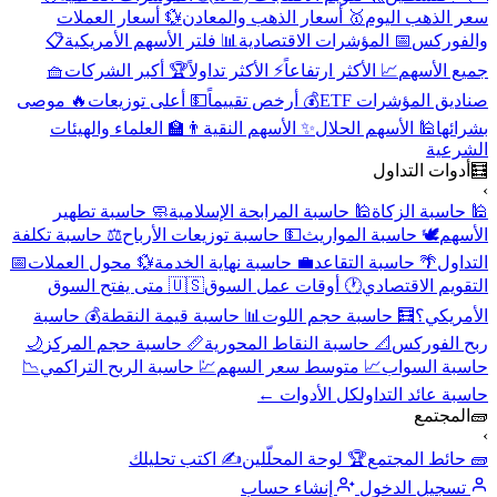
سعر الذهب اليوم
🥇 أسعار الذهب والمعادن
💱 أسعار العملات
والفوركس
📅 المؤشرات الاقتصادية
📊 فلتر الأسهم الأمريكية
📋
جميع الأسهم
📈 الأكثر ارتفاعاً
⚡ الأكثر تداولاً
🏆 أكبر الشركات
🧺
صناديق المؤشرات ETF
💰 أرخص تقييماً
💵 أعلى توزيعات
🔥 موصى
بشرائها
🕌 الأسهم الحلال
✨ الأسهم النقية
👨‍🏫 العلماء والهيئات
الشرعية
🧮
أدوات التداول
›
🕌 حاسبة الزكاة
🕌 حاسبة المرابحة الإسلامية
🧼 حاسبة تطهير
الأسهم
🕊️ حاسبة المواريث
💵 حاسبة توزيعات الأرباح
⚖️ حاسبة تكلفة
التداول
🌴 حاسبة التقاعد
💼 حاسبة نهاية الخدمة
💱 محول العملات
📅
التقويم الاقتصادي
🕐 أوقات عمل السوق
🇺🇸 متى يفتح السوق
الأمريكي؟
🧮 حاسبة حجم اللوت
📊 حاسبة قيمة النقطة
💰 حاسبة
ربح الفوركس
📐 حاسبة النقاط المحورية
📏 حاسبة حجم المركز
🌙
حاسبة السواب
📈 متوسط سعر السهم
💹 حاسبة الربح التراكمي
📉
حاسبة عائد التداول
كل الأدوات ←
🧱
المجتمع
›
🧱 حائط المجتمع
🏆 لوحة المحلّلين
✍️ اكتب تحليلك
تسجيل الدخول
إنشاء حساب