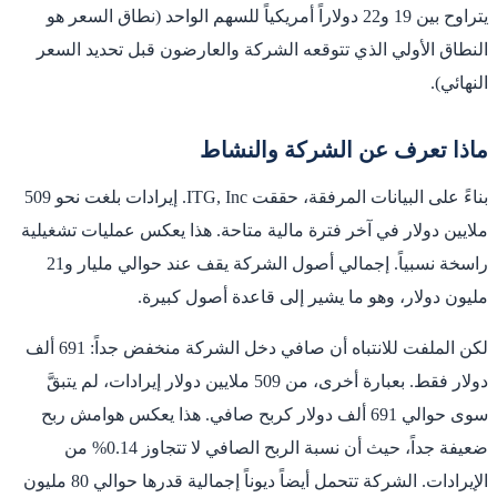
يتراوح بين 19 و22 دولاراً أمريكياً للسهم الواحد (نطاق السعر هو
النطاق الأولي الذي تتوقعه الشركة والعارضون قبل تحديد السعر
النهائي).
ماذا تعرف عن الشركة والنشاط
بناءً على البيانات المرفقة، حققت ITG, Inc. إيرادات بلغت نحو 509
ملايين دولار في آخر فترة مالية متاحة. هذا يعكس عمليات تشغيلية
راسخة نسبياً. إجمالي أصول الشركة يقف عند حوالي مليار و21
مليون دولار، وهو ما يشير إلى قاعدة أصول كبيرة.
لكن الملفت للانتباه أن صافي دخل الشركة منخفض جداً: 691 ألف
دولار فقط. بعبارة أخرى، من 509 ملايين دولار إيرادات، لم يتبقَّ
سوى حوالي 691 ألف دولار كربح صافي. هذا يعكس هوامش ربح
ضعيفة جداً، حيث أن نسبة الربح الصافي لا تتجاوز 0.14% من
الإيرادات. الشركة تتحمل أيضاً ديوناً إجمالية قدرها حوالي 80 مليون