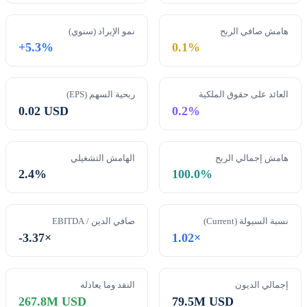
هامش صافي الربح
نمو الإيراد (سنوي)
+5.3%
0.1%
العائد على حقوق الملكية
ربحية السهم (EPS)
0.02 USD
0.2%
هامش إجمالي الربح
الهامش التشغيلي
2.4%
100.0%
نسبة السيولة (Current)
صافي الدين / EBITDA
-3.37×
1.02×
إجمالي الديون
النقد وما يعادله
267.8M USD
79.5M USD