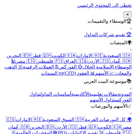
تخطي إلى المحتوى الرئيسي
✕
🏆
الوسطاء والتقييمات
›
🏆 تقييم شركات التداول
🌍
المنصات
›
🇸🇦 السعودية
🇦🇪 الإمارات
🇰🇼 الكويت
🇶🇦 قطر
🇧🇭 البحرين
🇴🇲 عُمان
🇯🇴 الأردن
🇮🇶 العراق
🇵🇸 فلسطين
🇪🇬 مصر
🕌
الوسطاء الإسلامية الحلال
💱 الفوركس
₿ العملات الرقمية
🥇 الذهب
والمعادن
📈 الأسهم
📊 العقود (CFD)
📜 السندات
📚
موسوعة البيت العربي
›
المدونة
مقالات تعليمية
الأكاديمية
أساسيات التداول
تداول
الفوركس
تداول الأسهم
📈
الأسهم والبورصات
›
🌍 كل البورصات العربية
🇸🇦 السوق السعودية
🇦🇪 الإمارات
🇪🇬
مصر
🇰🇼 الكويت
🇶🇦 قطر
🇯🇴 الأردن
🇧🇭 البحرين
🇴🇲 عُمان
🇵🇸 فلسطين
🚀 تقويم الاكتتابات (IPO)
🌐 المؤشرات العالمية
🥇