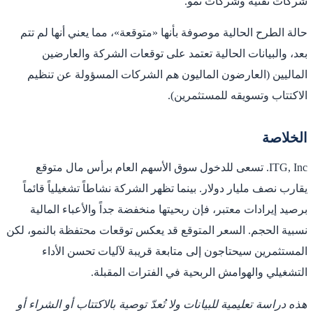
شركات تقنية وشركات نمو.
حالة الطرح الحالية موصوفة بأنها «متوقعة»، مما يعني أنها لم تتم
بعد، والبيانات الحالية تعتمد على توقعات الشركة والعارضين
الماليين (العارضون الماليون هم الشركات المسؤولة عن تنظيم
الاكتتاب وتسويقه للمستثمرين).
الخلاصة
ITG, Inc. تسعى للدخول سوق الأسهم العام برأس مال متوقع
يقارب نصف مليار دولار. بينما تظهر الشركة نشاطاً تشغيلياً قائماً
برصيد إيرادات معتبر، فإن ربحيتها منخفضة جداً والأعباء المالية
نسبية الحجم. السعر المتوقع قد يعكس توقعات محتفظة بالنمو، لكن
المستثمرين سيحتاجون إلى متابعة قريبة لآليات تحسن الأداء
التشغيلي والهوامش الربحية في الفترات المقبلة.
هذه دراسة تعليمية للبيانات ولا تُعدّ توصية بالاكتتاب أو الشراء أو