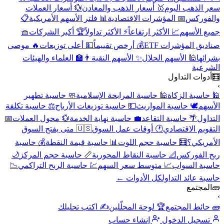
سعر الذهب اليوم
🥇 أسعار الذهب والمعادن
💱 أسعار العملات
والفوركس
📅 المؤشرات الاقتصادية
📊 فلتر الأسهم الأمريكية
📋
جميع الأسهم
📈 الأكثر ارتفاعاً
⚡ الأكثر تداولاً
🏆 أكبر الشركات
🧺
صناديق المؤشرات ETF
💰 أرخص تقييماً
💵 أعلى توزيعات
🔥 موصى
بشرائها
🕌 الأسهم الحلال
✨ الأسهم النقية
👨‍🏫 العلماء والهيئات
الشرعية
🧮
أدوات التداول
›
🕌 حاسبة الزكاة
🕌 حاسبة المرابحة الإسلامية
🧼 حاسبة تطهير
الأسهم
🕊️ حاسبة المواريث
💵 حاسبة توزيعات الأرباح
⚖️ حاسبة تكلفة
التداول
🌴 حاسبة التقاعد
💼 حاسبة نهاية الخدمة
💱 محول العملات
📅
التقويم الاقتصادي
🕐 أوقات عمل السوق
🇺🇸 متى يفتح السوق
الأمريكي؟
🧮 حاسبة حجم اللوت
📊 حاسبة قيمة النقطة
💰 حاسبة
ربح الفوركس
📐 حاسبة النقاط المحورية
📏 حاسبة حجم المركز
🌙
حاسبة السواب
📈 متوسط سعر السهم
💹 حاسبة الربح التراكمي
📉
حاسبة عائد التداول
كل الأدوات ←
🧱
المجتمع
›
🧱 حائط المجتمع
🏆 لوحة المحلّلين
✍️ اكتب تحليلك
تسجيل الدخول
إنشاء حساب