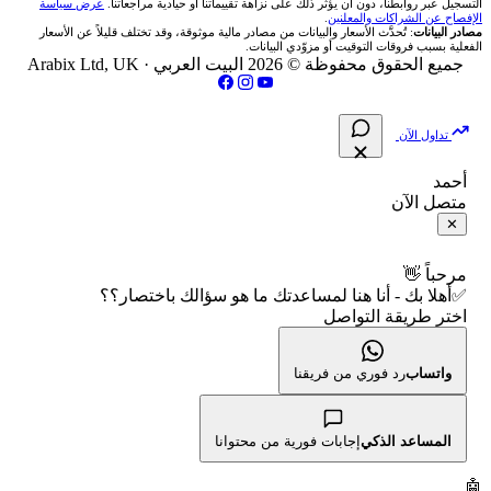
📌 حاسبة النقاط المحورية
التسجيل عبر روابطنا، دون أن يؤثر ذلك على نزاهة تقييماتنا أو حيادية مراجعاتنا.
عرض سياسة
💱 أسعار العملات والفوركس
فريق المؤلفين
الإفصاح عن الشراكات والمعلنين
.
مصادر البيانات
: تُحدَّث الأسعار والبيانات من مصادر مالية موثوقة، وقد تختلف قليلاً عن الأسعار
شركات تداول في فلسطين
الفعلية بسبب فروقات التوقيت أو مزوّدي البيانات.
🇧🇭 بورصة البحرين
📏 حاسبة حجم المركز
💵 سعر الريال السعودي في مصر
مقالات تعليمية
جميع الحقوق محفوظة © 2026 البيت العربي ·
Arabix Ltd, UK
شركات تداول في مصر
🇴🇲 بورصة مسقط
🔄 حاسبة تكلفة السواب
📅 المؤشرات الاقتصادية
سياسة تقييم الشركات
تداول الآن
🇵🇸 بورصة فلسطين
📈 حاسبة عائد التداول
شركات التداول النصابة
أحمد
متصل الآن
فلتر الأسهم الشرعي
📊 حاسبة الربح التراكمي
الإبلاغ عن شركة نصابة
✕
📋 جميع الأسهم
🧮 حاسبة متوسط سعر السهم
شروط الاستخدام
مرحباً 👋
✅أهلا بك - أنا هنا لمساعدتك ما هو سؤالك باختصار؟؟
🕌 الأسهم الحلال
اختر طريقة التواصل
📅 التقويم الاقتصادي
سياسة الخصوصية
👨‍🏫 العلماء والهيئات الشرعية
🕐 أوقات عمل السوق
واتساب
رد فوري من فريقنا
🇺🇸 متى يفتح السوق الأمريكي؟
المساعد الذكي
إجابات فورية من محتوانا
🛠️ كل الأدوات
🤖