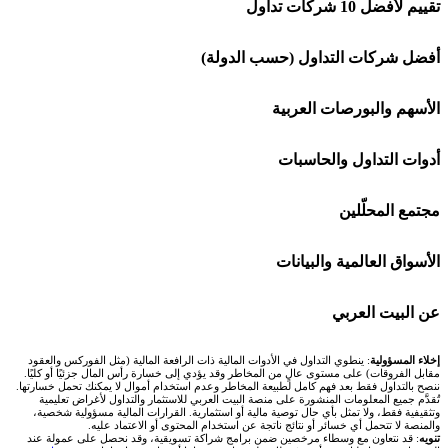
تقييم لأفضل 10 شركات تداول
شركة Capital.com
أفضل شركات التداول (حسب الدولة)
افاتريد AvaTrade
شركات تداول في السعودية
الأسهم والبورصات العربية
اكسنس Exness
شركات تداول في الإمارات
🌍 كل البورصات العربية
أدوات التداول والحاسبات
منصة بينانس
شركات تداول في الكويت
🇸🇦 السوق السعودية
🕌 حاسبة الزكاة
مجتمع المحلّلين
Bybit باي بت
شركات تداول في قطر
🇦🇪 أسواق الإمارات
💱 محول العملات
🧱 حائط المجتمع
الأسواق العالمية والبيانات
شركة Xm
شركات تداول في البحرين
🇪🇬 البورصة المصرية
🧮 حاسبة حجم اللوت
🏆 لوحة المحلّلين
🌐 المؤشرات العالمية
عن البيت العربي
شركة Okx
شركات تداول في عُمان
🇰🇼 بورصة الكويت
📊 حاسبة قيمة النقطة
✍️ اكتب تحليلك
🥇 سعر الذهب اليوم
من نحن
إخلاء المسؤولية
: ينطوي التداول في الأدوات المالية ذات الرافعة المالية (مثل الفوركس والعقود
مقابل الفروقات) على مستوى عالٍ من المخاطر وقد يؤدي إلى خسارة رأس المال جزئيًا أو كليًا.
ننصح بالتداول فقط بعد فهم كامل لطبيعة المخاطر وعدم استخدام أموال لا يمكنك تحمل خسارتها.
اكس تي بي XTB
شركات تداول في الأردن
🇶🇦 بورصة قطر
💰 حاسبة ربح الفوركس
تُقدَّم جميع المعلومات المنشورة على منصة البيت العربي للاستثمار والتداول لأغراض تعليمية
🥇 أسعار الذهب والمعادن
تواصل معنا
وتثقيفية فقط، ولا تمثل بأي حال توصية مالية أو استثمارية. القرارات المالية مسؤولية شخصية،
والمنصة لا تتحمل أي خسائر أو نتائج ناتجة عن استخدام المحتوى أو الاعتماد عليه.
انتراكتيف بروكرز IBKR
تنويه
: قد نتعاون مع وسطاء مرخصين ضمن برامج شراكة تسويقية، وقد نحصل على عمولة عند
شركات تداول في العراق
🇯🇴 بورصة عمّان