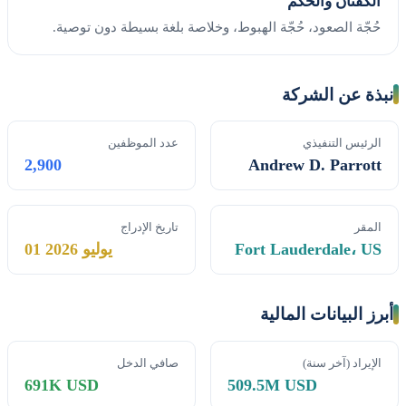
الكفّتان والحُكم
حُجّة الصعود، حُجّة الهبوط، وخلاصة بلغة بسيطة دون توصية.
نبذة عن الشركة
الرئيس التنفيذي
عدد الموظفين
2,900
Andrew D. Parrott
المقر
تاريخ الإدراج
Fort Lauderdale، US
01 يوليو 2026
أبرز البيانات المالية
الإيراد (آخر سنة)
صافي الدخل
691K USD
509.5M USD