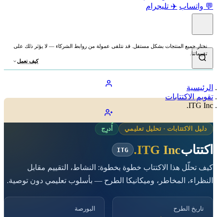
💬 واتساب
✈️ تليجرام
نختار جميع المنتجات بشكل مستقل. قد نتلقى عمولة من روابط الشركاء — لا يؤثر ذلك على
تقييماتنا.
كيف نعمل
الرئيسية
تقويم الاكتتابات
ITG Inc.
دليل الاكتتابات · تحليل تعليمي
أُدرِج
اكتتاب
ITG Inc.
ITG
كيف تحلّل هذا الاكتتاب خطوة بخطوة: النشاط، التقييم مقابل
النظراء، المخاطر، وميكانيكا الطرح — بأسلوب تعليمي دون توصية.
تاريخ الطرح
البورصة