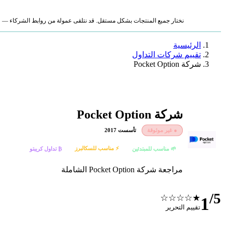
نختار جميع المنتجات بشكل مستقل. قد نتلقى عمولة من روابط الشركاء — لا ي
الرئيسية
تقييم شركات التداول
شركة Pocket Option
شركة Pocket Option
● غير موثوقة
تأسست 2017
⚡ مناسب للسكالبرز
🌱 مناسب للمبتدئين
₿ تداول كريبتو
مراجعة شركة Pocket Option الشاملة
/5
★☆☆☆☆
1
تقييم التحرير