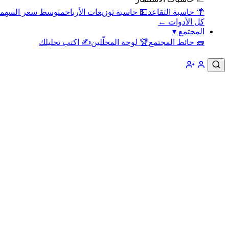
🌴 حاسبة التقاعد
💵 حاسبة توزيعات الأرباح
متوسط سعر السهم
كل الأدوات ←
المجتمع
▾
🧱 حائط المجتمع
🏆 لوحة المحلّلين
✍️ اكتب تحليلك