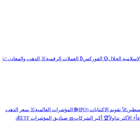
إسلامية الحلال
💱 الفوركس
₿ العملات الرقمية
🥇 الذهب والمعادن
📈
🚀 تقويم الاكتتابات (IPO)
🌐 المؤشرات العالمية
🥇 سعر الذهب
اً
⚡ الأكثر تداولاً
🏆 أكبر الشركات
🧺 صناديق المؤشرات ETF
💰