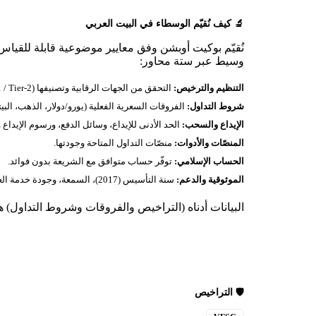
🔬 كيف نُقيّم الوسطاء في البيت العربي
نُقيّم بوكيت أوبشن وفق معايير موضوعية قابلة للقياس، 
وسيط عبر ستة محاور:
التنظيم والترخيص:
التحقق من الجهات الرقابية وتصنيفها (Tier‑1 / Tier‑2 / محلي) — 1 ترخيص موثّق أدناه.
شروط التداول:
الفروقات السعرية الفعلية (يورو/دولار، الذهب، البيت
الإيداع والسحب:
الحد الأدنى للإيداع، وسائل الدفع، ورسوم الإيداع
المنصّات والأدوات:
منصّات التداول المتاحة وجودتها.
الحساب الإسلامي:
توفّر حساب متوافق مع الشريعة بدون فوائد.
الموثوقية والدعم:
سنة التأسيس (2017)، السمعة، وجودة خدمة العملاء.
البيانات أدناه (التراخيص والفروقات وشروط التداول) هي
🛡️ التراخيص