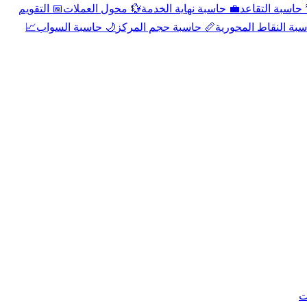
📅 التقويم
💱 محول العملات
💼 حاسبة نهاية الخدمة
🌴 حاسبة التقا
📈
🌙 حاسبة السواب
📏 حاسبة حجم المركز
📐 حاسبة النقاط الم
