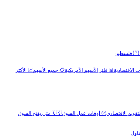
 فلسطين
 الاقتصادية
📊 فلتر الأسهم الأمريكية
📋 جميع الأسهم
📈 الأكثر
لتقويم الاقتصادي
🕐 أوقات عمل السوق
🇺🇸 متى يفتح السوق
داول