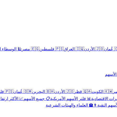
سلامية الحلال
🇪🇬 مصر
🇵🇸 فلسطين
🇮🇶 العراق
🇯🇴 الأردن
🇴
تداول 
🇵🇸 فلسطين
🇴🇲 عُمان
🇧🇭 البحرين
🇯🇴 الأردن
🇶🇦 قطر
🇰🇼 الكويت
 الأكثر ارتفاعاً
📋 جميع الأسهم
📊 فلتر الأسهم الأمريكية
📅 المؤشرات ا
👨‍🏫 العلماء والهيئات الشرعية
✨ الأسهم ال