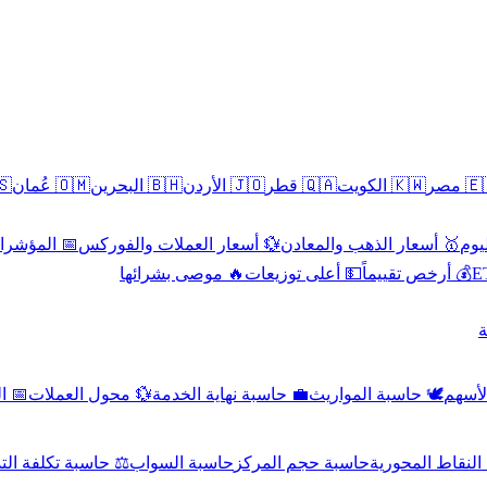
سطين
🇴🇲 عُمان
🇧🇭 البحرين
🇯🇴 الأردن
🇶🇦 قطر
🇰🇼 الكويت
🇪🇬 
 الاقتصادية
💱 أسعار العملات والفوركس
🥇 أسعار الذهب والمعادن
🥇 
🔥 موصى بشرائها
💵 أعلى توزيعات
💰 أرخص تقييماً

صادي
💱 محول العملات
💼 حاسبة نهاية الخدمة
🕊️ حاسبة المواريث
🧼 حا
اسبة تكلفة التداول
حاسبة السواب
حاسبة حجم المركز
حاسبة النقاط ال