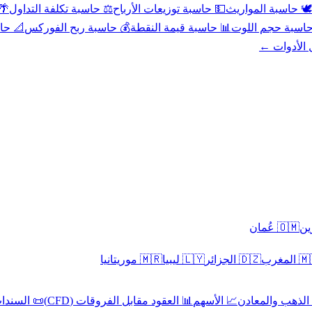
عد
⚖️ حاسبة تكلفة التداول
💵 حاسبة توزيعات الأرباح
🕊️ حاسبة المواريث
حورية
💰 حاسبة ربح الفوركس
📊 حاسبة قيمة النقطة
🧮 حاسبة حجم ال
كل الأدوا
🇴🇲 عُمان
🇲🇷 موريتانيا
🇱🇾 ليبيا
🇩🇿 الجزائر
🇲🇦 ا
 السندات
📊 العقود مقابل الفروقات (CFD)
📈 الأسهم
🥇 الذهب والمع