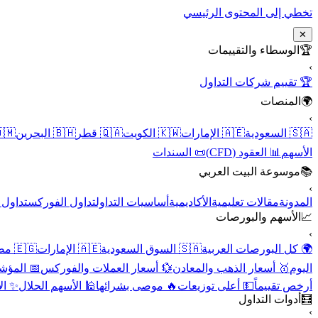
تخطي إلى المحتوى الرئيسي
✕
الوسطاء والتقييمات
🏆
›
🏆 تقييم شركات التداول
المنصات
🌍
›
 عُمان
🇧🇭 البحرين
🇶🇦 قطر
🇰🇼 الكويت
🇦🇪 الإمارات
🇸🇦 السعودية
📜 السندات
📊 العقود (CFD)
الأسهم
موسوعة البيت العربي
📚
›
الأسهم
تداول الفوركس
أساسيات التداول
الأكاديمية
مقالات تعليمية
المدونة
الأسهم والبورصات
📈
›
🇪🇬 مصر
🇦🇪 الإمارات
🇸🇦 السوق السعودية
🌍 كل البورصات العربية
لاقتصادية
💱 أسعار العملات والفوركس
🥇 أسعار الذهب والمعادن
اليوم
نقية
🕌 الأسهم الحلال
🔥 موصى بشرائها
💵 أعلى توزيعات
أرخص تقييماً
أدوات التداول
🧮
›