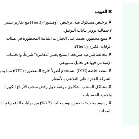
❌ العيوب
ترخيص مشكوك فيه: ترخيص "أوفشور" (Tier 3) مع تقارير تشير
لاحتمالية تزوير بيانات التوثيق.
منتج محظور: تعتمد على الخيارات الثنائية المحظورة في هيئات
الرقابة الكبرى (Tier 1).
مخالفة شرعية صريحة: المنتج يعتبر "مقامرة" شرعاً، والحساب
الإسلامي فيها هو تحايل تسويقي.
منصة خاصة (OTC): تستخدم أصولاً خارج المقصورة (OTC) م
الشركة القدرة على التلاعب بالأسعار.
مشاكل السحب: شكاوى موثقة حول رفض سحب الأرباح الكبيرة
وتجميد الحسابات.
رسوم مخفية: خصم رسوم معالجة (2-3%) من بوابات الدفع رغم
المجانية.