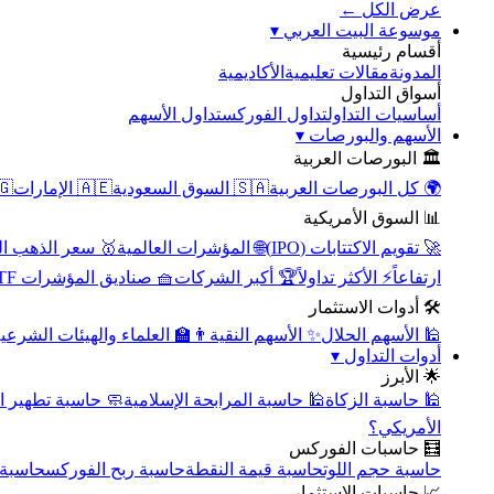
عرض الكل ←
▾
موسوعة البيت العربي
أقسام رئيسية
الأكاديمية
مقالات تعليمية
المدونة
أسواق التداول
تداول الأسهم
تداول الفوركس
أساسيات التداول
▾
الأسهم والبورصات
🏛️ البورصات العربية
مصر
🇦🇪 الإمارات
🇸🇦 السوق السعودية
🌍 كل البورصات العربية
📊 السوق الأمريكية
سعر الذهب اليوم
🌐 المؤشرات العالمية
🚀 تقويم الاكتتابات (IPO)
🧺 صناديق المؤشرات ETF
🏆 أكبر الشركات
⚡ الأكثر تداولاً
ارتفاعاً
🛠️ أدوات الاستثمار
‍🏫 العلماء والهيئات الشرعية
✨ الأسهم النقية
🕌 الأسهم الحلال
▾
أدوات التداول
🌟 الأبرز
سبة تطهير الأسهم
🕌 حاسبة المرابحة الإسلامية
🕌 حاسبة الزكاة
الأمريكي؟
🧮 حاسبات الفوركس
محورية
حاسبة ربح الفوركس
حاسبة قيمة النقطة
حاسبة حجم اللوت
📈 حاسبات الاستثمار