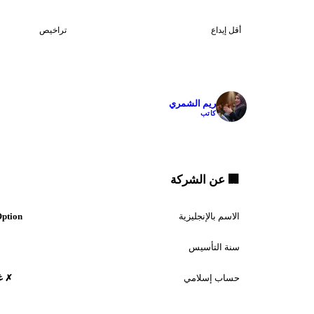
1
$50
أقل إيداع
تراخيص
✓
ريم الشمري
كاتب
🏢 عن الشركة
الاسم بالإنجليزية
Option
سنة التأسيس
حساب إسلامي
✗ غ