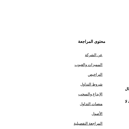
محتوى المراجعة
عن الشركة
المميزات والعيوب
التراخيص
شروط التداول
ال
الإيداع والسحب
لا
منصات التداول
الأصول
المراجعة التفصيلية