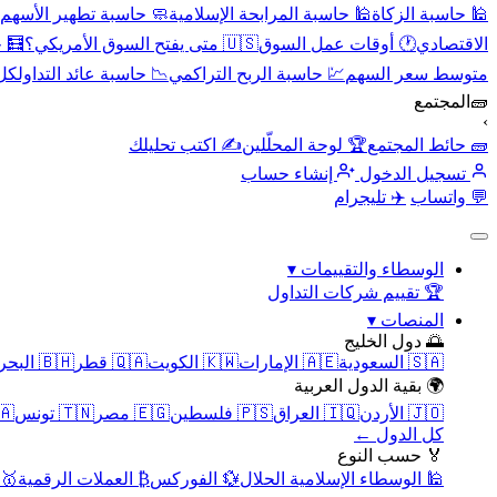
🕌 حاسبة الزكاة
🕌 حاسبة المرابحة الإسلامية
🧼 حاسبة تطهير الأسهم
الاقتصادي
🕐 أوقات عمل السوق
🇺🇸 متى يفتح السوق الأمريكي؟
🧮 
متوسط سعر السهم
💹 حاسبة الربح التراكمي
📉 حاسبة عائد التداول
كل 
🧱
المجتمع
›
🧱 حائط المجتمع
🏆 لوحة المحلّلين
✍️ اكتب تحليلك
تسجيل الدخول
إنشاء حساب
💬 واتساب
✈️ تليجرام
الوسطاء والتقييمات
▾
🏆 تقييم شركات التداول
المنصات
▾
🌅 دول الخليج
🇸🇦 السعودية
🇦🇪 الإمارات
🇰🇼 الكويت
🇶🇦 قطر
🇧🇭 البحرين
🌍 بقية الدول العربية
🇯🇴 الأردن
🇮🇶 العراق
🇵🇸 فلسطين
🇪🇬 مصر
🇹🇳 تونس
🇲🇦 
كل الدول ←
🏅 حسب النوع
🕌 الوسطاء الإسلامية الحلال
💱 الفوركس
₿ العملات الرقمية
🥇 