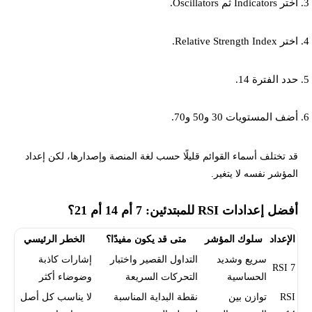
اختر Indicators ثم Oscillators.
اختر Relative Strength Index.
حدد الفترة 14.
أضف المستويات 30 و50 و70.
قد تختلف أسماء القوائم قليلًا حسب لغة المنصة وإصدارها، لكن إعداد
المؤشر نفسه لا يتغير.
أفضل إعدادات RSI للمبتدئين: 7 أم 14 أم 21؟
الإعداد
سلوك المؤشر
متى قد يكون مفيدًا؟
الخطر الرئيسي
سريع وشديد
التداول القصير واختبار
إشارات كاذبة
RSI 7
الحساسية
التحركات السريعة
وضوضاء أكثر
RSI
توازن بين
نقطة البداية المناسبة
لا يناسب كل أصل