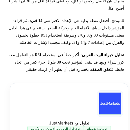
يخبرك بأن الأصل رخيص أو غالٍ، ولا تعني قراءة أقل من 30 أن الشراء
كيف يُحسب مؤشر RSI؟
أصبح آمنًا.
ماذا تعني مستويات RSI عند 30 و50 و70؟
للمبتدئ، أفضل نقطة بداية هي الإعداد الافتراضي
14 فترة
، ثم قراءة
المؤشر داخل سياق الاتجاه العام وحركة السعر. ستتعلم في هذا الدليل
كيفية استخدام مؤشر RSI خطوة بخطوة
معنى مستويات 30 و50 و70، وطريقة استخدام RSI خطوة بخطوة،
والفرق بين إعدادات 7 و14 و21، وكيف تتجنب الإشارات الخاطئة.
كيفية إضافة مؤشر RSI إلى الرسم البياني
تحليل خبراء البيت العربي:
أكبر خطأ في استخدام RSI هو التعامل معه
كزر شراء وبيع. قد يبقى المؤشر تحت 30 طوال جزء كبير من اتجاه
أفضل إعدادات RSI للمبتدئين: 7 أم 14 أم 21؟
هابط، فتُغلق الصفقة بخسارة قبل أن يظهر أي ارتداد حقيقي.
استراتيجية RSI بسيطة للمبتدئين
استخدام RSI مع الاتجاه
التباعد في مؤشر RSI
تداول مع JustMarkets
رفض التأرجح Failure Swing
✓ بدون عمولة
✓ تداول الذهب والفوركس والأسهم