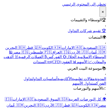
تخطي إلى المحتوى الرئيسي
✕
🏆
الوسطاء والتقييمات
›
🏆 تقييم شركات التداول
🌍
المنصات
›
🇸🇦 السعودية
🇦🇪 الإمارات
🇰🇼 الكويت
🇶🇦 قطر
🇧🇭 البحرين
🇴🇲 عُمان
🇯🇴 الأردن
🇮🇶 العراق
🇵🇸 فلسطين
🇪🇬 مصر
🕌
الوسطاء الإسلامية الحلال
💱 الفوركس
₿ العملات الرقمية
🥇 الذهب
والمعادن
📈 الأسهم
📊 العقود (CFD)
📜 السندات
📚
موسوعة البيت العربي
›
المدونة
مقالات تعليمية
الأكاديمية
أساسيات التداول
تداول
الفوركس
تداول الأسهم
📈
الأسهم والبورصات
›
🌍 كل البورصات العربية
🇸🇦 السوق السعودية
🇦🇪 الإمارات
🇪🇬
مصر
🇰🇼 الكويت
🇶🇦 قطر
🇯🇴 الأردن
🇧🇭 البحرين
🇴🇲 عُمان