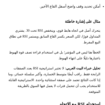
أمكن تحديد وقف واضح أسفل القاع الأخير.
مثال على إشارة خاطئة
يتحرك أصل في اتجاه هابط قوي، وينخفض RSI تحت 30. يشتري
المتداول فورًا، لكن السعر يكسر القاع السابق ويستمر RSI في نطاق
البيع المفرط.
الخطأ هنا ليس في المؤشر؛ بل في استخدام قراءة تصف قوة الهبوط
باعتبارها دليلًا على انتهاء الهبوط.
تحليل خبراء البيت العربي:
لا تختبر استراتيجية RSI بعدد الصفقات
الرابحة فقط. راقب أيضًا متوسط الخسارة، وأكبر سلسلة خسائر، وما
إذا كانت النتائج تعتمد على صفقة استثنائية واحدة. الاستراتيجية القابلة
للاستخدام يجب أن تتحمل فترات لا يعمل فيها السوق بالطريقة
المتوقعة.
استخدام RSI مع الاتجاه