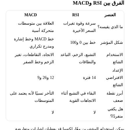
الفرق بين RSI وMACD
العنصر
RSI
MACD
سرعة وقوة تغيرات
العلاقة بين متوسطات
ما الذي يقيسه؟
السعر الأخيرة
متحركة أسية
خط MACD وخط إشارة
شكل المؤشر
خط بين 0 و100
ومدرج تكراري
الاستخدام
التشبع، الزخم، التباعد
الاتجاه، التقاطعات، تغير
الشائع
والنطاقات
الزخم وخط الصفر
الإعداد
الافتراضي
14 فترة
12 و26 و9
الشائع
أبرز نقطة
البقاء في التشبع أثناء
التأخر نسبيًا لأنه يعتمد على
ضعف
الاتجاهات القوية
المتوسطات
هل يكفي
لا
لا
منفردًا؟
يمكن استخدام المؤشرين معًا، لكنهما قد يعطيان إشارات متعارضة