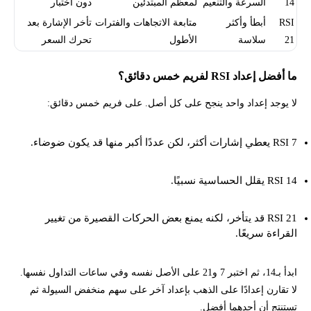
14
السرعة والتنعيم
لمعظم المبتدئين
دون اختبار
RSI
أبطأ وأكثر
متابعة الاتجاهات والفترات
تأخر الإشارة بعد
21
سلاسة
الأطول
تحرك السعر
ما أفضل إعداد RSI لفريم خمس دقائق؟
لا يوجد إعداد واحد ينجح على كل أصل. على فريم خمس دقائق:
RSI 7 يعطي إشارات أكثر، لكن عددًا أكبر منها قد يكون ضوضاء.
RSI 14 يقلل الحساسية نسبيًا.
RSI 21 قد يتأخر، لكنه يمنع بعض الحركات القصيرة من تغيير
القراءة سريعًا.
ابدأ بـ14، ثم اختبر 7 و21 على الأصل نفسه وفي ساعات التداول نفسها.
لا تقارن إعدادًا على الذهب بإعداد آخر على سهم منخفض السيولة ثم
تستنتج أن أحدهما أفضل.