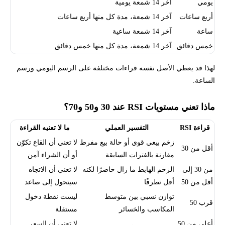
يومي
آخر 14 شمعة يومية
أربع ساعات
آخر 14 شمعة، مدة كل منها أربع ساعات
ساعة
آخر 14 شمعة ساعية
خمس دقائق
آخر 14 شمعة، مدة كل منها خمس دقائق
لهذا قد يعطي الأصل نفسه قراءات مختلفة على الرسم اليومي ورسم
الساعة.
ماذا تعني مستويات RSI عند 30 و50 و70؟
قراءة RSI
التفسير العملي
ما لا تعنيه القراءة
زخم بيعي قوي أو حالة بيع مفرط
لا تعني أن القاع تكوّن
أقل من 30
مقارنة بالفترات السابقة
أو أن الشراء آمن
من 30 إلى
الزخم الهابط ما زال حاضرًا لكنه
لا تعني أن الاتجاه
أقل من 50
أقل تطرفًا
سيتحول إلى صاعد
توازن نسبي بين متوسط
ليست نقطة دخول
قرب 50
المكاسب والخسائر
مستقلة
أعلى من 50
لا تعني أن السعر