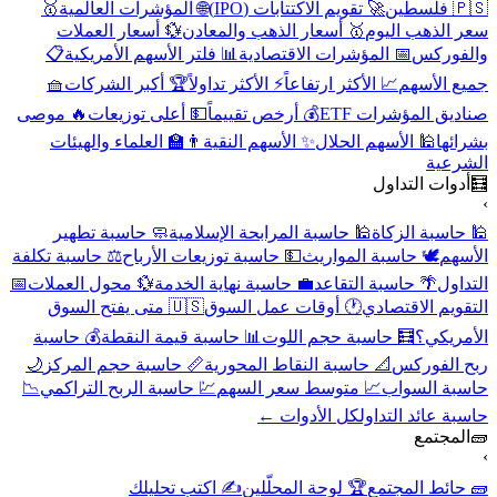
🇵🇸 فلسطين
🚀 تقويم الاكتتابات (IPO)
🌐 المؤشرات العالمية
🥇
سعر الذهب اليوم
🥇 أسعار الذهب والمعادن
💱 أسعار العملات
والفوركس
📅 المؤشرات الاقتصادية
📊 فلتر الأسهم الأمريكية
📋
جميع الأسهم
📈 الأكثر ارتفاعاً
⚡ الأكثر تداولاً
🏆 أكبر الشركات
🧺
صناديق المؤشرات ETF
💰 أرخص تقييماً
💵 أعلى توزيعات
🔥 موصى
بشرائها
🕌 الأسهم الحلال
✨ الأسهم النقية
👨‍🏫 العلماء والهيئات
الشرعية
🧮
أدوات التداول
›
🕌 حاسبة الزكاة
🕌 حاسبة المرابحة الإسلامية
🧼 حاسبة تطهير
الأسهم
🕊️ حاسبة المواريث
💵 حاسبة توزيعات الأرباح
⚖️ حاسبة تكلفة
التداول
🌴 حاسبة التقاعد
💼 حاسبة نهاية الخدمة
💱 محول العملات
📅
التقويم الاقتصادي
🕐 أوقات عمل السوق
🇺🇸 متى يفتح السوق
الأمريكي؟
🧮 حاسبة حجم اللوت
📊 حاسبة قيمة النقطة
💰 حاسبة
ربح الفوركس
📐 حاسبة النقاط المحورية
📏 حاسبة حجم المركز
🌙
حاسبة السواب
📈 متوسط سعر السهم
💹 حاسبة الربح التراكمي
📉
حاسبة عائد التداول
كل الأدوات ←
🧱
المجتمع
›
🧱 حائط المجتمع
🏆 لوحة المحلّلين
✍️ اكتب تحليلك