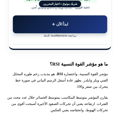
شريك موثوق • اختيار المحررين
تنفيذ فوري • سحب وإيداع محلي ودولي آمن.
الفرق بين RSI وMACD
استخدام RSI في الأسهم والذهب والفوركس والعملات الرقمية
ابدأ الآن ←
أخطاء استخدام مؤشر RSI
مراجعة JustMarkets كاملة
قيود مؤشر القوة النسبية
منصات تداول تتيح استخدام مؤشر RSI
ما هو مؤشر القوة النسبية RSI؟
اكتشف أسرار مؤشر القوة النسبية (RSI) وكن مستعدًا لاتخاذ قرارات
مؤشر القوة النسبية، واختصاره
RSI
، هو مذبذب زخم طوره المحلل
استثمارية ناجحة!
الفني ويلز وايلدر. يظهر عادة أسفل الرسم البياني في صورة خط
يتحرك بين صفر و100.
يقارن المؤشر متوسط المكاسب بمتوسط الخسائر خلال عدد محدد من
الفترات. ارتفاعه يعني أن تحركات الصعود الأخيرة أصبحت أقوى من
تحركات الهبوط، وانخفاضه يعني العكس.