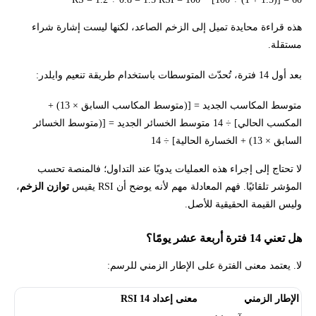
هذه قراءة محايدة تميل إلى الزخم الصاعد، لكنها ليست إشارة شراء
مستقلة.
بعد أول 14 فترة، تُحدّث المتوسطات باستخدام طريقة تنعيم وايلدر:
متوسط المكاسب الجديد = [(متوسط المكاسب السابق × 13) +
المكسب الحالي] ÷ 14 متوسط الخسائر الجديد = [(متوسط الخسائر
السابق × 13) + الخسارة الحالية] ÷ 14
لا تحتاج إلى إجراء هذه العمليات يدويًا عند التداول؛ فالمنصة تحسب
المؤشر تلقائيًا. فهم المعادلة مهم لأنه يوضح أن RSI يقيس
توازن الزخم
،
وليس القيمة الحقيقية للأصل.
هل تعني 14 فترة أربعة عشر يومًا؟
لا. يعتمد معنى الفترة على الإطار الزمني للرسم:
الإطار الزمني
معنى إعداد RSI 14