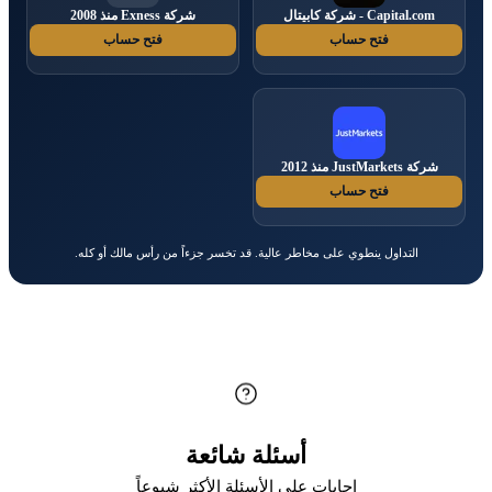
Capital.com - شركة كابيتال
شركة Exness منذ 2008
فتح حساب
فتح حساب
شركة JustMarkets منذ 2012
فتح حساب
التداول ينطوي على مخاطر عالية. قد تخسر جزءاً من رأس مالك أو كله.
أسئلة شائعة
إجابات على الأسئلة الأكثر شيوعاً