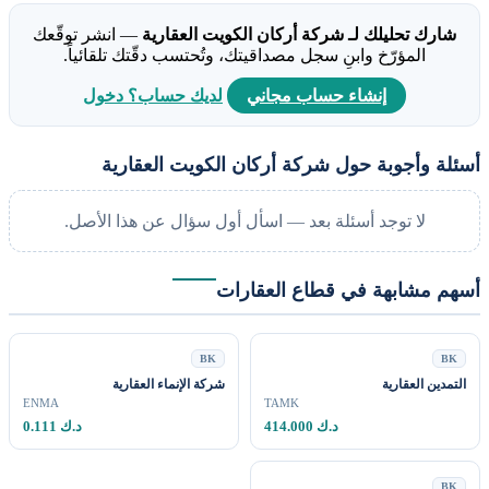
شارك تحليلك لـ شركة أركان الكويت العقارية
— انشر توقّعك
المؤرّخ وابنِ سجل مصداقيتك، وتُحتسب دقّتك تلقائياً.
إنشاء حساب مجاني
لديك حساب؟ دخول
أسئلة وأجوبة حول شركة أركان الكويت العقارية
لا توجد أسئلة بعد — اسأل أول سؤال عن هذا الأصل.
أسهم مشابهة في قطاع العقارات
BK
BK
التمدين العقارية
شركة الإنماء العقارية
ENMA
TAMK
414.000 د.ك
0.111 د.ك
BK