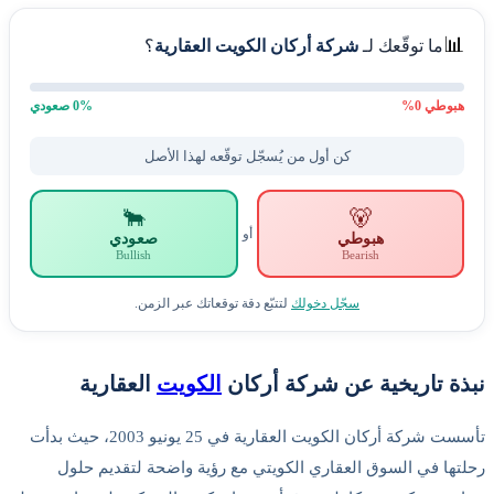
📊
ما توقّعك لـ
شركة أركان الكويت العقارية
؟
هبوطي
0
%
% صعودي
0
كن أول من يُسجّل توقّعه لهذا الأصل
🐂
🐻
أو
هبوطي
صعودي
Bullish
Bearish
سجّل دخولك
لتتبّع دقة توقعاتك عبر الزمن.
نبذة تاريخية عن شركة أركان
الكويت
العقارية
تأسست شركة أركان الكويت العقارية في 25 يونيو 2003، حيث بدأت
رحلتها في السوق العقاري الكويتي مع رؤية واضحة لتقديم حلول