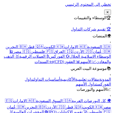
تخطي إلى المحتوى الرئيسي
✕
🏆
الوسطاء والتقييمات
›
🏆 تقييم شركات التداول
🌍
المنصات
›
🇸🇦 السعودية
🇦🇪 الإمارات
🇰🇼 الكويت
🇶🇦 قطر
🇧🇭 البحرين
🇴🇲 عُمان
🇯🇴 الأردن
🇮🇶 العراق
🇵🇸 فلسطين
🇪🇬 مصر
🕌
الوسطاء الإسلامية الحلال
💱 الفوركس
₿ العملات الرقمية
🥇 الذهب
والمعادن
📈 الأسهم
📊 العقود (CFD)
📜 السندات
📚
موسوعة البيت العربي
›
المدونة
مقالات تعليمية
الأكاديمية
أساسيات التداول
تداول
الفوركس
تداول الأسهم
📈
الأسهم والبورصات
›
🌍 كل البورصات العربية
🇸🇦 السوق السعودية
🇦🇪 الإمارات
🇪🇬
مصر
🇰🇼 الكويت
🇶🇦 قطر
🇯🇴 الأردن
🇧🇭 البحرين
🇴🇲 عُمان
🇵🇸 فلسطين
🚀 تقويم الاكتتابات (IPO)
🌐 المؤشرات العالمية
🥇