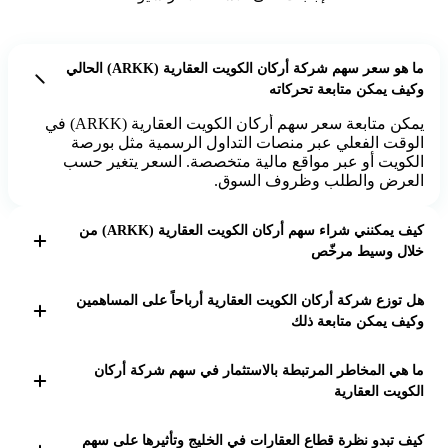
ما هو سعر سهم شركة أركان الكويت العقارية (ARKK) الحالي
وكيف يمكن متابعة تحركاته
يمكن متابعة سعر سهم أركان الكويت العقارية (ARKK) في
الوقت الفعلي عبر منصات التداول الرسمية مثل بورصة
الكويت أو عبر مواقع مالية متخصصة. السعر يتغير حسب
العرض والطلب وظروف السوق.
كيف يمكنني شراء سهم أركان الكويت العقارية (ARKK) من
خلال وسيط مرخّص
لشراء سهم ARKK، يجب فتح حساب تداول لدى وسيط
هل توزع شركة أركان الكويت العقارية أرباحاً على المساهمين
مرخّص في السوق الكويتية أو الأسواق الخليجية التي تتداول
وكيف يمكن متابعة ذلك
السهم. بعد التحقق من الهوية وتحويل الأموال، يمكن تقديم
أوامر الشراء عبر منصة الوسيط.
تعلن شركة أركان الكويت العقارية عن توزيعات الأرباح حسب
ما هي المخاطر المرتبطة بالاستثمار في سهم شركة أركان
قرارات مجلس الإدارة وبما يتوافق مع أداء الشركة. يمكن
الكويت العقارية
متابعة الإعلانات الرسمية عبر موقع الشركة أو بورصة
الكويت.
الاستثمار في أسهم العقارات يتأثر بتقلبات السوق العقاري،
كيف تبدو نظرة قطاع العقارات في الخليج وتأثيرها على سهم
التغيرات الاقتصادية، السياسات الحكومية، وأسعار الفائدة.