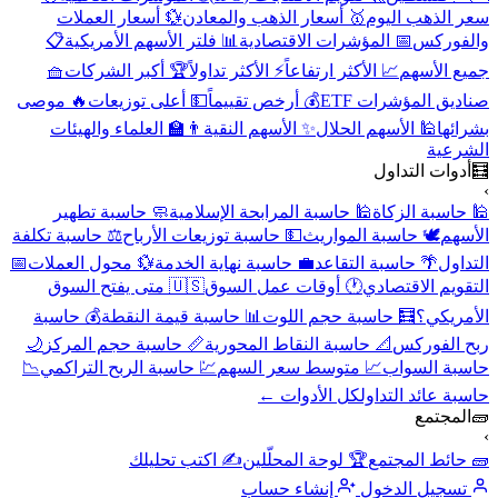
سعر الذهب اليوم
🥇 أسعار الذهب والمعادن
💱 أسعار العملات
والفوركس
📅 المؤشرات الاقتصادية
📊 فلتر الأسهم الأمريكية
📋
جميع الأسهم
📈 الأكثر ارتفاعاً
⚡ الأكثر تداولاً
🏆 أكبر الشركات
🧺
صناديق المؤشرات ETF
💰 أرخص تقييماً
💵 أعلى توزيعات
🔥 موصى
بشرائها
🕌 الأسهم الحلال
✨ الأسهم النقية
👨‍🏫 العلماء والهيئات
الشرعية
🧮
أدوات التداول
›
🕌 حاسبة الزكاة
🕌 حاسبة المرابحة الإسلامية
🧼 حاسبة تطهير
الأسهم
🕊️ حاسبة المواريث
💵 حاسبة توزيعات الأرباح
⚖️ حاسبة تكلفة
التداول
🌴 حاسبة التقاعد
💼 حاسبة نهاية الخدمة
💱 محول العملات
📅
التقويم الاقتصادي
🕐 أوقات عمل السوق
🇺🇸 متى يفتح السوق
الأمريكي؟
🧮 حاسبة حجم اللوت
📊 حاسبة قيمة النقطة
💰 حاسبة
ربح الفوركس
📐 حاسبة النقاط المحورية
📏 حاسبة حجم المركز
🌙
حاسبة السواب
📈 متوسط سعر السهم
💹 حاسبة الربح التراكمي
📉
حاسبة عائد التداول
كل الأدوات ←
🧱
المجتمع
›
🧱 حائط المجتمع
🏆 لوحة المحلّلين
✍️ اكتب تحليلك
تسجيل الدخول
إنشاء حساب