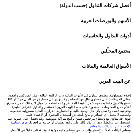
شركة Capital.com
أفضل شركات التداول (حسب الدولة)
افاتريد AvaTrade
شركات تداول في السعودية
الأسهم والبورصات العربية
اكسنس Exness
شركات تداول في الإمارات
🌍 كل البورصات العربية
أدوات التداول والحاسبات
منصة بينانس
شركات تداول في الكويت
🇸🇦 السوق السعودية
🕌 حاسبة الزكاة
مجتمع المحلّلين
Bybit باي بت
شركات تداول في قطر
🇦🇪 أسواق الإمارات
💱 محول العملات
🧱 حائط المجتمع
الأسواق العالمية والبيانات
شركة Xm
شركات تداول في البحرين
🇪🇬 البورصة المصرية
🧮 حاسبة حجم اللوت
🏆 لوحة المحلّلين
🌐 المؤشرات العالمية
عن البيت العربي
شركة Okx
شركات تداول في عُمان
🇰🇼 بورصة الكويت
📊 حاسبة قيمة النقطة
✍️ اكتب تحليلك
🥇 سعر الذهب اليوم
من نحن
إخلاء المسؤولية
: ينطوي التداول في الأدوات المالية ذات الرافعة المالية (مثل الفوركس والعقود
مقابل الفروقات) على مستوى عالٍ من المخاطر وقد يؤدي إلى خسارة رأس المال جزئيًا أو كليًا.
ننصح بالتداول فقط بعد فهم كامل لطبيعة المخاطر وعدم استخدام أموال لا يمكنك تحمل خسارتها.
اكس تي بي XTB
شركات تداول في الأردن
🇶🇦 بورصة قطر
💰 حاسبة ربح الفوركس
تُقدَّم جميع المعلومات المنشورة على منصة البيت العربي للاستثمار والتداول لأغراض تعليمية
🥇 أسعار الذهب والمعادن
تواصل معنا
وتثقيفية فقط، ولا تمثل بأي حال توصية مالية أو استثمارية. القرارات المالية مسؤولية شخصية،
والمنصة لا تتحمل أي خسائر أو نتائج ناتجة عن استخدام المحتوى أو الاعتماد عليه.
انتراكتيف بروكرز IBKR
تنويه
: قد نتعاون مع وسطاء مرخصين ضمن برامج شراكة تسويقية، وقد نحصل على عمولة عند
شركات تداول في العراق
🇯🇴 بورصة عمّان
📌 حاسبة النقاط المحورية
التسجيل عبر روابطنا، دون أن يؤثر ذلك على نزاهة تقييماتنا أو حيادية مراجعاتنا.
عرض سياسة
💱 أسعار العملات والفوركس
فريق المؤلفين
الإفصاح عن الشراكات والمعلنين
.
مصادر البيانات
: تُحدَّث الأسعار والبيانات من مصادر مالية موثوقة، وقد تختلف قليلاً عن الأسعار