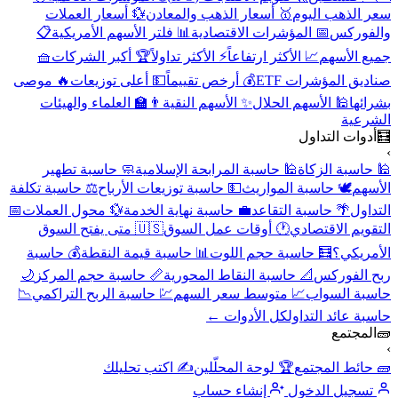
الذهب اليوم
🥇 أسعار الذهب والمعادن
💱 أسعار العملات
فوركس
📅 المؤشرات الاقتصادية
📊 فلتر الأسهم الأمريكية
📋
 الأسهم
📈 الأكثر ارتفاعاً
⚡ الأكثر تداولاً
🏆 أكبر الشركات
🧺
يق المؤشرات ETF
💰 أرخص تقييماً
💵 أعلى توزيعات
🔥 موصى
ئها
🕌 الأسهم الحلال
✨ الأسهم النقية
👨‍🏫 العلماء والهيئات
رعية
وات التداول
اسبة الزكاة
🕌 حاسبة المرابحة الإسلامية
🧼 حاسبة تطهير
هم
🕊️ حاسبة المواريث
💵 حاسبة توزيعات الأرباح
⚖️ حاسبة تكلفة
اول
🌴 حاسبة التقاعد
💼 حاسبة نهاية الخدمة
💱 محول العملات
📅
ويم الاقتصادي
🕐 أوقات عمل السوق
🇺🇸 متى يفتح السوق
ريكي؟
🧮 حاسبة حجم اللوت
📊 حاسبة قيمة النقطة
💰 حاسبة
 الفوركس
📐 حاسبة النقاط المحورية
📏 حاسبة حجم المركز
🌙
بة السواب
📈 متوسط سعر السهم
💹 حاسبة الربح التراكمي
📉
ة عائد التداول
كل الأدوات ←
لمجتمع
ائط المجتمع
🏆 لوحة المحلّلين
✍️ اكتب تحليلك
سجيل الدخول
إنشاء حساب