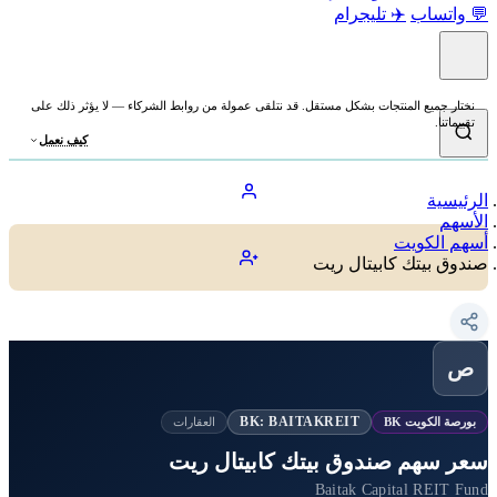
واتساب
✈️ تليجرام
ار جميع المنتجات بشكل مستقل. قد نتلقى عمولة من روابط الشركاء — لا يؤثر ذلك على
ماتنا.
كيف نعمل
يسية
هم
م الكويت
ق بيتك كابيتال ريت
BK: BAITAKREIT
صة الكويت BK
العقارات
 سهم صندوق بيتك كابيتال ريت
Baitak Capital REIT 