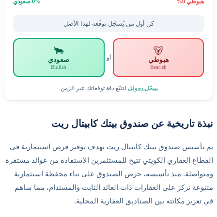
بوطي
0
%
% صعودي
0
كن أول من يُسجّل توقّعه لهذا الأصل
🐂
🐻
أو
هبوطي
صعودي
Bullish
Bearish
سجّل دخولك
لتتبّع دقة توقعاتك عبر الزمن.
ة تاريخية عن صندوق بيتك كابيتال ريت
أسيس صندوق بيتك كابيتال ريت بهدف توفير فرص استثمارية في
اع العقاري الكويتي تتيح للمستثمرين الاستفادة من عوائد مستقرة
اصلة. منذ تأسيسه، حرص الصندوق على بناء محفظة استثمارية
عة تركز على العقارات ذات العائد الثابت والمستدام، مما ساهم
عزيز مكانته بين الصناديق العقارية المحلية.