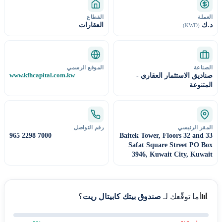
القطاع
الع
العقارات
د
(KWD)
الموقع الرسمي
الصن
www.kfhcapital.com.kw
صناديق الاستثمار العقار
المتن
رقم التواصل
المقر الرئ
965 2298 7000
Baitek Tower, Floors 32 and 
Safat Square Street PO B
3946, Kuwait City, Kuwa

؟
صندوق بيتك كابيتال ريت
ما توقّعك لـ