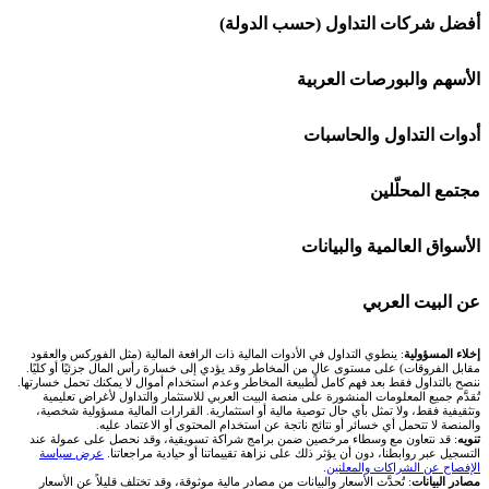
شركة Capital.com
ل شركات التداول (حسب الدولة)
افاتريد AvaTrade
شركات تداول في السعودية
هم والبورصات العربية
اكسنس Exness
شركات تداول في الإمارات
🌍 كل البورصات العربية
ت التداول والحاسبات
منصة بينانس
شركات تداول في الكويت
🇸🇦 السوق السعودية
🕌 حاسبة الزكاة
ع المحلّلين
Bybit باي بت
شركات تداول في قطر
🇦🇪 أسواق الإمارات
💱 محول العملات
🧱 حائط المجتمع
واق العالمية والبيانات
شركة Xm
شركات تداول في البحرين
🇪🇬 البورصة المصرية
🧮 حاسبة حجم اللوت
🏆 لوحة المحلّلين
🌐 المؤشرات العالمية
لبيت العربي
شركة Okx
شركات تداول في عُمان
🇰🇼 بورصة الكويت
📊 حاسبة قيمة النقطة
✍️ اكتب تحليلك
🥇 سعر الذهب اليوم
من نحن
 المسؤولية
: ينطوي التداول في الأدوات المالية ذات الرافعة المالية (مثل الفوركس والعقود
 الفروقات) على مستوى عالٍ من المخاطر وقد يؤدي إلى خسارة رأس المال جزئيًا أو كليًا.
بالتداول فقط بعد فهم كامل لطبيعة المخاطر وعدم استخدام أموال لا يمكنك تحمل خسارتها.
اكس تي بي XTB
شركات تداول في الأردن
🇶🇦 بورصة قطر
💰 حاسبة ربح الفوركس
َم جميع المعلومات المنشورة على منصة البيت العربي للاستثمار والتداول لأغراض تعليمية
🥇 أسعار الذهب والمعادن
تواصل معنا
فية فقط، ولا تمثل بأي حال توصية مالية أو استثمارية. القرارات المالية مسؤولية شخصية،
ة لا تتحمل أي خسائر أو نتائج ناتجة عن استخدام المحتوى أو الاعتماد عليه.
انتراكتيف بروكرز IBKR
 قد نتعاون مع وسطاء مرخصين ضمن برامج شراكة تسويقية، وقد نحصل على عمولة عند
شركات تداول في العراق
🇯🇴 بورصة عمّان
📌 حاسبة النقاط المحورية
ل عبر روابطنا، دون أن يؤثر ذلك على نزاهة تقييماتنا أو حيادية مراجعاتنا.
عرض سياسة
💱 أسعار العملات والفوركس
فريق المؤلفين
اح عن الشراكات والمعلنين
.
البيانات
: تُحدَّث الأسعار والبيانات من مصادر مالية موثوقة، وقد تختلف قليلاً عن الأسعار