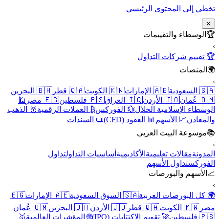
تخطي إلى المحتوى الر
الوسطاء والتقييما
🏆 تقييم شركات الت
المنصا
🇧🇭 البحرين
🇶🇦 قطر
🇰🇼 الكويت
🇦🇪 الإمارات
🇸
🕌
🇪🇬 مصر
🇵🇸 فلسطين
🇮🇶 العراق
🇯🇴 الأردن
🇴
🥇 الذهب
₿ العملات الرقمية
💱 الفوركس
الوسطاء الإسلامية ال
📜 السندات
📊 العقود (CFD)
📈 الأسهم
والم
موسوعة البيت العرب
تداول
أساسيات التداول
الأكاديمية
مقالات تعليمية
الم
تداول الأسهم
الفو
الأسهم والبورصا
🇪🇬
🇦🇪 الإمارات
🇸🇦 السوق السعودية
🌍 كل البورصات الع
🇴🇲 عُمان
🇧🇭 البحرين
🇯🇴 الأردن
🇶🇦 قطر
🇰🇼 الكويت
🥇
🌐 المؤشرات العالمية
🚀 تقويم الاكتتابات (IPO)
🇵