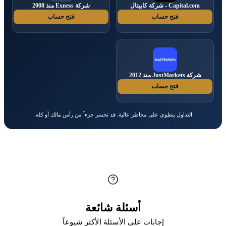
Capital.com - شركة كابيتال
شركة Exness منذ 2008
فتح حساب
فتح حساب
شركة JustMarkets منذ 2012
فتح حساب
التداول ينطوي على مخاطر عالية. قد تخسر جزءاً من رأس مالك أو كله.
أسئلة شائعة
إجابات على الأسئلة الأكثر شيوعاً