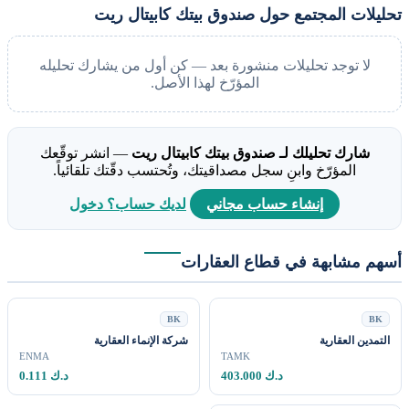
يلات المجتمع حول صندوق بيتك كابيتال ريت
لا توجد تحليلات منشورة بعد — كن أول من يشارك تحليله
المؤرّخ لهذا الأصل.
شارك تحليلك لـ صندوق بيتك كابيتال ريت
— انشر توقّعك
المؤرّخ وابنِ سجل مصداقيتك، وتُحتسب دقّتك تلقائياً.
إنشاء حساب مجاني
لديك حساب؟ دخول
م مشابهة في قطاع العقارات
BK
B
مدين العقارية
شركة الإنماء العقارية
ENMA
TAMK
403.000 د.ك
0.111 د.ك