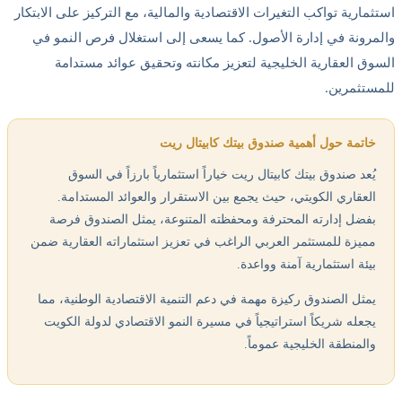
مارية تواكب التغيرات الاقتصادية والمالية، مع التركيز على الابتكار
رونة في إدارة الأصول. كما يسعى إلى استغلال فرص النمو في
ق العقارية الخليجية لتعزيز مكانته وتحقيق عوائد مستدامة
تثمرين.
اتمة حول أهمية صندوق بيتك كابيتال ريت
ُعد صندوق بيتك كابيتال ريت خياراً استثمارياً بارزاً في السوق
لعقاري الكويتي، حيث يجمع بين الاستقرار والعوائد المستدامة.
فضل إدارته المحترفة ومحفظته المتنوعة، يمثل الصندوق فرصة
ميزة للمستثمر العربي الراغب في تعزيز استثماراته العقارية ضمن
يئة استثمارية آمنة وواعدة.
مثل الصندوق ركيزة مهمة في دعم التنمية الاقتصادية الوطنية، مما
جعله شريكاً استراتيجياً في مسيرة النمو الاقتصادي لدولة الكويت
المنطقة الخليجية عموماً.