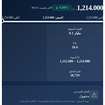
1,214.0
▲ 0.08%
آخر تحديث: 09:33
د.ك
السعر: 1,214.000
أعلى 1,214.000
القيمة السوقية
0.1 مليار
P/E
16.6
52 أسبوع
1,212.000 – 1,214.000
حجم التداول
28,719
الحكم الشرعي
⚠
مجهول
جهة التصنيف: هيئة المحاسبة والمراجعة للمؤسسات المالية الإسلامية