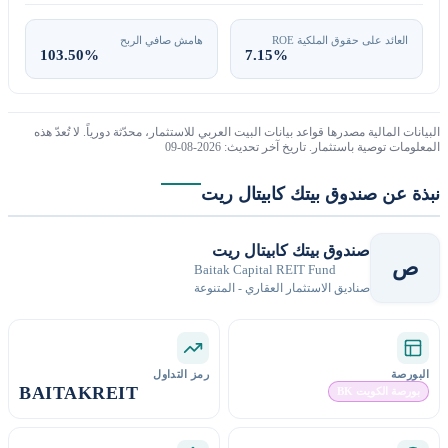
العائد على حقوق الملكية ROE
هامش صافي الربح
103.50%
7.15%
نات المالية مصدرها قواعد بيانات البيت العربي للاستثمار، محدّثة دورياً. لا تُعدّ هذه
مات توصية باستثمار. تاريخ آخر تحديث: 2026-08-09
ة عن صندوق بيتك كابيتال ريت
صندوق بيتك كابيتال ريت
Baitak Capital REIT Fund
صناديق الاستثمار العقاري - المتنوعة
ورصة
رمز التداول
BAITAKREIT
ورصة الكويت BK