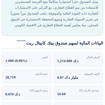
مثل الصندوق خياراً استثمارياً متكاملاً يتيح الفرصة للمستثمرين
لاستفادة من نمو القطاع العقاري، مع التركيز على الاستثمارات
لعقارية ذات الجودة العالية والموثوقة. يلعب الصندوق دوراً محورياً
ي تعزيز السيولة العقارية وتنويع المحفظة الاستثمارية في السوق
لمحلي، مما يعكس أهمية القطاع العقاري في الاقتصاد الكويتي.
انات المالية لسهم صندوق بيتك كابيتال ريت
سعر الحالي
التغيير
1.000 (0.08%)
1,214.000 د.ك
قيمة السوقية
حجم التداول
28,719
0.07 مليار د.ك
اعف الأرباح P/E
ربحية السهم EPS
16.60
0.070 د.ك