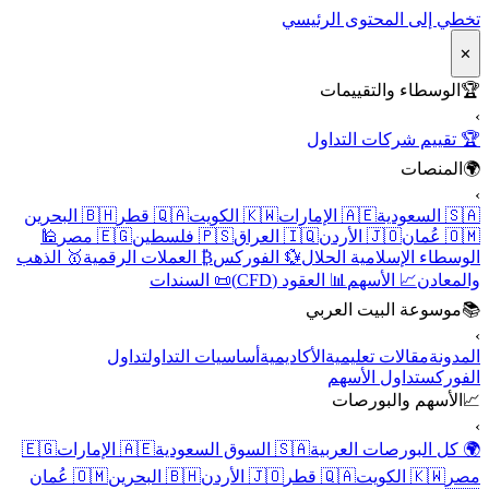
تخطي إلى المحتوى الرئيسي
✕
🏆
الوسطاء والتقييمات
›
🏆 تقييم شركات التداول
🌍
المنصات
›
🇸🇦 السعودية
🇦🇪 الإمارات
🇰🇼 الكويت
🇶🇦 قطر
🇧🇭 البحرين
🇴🇲 عُمان
🇯🇴 الأردن
🇮🇶 العراق
🇵🇸 فلسطين
🇪🇬 مصر
🕌
الوسطاء الإسلامية الحلال
💱 الفوركس
₿ العملات الرقمية
🥇 الذهب
والمعادن
📈 الأسهم
📊 العقود (CFD)
📜 السندات
📚
موسوعة البيت العربي
›
المدونة
مقالات تعليمية
الأكاديمية
أساسيات التداول
تداول
الفوركس
تداول الأسهم
📈
الأسهم والبورصات
›
🌍 كل البورصات العربية
🇸🇦 السوق السعودية
🇦🇪 الإمارات
🇪🇬
مصر
🇰🇼 الكويت
🇶🇦 قطر
🇯🇴 الأردن
🇧🇭 البحرين
🇴🇲 عُمان