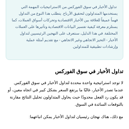
1. التحيز الاتجاهي (Directional Bias):
تداول الأخبار في سوق الفوركس من الاستراتيجيات المهمة التي
يستخدمها المتداولون لتحقيق الأرباح. يتطلب هذا النوع من التداول
أفضل شركات تداول مرخصة في 2026
فهماً عميقاً للعلاقة بين الأخبار الاقتصادية وتحركات أسواق العملات، كما
يستلزم معرفة كيفية تفسير البيانات الاقتصادية وتأثيرها على العملات
2. التحيز غير الاتجاهي (Non-Directional Bias):
المختلفة. في هذا الدليل، سنتعرف على النهجين الرئيسيين لتداول
الأخبار - التحيز الاتجاهي وغير الاتجاهي - مع تقديم أمثلة عملية
وإرشادات تطبيقية للمتداولين.
كيفية تداول الأخبار مع تحيز اتجاهي
سيناريو: إذا أظهر تقرير البطالة الأمريكي تحسنًا، فلماذا لا يزال الدولار
يضعف؟
تداول الأخبار في سوق الفوركس
كيف تتداول الأخبار مع تحيز اتجاهي:
لا توجد استراتيجية واحدة محددة لتداول الأخبار في سوق الفوركس.
عندما تصدر الأخبار، غالبًا ما يرتفع السعر بشكل كبير في اتجاه معين، أو
إخلاء المسؤولية وتنويه المخاطر
قد يكون رد الفعل محدودًا حيث يحاول المتداولون تحليل النتائج مقارنة
بالتوقعات السائدة في السوق.
تحتاج لاستشارة لمعرفة كيفية تداول الأخبار في سوق الفوركس؟
مع ذلك، هناك نهجان رئيسيان لتداول الأخبار يمكن اتباعهما: