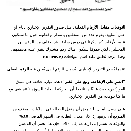
التوقعات مقابل الأرقام الفعلية:
قبل صدور التقرير الإخباري بأيام أو
حتى أسابيع، يقوم عدد من المحللين بإصدار توقعاتهم حول ما ستكون
عليه الأرقام. كما ذكرنا في درس سابق، قد يختلف هذا الرقم بين
المحللين، لكن عمومًا سيكون هناك رقم مشترك يتفق عليه معظمهم،
وهذا الرقم يُطلق عليه اسم التوقعات (
consensus
).
عندما يُصدر التقرير الإخباري، يُسمى الرقم الذي يُعلن عنه
الرقم الفعلي
.
"اشترِ على الإشاعة، وبيع على الخبر":
هذه عبارة شائعة في سوق
الفوركس، حيث غالبًا ما نلاحظ أن الحركة الفعلية للسوق لا تتماشى مع
ما كنا نتوقعه من التقرير الإخباري.
على سبيل المثال، لنفترض أن معدل البطالة في الولايات المتحدة من
المتوقع أن يرتفع. إذا كان معدل البطالة في الشهر الماضي 8.8%
والتوقعات تشير إلى ارتفاعه إلى 9.0%، فإن هذا يعني أن اللاعبين
الرئيسيين في السوق يتوقعون ضعف الاقتصاد الأمريكي، مما سيؤدي