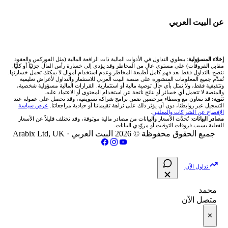
🇰🇼 بورصة الكويت
🏆 لوحة المحلّلين
شركات تداول في الأردن
📊 حاسبة قيمة النقطة
🌐 المؤشرات العالمية
عن البيت العربي
انتراكتيف بروكرز IBKR
🇶🇦 بورصة قطر
✍️ اكتب تحليلك
شركات تداول في العراق
💰 حاسبة ربح الفوركس
🥇 سعر الذهب اليوم
🇯🇴 بورصة عمّان
من نحن
إخلاء المسؤولية
: ينطوي التداول في الأدوات المالية ذات الرافعة المالية (مثل الفوركس والعقود
شركات تداول في فلسطين
📌 حاسبة النقاط المحورية
مقابل الفروقات) على مستوى عالٍ من المخاطر وقد يؤدي إلى خسارة رأس المال جزئيًا أو كليًا.
🥇 أسعار الذهب والمعادن
ننصح بالتداول فقط بعد فهم كامل لطبيعة المخاطر وعدم استخدام أموال لا يمكنك تحمل خسارتها.
🇧🇭 بورصة البحرين
تُقدَّم جميع المعلومات المنشورة على منصة البيت العربي للاستثمار والتداول لأغراض تعليمية
تواصل معنا
شركات تداول في مصر
وتثقيفية فقط، ولا تمثل بأي حال توصية مالية أو استثمارية. القرارات المالية مسؤولية شخصية،
📏 حاسبة حجم المركز
والمنصة لا تتحمل أي خسائر أو نتائج ناتجة عن استخدام المحتوى أو الاعتماد عليه.
💱 أسعار العملات والفوركس
تنويه
: قد نتعاون مع وسطاء مرخصين ضمن برامج شراكة تسويقية، وقد نحصل على عمولة عند
🇴🇲 بورصة مسقط
التسجيل عبر روابطنا، دون أن يؤثر ذلك على نزاهة تقييماتنا أو حيادية مراجعاتنا.
عرض سياسة
فريق المؤلفين
الإفصاح عن الشراكات والمعلنين
.
🔄 حاسبة تكلفة السواب
💵 سعر الريال السعودي في مصر
مصادر البيانات
: تُحدَّث الأسعار والبيانات من مصادر مالية موثوقة، وقد تختلف قليلاً عن الأسعار
🇵🇸 بورصة فلسطين
الفعلية بسبب فروقات التوقيت أو مزوّدي البيانات.
مقالات تعليمية
جميع الحقوق محفوظة © 2026 البيت العربي ·
Arabix Ltd, UK
📈 حاسبة عائد التداول
📅 المؤشرات الاقتصادية
فلتر الأسهم الشرعي
سياسة تقييم الشركات
📊 حاسبة الربح التراكمي
تداول الآن
📋 جميع الأسهم
شركات التداول النصابة
🧮 حاسبة متوسط سعر السهم
محمد
🕌 الأسهم الحلال
متصل الآن
الإبلاغ عن شركة نصابة
📅 التقويم الاقتصادي
✕
👨‍🏫 العلماء والهيئات الشرعية