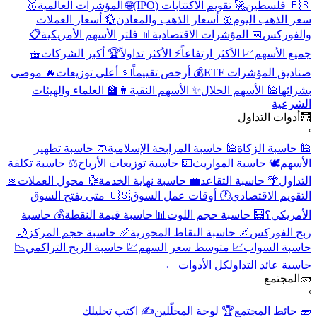
🇵🇸 فلسطين
🚀 تقويم الاكتتابات (IPO)
🌐 المؤشرات العالمية
🥇
سعر الذهب اليوم
🥇 أسعار الذهب والمعادن
💱 أسعار العملات
والفوركس
📅 المؤشرات الاقتصادية
📊 فلتر الأسهم الأمريكية
📋
جميع الأسهم
📈 الأكثر ارتفاعاً
⚡ الأكثر تداولاً
🏆 أكبر الشركات
🧺
صناديق المؤشرات ETF
💰 أرخص تقييماً
💵 أعلى توزيعات
🔥 موصى
بشرائها
🕌 الأسهم الحلال
✨ الأسهم النقية
👨‍🏫 العلماء والهيئات
الشرعية
🧮
أدوات التداول
›
🕌 حاسبة الزكاة
🕌 حاسبة المرابحة الإسلامية
🧼 حاسبة تطهير
الأسهم
🕊️ حاسبة المواريث
💵 حاسبة توزيعات الأرباح
⚖️ حاسبة تكلفة
التداول
🌴 حاسبة التقاعد
💼 حاسبة نهاية الخدمة
💱 محول العملات
📅
التقويم الاقتصادي
🕐 أوقات عمل السوق
🇺🇸 متى يفتح السوق
الأمريكي؟
🧮 حاسبة حجم اللوت
📊 حاسبة قيمة النقطة
💰 حاسبة
ربح الفوركس
📐 حاسبة النقاط المحورية
📏 حاسبة حجم المركز
🌙
حاسبة السواب
📈 متوسط سعر السهم
💹 حاسبة الربح التراكمي
📉
حاسبة عائد التداول
كل الأدوات ←
🧱
المجتمع
›
🧱 حائط المجتمع
🏆 لوحة المحلّلين
✍️ اكتب تحليلك