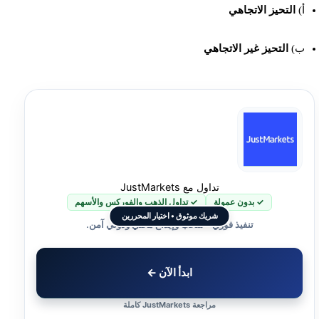
أ)
التحيز الاتجاهي
ب)
التحيز غير الاتجاهي
تداول مع JustMarkets
✓ بدون عمولة
✓ تداول الذهب والفوركس والأسهم
شريك موثوق • اختيار المحررين
تنفيذ فوري • سحب وإيداع محلي ودولي آمن.
ابدأ الآن ←
مراجعة JustMarkets كاملة