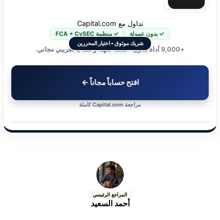
تداول مع Capital.com
✓ بدون عمولة
✓ منظمة FCA + CySEC
شريك موثوق • اختيار المحررين
+9,000 أداة تداول • منصة سهلة وحساب تجريبي مجاني.
افتح حساباً مجاناً ←
مراجعة Capital.com كاملة
المراجع الرئيسي
أحمد السعيد