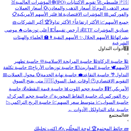
🇵🇸 فلسطين
🚀 تقويم الاكتتابات (IPO)
🌐 المؤشرات العالمية
🥇
سعر الذهب اليوم
🥇 أسعار الذهب والمعادن
💱 أسعار العملات
والفوركس
📅 المؤشرات الاقتصادية
📊 فلتر الأسهم الأمريكية
📋
جميع الأسهم
📈 الأكثر ارتفاعاً
⚡ الأكثر تداولاً
🏆 أكبر الشركات
🧺
صناديق المؤشرات ETF
💰 أرخص تقييماً
💵 أعلى توزيعات
🔥 موصى
بشرائها
🕌 الأسهم الحلال
✨ الأسهم النقية
👨‍🏫 العلماء والهيئات
الشرعية
🧮
أدوات التداول
›
🕌 حاسبة الزكاة
🕌 حاسبة المرابحة الإسلامية
🧼 حاسبة تطهير
الأسهم
🕊️ حاسبة المواريث
💵 حاسبة توزيعات الأرباح
⚖️ حاسبة تكلفة
التداول
🌴 حاسبة التقاعد
💼 حاسبة نهاية الخدمة
💱 محول العملات
📅
التقويم الاقتصادي
🕐 أوقات عمل السوق
🇺🇸 متى يفتح السوق
الأمريكي؟
🧮 حاسبة حجم اللوت
📊 حاسبة قيمة النقطة
💰 حاسبة
ربح الفوركس
📐 حاسبة النقاط المحورية
📏 حاسبة حجم المركز
🌙
حاسبة السواب
📈 متوسط سعر السهم
💹 حاسبة الربح التراكمي
📉
حاسبة عائد التداول
كل الأدوات ←
🧱
المجتمع
›
🧱 حائط المجتمع
🏆 لوحة المحلّلين
✍️ اكتب تحليلك