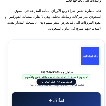
والبيانات التي تحتاجها فعليًا.
كيف أجرينا المقارنة؟
هذه المقارنة تخص شراء وبيع الأوراق المالية المدرجة في السوق
السعودي عبر شركات وساطة محلية. وهي لا تقارن منصات الفوركس أو
مراجعة منصات تداول السوق السعودي
عقود الفروقات التي قد تعرض سعر سهم دون أن تمنحك المسار نفسه
لامتلاك سهم مدرج في تداول السعودية.
كم تبلغ عمولة تداول الأسهم السعودية؟
أفضل تطبيق تداول الأسهم السعودية: ماذا تختبر؟
الفرق بين الوسيط والمنصة وتطبيق متابعة الأسعار
كيف تختار منصة تداول الأسهم السعودية؟
تداول مع JustMarkets
✓ بدون عمولة
✓ تداول الذهب والفوركس والأسهم
شريك موثوق • اختيار المحررين
ما الذي يمكنك تداوله عبر المنصات المحلية؟
تنفيذ فوري • سحب وإيداع محلي ودولي آمن.
هل كل الأسهم المتاحة في المنصة حلال؟
ابدأ الآن ←