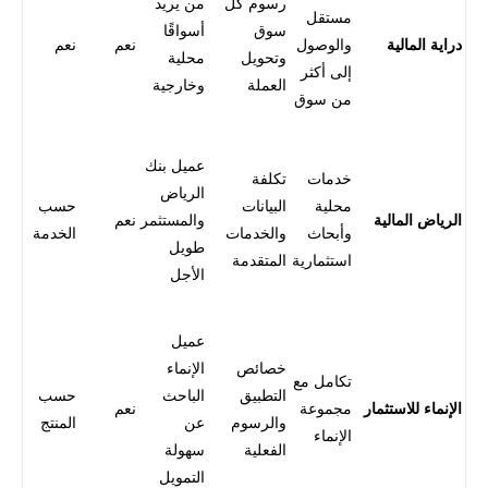
رسوم كل
من يريد
مستقل
سوق
أسواقًا
دراية المالية
والوصول
نعم
نعم
وتحويل
محلية
إلى أكثر
العملة
وخارجية
من سوق
عميل بنك
خدمات
تكلفة
الرياض
محلية
البيانات
حسب
الرياض المالية
والمستثمر
نعم
وأبحاث
والخدمات
الخدمة
طويل
استثمارية
المتقدمة
الأجل
عميل
خصائص
الإنماء
تكامل مع
التطبيق
الباحث
حسب
الإنماء للاستثمار
مجموعة
نعم
والرسوم
عن
المنتج
الإنماء
الفعلية
سهولة
التمويل