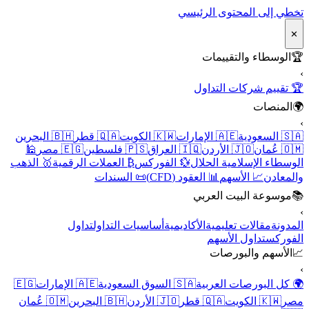
تخطي إلى المحتوى الرئيسي
✕
🏆
الوسطاء والتقييمات
›
🏆 تقييم شركات التداول
🌍
المنصات
›
🇸🇦 السعودية
🇦🇪 الإمارات
🇰🇼 الكويت
🇶🇦 قطر
🇧🇭 البحرين
🇴🇲 عُمان
🇯🇴 الأردن
🇮🇶 العراق
🇵🇸 فلسطين
🇪🇬 مصر
🕌
الوسطاء الإسلامية الحلال
💱 الفوركس
₿ العملات الرقمية
🥇 الذهب
والمعادن
📈 الأسهم
📊 العقود (CFD)
📜 السندات
📚
موسوعة البيت العربي
›
المدونة
مقالات تعليمية
الأكاديمية
أساسيات التداول
تداول
الفوركس
تداول الأسهم
📈
الأسهم والبورصات
›
🌍 كل البورصات العربية
🇸🇦 السوق السعودية
🇦🇪 الإمارات
🇪🇬
مصر
🇰🇼 الكويت
🇶🇦 قطر
🇯🇴 الأردن
🇧🇭 البحرين
🇴🇲 عُمان