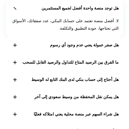
هل توجد منصة واحدة أفضل لجميع المستثمرين
لا. أفضل منصة تعتمد على حسابك البنكي، عدد صفقاتك، الأسواق
التي تحتاجها، جودة التطبيق والتكلفة.
هل صفر عمولة يعني عدم وجود أي رسوم
ليس بالضرورة. قد يشمل العرض حصة الوسيط فقط، بينما تبقى
ما الفرق بين الرصيد المتاح للتداول والرصيد القابل للسحب
رسوم السوق أو التسوية أو البيانات أو الضريبة.
قد تسمح المنصة باستخدام حصيلة البيع في صفقات جديدة قبل
هل أحتاج إلى حساب بنكي لدى البنك التابع له الوسيط
أن تصبح قابلة للتحويل إلى الحساب البنكي.
ليس في جميع الحالات، لكن امتلاك حساب في المجموعة نفسها
هل يمكن نقل المحفظة من وسيط سعودي إلى آخر
قد يجعل التمويل والسحب أسهل.
نعم من حيث المبدأ، لكن المدة والرسوم والإجراءات تختلف بين
هل شراء السهم عبر منصة محلية يعني امتلاكه فعليًا
المؤسسات.
عند شراء سهم مدرج عبر وسيط محلي عضو في السوق، تُسجل