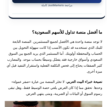
خطوات فتح محفظة لتداول الأسهم السعودية
مراجعة JustMarkets كاملة
إخلاء المسؤولية وتنويه المخاطر
تحتاج لاستشارة لمعرفة كيفية التداول مع أفضل منصة تداول الأسهم خارج
السعودية ؟
ما أفضل منصة تداول للأسهم السعودية؟
لا توجد منصة واحدة هي الأفضل لجميع المستثمرين. المنصة التابعة
للبنك الذي تستخدمه قد تكون الأنسب إذا كانت سهولة التحويل بين
الحساب والمحفظة أولويتك. أما المستثمر الذي يريد الجمع بين السوق
السعودي وأسواق خارجية فقد يفضّل وسيطًا بحساب موحد. والمضارب
كثير الصفقات يحتاج إلى فحص التكلفة الفعلية واستقرار التنفيذ قبل أي
ميزة أخرى.
نصيحة خبراء البيت العربي
: لا تختَر المنصة من عبارة «صفر عمولة»
وحدها. تحقق مما إذا كان العرض يلغي حصة الوسيط فقط، وهل تبقى
رسوم السوق أو البيانات أو الضريبة، ومتى ينتهي العرض.