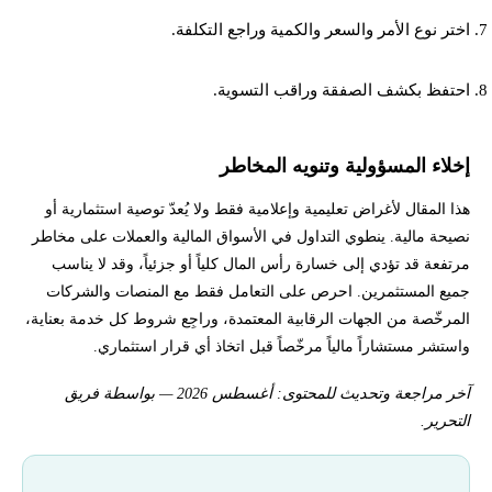
اختر نوع الأمر والسعر والكمية وراجع التكلفة.
احتفظ بكشف الصفقة وراقب التسوية.
إخلاء المسؤولية وتنويه المخاطر
هذا المقال لأغراض تعليمية وإعلامية فقط ولا يُعدّ توصية استثمارية أو
نصيحة مالية. ينطوي التداول في الأسواق المالية والعملات على مخاطر
مرتفعة قد تؤدي إلى خسارة رأس المال كلياً أو جزئياً، وقد لا يناسب
جميع المستثمرين. احرص على التعامل فقط مع المنصات والشركات
المرخّصة من الجهات الرقابية المعتمدة، وراجِع شروط كل خدمة بعناية،
واستشر مستشاراً مالياً مرخّصاً قبل اتخاذ أي قرار استثماري.
آخر مراجعة وتحديث للمحتوى: أغسطس 2026 — بواسطة فريق
التحرير.