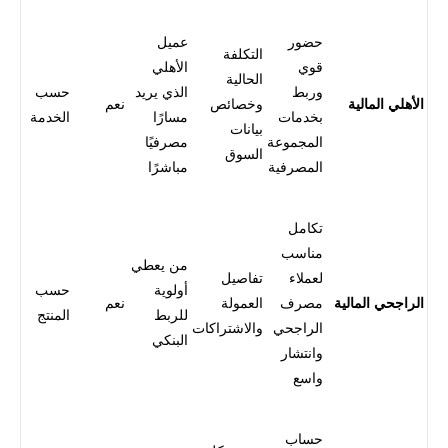
حضور
عميل
التكلفة
قوي
الأهلي
الحالية
وربط
الذي يريد
حسب
الأهلي المالية
وخصائص
نعم
بخدمات
مسارًا
الخدمة
بيانات
المجموعة
مصرفيًا
السوق
المصرفية
مباشرًا
تكامل
مناسب
من يعطي
لعملاء
تفاصيل
أولوية
حسب
الراجحي المالية
مصرف
العمولة
نعم
للربط
المنتج
الراجحي
والاشتراكات
البنكي
وانتشار
واسع
حساب