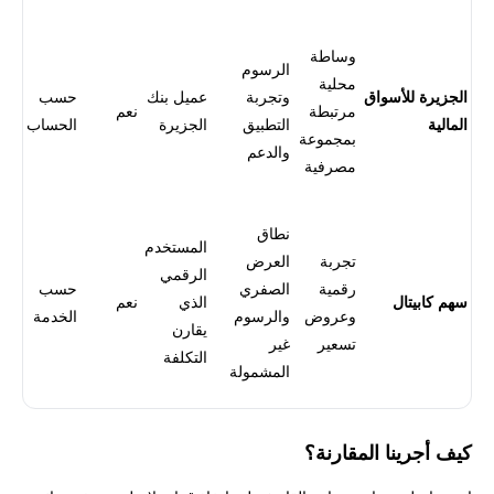
وساطة
الرسوم
محلية
الجزيرة للأسواق
وتجربة
عميل بنك
حسب
مرتبطة
نعم
المالية
التطبيق
الجزيرة
الحساب
بمجموعة
والدعم
مصرفية
نطاق
المستخدم
تجربة
العرض
الرقمي
رقمية
الصفري
حسب
سهم كابيتال
الذي
نعم
وعروض
والرسوم
الخدمة
يقارن
تسعير
غير
التكلفة
المشمولة
كيف أجرينا المقارنة؟