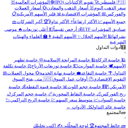
🇵🇸 فلسطين
🚀 تقويم الاكتتابات (IPO)
🌐 المؤشرات العالمية
🥇
سعر الذهب اليوم
🥇 أسعار الذهب والمعادن
💱 أسعار العملات
والفوركس
📅 المؤشرات الاقتصادية
📊 فلتر الأسهم الأمريكية
📋
جميع الأسهم
📈 الأكثر ارتفاعاً
⚡ الأكثر تداولاً
🏆 أكبر الشركات
🧺
صناديق المؤشرات ETF
💰 أرخص تقييماً
💵 أعلى توزيعات
🔥 موصى
بشرائها
🕌 الأسهم الحلال
✨ الأسهم النقية
👨‍🏫 العلماء والهيئات
الشرعية
🧮
أدوات التداول
›
🕌 حاسبة الزكاة
🕌 حاسبة المرابحة الإسلامية
🧼 حاسبة تطهير
الأسهم
🕊️ حاسبة المواريث
💵 حاسبة توزيعات الأرباح
⚖️ حاسبة تكلفة
التداول
🌴 حاسبة التقاعد
💼 حاسبة نهاية الخدمة
💱 محول العملات
📅
التقويم الاقتصادي
🕐 أوقات عمل السوق
🇺🇸 متى يفتح السوق
الأمريكي؟
🧮 حاسبة حجم اللوت
📊 حاسبة قيمة النقطة
💰 حاسبة
ربح الفوركس
📐 حاسبة النقاط المحورية
📏 حاسبة حجم المركز
🌙
حاسبة السواب
📈 متوسط سعر السهم
💹 حاسبة الربح التراكمي
📉
حاسبة عائد التداول
كل الأدوات ←
🧱
المجتمع
›
🧱 حائط المجتمع
🏆 لوحة المحلّلين
✍️ اكتب تحليلك