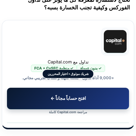
الفوركس وكيفية تجنب الخسارة بسبه؟
تداول مع Capital.com
✓ بدون عمولة
✓ منظمة FCA + CySEC
شريك موثوق • اختيار المحررين
+9,000 أداة تداول • منصة سهلة وحساب تجريبي مجاني.
افتح حساباً مجاناً ←
مراجعة Capital.com كاملة