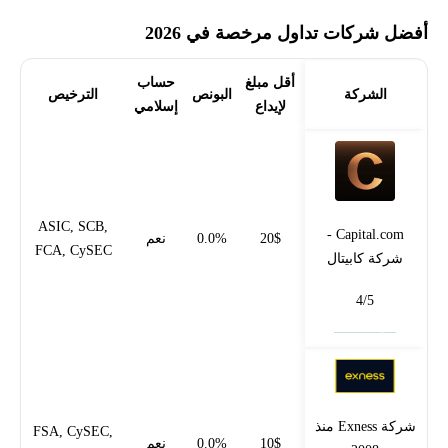
أفضل شركات تداول مرخصة في 2026
أقل مبلغ
حساب
الشركة
البونص
الترخيص
لإيداع
إسلامي
ASIC, SCB,
Capital.com -
20$
0.0%
نعم
FCA, CySEC
شركة كابيتال
4/5
فتح حساب
شركة Exness منذ
FSA, CySEC,
10$
0.0%
نعم