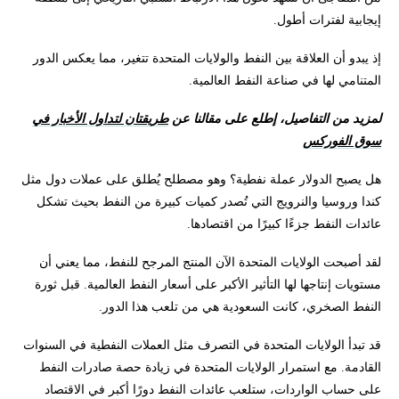
إيجابية لفترات أطول.
إذ يبدو أن العلاقة بين النفط والولايات المتحدة تتغير، مما يعكس الدور
المتنامي لها في صناعة النفط العالمية.
لمزيد من التفاصيل، إطلع على مقالنا عن
طريقتان لتداول الأخبار في
سوق الفوركس
هل يصبح الدولار عملة نفطية؟ وهو مصطلح يُطلق على عملات دول مثل
كندا وروسيا والنرويج التي تُصدر كميات كبيرة من النفط بحيث تشكل
عائدات النفط جزءًا كبيرًا من اقتصادها.
لقد أصبحت الولايات المتحدة الآن المنتج المرجح للنفط، مما يعني أن
مستويات إنتاجها لها التأثير الأكبر على أسعار النفط العالمية. قبل ثورة
النفط الصخري، كانت السعودية هي من تلعب هذا الدور.
قد تبدأ الولايات المتحدة في التصرف مثل العملات النفطية في السنوات
القادمة. مع استمرار الولايات المتحدة في زيادة حصة صادرات النفط
على حساب الواردات، ستلعب عائدات النفط دورًا أكبر في الاقتصاد