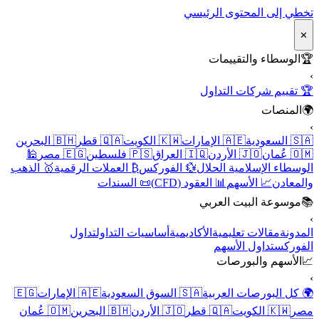
تخطي إلى المحتوى الرئيسي
✕
🏆
الوسطاء والتقييمات
›
🏆 تقييم شركات التداول
🌍
المنصات
›
🇸🇦 السعودية
🇦🇪 الإمارات
🇰🇼 الكويت
🇶🇦 قطر
🇧🇭 البحرين
🇴🇲 عُمان
🇯🇴 الأردن
🇮🇶 العراق
🇵🇸 فلسطين
🇪🇬 مصر
🕌
الوسطاء الإسلامية الحلال
💱 الفوركس
₿ العملات الرقمية
🥇 الذهب
والمعادن
📈 الأسهم
📊 العقود (CFD)
📜 السندات
📚
موسوعة البيت العربي
›
المدونة
مقالات تعليمية
الأكاديمية
أساسيات التداول
تداول
الفوركس
تداول الأسهم
📈
الأسهم والبورصات
›
🌍 كل البورصات العربية
🇸🇦 السوق السعودية
🇦🇪 الإمارات
🇪🇬
مصر
🇰🇼 الكويت
🇶🇦 قطر
🇯🇴 الأردن
🇧🇭 البحرين
🇴🇲 عُمان