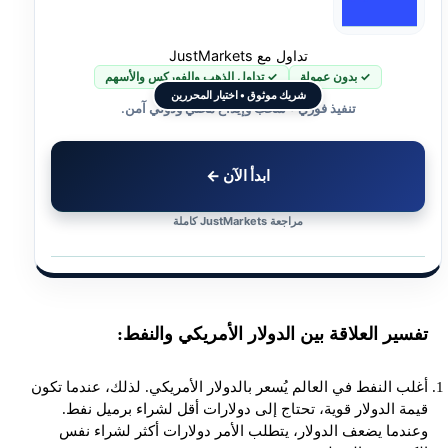
تداول مع JustMarkets
✓ بدون عمولة
✓ تداول الذهب والفوركس والأسهم
شريك موثوق • اختيار المحررين
تنفيذ فوري • سحب وإيداع محلي ودولي آمن.
ابدأ الآن ←
مراجعة JustMarkets كاملة
تفسير العلاقة بين الدولار الأمريكي والنفط:
أغلب النفط في العالم يُسعر بالدولار الأمريكي. لذلك، عندما تكون
قيمة الدولار قوية، تحتاج إلى دولارات أقل لشراء برميل نفط.
وعندما يضعف الدولار، يتطلب الأمر دولارات أكثر لشراء نفس