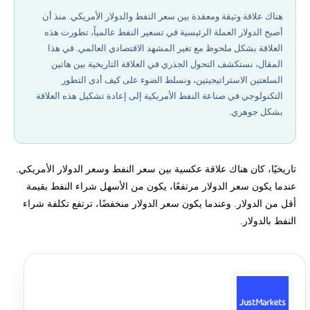
أفضل شركات تداول مرخصة في 2026
هناك علاقة وثيقة ومعقدة بين سعر النفط والدولار الأمريكي. منذ أن
أصبح الدولار العملة الرئيسية في تسعير النفط عالمياً، تطورت هذه
تحتاج لاستشارة لمعرفة كل ما يؤثر على تداول الفوركس وكيفية تجنب
الخسارة بسبه؟
العلاقة بشكل ملحوظ مع تغير المشهد الاقتصادي العالمي. في هذا
المقال، نستكشف التحول الجذري في العلاقة التاريخية بين هاتين
السلعتين الاستراتيجيتين، ونسلط الضوء على كيف أدى التطور
التكنولوجي في صناعة النفط الأمريكية إلى إعادة تشكيل هذه العلاقة
بشكل جوهري.
تاريخيًا، كان هناك علاقة عكسية بين سعر النفط وسعر الدولار الأمريكي.
عندما يكون سعر الدولار مرتفعًا، يكون من الأسهل شراء النفط بقيمة
أقل من الدولار. وعندما يكون سعر الدولار منخفضًا، ترتفع تكلفة شراء
النفط بالدولار.