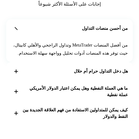
إجابات على الأسئلة الأكثر شيوعاً
من أحسن منصات التداول
من أفضل المنصات MetaTrader وتداول الراجحي والأهلي كابيتال،
حيث توفر هذه المنصات أدوات تحليل وواجهة سهلة الاستخدام.
هل دخل التداول حرام أم حلال
التداول في الأسهم والصكوك وفقًا للشريعة يعتبر حلالًا بشرط
ما هي العملة النفطية وهل يمكن اعتبار الدولار الأمريكي
عملة نفطية
الابتعاد عن الشركات التي تتعامل بمنتجات غير حلال.
العملة النفطية هي عملة دولة يشكل النفط جزءاً كبيراً من
كيف يمكن للمتداولين الاستفادة من فهم العلاقة الجديدة بين
اقتصادها
النفط والدولار
متابعة التغيرات في إنتاج النفط الأمريكي وتأثيرها على
سعر الدولار