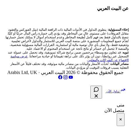
شركات تداول في الأردن
📊 حاسبة قيمة النقطة
🌐 المؤشرات العالمية
عن البيت العربي
انتراكتيف بروكرز IBKR
🇶🇦 بورصة قطر
✍️ اكتب تحليلك
شركات تداول في العراق
💰 حاسبة ربح الفوركس
🥇 سعر الذهب اليوم
🇯🇴 بورصة عمّان
من نحن
إخلاء المسؤولية
: ينطوي التداول في الأدوات المالية ذات الرافعة المالية (مثل الفوركس والعقود
شركات تداول في فلسطين
📌 حاسبة النقاط المحورية
مقابل الفروقات) على مستوى عالٍ من المخاطر وقد يؤدي إلى خسارة رأس المال جزئيًا أو كليًا.
🥇 أسعار الذهب والمعادن
ننصح بالتداول فقط بعد فهم كامل لطبيعة المخاطر وعدم استخدام أموال لا يمكنك تحمل خسارتها.
🇧🇭 بورصة البحرين
تُقدَّم جميع المعلومات المنشورة على منصة البيت العربي للاستثمار والتداول لأغراض تعليمية
تواصل معنا
شركات تداول في مصر
وتثقيفية فقط، ولا تمثل بأي حال توصية مالية أو استثمارية. القرارات المالية مسؤولية شخصية،
📏 حاسبة حجم المركز
والمنصة لا تتحمل أي خسائر أو نتائج ناتجة عن استخدام المحتوى أو الاعتماد عليه.
💱 أسعار العملات والفوركس
تنويه
: قد نتعاون مع وسطاء مرخصين ضمن برامج شراكة تسويقية، وقد نحصل على عمولة عند
🇴🇲 بورصة مسقط
التسجيل عبر روابطنا، دون أن يؤثر ذلك على نزاهة تقييماتنا أو حيادية مراجعاتنا.
عرض سياسة
فريق المؤلفين
الإفصاح عن الشراكات والمعلنين
.
🔄 حاسبة تكلفة السواب
💵 سعر الريال السعودي في مصر
مصادر البيانات
: تُحدَّث الأسعار والبيانات من مصادر مالية موثوقة، وقد تختلف قليلاً عن الأسعار
🇵🇸 بورصة فلسطين
الفعلية بسبب فروقات التوقيت أو مزوّدي البيانات.
مقالات تعليمية
جميع الحقوق محفوظة © 2026 البيت العربي ·
Arabix Ltd, UK
📈 حاسبة عائد التداول
📅 المؤشرات الاقتصادية
فلتر الأسهم الشرعي
سياسة تقييم الشركات
📊 حاسبة الربح التراكمي
تداول الآن
📋 جميع الأسهم
شركات التداول النصابة
🧮 حاسبة متوسط سعر السهم
منى
🕌 الأسهم الحلال
متصل الآن
الإبلاغ عن شركة نصابة
📅 التقويم الاقتصادي
✕
👨‍🏫 العلماء والهيئات الشرعية
شروط الاستخدام