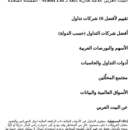
البيت العربي علامة تجارية تابعة لـ
Arabix Ltd
· المملكة المتحدة
تقييم لأفضل 10 شركات تداول
شركة Capital.com
أفضل شركات التداول (حسب الدولة)
افاتريد AvaTrade
شركات تداول في السعودية
الأسهم والبورصات العربية
اكسنس Exness
شركات تداول في الإمارات
🌍 كل البورصات العربية
أدوات التداول والحاسبات
منصة بينانس
شركات تداول في الكويت
🇸🇦 السوق السعودية
🕌 حاسبة الزكاة
مجتمع المحلّلين
Bybit باي بت
شركات تداول في قطر
🇦🇪 أسواق الإمارات
💱 محول العملات
🧱 حائط المجتمع
الأسواق العالمية والبيانات
شركة Xm
شركات تداول في البحرين
🇪🇬 البورصة المصرية
🧮 حاسبة حجم اللوت
🏆 لوحة المحلّلين
🌐 المؤشرات العالمية
عن البيت العربي
شركة Okx
شركات تداول في عُمان
🇰🇼 بورصة الكويت
📊 حاسبة قيمة النقطة
✍️ اكتب تحليلك
🥇 سعر الذهب اليوم
من نحن
إخلاء المسؤولية
: ينطوي التداول في الأدوات المالية ذات الرافعة المالية (مثل الفوركس والعقود
مقابل الفروقات) على مستوى عالٍ من المخاطر وقد يؤدي إلى خسارة رأس المال جزئيًا أو كليًا.
ننصح بالتداول فقط بعد فهم كامل لطبيعة المخاطر وعدم استخدام أموال لا يمكنك تحمل خسارتها.