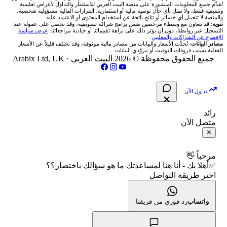
اكس تي بي XTB
شركات تداول في الأردن
🇶🇦 بورصة قطر
💰 حاسبة ربح الفوركس
تُقدَّم جميع المعلومات المنشورة على منصة البيت العربي للاستثمار والتداول لأغراض تعليمية
🥇 أسعار الذهب والمعادن
تواصل معنا
وتثقيفية فقط، ولا تمثل بأي حال توصية مالية أو استثمارية. القرارات المالية مسؤولية شخصية،
والمنصة لا تتحمل أي خسائر أو نتائج ناتجة عن استخدام المحتوى أو الاعتماد عليه.
انتراكتيف بروكرز IBKR
تنويه
: قد نتعاون مع وسطاء مرخصين ضمن برامج شراكة تسويقية، وقد نحصل على عمولة عند
شركات تداول في العراق
🇯🇴 بورصة عمّان
📌 حاسبة النقاط المحورية
التسجيل عبر روابطنا، دون أن يؤثر ذلك على نزاهة تقييماتنا أو حيادية مراجعاتنا.
عرض سياسة
💱 أسعار العملات والفوركس
فريق المؤلفين
الإفصاح عن الشراكات والمعلنين
.
مصادر البيانات
: تُحدَّث الأسعار والبيانات من مصادر مالية موثوقة، وقد تختلف قليلاً عن الأسعار
شركات تداول في فلسطين
الفعلية بسبب فروقات التوقيت أو مزوّدي البيانات.
🇧🇭 بورصة البحرين
📏 حاسبة حجم المركز
💵 سعر الريال السعودي في مصر
مقالات تعليمية
جميع الحقوق محفوظة © 2026 البيت العربي ·
Arabix Ltd, UK
شركات تداول في مصر
🇴🇲 بورصة مسقط
🔄 حاسبة تكلفة السواب
📅 المؤشرات الاقتصادية
سياسة تقييم الشركات
تداول الآن
🇵🇸 بورصة فلسطين
📈 حاسبة عائد التداول
شركات التداول النصابة
رائد
متصل الآن
فلتر الأسهم الشرعي
📊 حاسبة الربح التراكمي
الإبلاغ عن شركة نصابة
✕
📋 جميع الأسهم
🧮 حاسبة متوسط سعر السهم
شروط الاستخدام
مرحباً 👋
✅أهلا بك - أنا هنا لمساعدتك ما هو سؤالك باختصار؟؟
🕌 الأسهم الحلال
اختر طريقة التواصل
📅 التقويم الاقتصادي
سياسة الخصوصية
👨‍🏫 العلماء والهيئات الشرعية
🕐 أوقات عمل السوق
واتساب
رد فوري من فريقنا
🇺🇸 متى يفتح السوق الأمريكي؟