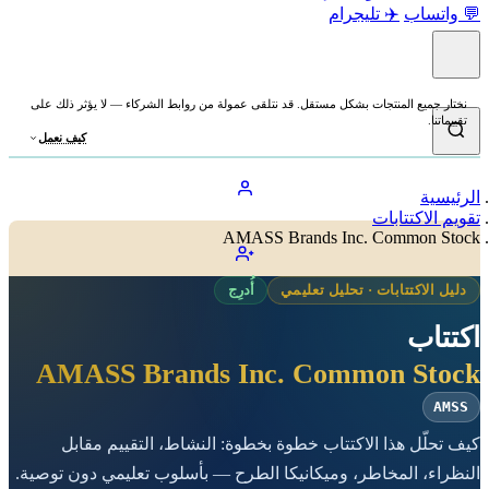
💬 واتساب
✈️ تليجرام
نختار جميع المنتجات بشكل مستقل. قد نتلقى عمولة من روابط الشركاء — لا يؤثر ذلك على
تقييماتنا.
كيف نعمل
الرئيسية
تقويم الاكتتابات
AMASS Brands Inc. Common Stock
دليل الاكتتابات · تحليل تعليمي
أُدرِج
اكتتاب
AMASS Brands Inc. Common Stock
AMSS
كيف تحلّل هذا الاكتتاب خطوة بخطوة: النشاط، التقييم مقابل
النظراء، المخاطر، وميكانيكا الطرح — بأسلوب تعليمي دون توصية.