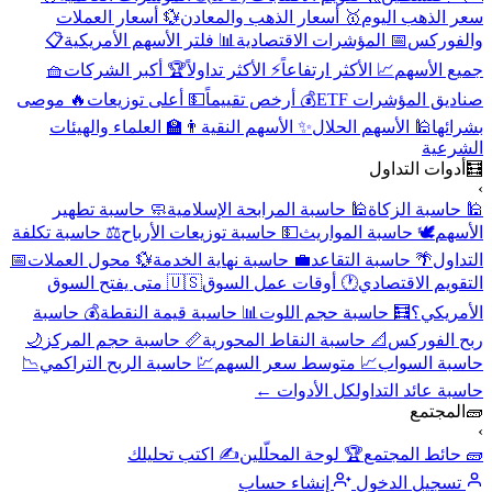
سعر الذهب اليوم
🥇 أسعار الذهب والمعادن
💱 أسعار العملات
والفوركس
📅 المؤشرات الاقتصادية
📊 فلتر الأسهم الأمريكية
📋
جميع الأسهم
📈 الأكثر ارتفاعاً
⚡ الأكثر تداولاً
🏆 أكبر الشركات
🧺
صناديق المؤشرات ETF
💰 أرخص تقييماً
💵 أعلى توزيعات
🔥 موصى
بشرائها
🕌 الأسهم الحلال
✨ الأسهم النقية
👨‍🏫 العلماء والهيئات
الشرعية
🧮
أدوات التداول
›
🕌 حاسبة الزكاة
🕌 حاسبة المرابحة الإسلامية
🧼 حاسبة تطهير
الأسهم
🕊️ حاسبة المواريث
💵 حاسبة توزيعات الأرباح
⚖️ حاسبة تكلفة
التداول
🌴 حاسبة التقاعد
💼 حاسبة نهاية الخدمة
💱 محول العملات
📅
التقويم الاقتصادي
🕐 أوقات عمل السوق
🇺🇸 متى يفتح السوق
الأمريكي؟
🧮 حاسبة حجم اللوت
📊 حاسبة قيمة النقطة
💰 حاسبة
ربح الفوركس
📐 حاسبة النقاط المحورية
📏 حاسبة حجم المركز
🌙
حاسبة السواب
📈 متوسط سعر السهم
💹 حاسبة الربح التراكمي
📉
حاسبة عائد التداول
كل الأدوات ←
🧱
المجتمع
›
🧱 حائط المجتمع
🏆 لوحة المحلّلين
✍️ اكتب تحليلك
تسجيل الدخول
إنشاء حساب