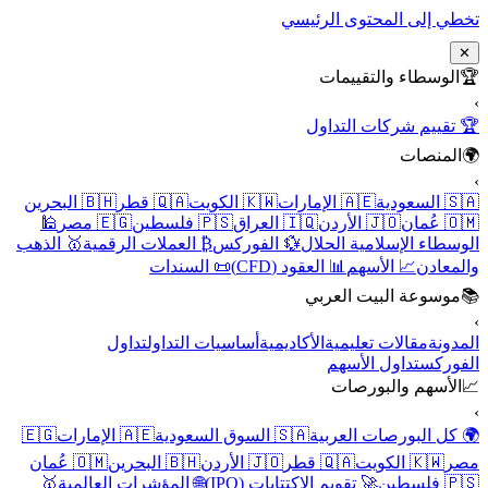
تخطي إلى المحتوى الرئيسي
✕
🏆
الوسطاء والتقييمات
›
🏆 تقييم شركات التداول
🌍
المنصات
›
🇸🇦 السعودية
🇦🇪 الإمارات
🇰🇼 الكويت
🇶🇦 قطر
🇧🇭 البحرين
🇴🇲 عُمان
🇯🇴 الأردن
🇮🇶 العراق
🇵🇸 فلسطين
🇪🇬 مصر
🕌
الوسطاء الإسلامية الحلال
💱 الفوركس
₿ العملات الرقمية
🥇 الذهب
والمعادن
📈 الأسهم
📊 العقود (CFD)
📜 السندات
📚
موسوعة البيت العربي
›
المدونة
مقالات تعليمية
الأكاديمية
أساسيات التداول
تداول
الفوركس
تداول الأسهم
📈
الأسهم والبورصات
›
🌍 كل البورصات العربية
🇸🇦 السوق السعودية
🇦🇪 الإمارات
🇪🇬
مصر
🇰🇼 الكويت
🇶🇦 قطر
🇯🇴 الأردن
🇧🇭 البحرين
🇴🇲 عُمان
🇵🇸 فلسطين
🚀 تقويم الاكتتابات (IPO)
🌐 المؤشرات العالمية
🥇