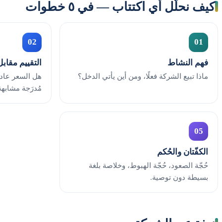
كيف نحلّل أي اكتتاب — في ٥ خطوات
02
01
فهم النشاط
التقييم مقابل
ماذا تبيع الشركة فعلًا، ومن أين يأتي الدخل؟
هل السعر عاد
مُدرَجة مشابهة
05
الكفّتان والحُكم
حُجّة الصعود، حُجّة الهبوط، وخلاصة بلغة
بسيطة دون توصية.