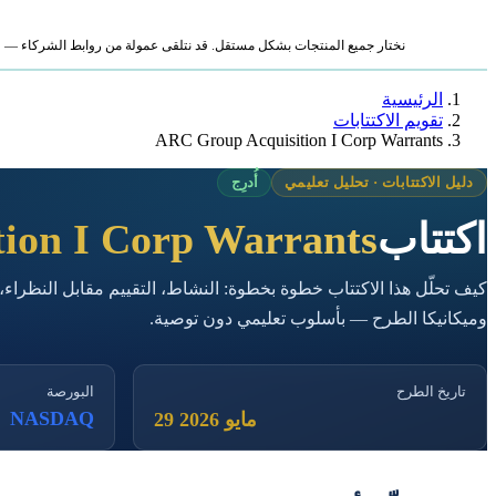
نختار جميع المنتجات بشكل مستقل. قد نتلقى عمولة من روابط الشركاء — لا ي
الرئيسية
تقويم الاكتتابات
ARC Group Acquisition I Corp Warrants
دليل الاكتتابات · تحليل تعليمي
أُدرِج
اكتتاب
ion I Corp Warrants
كيف تحلّل هذا الاكتتاب خطوة بخطوة: النشاط، التقييم مقابل النظراء،
وميكانيكا الطرح — بأسلوب تعليمي دون توصية.
تاريخ الطرح
البورصة
NASDAQ
29 مايو 2026