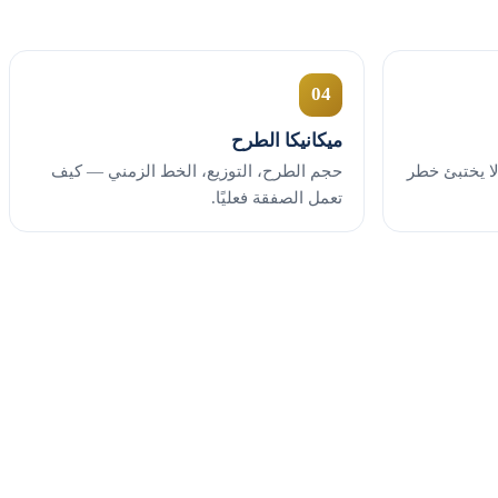
04
ميكانيكا الطرح
ر من ١ إلى ١٠ كي لا يختبئ خطر
حجم الطرح، التوزيع، الخط الزمني — كيف
تعمل الصفقة فعليًا.