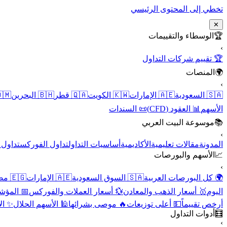
تخطي إلى المحتوى الرئيسي
✕
الوسطاء والتقييمات
🏆
›
🏆 تقييم شركات التداول
المنصات
🌍
›
 عُمان
🇧🇭 البحرين
🇶🇦 قطر
🇰🇼 الكويت
🇦🇪 الإمارات
🇸🇦 السعودية
📜 السندات
📊 العقود (CFD)
الأسهم
موسوعة البيت العربي
📚
›
الأسهم
تداول الفوركس
أساسيات التداول
الأكاديمية
مقالات تعليمية
المدونة
الأسهم والبورصات
📈
›
🇪🇬 مصر
🇦🇪 الإمارات
🇸🇦 السوق السعودية
🌍 كل البورصات العربية
لاقتصادية
💱 أسعار العملات والفوركس
🥇 أسعار الذهب والمعادن
اليوم
نقية
🕌 الأسهم الحلال
🔥 موصى بشرائها
💵 أعلى توزيعات
أرخص تقييماً
أدوات التداول
🧮
›