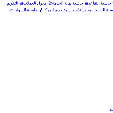
📅 التقويم
💱 محول العملات
💼 حاسبة نهاية الخدمة
🌴 حاسبة التقا
📈
🌙 حاسبة السواب
📏 حاسبة حجم المركز
📐 حاسبة النقاط الم
