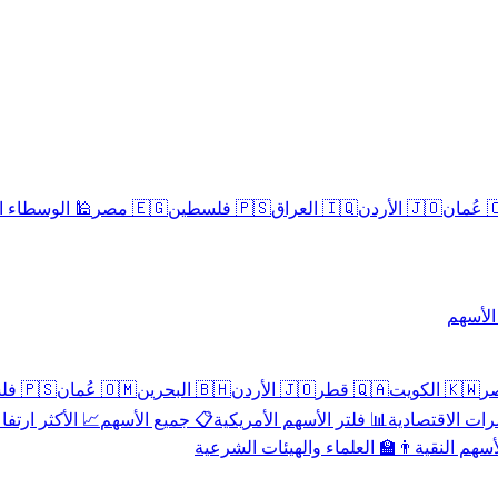
سلامية الحلال
🇪🇬 مصر
🇵🇸 فلسطين
🇮🇶 العراق
🇯🇴 الأردن
🇴
تداول 
🇵🇸 فلسطين
🇴🇲 عُمان
🇧🇭 البحرين
🇯🇴 الأردن
🇶🇦 قطر
🇰🇼 الكويت
 الأكثر ارتفاعاً
📋 جميع الأسهم
📊 فلتر الأسهم الأمريكية
📅 المؤشرات ا
👨‍🏫 العلماء والهيئات الشرعية
✨ الأسهم ال