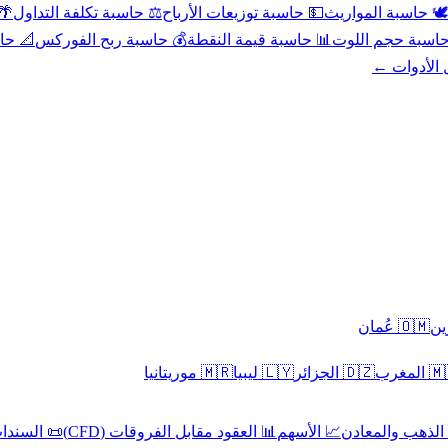
عد
⚖️ حاسبة تكلفة التداول
💵 حاسبة توزيعات الأرباح
🕊️ حاسبة المواريث
حورية
💰 حاسبة ربح الفوركس
📊 حاسبة قيمة النقطة
🧮 حاسبة حجم ال
كل الأدوا
🇴🇲 عُمان
🇲🇷 موريتانيا
🇱🇾 ليبيا
🇩🇿 الجزائر
🇲🇦 ا
 السندات
📊 العقود مقابل الفروقات (CFD)
📈 الأسهم
🥇 الذهب والمع