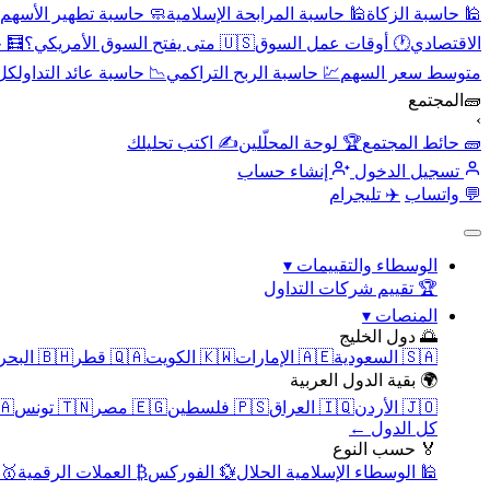
🕌 حاسبة الزكاة
🕌 حاسبة المرابحة الإسلامية
🧼 حاسبة تطهير الأسهم
الاقتصادي
🕐 أوقات عمل السوق
🇺🇸 متى يفتح السوق الأمريكي؟
🧮 
متوسط سعر السهم
💹 حاسبة الربح التراكمي
📉 حاسبة عائد التداول
كل 
🧱
المجتمع
›
🧱 حائط المجتمع
🏆 لوحة المحلّلين
✍️ اكتب تحليلك
تسجيل الدخول
إنشاء حساب
💬 واتساب
✈️ تليجرام
الوسطاء والتقييمات
▾
🏆 تقييم شركات التداول
المنصات
▾
🌅 دول الخليج
🇸🇦 السعودية
🇦🇪 الإمارات
🇰🇼 الكويت
🇶🇦 قطر
🇧🇭 البحرين
🌍 بقية الدول العربية
🇯🇴 الأردن
🇮🇶 العراق
🇵🇸 فلسطين
🇪🇬 مصر
🇹🇳 تونس
🇲🇦 
كل الدول ←
🏅 حسب النوع
🕌 الوسطاء الإسلامية الحلال
💱 الفوركس
₿ العملات الرقمية
🥇 