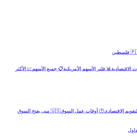
 فلسطين
 الاقتصادية
📊 فلتر الأسهم الأمريكية
📋 جميع الأسهم
📈 الأكثر
لتقويم الاقتصادي
🕐 أوقات عمل السوق
🇺🇸 متى يفتح السوق
داول