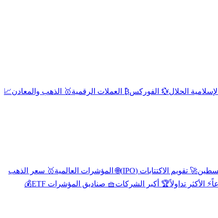
إسلامية الحلال
💱 الفوركس
₿ العملات الرقمية
🥇 الذهب والمعادن
📈
🚀 تقويم الاكتتابات (IPO)
🌐 المؤشرات العالمية
🥇 سعر الذهب
اً
⚡ الأكثر تداولاً
🏆 أكبر الشركات
🧺 صناديق المؤشرات ETF
💰