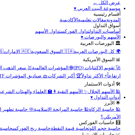
عرض الكل ←
▾
موسوعة البيت العربي
أقسام رئيسية
الأكاديمية
مقالات تعليمية
المدونة
أسواق التداول
تداول الأسهم
تداول الفوركس
أساسيات التداول
▾
الأسهم والبورصات
🏛️ البورصات العربية
مصر
🇦🇪 الإمارات
🇸🇦 السوق السعودية
🌍 كل البورصات العربية
📊 السوق الأمريكية
سعر الذهب اليوم
🌐 المؤشرات العالمية
🚀 تقويم الاكتتابات (IPO)
🧺 صناديق المؤشرات ETF
🏆 أكبر الشركات
⚡ الأكثر تداولاً
ارتفاعاً
🛠️ أدوات الاستثمار
‍🏫 العلماء والهيئات الشرعية
✨ الأسهم النقية
🕌 الأسهم الحلال
▾
أدوات التداول
🌟 الأبرز
سبة تطهير الأسهم
🕌 حاسبة المرابحة الإسلامية
🕌 حاسبة الزكاة
الأمريكي؟
🧮 حاسبات الفوركس
محورية
حاسبة ربح الفوركس
حاسبة قيمة النقطة
حاسبة حجم اللوت
📈 حاسبات الاستثمار