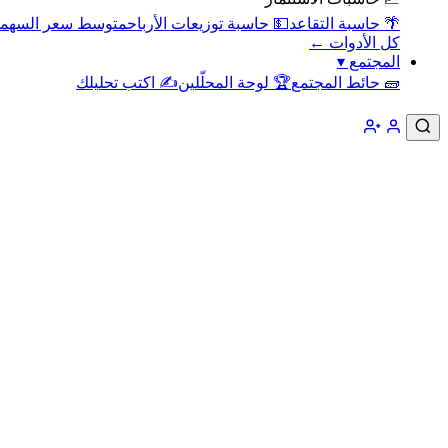
🌴 حاسبة التقاعد
💵 حاسبة توزيعات الأرباح
متوسط سعر السهم
كل الأدوات ←
المجتمع
▾
🧱 حائط المجتمع
🏆 لوحة المحلّلين
✍️ اكتب تحليلك