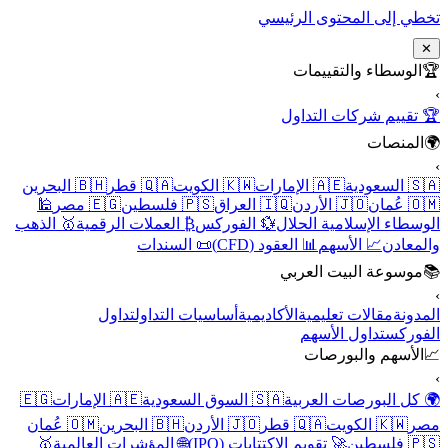
تخطي إلى المحتوى الرئيسي
✕
🏆
الوسطاء والتقييمات
›
🏆 تقييم شركات التداول
🌍
المنصات
›
🇸🇦 السعودية
🇦🇪 الإمارات
🇰🇼 الكويت
🇶🇦 قطر
🇧🇭 البحرين
🇴🇲 عُمان
🇯🇴 الأردن
🇮🇶 العراق
🇵🇸 فلسطين
🇪🇬 مصر
🕌
الوسطاء الإسلامية الحلال
💱 الفوركس
₿ العملات الرقمية
🥇 الذهب
والمعادن
📈 الأسهم
📊 العقود (CFD)
📜 السندات
📚
موسوعة البيت العربي
›
المدونة
مقالات تعليمية
الأكاديمية
أساسيات التداول
تداول
الفوركس
تداول الأسهم
📈
الأسهم والبورصات
›
🌍 كل البورصات العربية
🇸🇦 السوق السعودية
🇦🇪 الإمارات
🇪🇬
مصر
🇰🇼 الكويت
🇶🇦 قطر
🇯🇴 الأردن
🇧🇭 البحرين
🇴🇲 عُمان
🇵🇸 فلسطين
🚀 تقويم الاكتتابات (IPO)
🌐 المؤشرات العالمية
🥇