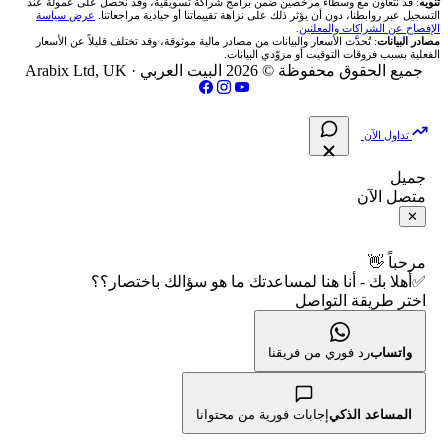
انتراكتيف بروكرز IBKR
تنويه
: قد نتعاون مع وسطاء مرخصين ضمن برامج شراكة تسويقية، وقد نحصل على عمولة عند
شركات تداول في العراق
🇯🇴 بورصة عمّان
📌 حاسبة النقاط المحورية
التسجيل عبر روابطنا، دون أن يؤثر ذلك على نزاهة تقييماتنا أو حيادية مراجعاتنا.
عرض سياسة
💱 أسعار العملات والفوركس
فريق المؤلفين
الإفصاح عن الشراكات والمعلنين
.
مصادر البيانات
: تُحدَّث الأسعار والبيانات من مصادر مالية موثوقة، وقد تختلف قليلاً عن الأسعار
شركات تداول في فلسطين
الفعلية بسبب فروقات التوقيت أو مزوّدي البيانات.
🇧🇭 بورصة البحرين
📏 حاسبة حجم المركز
💵 سعر الريال السعودي في مصر
مقالات تعليمية
جميع الحقوق محفوظة © 2026 البيت العربي ·
Arabix Ltd, UK
شركات تداول في مصر
🇴🇲 بورصة مسقط
🔄 حاسبة تكلفة السواب
📅 المؤشرات الاقتصادية
سياسة تقييم الشركات
تداول الآن
🇵🇸 بورصة فلسطين
📈 حاسبة عائد التداول
شركات التداول النصابة
جميل
متصل الآن
فلتر الأسهم الشرعي
📊 حاسبة الربح التراكمي
الإبلاغ عن شركة نصابة
✕
📋 جميع الأسهم
🧮 حاسبة متوسط سعر السهم
شروط الاستخدام
مرحباً 👋
✅أهلا بك - أنا هنا لمساعدتك ما هو سؤالك باختصار؟؟
🕌 الأسهم الحلال
اختر طريقة التواصل
📅 التقويم الاقتصادي
سياسة الخصوصية
👨‍🏫 العلماء والهيئات الشرعية
🕐 أوقات عمل السوق
واتساب
رد فوري من فريقنا
🇺🇸 متى يفتح السوق الأمريكي؟
المساعد الذكي
إجابات فورية من محتوانا
🛠️ كل الأدوات