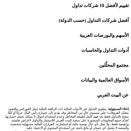
تقييم لأفضل 10 شركات تداول
شركة Capital.com
أفضل شركات التداول (حسب الدولة)
افاتريد AvaTrade
شركات تداول في السعودية
الأسهم والبورصات العربية
اكسنس Exness
شركات تداول في الإمارات
🌍 كل البورصات العربية
أدوات التداول والحاسبات
منصة بينانس
شركات تداول في الكويت
🇸🇦 السوق السعودية
🕌 حاسبة الزكاة
مجتمع المحلّلين
Bybit باي بت
شركات تداول في قطر
🇦🇪 أسواق الإمارات
💱 محول العملات
🧱 حائط المجتمع
الأسواق العالمية والبيانات
شركة Xm
شركات تداول في البحرين
🇪🇬 البورصة المصرية
🧮 حاسبة حجم اللوت
🏆 لوحة المحلّلين
🌐 المؤشرات العالمية
عن البيت العربي
شركة Okx
شركات تداول في عُمان
🇰🇼 بورصة الكويت
📊 حاسبة قيمة النقطة
✍️ اكتب تحليلك
🥇 سعر الذهب اليوم
من نحن
إخلاء المسؤولية
: ينطوي التداول في الأدوات المالية ذات الرافعة المالية (مثل الفوركس والعقود
مقابل الفروقات) على مستوى عالٍ من المخاطر وقد يؤدي إلى خسارة رأس المال جزئيًا أو كليًا.
ننصح بالتداول فقط بعد فهم كامل لطبيعة المخاطر وعدم استخدام أموال لا يمكنك تحمل خسارتها.
اكس تي بي XTB
شركات تداول في الأردن
🇶🇦 بورصة قطر
💰 حاسبة ربح الفوركس
تُقدَّم جميع المعلومات المنشورة على منصة البيت العربي للاستثمار والتداول لأغراض تعليمية
🥇 أسعار الذهب والمعادن
تواصل معنا
وتثقيفية فقط، ولا تمثل بأي حال توصية مالية أو استثمارية. القرارات المالية مسؤولية شخصية،
والمنصة لا تتحمل أي خسائر أو نتائج ناتجة عن استخدام المحتوى أو الاعتماد عليه.