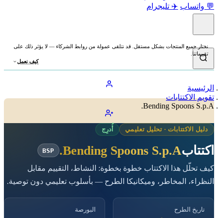
💬 واتساب
✈️ تليجرام
نختار جميع المنتجات بشكل مستقل. قد نتلقى عمولة من روابط الشركاء — لا يؤثر ذلك على
تقييماتنا.
كيف نعمل
الرئيسية
تقويم الاكتتابات
Bending Spoons S.p.A.
دليل الاكتتابات · تحليل تعليمي
أُدرِج
اكتتاب
Bending Spoons S.p.A.
BSP
كيف تحلّل هذا الاكتتاب خطوة بخطوة: النشاط، التقييم مقابل
النظراء، المخاطر، وميكانيكا الطرح — بأسلوب تعليمي دون توصية.
تاريخ الطرح
البورصة