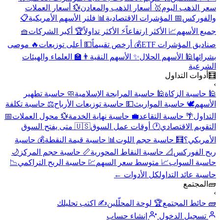
سعر الذهب اليوم
🥇 أسعار الذهب والمعادن
💱 أسعار العملات
والفوركس
📅 المؤشرات الاقتصادية
📊 فلتر الأسهم الأمريكية
📋
جميع الأسهم
📈 الأكثر ارتفاعاً
⚡ الأكثر تداولاً
🏆 أكبر الشركات
🧺
صناديق المؤشرات ETF
💰 أرخص تقييماً
💵 أعلى توزيعات
🔥 موصى
بشرائها
🕌 الأسهم الحلال
✨ الأسهم النقية
👨‍🏫 العلماء والهيئات
الشرعية
🧮
أدوات التداول
›
🕌 حاسبة الزكاة
🕌 حاسبة المرابحة الإسلامية
🧼 حاسبة تطهير
الأسهم
🕊️ حاسبة المواريث
💵 حاسبة توزيعات الأرباح
⚖️ حاسبة تكلفة
التداول
🌴 حاسبة التقاعد
💼 حاسبة نهاية الخدمة
💱 محول العملات
📅
التقويم الاقتصادي
🕐 أوقات عمل السوق
🇺🇸 متى يفتح السوق
الأمريكي؟
🧮 حاسبة حجم اللوت
📊 حاسبة قيمة النقطة
💰 حاسبة
ربح الفوركس
📐 حاسبة النقاط المحورية
📏 حاسبة حجم المركز
🌙
حاسبة السواب
📈 متوسط سعر السهم
💹 حاسبة الربح التراكمي
📉
حاسبة عائد التداول
كل الأدوات ←
🧱
المجتمع
›
🧱 حائط المجتمع
🏆 لوحة المحلّلين
✍️ اكتب تحليلك
تسجيل الدخول
إنشاء حساب