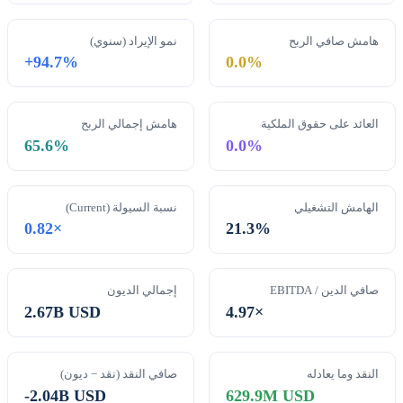
هامش صافي الربح
نمو الإيراد (سنوي)
+94.7%
0.0%
العائد على حقوق الملكية
هامش إجمالي الربح
65.6%
0.0%
الهامش التشغيلي
نسبة السيولة (Current)
0.82×
21.3%
صافي الدين / EBITDA
إجمالي الديون
2.67B USD
4.97×
النقد وما يعادله
صافي النقد (نقد − ديون)
-2.04B USD
629.9M USD