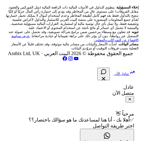
شركة Okx
شركات تداول في عُمان
🇰🇼 بورصة الكويت
📊 حاسبة قيمة النقطة
✍️ اكتب تحليلك
🥇 سعر الذهب اليوم
من نحن
إخلاء المسؤولية
: ينطوي التداول في الأدوات المالية ذات الرافعة المالية (مثل الفوركس والعقود
مقابل الفروقات) على مستوى عالٍ من المخاطر وقد يؤدي إلى خسارة رأس المال جزئيًا أو كليًا.
ننصح بالتداول فقط بعد فهم كامل لطبيعة المخاطر وعدم استخدام أموال لا يمكنك تحمل خسارتها.
اكس تي بي XTB
شركات تداول في الأردن
🇶🇦 بورصة قطر
💰 حاسبة ربح الفوركس
تُقدَّم جميع المعلومات المنشورة على منصة البيت العربي للاستثمار والتداول لأغراض تعليمية
🥇 أسعار الذهب والمعادن
تواصل معنا
وتثقيفية فقط، ولا تمثل بأي حال توصية مالية أو استثمارية. القرارات المالية مسؤولية شخصية،
والمنصة لا تتحمل أي خسائر أو نتائج ناتجة عن استخدام المحتوى أو الاعتماد عليه.
انتراكتيف بروكرز IBKR
تنويه
: قد نتعاون مع وسطاء مرخصين ضمن برامج شراكة تسويقية، وقد نحصل على عمولة عند
شركات تداول في العراق
🇯🇴 بورصة عمّان
📌 حاسبة النقاط المحورية
التسجيل عبر روابطنا، دون أن يؤثر ذلك على نزاهة تقييماتنا أو حيادية مراجعاتنا.
عرض سياسة
💱 أسعار العملات والفوركس
فريق المؤلفين
الإفصاح عن الشراكات والمعلنين
.
مصادر البيانات
: تُحدَّث الأسعار والبيانات من مصادر مالية موثوقة، وقد تختلف قليلاً عن الأسعار
شركات تداول في فلسطين
الفعلية بسبب فروقات التوقيت أو مزوّدي البيانات.
🇧🇭 بورصة البحرين
📏 حاسبة حجم المركز
💵 سعر الريال السعودي في مصر
مقالات تعليمية
جميع الحقوق محفوظة © 2026 البيت العربي ·
Arabix Ltd, UK
شركات تداول في مصر
🇴🇲 بورصة مسقط
🔄 حاسبة تكلفة السواب
📅 المؤشرات الاقتصادية
سياسة تقييم الشركات
تداول الآن
🇵🇸 بورصة فلسطين
📈 حاسبة عائد التداول
شركات التداول النصابة
عادل
متصل الآن
فلتر الأسهم الشرعي
📊 حاسبة الربح التراكمي
الإبلاغ عن شركة نصابة
✕
📋 جميع الأسهم
🧮 حاسبة متوسط سعر السهم
شروط الاستخدام
مرحباً 👋
✅أهلا بك - أنا هنا لمساعدتك ما هو سؤالك باختصار؟؟
🕌 الأسهم الحلال
اختر طريقة التواصل
📅 التقويم الاقتصادي
سياسة الخصوصية
👨‍🏫 العلماء والهيئات الشرعية
🕐 أوقات عمل السوق