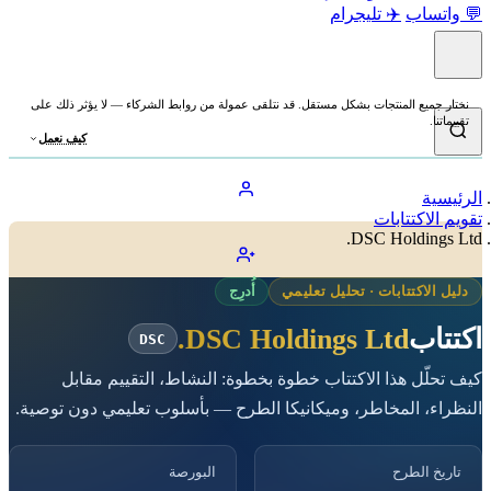
💬 واتساب
✈️ تليجرام
نختار جميع المنتجات بشكل مستقل. قد نتلقى عمولة من روابط الشركاء — لا يؤثر ذلك على
تقييماتنا.
كيف نعمل
الرئيسية
تقويم الاكتتابات
DSC Holdings Ltd.
دليل الاكتتابات · تحليل تعليمي
أُدرِج
اكتتاب
DSC Holdings Ltd.
DSC
كيف تحلّل هذا الاكتتاب خطوة بخطوة: النشاط، التقييم مقابل
النظراء، المخاطر، وميكانيكا الطرح — بأسلوب تعليمي دون توصية.
تاريخ الطرح
البورصة