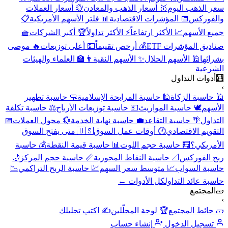
سعر الذهب اليوم
🥇 أسعار الذهب والمعادن
💱 أسعار العملات
والفوركس
📅 المؤشرات الاقتصادية
📊 فلتر الأسهم الأمريكية
📋
جميع الأسهم
📈 الأكثر ارتفاعاً
⚡ الأكثر تداولاً
🏆 أكبر الشركات
🧺
صناديق المؤشرات ETF
💰 أرخص تقييماً
💵 أعلى توزيعات
🔥 موصى
بشرائها
🕌 الأسهم الحلال
✨ الأسهم النقية
👨‍🏫 العلماء والهيئات
الشرعية
🧮
أدوات التداول
›
🕌 حاسبة الزكاة
🕌 حاسبة المرابحة الإسلامية
🧼 حاسبة تطهير
الأسهم
🕊️ حاسبة المواريث
💵 حاسبة توزيعات الأرباح
⚖️ حاسبة تكلفة
التداول
🌴 حاسبة التقاعد
💼 حاسبة نهاية الخدمة
💱 محول العملات
📅
التقويم الاقتصادي
🕐 أوقات عمل السوق
🇺🇸 متى يفتح السوق
الأمريكي؟
🧮 حاسبة حجم اللوت
📊 حاسبة قيمة النقطة
💰 حاسبة
ربح الفوركس
📐 حاسبة النقاط المحورية
📏 حاسبة حجم المركز
🌙
حاسبة السواب
📈 متوسط سعر السهم
💹 حاسبة الربح التراكمي
📉
حاسبة عائد التداول
كل الأدوات ←
🧱
المجتمع
›
🧱 حائط المجتمع
🏆 لوحة المحلّلين
✍️ اكتب تحليلك
تسجيل الدخول
إنشاء حساب