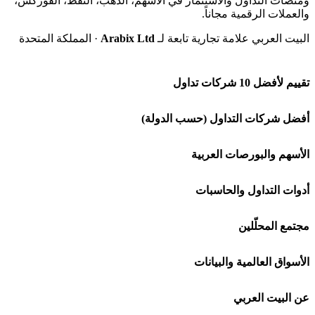
ومنصات التداول والاستثمار في الأسهم، الذهب، النفط، الفوركس،
والعملات الرقمية مجاناً.
البيت العربي علامة تجارية تابعة لـ
Arabix Ltd
· المملكة المتحدة
تقييم لأفضل 10 شركات تداول
شركة Capital.com
أفضل شركات التداول (حسب الدولة)
افاتريد AvaTrade
شركات تداول في السعودية
الأسهم والبورصات العربية
اكسنس Exness
شركات تداول في الإمارات
🌍 كل البورصات العربية
أدوات التداول والحاسبات
منصة بينانس
شركات تداول في الكويت
🇸🇦 السوق السعودية
🕌 حاسبة الزكاة
مجتمع المحلّلين
Bybit باي بت
شركات تداول في قطر
🇦🇪 أسواق الإمارات
💱 محول العملات
🧱 حائط المجتمع
الأسواق العالمية والبيانات
شركة Xm
شركات تداول في البحرين
🇪🇬 البورصة المصرية
🧮 حاسبة حجم اللوت
🏆 لوحة المحلّلين
🌐 المؤشرات العالمية
عن البيت العربي