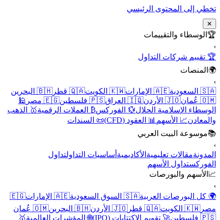
تخطي إلى المحتوى الرئيسي
✕
🏆
الوسطاء والتقييمات
›
🏆 تقييم شركات التداول
🌍
المنصات
›
🇸🇦 السعودية
🇦🇪 الإمارات
🇰🇼 الكويت
🇶🇦 قطر
🇧🇭 البحرين
🇴🇲 عُمان
🇯🇴 الأردن
🇮🇶 العراق
🇵🇸 فلسطين
🇪🇬 مصر
🕌
الوسطاء الإسلامية الحلال
💱 الفوركس
₿ العملات الرقمية
🥇 الذهب
والمعادن
📈 الأسهم
📊 العقود (CFD)
📜 السندات
📚
موسوعة البيت العربي
›
المدونة
مقالات تعليمية
الأكاديمية
أساسيات التداول
تداول
الفوركس
تداول الأسهم
📈
الأسهم والبورصات
›
🌍 كل البورصات العربية
🇸🇦 السوق السعودية
🇦🇪 الإمارات
🇪🇬
مصر
🇰🇼 الكويت
🇶🇦 قطر
🇯🇴 الأردن
🇧🇭 البحرين
🇴🇲 عُمان
🇵🇸 فلسطين
🚀 تقويم الاكتتابات (IPO)
🌐 المؤشرات العالمية
🥇