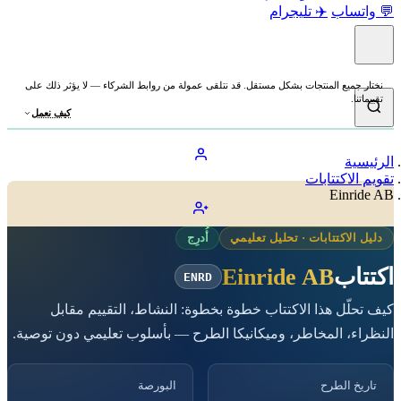
💬 واتساب
✈️ تليجرام
نختار جميع المنتجات بشكل مستقل. قد نتلقى عمولة من روابط الشركاء — لا يؤثر ذلك على
تقييماتنا.
كيف نعمل
الرئيسية
تقويم الاكتتابات
Einride AB
دليل الاكتتابات · تحليل تعليمي
أُدرِج
اكتتاب
Einride AB
ENRD
كيف تحلّل هذا الاكتتاب خطوة بخطوة: النشاط، التقييم مقابل
النظراء، المخاطر، وميكانيكا الطرح — بأسلوب تعليمي دون توصية.
تاريخ الطرح
البورصة