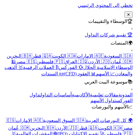
تخطي إلى المحتوى الرئيسي
✕
🏆
الوسطاء والتقييمات
›
🏆 تقييم شركات التداول
🌍
المنصات
›
🇸🇦 السعودية
🇦🇪 الإمارات
🇰🇼 الكويت
🇶🇦 قطر
🇧🇭 البحرين
🇴🇲 عُمان
🇯🇴 الأردن
🇮🇶 العراق
🇵🇸 فلسطين
🇪🇬 مصر
🕌
الوسطاء الإسلامية الحلال
💱 الفوركس
₿ العملات الرقمية
🥇 الذهب
والمعادن
📈 الأسهم
📊 العقود (CFD)
📜 السندات
📚
موسوعة البيت العربي
›
المدونة
مقالات تعليمية
الأكاديمية
أساسيات التداول
تداول
الفوركس
تداول الأسهم
📈
الأسهم والبورصات
›
🌍 كل البورصات العربية
🇸🇦 السوق السعودية
🇦🇪 الإمارات
🇪🇬
مصر
🇰🇼 الكويت
🇶🇦 قطر
🇯🇴 الأردن
🇧🇭 البحرين
🇴🇲 عُمان
🇵🇸 فلسطين
🚀 تقويم الاكتتابات (IPO)
🌐 المؤشرات العالمية
🥇