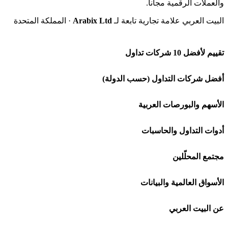
والعملات الرقمية مجاناً.
البيت العربي علامة تجارية تابعة لـ
Arabix Ltd
· المملكة المتحدة
تقييم لأفضل 10 شركات تداول
شركة Capital.com
أفضل شركات التداول (حسب الدولة)
افاتريد AvaTrade
شركات تداول في السعودية
الأسهم والبورصات العربية
اكسنس Exness
شركات تداول في الإمارات
🌍 كل البورصات العربية
أدوات التداول والحاسبات
منصة بينانس
شركات تداول في الكويت
🇸🇦 السوق السعودية
🕌 حاسبة الزكاة
مجتمع المحلّلين
Bybit باي بت
شركات تداول في قطر
🇦🇪 أسواق الإمارات
💱 محول العملات
🧱 حائط المجتمع
الأسواق العالمية والبيانات
شركة Xm
شركات تداول في البحرين
🇪🇬 البورصة المصرية
🧮 حاسبة حجم اللوت
🏆 لوحة المحلّلين
🌐 المؤشرات العالمية
عن البيت العربي
شركة Okx
شركات تداول في عُمان
🇰🇼 بورصة الكويت
📊 حاسبة قيمة النقطة