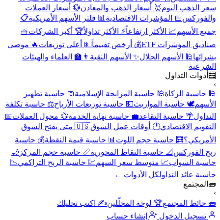
سعر الذهب اليوم
🥇 أسعار الذهب والمعادن
💱 أسعار العملات
والفوركس
📅 المؤشرات الاقتصادية
📊 فلتر الأسهم الأمريكية
📋
جميع الأسهم
📈 الأكثر ارتفاعاً
⚡ الأكثر تداولاً
🏆 أكبر الشركات
🧺
صناديق المؤشرات ETF
💰 أرخص تقييماً
💵 أعلى توزيعات
🔥 موصى
بشرائها
🕌 الأسهم الحلال
✨ الأسهم النقية
👨‍🏫 العلماء والهيئات
الشرعية
🧮
أدوات التداول
›
🕌 حاسبة الزكاة
🕌 حاسبة المرابحة الإسلامية
🧼 حاسبة تطهير
الأسهم
🕊️ حاسبة المواريث
💵 حاسبة توزيعات الأرباح
⚖️ حاسبة تكلفة
التداول
🌴 حاسبة التقاعد
💼 حاسبة نهاية الخدمة
💱 محول العملات
📅
التقويم الاقتصادي
🕐 أوقات عمل السوق
🇺🇸 متى يفتح السوق
الأمريكي؟
🧮 حاسبة حجم اللوت
📊 حاسبة قيمة النقطة
💰 حاسبة
ربح الفوركس
📐 حاسبة النقاط المحورية
📏 حاسبة حجم المركز
🌙
حاسبة السواب
📈 متوسط سعر السهم
💹 حاسبة الربح التراكمي
📉
حاسبة عائد التداول
كل الأدوات ←
🧱
المجتمع
›
🧱 حائط المجتمع
🏆 لوحة المحلّلين
✍️ اكتب تحليلك
تسجيل الدخول
إنشاء حساب