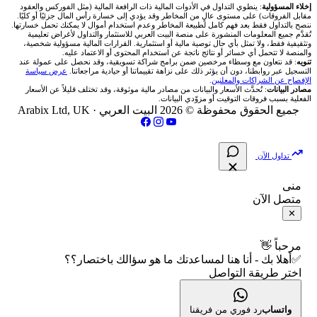
✍️ اكتب تحليلك
🥇 سعر الذهب اليوم
من نحن
إخلاء المسؤولية
: ينطوي التداول في الأدوات المالية ذات الرافعة المالية (مثل الفوركس والعقود
مقابل الفروقات) على مستوى عالٍ من المخاطر وقد يؤدي إلى خسارة رأس المال جزئيًا أو كليًا.
ننصح بالتداول فقط بعد فهم كامل لطبيعة المخاطر وعدم استخدام أموال لا يمكنك تحمل خسارتها.
اكس تي بي XTB
شركات تداول في الأردن
🇶🇦 بورصة قطر
💰 حاسبة ربح الفوركس
تُقدَّم جميع المعلومات المنشورة على منصة البيت العربي للاستثمار والتداول لأغراض تعليمية
🥇 أسعار الذهب والمعادن
تواصل معنا
وتثقيفية فقط، ولا تمثل بأي حال توصية مالية أو استثمارية. القرارات المالية مسؤولية شخصية،
والمنصة لا تتحمل أي خسائر أو نتائج ناتجة عن استخدام المحتوى أو الاعتماد عليه.
انتراكتيف بروكرز IBKR
تنويه
: قد نتعاون مع وسطاء مرخصين ضمن برامج شراكة تسويقية، وقد نحصل على عمولة عند
شركات تداول في العراق
🇯🇴 بورصة عمّان
📌 حاسبة النقاط المحورية
التسجيل عبر روابطنا، دون أن يؤثر ذلك على نزاهة تقييماتنا أو حيادية مراجعاتنا.
عرض سياسة
💱 أسعار العملات والفوركس
فريق المؤلفين
الإفصاح عن الشراكات والمعلنين
.
مصادر البيانات
: تُحدَّث الأسعار والبيانات من مصادر مالية موثوقة، وقد تختلف قليلاً عن الأسعار
شركات تداول في فلسطين
الفعلية بسبب فروقات التوقيت أو مزوّدي البيانات.
🇧🇭 بورصة البحرين
📏 حاسبة حجم المركز
💵 سعر الريال السعودي في مصر
مقالات تعليمية
جميع الحقوق محفوظة © 2026 البيت العربي ·
Arabix Ltd, UK
شركات تداول في مصر
🇴🇲 بورصة مسقط
🔄 حاسبة تكلفة السواب
📅 المؤشرات الاقتصادية
سياسة تقييم الشركات
تداول الآن
🇵🇸 بورصة فلسطين
📈 حاسبة عائد التداول
شركات التداول النصابة
منى
متصل الآن
فلتر الأسهم الشرعي
📊 حاسبة الربح التراكمي
الإبلاغ عن شركة نصابة
✕
📋 جميع الأسهم
🧮 حاسبة متوسط سعر السهم
شروط الاستخدام
مرحباً 👋
✅أهلا بك - أنا هنا لمساعدتك ما هو سؤالك باختصار؟؟
🕌 الأسهم الحلال
اختر طريقة التواصل
📅 التقويم الاقتصادي
سياسة الخصوصية
👨‍🏫 العلماء والهيئات الشرعية
🕐 أوقات عمل السوق
واتساب
رد فوري من فريقنا