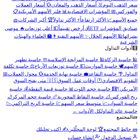
سعر الذهب اليوم
🥇 أسعار الذهب والمعادن
💱 أسعار العملات
والفوركس
📅 المؤشرات الاقتصادية
📊 فلتر الأسهم الأمريكية
📋
جميع الأسهم
📈 الأكثر ارتفاعاً
⚡ الأكثر تداولاً
🏆 أكبر الشركات
🧺
صناديق المؤشرات ETF
💰 أرخص تقييماً
💵 أعلى توزيعات
🔥 موصى
بشرائها
🕌 الأسهم الحلال
✨ الأسهم النقية
👨‍🏫 العلماء والهيئات
الشرعية
🧮
أدوات التداول
›
🕌 حاسبة الزكاة
🕌 حاسبة المرابحة الإسلامية
🧼 حاسبة تطهير
الأسهم
🕊️ حاسبة المواريث
💵 حاسبة توزيعات الأرباح
⚖️ حاسبة تكلفة
التداول
🌴 حاسبة التقاعد
💼 حاسبة نهاية الخدمة
💱 محول العملات
📅
التقويم الاقتصادي
🕐 أوقات عمل السوق
🇺🇸 متى يفتح السوق
الأمريكي؟
🧮 حاسبة حجم اللوت
📊 حاسبة قيمة النقطة
💰 حاسبة
ربح الفوركس
📐 حاسبة النقاط المحورية
📏 حاسبة حجم المركز
🌙
حاسبة السواب
📈 متوسط سعر السهم
💹 حاسبة الربح التراكمي
📉
حاسبة عائد التداول
كل الأدوات ←
🧱
المجتمع
›
🧱 حائط المجتمع
🏆 لوحة المحلّلين
✍️ اكتب تحليلك
تسجيل الدخول
إنشاء حساب