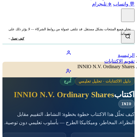
💬 واتساب
✈️ تليجرام
نختار جميع المنتجات بشكل مستقل. قد نتلقى عمولة من روابط الشركاء — لا يؤثر ذلك على
تقييماتنا.
كيف نعمل
الرئيسية
تقويم الاكتتابات
INNIO N.V. Ordinary Shares
دليل الاكتتابات · تحليل تعليمي
أُدرِج
اكتتاب
INNIO N.V. Ordinary Shares
INIO
كيف تحلّل هذا الاكتتاب خطوة بخطوة: النشاط، التقييم مقابل
النظراء، المخاطر، وميكانيكا الطرح — بأسلوب تعليمي دون توصية.