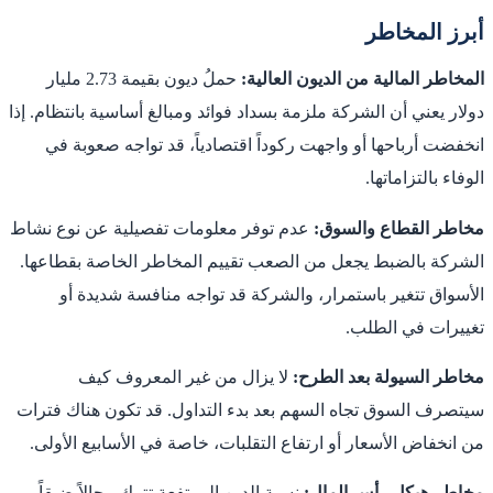
أبرز المخاطر
المخاطر المالية من الديون العالية:
حملُ ديون بقيمة 2.73 مليار
دولار يعني أن الشركة ملزمة بسداد فوائد ومبالغ أساسية بانتظام. إذا
انخفضت أرباحها أو واجهت ركوداً اقتصادياً، قد تواجه صعوبة في
الوفاء بالتزاماتها.
مخاطر القطاع والسوق:
عدم توفر معلومات تفصيلية عن نوع نشاط
الشركة بالضبط يجعل من الصعب تقييم المخاطر الخاصة بقطاعها.
الأسواق تتغير باستمرار، والشركة قد تواجه منافسة شديدة أو
تغييرات في الطلب.
مخاطر السيولة بعد الطرح:
لا يزال من غير المعروف كيف
سيتصرف السوق تجاه السهم بعد بدء التداول. قد تكون هناك فترات
من انخفاض الأسعار أو ارتفاع التقلبات، خاصة في الأسابيع الأولى.
مخاطر هيكل رأس المال:
نسبة الدين المرتفعة تترك مجالاً ضيقاً