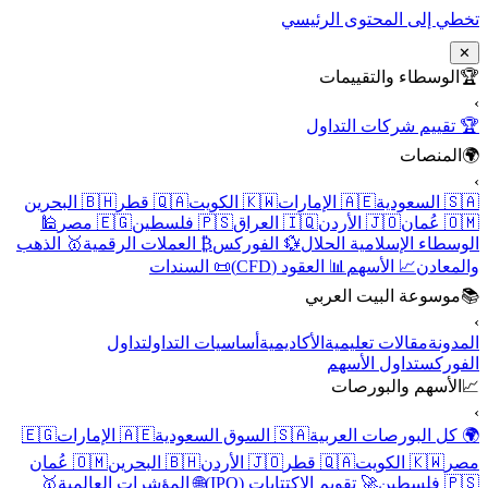
تخطي إلى المحتوى الرئيسي
✕
🏆
الوسطاء والتقييمات
›
🏆 تقييم شركات التداول
🌍
المنصات
›
🇸🇦 السعودية
🇦🇪 الإمارات
🇰🇼 الكويت
🇶🇦 قطر
🇧🇭 البحرين
🇴🇲 عُمان
🇯🇴 الأردن
🇮🇶 العراق
🇵🇸 فلسطين
🇪🇬 مصر
🕌
الوسطاء الإسلامية الحلال
💱 الفوركس
₿ العملات الرقمية
🥇 الذهب
والمعادن
📈 الأسهم
📊 العقود (CFD)
📜 السندات
📚
موسوعة البيت العربي
›
المدونة
مقالات تعليمية
الأكاديمية
أساسيات التداول
تداول
الفوركس
تداول الأسهم
📈
الأسهم والبورصات
›
🌍 كل البورصات العربية
🇸🇦 السوق السعودية
🇦🇪 الإمارات
🇪🇬
مصر
🇰🇼 الكويت
🇶🇦 قطر
🇯🇴 الأردن
🇧🇭 البحرين
🇴🇲 عُمان
🇵🇸 فلسطين
🚀 تقويم الاكتتابات (IPO)
🌐 المؤشرات العالمية
🥇