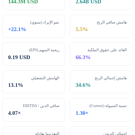
144.3M USD
2.64B USD
هامش صافي الربح
نمو الإيراد (سنوي)
+22.1%
5.5%
العائد على حقوق الملكية
ربحية السهم (EPS)
0.19 USD
66.3%
هامش إجمالي الربح
الهامش التشغيلي
13.1%
34.6%
نسبة السيولة (Current)
صافي الدين / EBITDA
4.07×
1.30×
إجمالي الديون
النقد وما يعادله