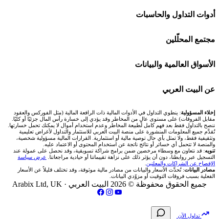
اكسنس Exness
شركات تداول في الإمارات
🌍 كل البورصات العربية
أدوات التداول والحاسبات
منصة بينانس
شركات تداول في الكويت
🇸🇦 السوق السعودية
🕌 حاسبة الزكاة
مجتمع المحلّلين
Bybit باي بت
شركات تداول في قطر
🇦🇪 أسواق الإمارات
💱 محول العملات
🧱 حائط المجتمع
الأسواق العالمية والبيانات
شركة Xm
شركات تداول في البحرين
🇪🇬 البورصة المصرية
🧮 حاسبة حجم اللوت
🏆 لوحة المحلّلين
🌐 المؤشرات العالمية
عن البيت العربي
شركة Okx
شركات تداول في عُمان
🇰🇼 بورصة الكويت
📊 حاسبة قيمة النقطة
✍️ اكتب تحليلك
🥇 سعر الذهب اليوم
من نحن
إخلاء المسؤولية
: ينطوي التداول في الأدوات المالية ذات الرافعة المالية (مثل الفوركس والعقود
مقابل الفروقات) على مستوى عالٍ من المخاطر وقد يؤدي إلى خسارة رأس المال جزئيًا أو كليًا.
ننصح بالتداول فقط بعد فهم كامل لطبيعة المخاطر وعدم استخدام أموال لا يمكنك تحمل خسارتها.
اكس تي بي XTB
شركات تداول في الأردن
🇶🇦 بورصة قطر
💰 حاسبة ربح الفوركس
تُقدَّم جميع المعلومات المنشورة على منصة البيت العربي للاستثمار والتداول لأغراض تعليمية
🥇 أسعار الذهب والمعادن
تواصل معنا
وتثقيفية فقط، ولا تمثل بأي حال توصية مالية أو استثمارية. القرارات المالية مسؤولية شخصية،
والمنصة لا تتحمل أي خسائر أو نتائج ناتجة عن استخدام المحتوى أو الاعتماد عليه.
انتراكتيف بروكرز IBKR
تنويه
: قد نتعاون مع وسطاء مرخصين ضمن برامج شراكة تسويقية، وقد نحصل على عمولة عند
شركات تداول في العراق
🇯🇴 بورصة عمّان
📌 حاسبة النقاط المحورية
التسجيل عبر روابطنا، دون أن يؤثر ذلك على نزاهة تقييماتنا أو حيادية مراجعاتنا.
عرض سياسة
💱 أسعار العملات والفوركس
فريق المؤلفين
الإفصاح عن الشراكات والمعلنين
.
مصادر البيانات
: تُحدَّث الأسعار والبيانات من مصادر مالية موثوقة، وقد تختلف قليلاً عن الأسعار
شركات تداول في فلسطين
الفعلية بسبب فروقات التوقيت أو مزوّدي البيانات.
🇧🇭 بورصة البحرين
📏 حاسبة حجم المركز
💵 سعر الريال السعودي في مصر
مقالات تعليمية
جميع الحقوق محفوظة © 2026 البيت العربي ·
Arabix Ltd, UK
شركات تداول في مصر
🇴🇲 بورصة مسقط
🔄 حاسبة تكلفة السواب
📅 المؤشرات الاقتصادية
سياسة تقييم الشركات
تداول الآن