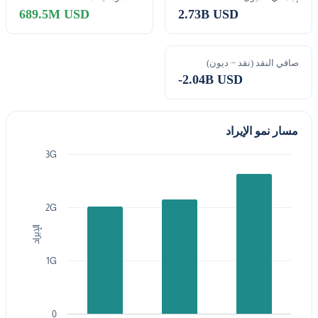
689.5M USD
2.73B USD
صافي النقد (نقد − ديون)
-2.04B USD
مسار نمو الإيراد
3G
2G
الإيراد
1G
0