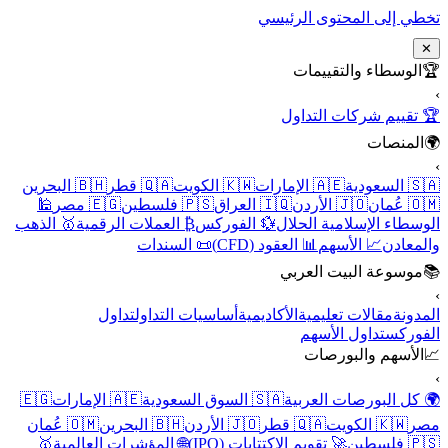
تخطي إلى المحتوى الرئيسي
✕
🏆
الوسطاء والتقييمات
›
🏆 تقييم شركات التداول
🌍
المنصات
›
🇸🇦 السعودية
🇦🇪 الإمارات
🇰🇼 الكويت
🇶🇦 قطر
🇧🇭 البحرين
🇴🇲 عُمان
🇯🇴 الأردن
🇮🇶 العراق
🇵🇸 فلسطين
🇪🇬 مصر
🕌
الوسطاء الإسلامية الحلال
💱 الفوركس
₿ العملات الرقمية
🥇 الذهب
والمعادن
📈 الأسهم
📊 العقود (CFD)
📜 السندات
📚
موسوعة البيت العربي
›
المدونة
مقالات تعليمية
الأكاديمية
أساسيات التداول
تداول
الفوركس
تداول الأسهم
📈
الأسهم والبورصات
›
🌍 كل البورصات العربية
🇸🇦 السوق السعودية
🇦🇪 الإمارات
🇪🇬
مصر
🇰🇼 الكويت
🇶🇦 قطر
🇯🇴 الأردن
🇧🇭 البحرين
🇴🇲 عُمان
🇵🇸 فلسطين
🚀 تقويم الاكتتابات (IPO)
🌐 المؤشرات العالمية
🥇