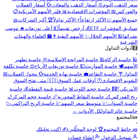
سعر الذهب اليوم
🥇 أسعار الذهب والمعادن
💱 أسعار العملات
والفوركس
📅 المؤشرات الاقتصادية
📊 فلتر الأسهم الأمريكية
📋
جميع الأسهم
📈 الأكثر ارتفاعاً
⚡ الأكثر تداولاً
🏆 أكبر الشركات
🧺
صناديق المؤشرات ETF
💰 أرخص تقييماً
💵 أعلى توزيعات
🔥 موصى
بشرائها
🕌 الأسهم الحلال
✨ الأسهم النقية
👨‍🏫 العلماء والهيئات
الشرعية
🧮
أدوات التداول
›
🕌 حاسبة الزكاة
🕌 حاسبة المرابحة الإسلامية
🧼 حاسبة تطهير
الأسهم
🕊️ حاسبة المواريث
💵 حاسبة توزيعات الأرباح
⚖️ حاسبة تكلفة
التداول
🌴 حاسبة التقاعد
💼 حاسبة نهاية الخدمة
💱 محول العملات
📅
التقويم الاقتصادي
🕐 أوقات عمل السوق
🇺🇸 متى يفتح السوق
الأمريكي؟
🧮 حاسبة حجم اللوت
📊 حاسبة قيمة النقطة
💰 حاسبة
ربح الفوركس
📐 حاسبة النقاط المحورية
📏 حاسبة حجم المركز
🌙
حاسبة السواب
📈 متوسط سعر السهم
💹 حاسبة الربح التراكمي
📉
حاسبة عائد التداول
كل الأدوات ←
🧱
المجتمع
›
🧱 حائط المجتمع
🏆 لوحة المحلّلين
✍️ اكتب تحليلك
تسجيل الدخول
إنشاء حساب