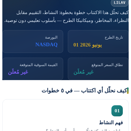
LILAV
كيف تحلّل هذا الاكتتاب خطوة بخطوة: النشاط، التقييم مقابل
النظراء، المخاطر، وميكانيكا الطرح — بأسلوب تعليمي دون توصية.
تاريخ الطرح
البورصة
NASDAQ
01 يونيو 2026
نطاق السعر المتوقع
القيمة السوقية المتوقعة
غير مُعلَن
غير مُعلَن
كيف نحلّل أي اكتتاب — في ٥ خطوات
01
فهم النشاط
ماذا تبيع الشركة فعلًا، ومن أين يأتي الدخل؟