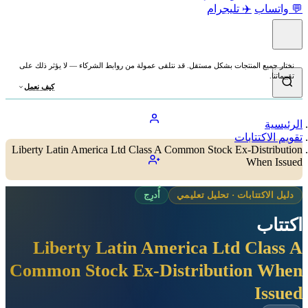
💬 واتساب
✈️ تليجرام
نختار جميع المنتجات بشكل مستقل. قد نتلقى عمولة من روابط الشركاء — لا يؤثر ذلك على
تقييماتنا.
كيف نعمل
الرئيسية
تقويم الاكتتابات
Liberty Latin America Ltd Class A Common Stock Ex-Distribution
When Issued
دليل الاكتتابات · تحليل تعليمي
أُدرِج
اكتتاب
Liberty Latin America Ltd Class A
Common Stock Ex-Distribution When
Issued