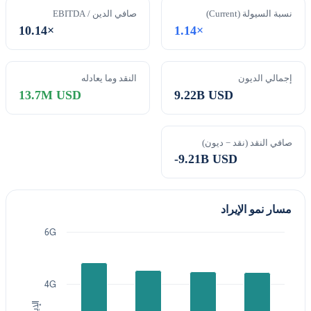
نسبة السيولة (Current)
صافي الدين / EBITDA
10.14×
1.14×
إجمالي الديون
النقد وما يعادله
13.7M USD
9.22B USD
صافي النقد (نقد − ديون)
-9.21B USD
مسار نمو الإيراد
6G
4G
الإيراد