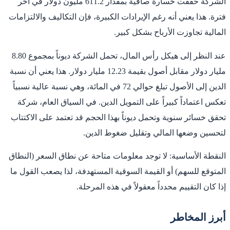
الشركة حققت خسارة صافية بمقدار 611.2 مليون دولار في آخر
فترة. هذا يعني أنه رغم الإيرادات الكبيرة، فإن التكاليف والالتزامات
المالية تجاوزت الأرباح بشكل كبير.
عند النظر إلى هيكل رأس المال، تحمل الشركة ديوناً بمجموع 8.80
مليار دولار مقابل أصول بقيمة 12.23 مليار دولار. هذا يعني أن نسبة
الدين إلى الأصول تبلغ حوالي 72 في المائة، وهي نسبة عالية نسبياً
تعكس اعتماداً كبيراً على التمويل الدين. في السياق العام، شركة
تحقق خسائر سنوية وتحمل ديوناً بهذا الحجم قد تعتمد على الاكتتاب
لتحسين وضعها المالي وتقليل ضغوط الدين.
النقطة الأساسية: لا توجد معلومات متاحة عن نطاق السعر (النطاق
المتوقع للسهم) أو القيمة السوقية المستهدفة، لذا يصعب القول ما
إذا كان التقييم محدداً معقولاً في هذه المرحلة.
أبرز المخاطر