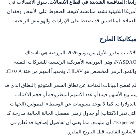
رابعاً: المنافسة الشديدة في قطاع الاتصالات.
سوق الاتصالات في
أمريكا اللاتينية تشهد منافسة كثيفة. الضغوط على الأسعار وفقدان
العملاء للمنافسين قد تضغط على الإيرادات والهوامش الربحية.
ميكانيكا الطرح
الاكتتاب مقرر للأول من يونيو 2026. البورصة هي ناسداك
NASDAQ، وهي البورصة الأمريكية الرئيسية للشركات التقنية
والنمو. الرمز المخصص هو LILAV، وتحديداً أسهم من فئة Class A.
لم تُفصح البيانات المتاحة عن نطاق السعر المتوقع (النطاق الذي قد
يتم بيع الأسهم فيه) أو عدد الأسهم المطروحة أو حجم الاكتتاب
بالدولارات. كما لا توجد معلومات عن الوسطاء الممولين (الجهات
التي تدير الاكتتاب) أو جدول زمني مفصل. الحالة الحالية مدرجة كـ
"Expected"، أي متوقع، مما يعني أن تفاصيل إضافية قد تُعلن في
الأسابيع القادمة قبل التاريخ المقرر.