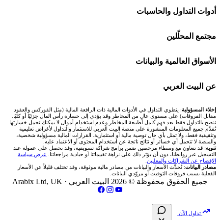
اكسنس Exness
شركات تداول في الإمارات
🌍 كل البورصات العربية
أدوات التداول والحاسبات
منصة بينانس
شركات تداول في الكويت
🇸🇦 السوق السعودية
🕌 حاسبة الزكاة
مجتمع المحلّلين
Bybit باي بت
شركات تداول في قطر
🇦🇪 أسواق الإمارات
💱 محول العملات
🧱 حائط المجتمع
الأسواق العالمية والبيانات
شركة Xm
شركات تداول في البحرين
🇪🇬 البورصة المصرية
🧮 حاسبة حجم اللوت
🏆 لوحة المحلّلين
🌐 المؤشرات العالمية
عن البيت العربي
شركة Okx
شركات تداول في عُمان
🇰🇼 بورصة الكويت
📊 حاسبة قيمة النقطة
✍️ اكتب تحليلك
🥇 سعر الذهب اليوم
من نحن
إخلاء المسؤولية
: ينطوي التداول في الأدوات المالية ذات الرافعة المالية (مثل الفوركس والعقود
مقابل الفروقات) على مستوى عالٍ من المخاطر وقد يؤدي إلى خسارة رأس المال جزئيًا أو كليًا.
ننصح بالتداول فقط بعد فهم كامل لطبيعة المخاطر وعدم استخدام أموال لا يمكنك تحمل خسارتها.
اكس تي بي XTB
شركات تداول في الأردن
🇶🇦 بورصة قطر
💰 حاسبة ربح الفوركس
تُقدَّم جميع المعلومات المنشورة على منصة البيت العربي للاستثمار والتداول لأغراض تعليمية
🥇 أسعار الذهب والمعادن
تواصل معنا
وتثقيفية فقط، ولا تمثل بأي حال توصية مالية أو استثمارية. القرارات المالية مسؤولية شخصية،
والمنصة لا تتحمل أي خسائر أو نتائج ناتجة عن استخدام المحتوى أو الاعتماد عليه.
انتراكتيف بروكرز IBKR
تنويه
: قد نتعاون مع وسطاء مرخصين ضمن برامج شراكة تسويقية، وقد نحصل على عمولة عند
شركات تداول في العراق
🇯🇴 بورصة عمّان
📌 حاسبة النقاط المحورية
التسجيل عبر روابطنا، دون أن يؤثر ذلك على نزاهة تقييماتنا أو حيادية مراجعاتنا.
عرض سياسة
💱 أسعار العملات والفوركس
فريق المؤلفين
الإفصاح عن الشراكات والمعلنين
.
مصادر البيانات
: تُحدَّث الأسعار والبيانات من مصادر مالية موثوقة، وقد تختلف قليلاً عن الأسعار
شركات تداول في فلسطين
الفعلية بسبب فروقات التوقيت أو مزوّدي البيانات.
🇧🇭 بورصة البحرين
📏 حاسبة حجم المركز
💵 سعر الريال السعودي في مصر
مقالات تعليمية
جميع الحقوق محفوظة © 2026 البيت العربي ·
Arabix Ltd, UK
شركات تداول في مصر
🇴🇲 بورصة مسقط
🔄 حاسبة تكلفة السواب
📅 المؤشرات الاقتصادية
سياسة تقييم الشركات
تداول الآن