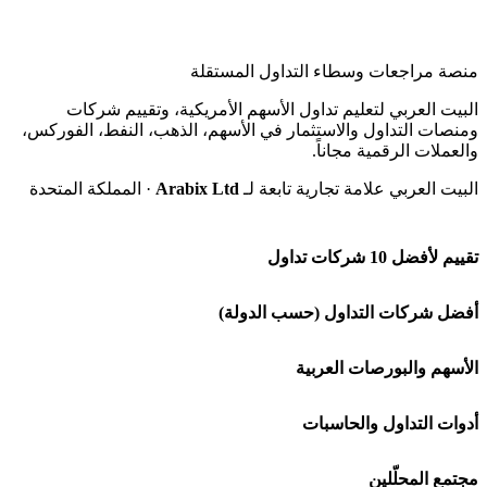
منصة مراجعات وسطاء التداول المستقلة
البيت العربي لتعليم تداول الأسهم الأمريكية، وتقييم شركات
ومنصات التداول والاستثمار في الأسهم، الذهب، النفط، الفوركس،
والعملات الرقمية مجاناً.
البيت العربي علامة تجارية تابعة لـ
Arabix Ltd
· المملكة المتحدة
تقييم لأفضل 10 شركات تداول
شركة Capital.com
أفضل شركات التداول (حسب الدولة)
افاتريد AvaTrade
شركات تداول في السعودية
الأسهم والبورصات العربية
اكسنس Exness
شركات تداول في الإمارات
🌍 كل البورصات العربية
أدوات التداول والحاسبات
منصة بينانس
شركات تداول في الكويت
🇸🇦 السوق السعودية
🕌 حاسبة الزكاة
مجتمع المحلّلين