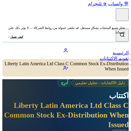
💬 واتساب
✈️ تليجرام
نختار جميع المنتجات بشكل مستقل. قد نتلقى عمولة من روابط الشركاء — لا يؤثر ذلك على
تقييماتنا.
كيف نعمل
الرئيسية
تقويم الاكتتابات
Liberty Latin America Ltd Class C Common Stock Ex-Distribution
When Issued
دليل الاكتتابات · تحليل تعليمي
أُدرِج
اكتتاب
Liberty Latin America Ltd Class C
Common Stock Ex-Distribution When
Issued