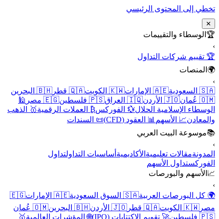
تخطي إلى المحتوى الرئيسي
✕
🏆
الوسطاء والتقييمات
›
🏆 تقييم شركات التداول
🌍
المنصات
›
🇸🇦 السعودية
🇦🇪 الإمارات
🇰🇼 الكويت
🇶🇦 قطر
🇧🇭 البحرين
🇴🇲 عُمان
🇯🇴 الأردن
🇮🇶 العراق
🇵🇸 فلسطين
🇪🇬 مصر
🕌
الوسطاء الإسلامية الحلال
💱 الفوركس
₿ العملات الرقمية
🥇 الذهب
والمعادن
📈 الأسهم
📊 العقود (CFD)
📜 السندات
📚
موسوعة البيت العربي
›
المدونة
مقالات تعليمية
الأكاديمية
أساسيات التداول
تداول
الفوركس
تداول الأسهم
📈
الأسهم والبورصات
›
🌍 كل البورصات العربية
🇸🇦 السوق السعودية
🇦🇪 الإمارات
🇪🇬
مصر
🇰🇼 الكويت
🇶🇦 قطر
🇯🇴 الأردن
🇧🇭 البحرين
🇴🇲 عُمان
🇵🇸 فلسطين
🚀 تقويم الاكتتابات (IPO)
🌐 المؤشرات العالمية
🥇