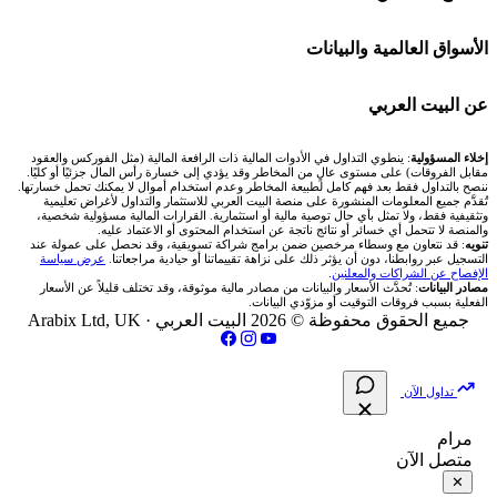
Bybit باي بت
شركات تداول في قطر
🇦🇪 أسواق الإمارات
💱 محول العملات
🧱 حائط المجتمع
الأسواق العالمية والبيانات
شركة Xm
شركات تداول في البحرين
🇪🇬 البورصة المصرية
🧮 حاسبة حجم اللوت
🏆 لوحة المحلّلين
🌐 المؤشرات العالمية
عن البيت العربي
شركة Okx
شركات تداول في عُمان
🇰🇼 بورصة الكويت
📊 حاسبة قيمة النقطة
✍️ اكتب تحليلك
🥇 سعر الذهب اليوم
من نحن
إخلاء المسؤولية
: ينطوي التداول في الأدوات المالية ذات الرافعة المالية (مثل الفوركس والعقود
مقابل الفروقات) على مستوى عالٍ من المخاطر وقد يؤدي إلى خسارة رأس المال جزئيًا أو كليًا.
ننصح بالتداول فقط بعد فهم كامل لطبيعة المخاطر وعدم استخدام أموال لا يمكنك تحمل خسارتها.
اكس تي بي XTB
شركات تداول في الأردن
🇶🇦 بورصة قطر
💰 حاسبة ربح الفوركس
تُقدَّم جميع المعلومات المنشورة على منصة البيت العربي للاستثمار والتداول لأغراض تعليمية
🥇 أسعار الذهب والمعادن
تواصل معنا
وتثقيفية فقط، ولا تمثل بأي حال توصية مالية أو استثمارية. القرارات المالية مسؤولية شخصية،
والمنصة لا تتحمل أي خسائر أو نتائج ناتجة عن استخدام المحتوى أو الاعتماد عليه.
انتراكتيف بروكرز IBKR
تنويه
: قد نتعاون مع وسطاء مرخصين ضمن برامج شراكة تسويقية، وقد نحصل على عمولة عند
شركات تداول في العراق
🇯🇴 بورصة عمّان
📌 حاسبة النقاط المحورية
التسجيل عبر روابطنا، دون أن يؤثر ذلك على نزاهة تقييماتنا أو حيادية مراجعاتنا.
عرض سياسة
💱 أسعار العملات والفوركس
فريق المؤلفين
الإفصاح عن الشراكات والمعلنين
.
مصادر البيانات
: تُحدَّث الأسعار والبيانات من مصادر مالية موثوقة، وقد تختلف قليلاً عن الأسعار
شركات تداول في فلسطين
الفعلية بسبب فروقات التوقيت أو مزوّدي البيانات.
🇧🇭 بورصة البحرين
📏 حاسبة حجم المركز
💵 سعر الريال السعودي في مصر
مقالات تعليمية
جميع الحقوق محفوظة © 2026 البيت العربي ·
Arabix Ltd, UK
شركات تداول في مصر
🇴🇲 بورصة مسقط
🔄 حاسبة تكلفة السواب
📅 المؤشرات الاقتصادية
سياسة تقييم الشركات
تداول الآن
🇵🇸 بورصة فلسطين
📈 حاسبة عائد التداول
شركات التداول النصابة
مرام
متصل الآن
فلتر الأسهم الشرعي
📊 حاسبة الربح التراكمي
الإبلاغ عن شركة نصابة
✕