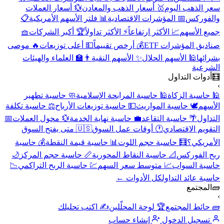
سعر الذهب اليوم
🥇 أسعار الذهب والمعادن
💱 أسعار العملات
والفوركس
📅 المؤشرات الاقتصادية
📊 فلتر الأسهم الأمريكية
📋
جميع الأسهم
📈 الأكثر ارتفاعاً
⚡ الأكثر تداولاً
🏆 أكبر الشركات
🧺
صناديق المؤشرات ETF
💰 أرخص تقييماً
💵 أعلى توزيعات
🔥 موصى
بشرائها
🕌 الأسهم الحلال
✨ الأسهم النقية
👨‍🏫 العلماء والهيئات
الشرعية
🧮
أدوات التداول
›
🕌 حاسبة الزكاة
🕌 حاسبة المرابحة الإسلامية
🧼 حاسبة تطهير
الأسهم
🕊️ حاسبة المواريث
💵 حاسبة توزيعات الأرباح
⚖️ حاسبة تكلفة
التداول
🌴 حاسبة التقاعد
💼 حاسبة نهاية الخدمة
💱 محول العملات
📅
التقويم الاقتصادي
🕐 أوقات عمل السوق
🇺🇸 متى يفتح السوق
الأمريكي؟
🧮 حاسبة حجم اللوت
📊 حاسبة قيمة النقطة
💰 حاسبة
ربح الفوركس
📐 حاسبة النقاط المحورية
📏 حاسبة حجم المركز
🌙
حاسبة السواب
📈 متوسط سعر السهم
💹 حاسبة الربح التراكمي
📉
حاسبة عائد التداول
كل الأدوات ←
🧱
المجتمع
›
🧱 حائط المجتمع
🏆 لوحة المحلّلين
✍️ اكتب تحليلك
تسجيل الدخول
إنشاء حساب