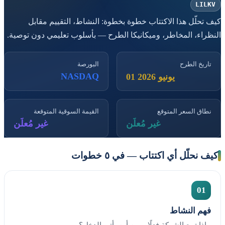
LILKV
كيف تحلّل هذا الاكتتاب خطوة بخطوة: النشاط، التقييم مقابل
النظراء، المخاطر، وميكانيكا الطرح — بأسلوب تعليمي دون توصية.
تاريخ الطرح
البورصة
NASDAQ
01 يونيو 2026
نطاق السعر المتوقع
القيمة السوقية المتوقعة
غير مُعلَن
غير مُعلَن
كيف نحلّل أي اكتتاب — في ٥ خطوات
01
فهم النشاط
ماذا تبيع الشركة فعلًا، ومن أين يأتي الدخل؟