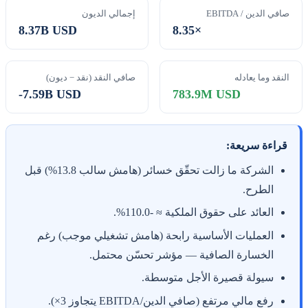
صافي الدين / EBITDA
إجمالي الديون
8.37B USD
8.35×
النقد وما يعادله
صافي النقد (نقد − ديون)
-7.59B USD
783.9M USD
قراءة سريعة:
الشركة ما زالت تحقّق خسائر (هامش سالب 13.8%) قبل
الطرح.
العائد على حقوق الملكية ≈ -110.0%.
العمليات الأساسية رابحة (هامش تشغيلي موجب) رغم
الخسارة الصافية — مؤشر تحسّن محتمل.
سيولة قصيرة الأجل متوسطة.
رفع مالي مرتفع (صافي الدين/EBITDA يتجاوز 3×).