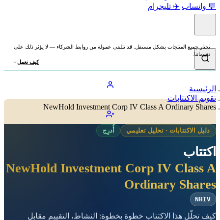
💬 واتساب
✈️ تليجرام
نختار جميع المنتجات بشكل مستقل. قد نتلقى عمولة من روابط الشركاء — لا يؤثر ذلك على
تقييماتنا.
كيف نعمل
الرئيسية
تقويم الاكتتابات
NewHold Investment Corp IV Class A Ordinary Shares
دليل الاكتتابات · تحليل تعليمي
أُدرِج
اكتتاب
NewHold Investment Corp IV Class A
Ordinary Shares
NHIV
كيف تحلّل هذا الاكتتاب خطوة بخطوة: النشاط، التقييم مقابل