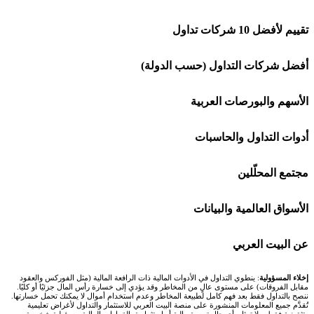
تقييم لأفضل 10 شركات تداول
شركة Capital.com
أفضل شركات التداول (حسب الدولة)
افاتريد AvaTrade
شركات تداول في السعودية
الأسهم والبورصات العربية
اكسنس Exness
شركات تداول في الإمارات
🌍 كل البورصات العربية
أدوات التداول والحاسبات
منصة بينانس
شركات تداول في الكويت
🇸🇦 السوق السعودية
🕌 حاسبة الزكاة
مجتمع المحلّلين
Bybit باي بت
شركات تداول في قطر
🇦🇪 أسواق الإمارات
💱 محول العملات
🧱 حائط المجتمع
الأسواق العالمية والبيانات
شركة Xm
شركات تداول في البحرين
🇪🇬 البورصة المصرية
🧮 حاسبة حجم اللوت
🏆 لوحة المحلّلين
🌐 المؤشرات العالمية
عن البيت العربي
شركة Okx
شركات تداول في عُمان
🇰🇼 بورصة الكويت
📊 حاسبة قيمة النقطة
✍️ اكتب تحليلك
🥇 سعر الذهب اليوم
من نحن
إخلاء المسؤولية
: ينطوي التداول في الأدوات المالية ذات الرافعة المالية (مثل الفوركس والعقود
مقابل الفروقات) على مستوى عالٍ من المخاطر وقد يؤدي إلى خسارة رأس المال جزئيًا أو كليًا.
ننصح بالتداول فقط بعد فهم كامل لطبيعة المخاطر وعدم استخدام أموال لا يمكنك تحمل خسارتها.
اكس تي بي XTB
شركات تداول في الأردن
🇶🇦 بورصة قطر
💰 حاسبة ربح الفوركس
تُقدَّم جميع المعلومات المنشورة على منصة البيت العربي للاستثمار والتداول لأغراض تعليمية
🥇 أسعار الذهب والمعادن
تواصل معنا
وتثقيفية فقط، ولا تمثل بأي حال توصية مالية أو استثمارية. القرارات المالية مسؤولية شخصية،