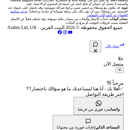
والمنصة لا تتحمل أي خسائر أو نتائج ناتجة عن استخدام المحتوى أو الاعتماد عليه.
انتراكتيف بروكرز IBKR
تنويه
: قد نتعاون مع وسطاء مرخصين ضمن برامج شراكة تسويقية، وقد نحصل على عمولة عند
شركات تداول في العراق
🇯🇴 بورصة عمّان
📌 حاسبة النقاط المحورية
التسجيل عبر روابطنا، دون أن يؤثر ذلك على نزاهة تقييماتنا أو حيادية مراجعاتنا.
عرض سياسة
💱 أسعار العملات والفوركس
فريق المؤلفين
الإفصاح عن الشراكات والمعلنين
.
مصادر البيانات
: تُحدَّث الأسعار والبيانات من مصادر مالية موثوقة، وقد تختلف قليلاً عن الأسعار
شركات تداول في فلسطين
الفعلية بسبب فروقات التوقيت أو مزوّدي البيانات.
🇧🇭 بورصة البحرين
📏 حاسبة حجم المركز
💵 سعر الريال السعودي في مصر
مقالات تعليمية
جميع الحقوق محفوظة © 2026 البيت العربي ·
Arabix Ltd, UK
شركات تداول في مصر
🇴🇲 بورصة مسقط
🔄 حاسبة تكلفة السواب
📅 المؤشرات الاقتصادية
سياسة تقييم الشركات
تداول الآن
🇵🇸 بورصة فلسطين
📈 حاسبة عائد التداول
شركات التداول النصابة
علا
متصل الآن
فلتر الأسهم الشرعي
📊 حاسبة الربح التراكمي
الإبلاغ عن شركة نصابة
✕
📋 جميع الأسهم
🧮 حاسبة متوسط سعر السهم
شروط الاستخدام
مرحباً 👋
✅أهلا بك - أنا هنا لمساعدتك ما هو سؤالك باختصار؟؟
🕌 الأسهم الحلال
اختر طريقة التواصل
📅 التقويم الاقتصادي
سياسة الخصوصية
👨‍🏫 العلماء والهيئات الشرعية
🕐 أوقات عمل السوق
واتساب
رد فوري من فريقنا
🇺🇸 متى يفتح السوق الأمريكي؟
المساعد الذكي
إجابات فورية من محتوانا