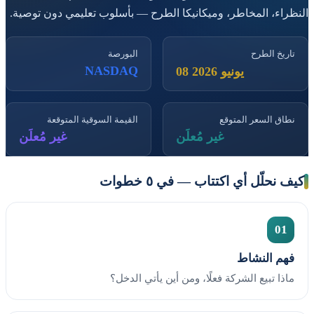
النظراء، المخاطر، وميكانيكا الطرح — بأسلوب تعليمي دون توصية.
تاريخ الطرح
البورصة
NASDAQ
08 يونيو 2026
نطاق السعر المتوقع
القيمة السوقية المتوقعة
غير مُعلَن
غير مُعلَن
كيف نحلّل أي اكتتاب — في ٥ خطوات
01
فهم النشاط
ماذا تبيع الشركة فعلًا، ومن أين يأتي الدخل؟