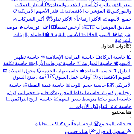
سعر الذهب اليوم
🥇 أسعار الذهب والمعادن
💱 أسعار العملات
والفوركس
📅 المؤشرات الاقتصادية
📊 فلتر الأسهم الأمريكية
📋
جميع الأسهم
📈 الأكثر ارتفاعاً
⚡ الأكثر تداولاً
🏆 أكبر الشركات
🧺
صناديق المؤشرات ETF
💰 أرخص تقييماً
💵 أعلى توزيعات
🔥 موصى
بشرائها
🕌 الأسهم الحلال
✨ الأسهم النقية
👨‍🏫 العلماء والهيئات
الشرعية
🧮
أدوات التداول
›
🕌 حاسبة الزكاة
🕌 حاسبة المرابحة الإسلامية
🧼 حاسبة تطهير
الأسهم
🕊️ حاسبة المواريث
💵 حاسبة توزيعات الأرباح
⚖️ حاسبة تكلفة
التداول
🌴 حاسبة التقاعد
💼 حاسبة نهاية الخدمة
💱 محول العملات
📅
التقويم الاقتصادي
🕐 أوقات عمل السوق
🇺🇸 متى يفتح السوق
الأمريكي؟
🧮 حاسبة حجم اللوت
📊 حاسبة قيمة النقطة
💰 حاسبة
ربح الفوركس
📐 حاسبة النقاط المحورية
📏 حاسبة حجم المركز
🌙
حاسبة السواب
📈 متوسط سعر السهم
💹 حاسبة الربح التراكمي
📉
حاسبة عائد التداول
كل الأدوات ←
🧱
المجتمع
›
🧱 حائط المجتمع
🏆 لوحة المحلّلين
✍️ اكتب تحليلك
تسجيل الدخول
إنشاء حساب