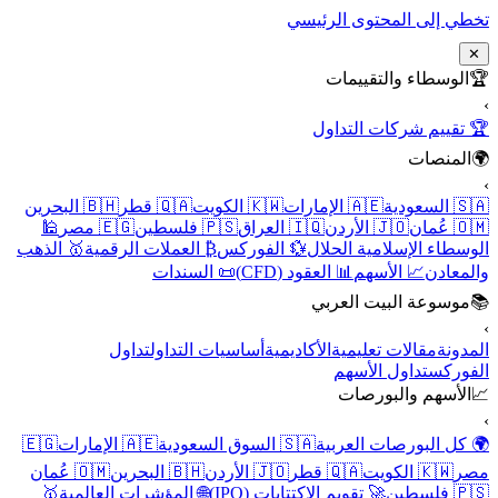
تخطي إلى المحتوى الرئيسي
✕
🏆
الوسطاء والتقييمات
›
🏆 تقييم شركات التداول
🌍
المنصات
›
🇸🇦 السعودية
🇦🇪 الإمارات
🇰🇼 الكويت
🇶🇦 قطر
🇧🇭 البحرين
🇴🇲 عُمان
🇯🇴 الأردن
🇮🇶 العراق
🇵🇸 فلسطين
🇪🇬 مصر
🕌
الوسطاء الإسلامية الحلال
💱 الفوركس
₿ العملات الرقمية
🥇 الذهب
والمعادن
📈 الأسهم
📊 العقود (CFD)
📜 السندات
📚
موسوعة البيت العربي
›
المدونة
مقالات تعليمية
الأكاديمية
أساسيات التداول
تداول
الفوركس
تداول الأسهم
📈
الأسهم والبورصات
›
🌍 كل البورصات العربية
🇸🇦 السوق السعودية
🇦🇪 الإمارات
🇪🇬
مصر
🇰🇼 الكويت
🇶🇦 قطر
🇯🇴 الأردن
🇧🇭 البحرين
🇴🇲 عُمان
🇵🇸 فلسطين
🚀 تقويم الاكتتابات (IPO)
🌐 المؤشرات العالمية
🥇