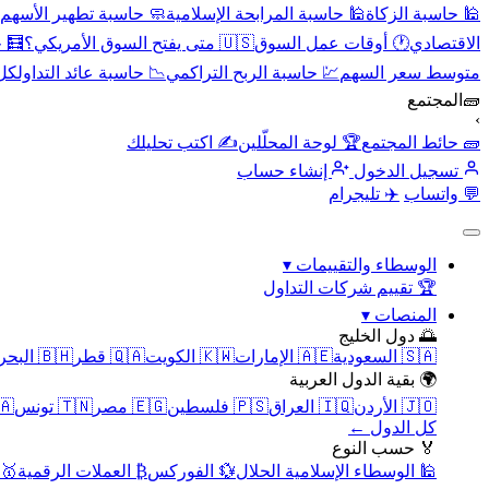
🕌 حاسبة الزكاة
🕌 حاسبة المرابحة الإسلامية
🧼 حاسبة تطهير الأسهم
الاقتصادي
🕐 أوقات عمل السوق
🇺🇸 متى يفتح السوق الأمريكي؟
🧮 
متوسط سعر السهم
💹 حاسبة الربح التراكمي
📉 حاسبة عائد التداول
كل 
🧱
المجتمع
›
🧱 حائط المجتمع
🏆 لوحة المحلّلين
✍️ اكتب تحليلك
تسجيل الدخول
إنشاء حساب
💬 واتساب
✈️ تليجرام
الوسطاء والتقييمات
▾
🏆 تقييم شركات التداول
المنصات
▾
🌅 دول الخليج
🇸🇦 السعودية
🇦🇪 الإمارات
🇰🇼 الكويت
🇶🇦 قطر
🇧🇭 البحرين
🌍 بقية الدول العربية
🇯🇴 الأردن
🇮🇶 العراق
🇵🇸 فلسطين
🇪🇬 مصر
🇹🇳 تونس
🇲🇦 
كل الدول ←
🏅 حسب النوع
🕌 الوسطاء الإسلامية الحلال
💱 الفوركس
₿ العملات الرقمية
🥇 