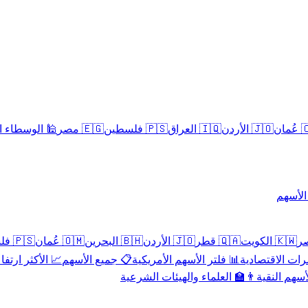
سلامية الحلال
🇪🇬 مصر
🇵🇸 فلسطين
🇮🇶 العراق
🇯🇴 الأردن
🇴
تداول 
🇵🇸 فلسطين
🇴🇲 عُمان
🇧🇭 البحرين
🇯🇴 الأردن
🇶🇦 قطر
🇰🇼 الكويت
 الأكثر ارتفاعاً
📋 جميع الأسهم
📊 فلتر الأسهم الأمريكية
📅 المؤشرات ا
👨‍🏫 العلماء والهيئات الشرعية
✨ الأسهم ال