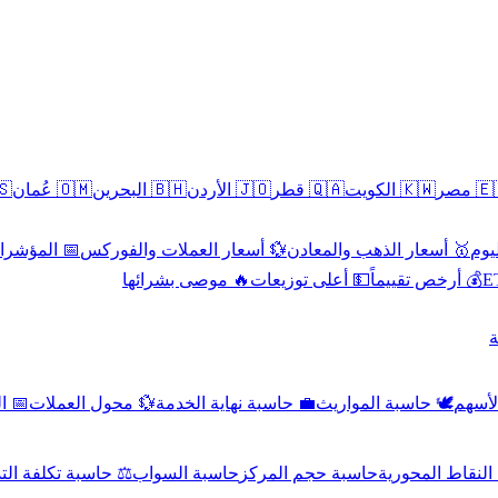
سطين
🇴🇲 عُمان
🇧🇭 البحرين
🇯🇴 الأردن
🇶🇦 قطر
🇰🇼 الكويت
🇪🇬 
 الاقتصادية
💱 أسعار العملات والفوركس
🥇 أسعار الذهب والمعادن
🥇 
🔥 موصى بشرائها
💵 أعلى توزيعات
💰 أرخص تقييماً

صادي
💱 محول العملات
💼 حاسبة نهاية الخدمة
🕊️ حاسبة المواريث
🧼 حا
اسبة تكلفة التداول
حاسبة السواب
حاسبة حجم المركز
حاسبة النقاط ال