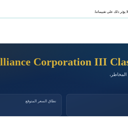
ؤثر ذلك على تقييماتنا.
lliance Corporation III Cla
 المخاطر،
نطاق السعر المتوقع