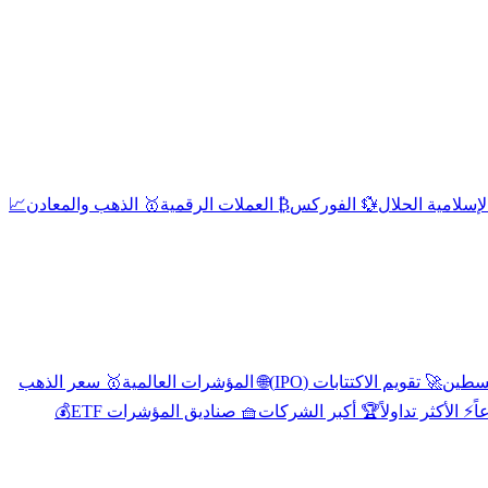
إسلامية الحلال
💱 الفوركس
₿ العملات الرقمية
🥇 الذهب والمعادن
📈
🚀 تقويم الاكتتابات (IPO)
🌐 المؤشرات العالمية
🥇 سعر الذهب
اً
⚡ الأكثر تداولاً
🏆 أكبر الشركات
🧺 صناديق المؤشرات ETF
💰