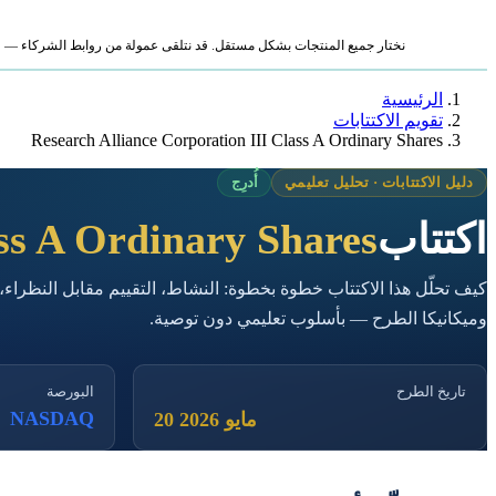
نختار جميع المنتجات بشكل مستقل. قد نتلقى عمولة من روابط الشركاء — لا ي
الرئيسية
تقويم الاكتتابات
Research Alliance Corporation III Class A Ordinary Shares
دليل الاكتتابات · تحليل تعليمي
أُدرِج
اكتتاب
ss A Ordinary Shares
كيف تحلّل هذا الاكتتاب خطوة بخطوة: النشاط، التقييم مقابل النظراء،
وميكانيكا الطرح — بأسلوب تعليمي دون توصية.
تاريخ الطرح
البورصة
NASDAQ
20 مايو 2026