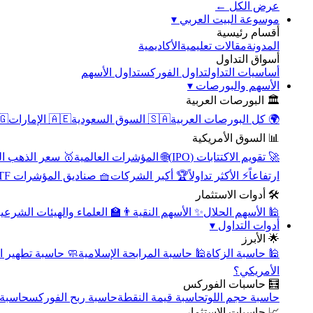
عرض الكل ←
▾
موسوعة البيت العربي
أقسام رئيسية
الأكاديمية
مقالات تعليمية
المدونة
أسواق التداول
تداول الأسهم
تداول الفوركس
أساسيات التداول
▾
الأسهم والبورصات
🏛️ البورصات العربية
مصر
🇦🇪 الإمارات
🇸🇦 السوق السعودية
🌍 كل البورصات العربية
📊 السوق الأمريكية
سعر الذهب اليوم
🌐 المؤشرات العالمية
🚀 تقويم الاكتتابات (IPO)
🧺 صناديق المؤشرات ETF
🏆 أكبر الشركات
⚡ الأكثر تداولاً
ارتفاعاً
🛠️ أدوات الاستثمار
‍🏫 العلماء والهيئات الشرعية
✨ الأسهم النقية
🕌 الأسهم الحلال
▾
أدوات التداول
🌟 الأبرز
سبة تطهير الأسهم
🕌 حاسبة المرابحة الإسلامية
🕌 حاسبة الزكاة
الأمريكي؟
🧮 حاسبات الفوركس
محورية
حاسبة ربح الفوركس
حاسبة قيمة النقطة
حاسبة حجم اللوت
📈 حاسبات الاستثمار