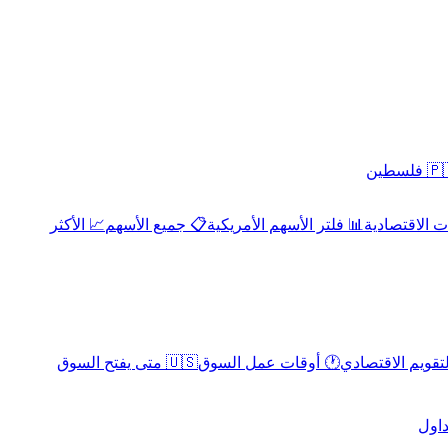
 فلسطين
 الاقتصادية
📊 فلتر الأسهم الأمريكية
📋 جميع الأسهم
📈 الأكثر
لتقويم الاقتصادي
🕐 أوقات عمل السوق
🇺🇸 متى يفتح السوق
داول