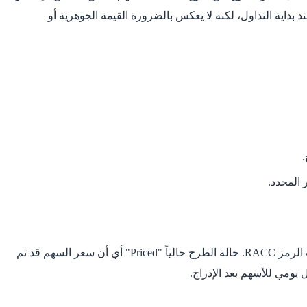
لسعر يعكس تقييم الشركة في السوق عند بداية التداول، لكنه لا يعكس بالضرورة القيمة الجوهرية أو
 المحدد.
الطرح العام الأولي لأسهم Research Alliance Corporation III مقرر في 20 مايو 2026. سيتم طرح 7,500,000 سهم في بورصة NASDAQ تحت الرمز RACC. حالة الطرح حالياً "Priced" أي أن سعر السهم قد تم