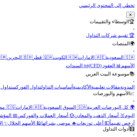
تخطي إلى المحتوى الرئيسي
✕
الوسطاء والتقييمات
🏆
›
🏆 تقييم شركات التداول
المنصات
🌍
›
 عُمان
🇧🇭 البحرين
🇶🇦 قطر
🇰🇼 الكويت
🇦🇪 الإمارات
🇸🇦 السعودية
📜 السندات
📊 العقود (CFD)
الأسهم
موسوعة البيت العربي
📚
›
الأسهم
تداول الفوركس
أساسيات التداول
الأكاديمية
مقالات تعليمية
المدونة
الأسهم والبورصات
📈
›
🇪🇬 مصر
🇦🇪 الإمارات
🇸🇦 السوق السعودية
🌍 كل البورصات العربية
لاقتصادية
💱 أسعار العملات والفوركس
🥇 أسعار الذهب والمعادن
اليوم
نقية
🕌 الأسهم الحلال
🔥 موصى بشرائها
💵 أعلى توزيعات
أرخص تقييماً
أدوات التداول
🧮
›