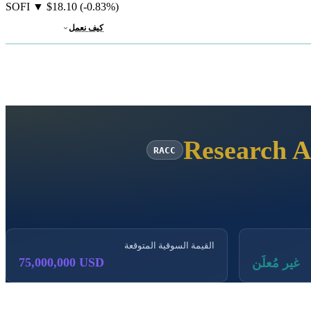
SOFI
▼
$18.10
(-0.83%)
كيف نعمل
Research A
RACC
القيمة السوقية المتوقعة
75,000,000 USD
غير مُعلَن