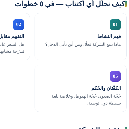
كيف نحلّل أي اكتتاب — في ٥ خطوات
02
01
فهم النشاط
التقييم مقابل
ماذا تبيع الشركة فعلًا، ومن أين يأتي الدخل؟
هل السعر عاد
مُدرَجة مشابهة
05
الكفّتان والحُكم
حُجّة الصعود، حُجّة الهبوط، وخلاصة بلغة
بسيطة دون توصية.