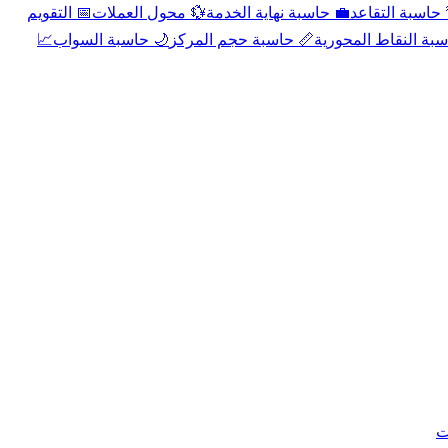
📅 التقويم
💱 محول العملات
💼 حاسبة نهاية الخدمة
🌴 حاسبة التقا
📈
🌙 حاسبة السواب
📏 حاسبة حجم المركز
📐 حاسبة النقاط الم
