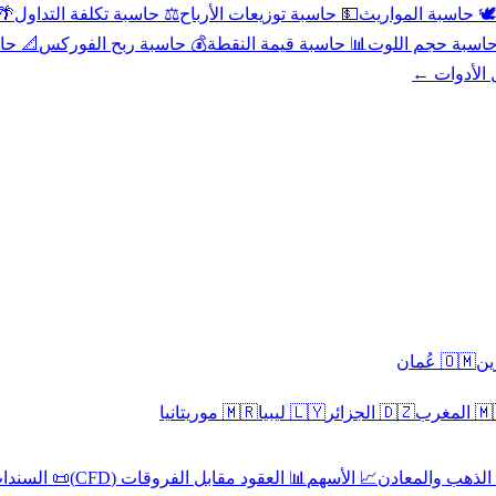
عد
⚖️ حاسبة تكلفة التداول
💵 حاسبة توزيعات الأرباح
🕊️ حاسبة المواريث
حورية
💰 حاسبة ربح الفوركس
📊 حاسبة قيمة النقطة
🧮 حاسبة حجم ال
كل الأدوا
🇴🇲 عُمان
🇲🇷 موريتانيا
🇱🇾 ليبيا
🇩🇿 الجزائر
🇲🇦 ا
 السندات
📊 العقود مقابل الفروقات (CFD)
📈 الأسهم
🥇 الذهب والمع