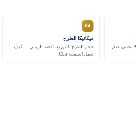
04
ميكانيكا الطرح
ر من ١ إلى ١٠ كي لا يختبئ خطر
حجم الطرح، التوزيع، الخط الزمني — كيف
تعمل الصفقة فعليًا.