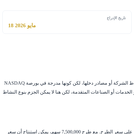
تاريخ الإدراج
18 مايو 2026
شركة Research Alliance Corporation III تقدم أسهمها من الفئة A العادية للاكتتاب العام. من البيانات المتاحة، لا توجد تفاصيل محددة عن نشاط الشركة أو مصادر دخلها، لكن كونها مدرجة في بورصة NASDAQ
 عادةً، الشركات المدرجة في NASDAQ تنشط في مجالات التكنولوجيا أو الخدمات أو الصناعات المتقدمة، لكن هنا لا يمكن الجزم بنوع النشاط
القيمة السوقية المتوقعة للشركة عند الطرح تبلغ 75 مليون دولار أمريكي. القيمة السوقية هي مجموع قيمة جميع الأسهم القائمة للشركة بناءً على سعر الطرح. مع طرح 7,500,000 سهم، يمكن استنتاج أن سعر