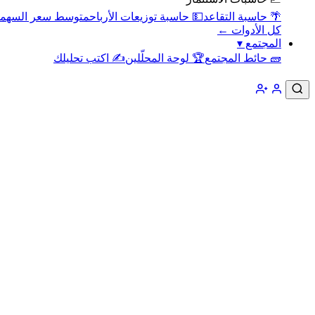
🌴 حاسبة التقاعد
💵 حاسبة توزيعات الأرباح
متوسط سعر السهم
كل الأدوات ←
المجتمع
▾
🧱 حائط المجتمع
🏆 لوحة المحلّلين
✍️ اكتب تحليلك