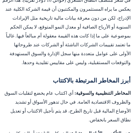
في سعر منتصف النطاق السعري (حوالي 16 دولار تقريباً). هذا الرقم
يعكس ما يراه المستثمرون والمكتتبون أن قيمة الشركة الكلية عند
الإدراج، لكن من دون معرفة بيانات مالية تاريخية مثل الإيرادات
السنوية أو الأرباح الصافية أو معدل النمو المتوقع، لا يمكن الحكم
بموضوعية على ما إذا كانت هذه القيمة معقولة أم مبالغاً فيها. غالباً
ما تعتمد تقييمات الشركات الناشئة أو الشركات عند طروحاتها
الأولى على عوامل متعددة منها سجل الإدارة والسوق المستهدفة
والتوقعات المستقبلية، وليس على مقاييس تقليدية وحدها.
أبرز المخاطر المرتبطة بالاكتتاب
المخاطر التنظيمية والسوقية:
أي اكتتاب عام يخضع لتقلبات السوق
والظروف الاقتصادية العامة. في حال تدهور الأسواق أو تشديد
الأوضاع المالية قبل تاريخ الطرح، قد يتم تأجيل الاكتتاب أو تعديل
نطاق السعر بانخفاض.