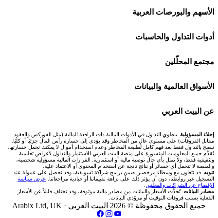
افاتريد AvaTrade
شركات تداول في السعودية
الأسهم والبورصات العربية
اكسنس Exness
شركات تداول في الإمارات
🌍 كل البورصات العربية
أدوات التداول والحاسبات
منصة بينانس
شركات تداول في الكويت
🇸🇦 السوق السعودية
🕌 حاسبة الزكاة
مجتمع المحلّلين
Bybit باي بت
شركات تداول في قطر
🇦🇪 أسواق الإمارات
💱 محول العملات
🧱 حائط المجتمع
الأسواق العالمية والبيانات
شركة Xm
شركات تداول في البحرين
🇪🇬 البورصة المصرية
🧮 حاسبة حجم اللوت
🏆 لوحة المحلّلين
🌐 المؤشرات العالمية
عن البيت العربي
شركة Okx
شركات تداول في عُمان
🇰🇼 بورصة الكويت
📊 حاسبة قيمة النقطة
✍️ اكتب تحليلك
🥇 سعر الذهب اليوم
من نحن
إخلاء المسؤولية
: ينطوي التداول في الأدوات المالية ذات الرافعة المالية (مثل الفوركس والعقود
مقابل الفروقات) على مستوى عالٍ من المخاطر وقد يؤدي إلى خسارة رأس المال جزئيًا أو كليًا.
ننصح بالتداول فقط بعد فهم كامل لطبيعة المخاطر وعدم استخدام أموال لا يمكنك تحمل خسارتها.
اكس تي بي XTB
شركات تداول في الأردن
🇶🇦 بورصة قطر
💰 حاسبة ربح الفوركس
تُقدَّم جميع المعلومات المنشورة على منصة البيت العربي للاستثمار والتداول لأغراض تعليمية
🥇 أسعار الذهب والمعادن
تواصل معنا
وتثقيفية فقط، ولا تمثل بأي حال توصية مالية أو استثمارية. القرارات المالية مسؤولية شخصية،
والمنصة لا تتحمل أي خسائر أو نتائج ناتجة عن استخدام المحتوى أو الاعتماد عليه.
انتراكتيف بروكرز IBKR
تنويه
: قد نتعاون مع وسطاء مرخصين ضمن برامج شراكة تسويقية، وقد نحصل على عمولة عند
شركات تداول في العراق
🇯🇴 بورصة عمّان
📌 حاسبة النقاط المحورية
التسجيل عبر روابطنا، دون أن يؤثر ذلك على نزاهة تقييماتنا أو حيادية مراجعاتنا.
عرض سياسة
💱 أسعار العملات والفوركس
فريق المؤلفين
الإفصاح عن الشراكات والمعلنين
.
مصادر البيانات
: تُحدَّث الأسعار والبيانات من مصادر مالية موثوقة، وقد تختلف قليلاً عن الأسعار
شركات تداول في فلسطين
الفعلية بسبب فروقات التوقيت أو مزوّدي البيانات.
🇧🇭 بورصة البحرين
📏 حاسبة حجم المركز
💵 سعر الريال السعودي في مصر
مقالات تعليمية
جميع الحقوق محفوظة © 2026 البيت العربي ·
Arabix Ltd, UK