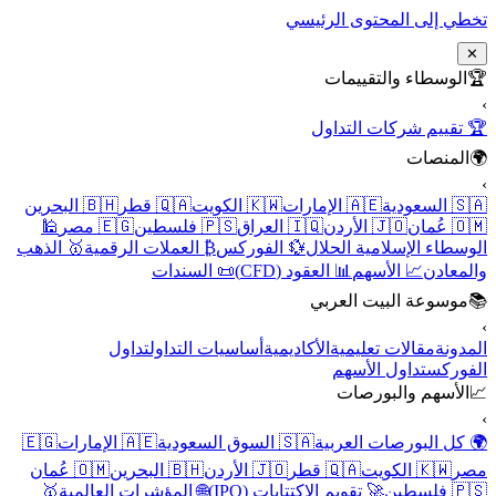
تخطي إلى المحتوى الرئيسي
✕
🏆
الوسطاء والتقييمات
›
🏆 تقييم شركات التداول
🌍
المنصات
›
🇸🇦 السعودية
🇦🇪 الإمارات
🇰🇼 الكويت
🇶🇦 قطر
🇧🇭 البحرين
🇴🇲 عُمان
🇯🇴 الأردن
🇮🇶 العراق
🇵🇸 فلسطين
🇪🇬 مصر
🕌
الوسطاء الإسلامية الحلال
💱 الفوركس
₿ العملات الرقمية
🥇 الذهب
والمعادن
📈 الأسهم
📊 العقود (CFD)
📜 السندات
📚
موسوعة البيت العربي
›
المدونة
مقالات تعليمية
الأكاديمية
أساسيات التداول
تداول
الفوركس
تداول الأسهم
📈
الأسهم والبورصات
›
🌍 كل البورصات العربية
🇸🇦 السوق السعودية
🇦🇪 الإمارات
🇪🇬
مصر
🇰🇼 الكويت
🇶🇦 قطر
🇯🇴 الأردن
🇧🇭 البحرين
🇴🇲 عُمان
🇵🇸 فلسطين
🚀 تقويم الاكتتابات (IPO)
🌐 المؤشرات العالمية
🥇