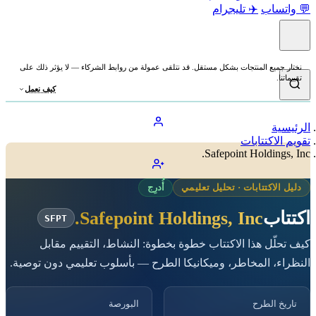
💬 واتساب
✈️ تليجرام
نختار جميع المنتجات بشكل مستقل. قد نتلقى عمولة من روابط الشركاء — لا يؤثر ذلك على
تقييماتنا.
كيف نعمل
الرئيسية
تقويم الاكتتابات
Safepoint Holdings, Inc.
دليل الاكتتابات · تحليل تعليمي
أُدرِج
اكتتاب
Safepoint Holdings, Inc.
SFPT
كيف تحلّل هذا الاكتتاب خطوة بخطوة: النشاط، التقييم مقابل
النظراء، المخاطر، وميكانيكا الطرح — بأسلوب تعليمي دون توصية.
تاريخ الطرح
البورصة