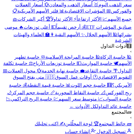
سعر الذهب اليوم
🥇 أسعار الذهب والمعادن
💱 أسعار العملات
والفوركس
📅 المؤشرات الاقتصادية
📊 فلتر الأسهم الأمريكية
📋
جميع الأسهم
📈 الأكثر ارتفاعاً
⚡ الأكثر تداولاً
🏆 أكبر الشركات
🧺
صناديق المؤشرات ETF
💰 أرخص تقييماً
💵 أعلى توزيعات
🔥 موصى
بشرائها
🕌 الأسهم الحلال
✨ الأسهم النقية
👨‍🏫 العلماء والهيئات
الشرعية
🧮
أدوات التداول
›
🕌 حاسبة الزكاة
🕌 حاسبة المرابحة الإسلامية
🧼 حاسبة تطهير
الأسهم
🕊️ حاسبة المواريث
💵 حاسبة توزيعات الأرباح
⚖️ حاسبة تكلفة
التداول
🌴 حاسبة التقاعد
💼 حاسبة نهاية الخدمة
💱 محول العملات
📅
التقويم الاقتصادي
🕐 أوقات عمل السوق
🇺🇸 متى يفتح السوق
الأمريكي؟
🧮 حاسبة حجم اللوت
📊 حاسبة قيمة النقطة
💰 حاسبة
ربح الفوركس
📐 حاسبة النقاط المحورية
📏 حاسبة حجم المركز
🌙
حاسبة السواب
📈 متوسط سعر السهم
💹 حاسبة الربح التراكمي
📉
حاسبة عائد التداول
كل الأدوات ←
🧱
المجتمع
›
🧱 حائط المجتمع
🏆 لوحة المحلّلين
✍️ اكتب تحليلك
تسجيل الدخول
إنشاء حساب