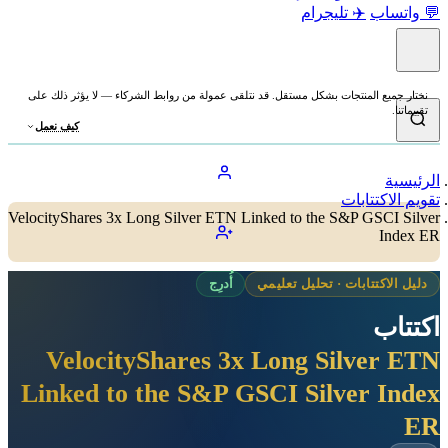
💬 واتساب
✈️ تليجرام
نختار جميع المنتجات بشكل مستقل. قد نتلقى عمولة من روابط الشركاء — لا يؤثر ذلك على
تقييماتنا.
كيف نعمل
الرئيسية
تقويم الاكتتابات
VelocityShares 3x Long Silver ETN Linked to the S&P GSCI Silver
Index ER
دليل الاكتتابات · تحليل تعليمي
أُدرِج
اكتتاب
VelocityShares 3x Long Silver ETN
Linked to the S&P GSCI Silver Index
ER