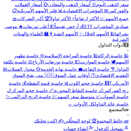
سعر الذهب اليوم
🥇 أسعار الذهب والمعادن
💱 أسعار العملات
والفوركس
📅 المؤشرات الاقتصادية
📊 فلتر الأسهم الأمريكية
📋
جميع الأسهم
📈 الأكثر ارتفاعاً
⚡ الأكثر تداولاً
🏆 أكبر الشركات
🧺
صناديق المؤشرات ETF
💰 أرخص تقييماً
💵 أعلى توزيعات
🔥 موصى
بشرائها
🕌 الأسهم الحلال
✨ الأسهم النقية
👨‍🏫 العلماء والهيئات
الشرعية
🧮
أدوات التداول
›
🕌 حاسبة الزكاة
🕌 حاسبة المرابحة الإسلامية
🧼 حاسبة تطهير
الأسهم
🕊️ حاسبة المواريث
💵 حاسبة توزيعات الأرباح
⚖️ حاسبة تكلفة
التداول
🌴 حاسبة التقاعد
💼 حاسبة نهاية الخدمة
💱 محول العملات
📅
التقويم الاقتصادي
🕐 أوقات عمل السوق
🇺🇸 متى يفتح السوق
الأمريكي؟
🧮 حاسبة حجم اللوت
📊 حاسبة قيمة النقطة
💰 حاسبة
ربح الفوركس
📐 حاسبة النقاط المحورية
📏 حاسبة حجم المركز
🌙
حاسبة السواب
📈 متوسط سعر السهم
💹 حاسبة الربح التراكمي
📉
حاسبة عائد التداول
كل الأدوات ←
🧱
المجتمع
›
🧱 حائط المجتمع
🏆 لوحة المحلّلين
✍️ اكتب تحليلك
تسجيل الدخول
إنشاء حساب