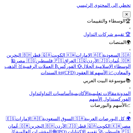
تخطي إلى المحتوى الرئيسي
✕
🏆
الوسطاء والتقييمات
›
🏆 تقييم شركات التداول
🌍
المنصات
›
🇸🇦 السعودية
🇦🇪 الإمارات
🇰🇼 الكويت
🇶🇦 قطر
🇧🇭 البحرين
🇴🇲 عُمان
🇯🇴 الأردن
🇮🇶 العراق
🇵🇸 فلسطين
🇪🇬 مصر
🕌
الوسطاء الإسلامية الحلال
💱 الفوركس
₿ العملات الرقمية
🥇 الذهب
والمعادن
📈 الأسهم
📊 العقود (CFD)
📜 السندات
📚
موسوعة البيت العربي
›
المدونة
مقالات تعليمية
الأكاديمية
أساسيات التداول
تداول
الفوركس
تداول الأسهم
📈
الأسهم والبورصات
›
🌍 كل البورصات العربية
🇸🇦 السوق السعودية
🇦🇪 الإمارات
🇪🇬
مصر
🇰🇼 الكويت
🇶🇦 قطر
🇯🇴 الأردن
🇧🇭 البحرين
🇴🇲 عُمان
🇵🇸 فلسطين
🚀 تقويم الاكتتابات (IPO)
🌐 المؤشرات العالمية
🥇