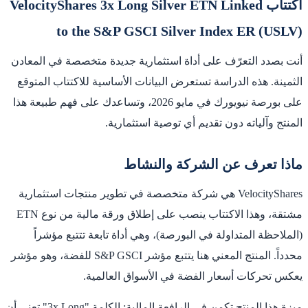
اكتتاب VelocityShares 3x Long Silver ETN Linked
to the S&P GSCI Silver Index ER (USLV)
أنت بصدد التعرّف على أداة استثمارية جديدة متخصصة في المعادن
الثمينة. هذه الدراسة تستعرض البيانات الأساسية للاكتتاب المتوقع
على بورصة نيويورك في مايو 2026، وتساعدك على فهم طبيعة هذا
المنتج وآلياته دون تقديم أي توصية استثمارية.
ماذا تعرف عن الشركة والنشاط
VelocityShares هي شركة متخصصة في تطوير منتجات استثمارية
مشتقة، وهذا الاكتتاب ينصب على إطلاق ورقة مالية من نوع ETN
(الملاحظة المتداولة في البورصة)، وهي أداة تابعة تتتبع مؤشراً
محدداً. المنتج المعني هنا يتتبع مؤشر S&P GSCI للفضة، وهو مؤشر
يعكس تحركات أسعار الفضة في الأسواق العالمية.
ميزة هذا المنتج تكمن في الرافعة المالية: الكلمة "3x Long" تعني أن