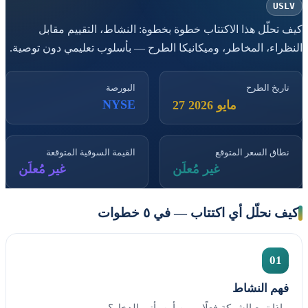
USLV
كيف تحلّل هذا الاكتتاب خطوة بخطوة: النشاط، التقييم مقابل
النظراء، المخاطر، وميكانيكا الطرح — بأسلوب تعليمي دون توصية.
تاريخ الطرح
البورصة
NYSE
27 مايو 2026
نطاق السعر المتوقع
القيمة السوقية المتوقعة
غير مُعلَن
غير مُعلَن
كيف نحلّل أي اكتتاب — في ٥ خطوات
01
فهم النشاط
ماذا تبيع الشركة فعلًا، ومن أين يأتي الدخل؟