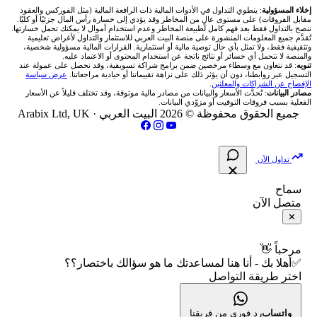
شركات تداول في عُمان
🇰🇼 بورصة الكويت
📊 حاسبة قيمة النقطة
✍️ اكتب تحليلك
🥇 سعر الذهب اليوم
من نحن
إخلاء المسؤولية
: ينطوي التداول في الأدوات المالية ذات الرافعة المالية (مثل الفوركس والعقود
مقابل الفروقات) على مستوى عالٍ من المخاطر وقد يؤدي إلى خسارة رأس المال جزئيًا أو كليًا.
ننصح بالتداول فقط بعد فهم كامل لطبيعة المخاطر وعدم استخدام أموال لا يمكنك تحمل خسارتها.
اكس تي بي XTB
شركات تداول في الأردن
🇶🇦 بورصة قطر
💰 حاسبة ربح الفوركس
تُقدَّم جميع المعلومات المنشورة على منصة البيت العربي للاستثمار والتداول لأغراض تعليمية
🥇 أسعار الذهب والمعادن
تواصل معنا
وتثقيفية فقط، ولا تمثل بأي حال توصية مالية أو استثمارية. القرارات المالية مسؤولية شخصية،
والمنصة لا تتحمل أي خسائر أو نتائج ناتجة عن استخدام المحتوى أو الاعتماد عليه.
انتراكتيف بروكرز IBKR
تنويه
: قد نتعاون مع وسطاء مرخصين ضمن برامج شراكة تسويقية، وقد نحصل على عمولة عند
شركات تداول في العراق
🇯🇴 بورصة عمّان
📌 حاسبة النقاط المحورية
التسجيل عبر روابطنا، دون أن يؤثر ذلك على نزاهة تقييماتنا أو حيادية مراجعاتنا.
عرض سياسة
💱 أسعار العملات والفوركس
فريق المؤلفين
الإفصاح عن الشراكات والمعلنين
.
مصادر البيانات
: تُحدَّث الأسعار والبيانات من مصادر مالية موثوقة، وقد تختلف قليلاً عن الأسعار
شركات تداول في فلسطين
الفعلية بسبب فروقات التوقيت أو مزوّدي البيانات.
🇧🇭 بورصة البحرين
📏 حاسبة حجم المركز
💵 سعر الريال السعودي في مصر
مقالات تعليمية
جميع الحقوق محفوظة © 2026 البيت العربي ·
Arabix Ltd, UK
شركات تداول في مصر
🇴🇲 بورصة مسقط
🔄 حاسبة تكلفة السواب
📅 المؤشرات الاقتصادية
سياسة تقييم الشركات
تداول الآن
🇵🇸 بورصة فلسطين
📈 حاسبة عائد التداول
شركات التداول النصابة
سماح
متصل الآن
فلتر الأسهم الشرعي
📊 حاسبة الربح التراكمي
الإبلاغ عن شركة نصابة
✕
📋 جميع الأسهم
🧮 حاسبة متوسط سعر السهم
شروط الاستخدام
مرحباً 👋
✅أهلا بك - أنا هنا لمساعدتك ما هو سؤالك باختصار؟؟
🕌 الأسهم الحلال
اختر طريقة التواصل
📅 التقويم الاقتصادي
سياسة الخصوصية
👨‍🏫 العلماء والهيئات الشرعية
🕐 أوقات عمل السوق
واتساب
رد فوري من فريقنا