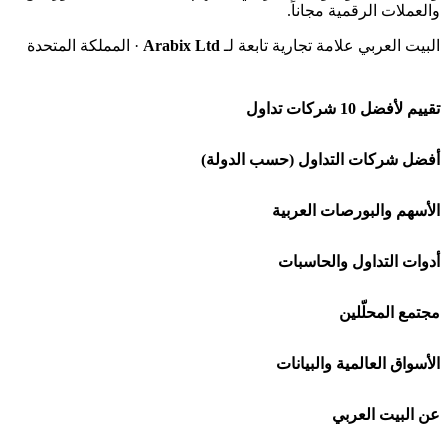
والعملات الرقمية مجاناً.
البيت العربي علامة تجارية تابعة لـ
Arabix Ltd
· المملكة المتحدة
تقييم لأفضل 10 شركات تداول
شركة Capital.com
أفضل شركات التداول (حسب الدولة)
افاتريد AvaTrade
شركات تداول في السعودية
الأسهم والبورصات العربية
اكسنس Exness
شركات تداول في الإمارات
🌍 كل البورصات العربية
أدوات التداول والحاسبات
منصة بينانس
شركات تداول في الكويت
🇸🇦 السوق السعودية
🕌 حاسبة الزكاة
مجتمع المحلّلين
Bybit باي بت
شركات تداول في قطر
🇦🇪 أسواق الإمارات
💱 محول العملات
🧱 حائط المجتمع
الأسواق العالمية والبيانات
شركة Xm
شركات تداول في البحرين
🇪🇬 البورصة المصرية
🧮 حاسبة حجم اللوت
🏆 لوحة المحلّلين
🌐 المؤشرات العالمية
عن البيت العربي
شركة Okx