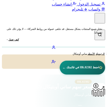
تسجيل الدخول
إنشاء حساب
💬 واتساب
✈️ تليجرام
نختار جميع المنتجات بشكل مستقل. قد نتلقى عمولة من روابط الشركاء — لا يؤثر ذلك على
تقييماتنا.
كيف نعمل
الرئيسية
الأسهم
ساني أوبتيكال
←
احفظ 02382.HK في قائمتك
02382.HK
سعر سهم ساني أوبتيكال (02382.HK)
ساني أوبتيكال
—
—