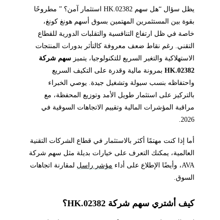
يظل سؤال “هل سهم 02382.HK استثمار آمن؟ ” مطروحًا
بقوة بين المستثمرين المهتمين بسوق أسهم هونغ كونغ،
خاصة في ظل ارتفاع التنافسية والتقلبات الدورية للقطاع
التقني. رغم نقاط ضعف معروفة كالتأثر بدورات المنتجات
الاستهلاكية والتغير السريع للتكنولوجيا، يتميز
سهم شركة
02382.HK
بمرونة مالية وقدرة على التكيف السريع
واحتفاظه بنسب سيولة وتشغيل جيدة. يوصي الخبراء
بالتركيز على استثمار طويل الأمد وتوزيع المحفظة، مع
مراقبة المؤشرات المالية وتقييم الاتجاهات السوقية في
2026.
أما إذا كنت مهتمًا أكثر بالاستثمار في قطاع الشركات التقنية
العالمية، يمكنك التعرف على خيارات بديلة مثل سهم شركة
AVA، وأيضًا الإطلاع على أداء
مؤشر راسل
لمقارنة اتجاهات
السوق.
كيف أشتري سهم شركة 02382.HK؟