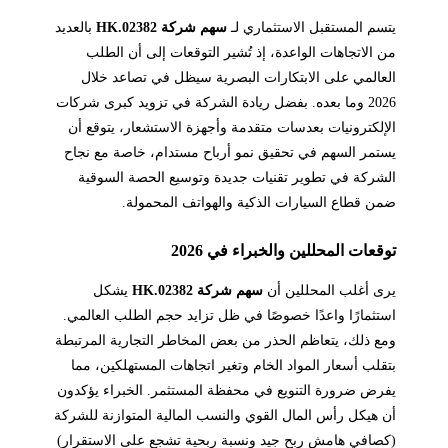
يتسم المستقبل الاستثماري لـ
سهم شركة 02382.HK
بالعديد
من الاتجاهات الواعدة، إذ تُشير التوقعات إلى أن الطلب
العالمي على الابتكارات البصرية سيظل في تصاعد خلال
2026 وما بعده. بفضل ريادة الشركة في تزويد كبرى شركات
الإلكترونيات بعدسات متقدمة وأجهزة الاستشعار، يتوقع أن
يستمر السهم في تحقيق نمو أرباح مستدام، خاصة مع نجاح
الشركة في تطوير تقنيات جديدة وتوسيع الحصة السوقية
ضمن قطاع السيارات الذكية والهواتف المحمولة.
توقعات المحللين والخبراء في 2026
يرى أغلب المحللين أن
سهم شركة 02382.HK
يشكل
استثمارًا واعدًا خصوصًا في ظل تزايد حجم الطلب العالمي.
ومع ذلك، يتعاظم الحذر من بعض المخاطر التجارية المرتبطة
بتقلب أسعار المواد الخام وتغير اتجاهات المستهلكين، مما
يفرض ضرورة التنويع في محفظة المستثمر. الخبراء يؤكدون
أن هيكل رأس المال القوي والنسب المالية المتوازنة للشركة
(كصافي هامش ربح جيد ونسبة ربحية تشجع على الاستقرار)