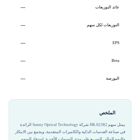
عائد التوزيعات
—
التوزيعات لكل سهم
—
—
EPS
—
Beta
البورصة
—
الملخص
يمثل سهم 02382.HK شركة Sunny Optical Technology الرائدة
في صناعة العدسات الذكية والكاميرات المتقدمة، ويجمع بين الابتكار
والنمو المالي السريع على مدى السنوات الأخيرة. استفاد السهم