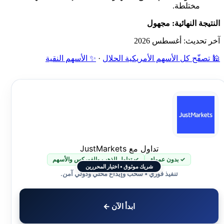
مختلطة.
النتيجة النهائية: مجهول
آخر تحديث: أغسطس 2026
🕌 تصفّح كل الأسهم الأمريكية الحلال
·
✨ الأسهم النقية
تداول مع JustMarkets
✓ بدون عمولة
✓ تداول الذهب والفوركس والأسهم
شريك موثوق • اختيار المحررين
تنفيذ فوري • سحب وإيداع محلي ودولي آمن.
ابدأ الآن ←