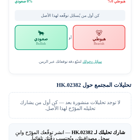
هبوطي
0
%
% صعودي
0
كن أول من يُسجّل توقّعه لهذا الأصل
🐂
🐻
أو
هبوطي
صعودي
Bullish
Bearish
سجّل دخولك
لتتبّع دقة توقعاتك عبر الزمن.
تحليلات المجتمع حول 02382.HK
لا توجد تحليلات منشورة بعد — كن أول من يشارك
تحليله المؤرّخ لهذا الأصل.
شارك تحليلك لـ 02382.HK
— انشر توقّعك المؤرّخ وابنِ
سجل مصداقيتك، وتُحتسب دقّتك تلقائياً.