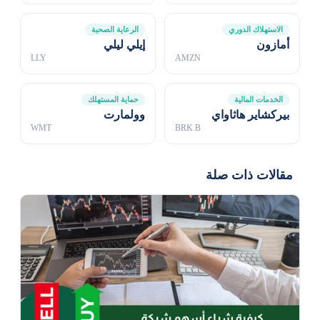
الاستهلاك الدوري
الرعاية الصحية
أمازون
إيلي ليلي
LLY
AMZN
الخدمات المالية
حماية المستهلك
بيركشاير هاثاواي
وولمارت
WMT
BRK.B
مقالات ذات صلة