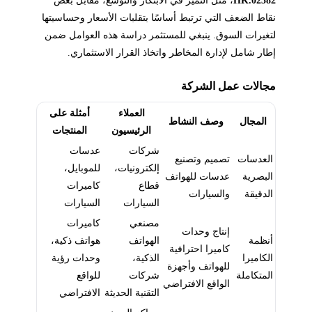
02382.HK
، مثل التميز في الابتكار والتوسع، مقابل بعض
نقاط الضعف التي ترتبط أساسًا بتقلبات الأسعار وحساسيتها
لتغيرات السوق. ينبغي للمستثمر دراسة هذه العوامل ضمن
إطار شامل لإدارة المخاطر واتخاذ القرار الاستثماري.
مجالات عمل الشركة
العملاء
أمثلة على
المجال
وصف النشاط
الرئيسيون
المنتجات
شركات
عدسات
العدسات
تصميم وتصنيع
إلكترونيات،
للموبايل،
البصرية
عدسات للهواتف
قطاع
كاميرات
الدقيقة
والسيارات
السيارات
السيارات
مصنعي
كاميرات
إنتاج وحدات
أنظمة
الهواتف
هواتف ذكية،
كاميرا احترافية
الكاميرا
الذكية،
وحدات رؤية
للهواتف وأجهزة
المتكاملة
شركات
للواقع
الواقع الافتراضي
التقنية الحديثة
الافتراضي