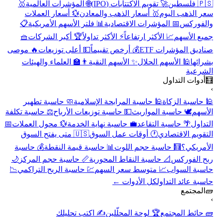
🇵🇸 فلسطين
🚀 تقويم الاكتتابات (IPO)
🌐 المؤشرات العالمية
🥇
سعر الذهب اليوم
🥇 أسعار الذهب والمعادن
💱 أسعار العملات
والفوركس
📅 المؤشرات الاقتصادية
📊 فلتر الأسهم الأمريكية
📋
جميع الأسهم
📈 الأكثر ارتفاعاً
⚡ الأكثر تداولاً
🏆 أكبر الشركات
🧺
صناديق المؤشرات ETF
💰 أرخص تقييماً
💵 أعلى توزيعات
🔥 موصى
بشرائها
🕌 الأسهم الحلال
✨ الأسهم النقية
👨‍🏫 العلماء والهيئات
الشرعية
🧮
أدوات التداول
›
🕌 حاسبة الزكاة
🕌 حاسبة المرابحة الإسلامية
🧼 حاسبة تطهير
الأسهم
🕊️ حاسبة المواريث
💵 حاسبة توزيعات الأرباح
⚖️ حاسبة تكلفة
التداول
🌴 حاسبة التقاعد
💼 حاسبة نهاية الخدمة
💱 محول العملات
📅
التقويم الاقتصادي
🕐 أوقات عمل السوق
🇺🇸 متى يفتح السوق
الأمريكي؟
🧮 حاسبة حجم اللوت
📊 حاسبة قيمة النقطة
💰 حاسبة
ربح الفوركس
📐 حاسبة النقاط المحورية
📏 حاسبة حجم المركز
🌙
حاسبة السواب
📈 متوسط سعر السهم
💹 حاسبة الربح التراكمي
📉
حاسبة عائد التداول
كل الأدوات ←
🧱
المجتمع
›
🧱 حائط المجتمع
🏆 لوحة المحلّلين
✍️ اكتب تحليلك