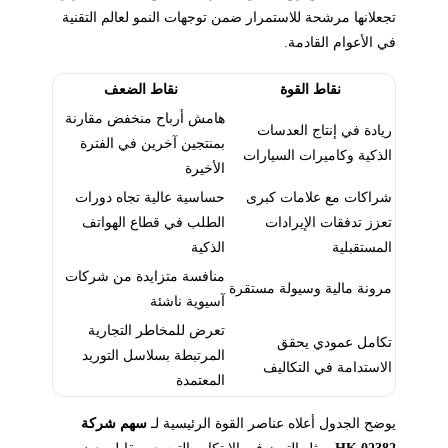
تجعلانها مرشحة للاستمرار ضمن توجهات النمو لعالم التقنية
في الأعوام القادمة.
نقاط القوة
نقاط الضعف
هامش أرباح منخفض مقارنة
ريادة في إنتاج العدسات
بمنتجين آخرين في الفترة
الذكية وكاميرات السيارات
الأخيرة
شراكات مع علامات كبرى
حساسية عالية تجاه دورات
تعزز تدفقات الإيرادات
الطلب في قطاع الهواتف
المستقبلية
الذكية
منافسة متزايدة من شركات
مرونة مالية وسيولة مستقرة
آسيوية ناشئة
تعرض للمخاطر التجارية
تكامل عمودي يحقق
المرتبطة بسلاسل التوريد
الاستدامة في التكاليف
المعتمدة
يوضح الجدول أعلاه عناصر القوة الرئيسية لـ
سهم شركة