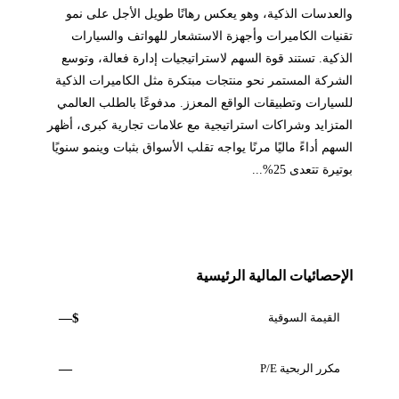
والعدسات الذكية، وهو يعكس رهانًا طويل الأجل على نمو
تقنيات الكاميرات وأجهزة الاستشعار للهواتف والسيارات
الذكية. تستند قوة السهم لاستراتيجيات إدارة فعالة، وتوسع
الشركة المستمر نحو منتجات مبتكرة مثل الكاميرات الذكية
للسيارات وتطبيقات الواقع المعزز. مدفوعًا بالطلب العالمي
المتزايد وشراكات استراتيجية مع علامات تجارية كبرى، أظهر
السهم أداءً ماليًا مرنًا يواجه تقلب الأسواق بثبات وينمو سنويًا
بوتيرة تتعدى 25%...
الإحصائيات المالية الرئيسية
القيمة السوقية
$—
مكرر الربحية P/E
—