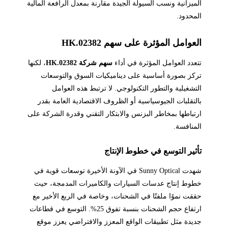
الميزانية ونسب السيولة الجيدة مقارنة بمعدل الرافعة المالية
المحدود.
العوامل المؤثرة على سهم 02382.HK
تتعدد العوامل المؤثرة في أداء
سهم شركة 02382.HK
، لكنها
تركز بصورة أساسية على ديناميكيات السوق والتوسعات
التشغيلية والتطور التكنولوجي. لا ترتبط هذه العوامل
بالتقلبات الجيوسياسية أو الظروف الاقتصادية العامة بقدر
ارتباطها بمخاطر البزنس والابتكار التقني وقدرة الشركة على
المنافسة.
تأثير التوسع في خطوط الإنتاج
شهدت Sunny Optical في الآونة الأخيرة توسعات قوية في
خطوط إنتاج عدسات السيارات والكاميرات المدمجة، حيث
حققت نموًا ملفتًا في الشحنات، وخاصة في الربع الأخير مع
ارتفاع حجم الشحنات بنسبة تفوق 25%. التوسع في قطاعات
جديدة مثل تطبيقات الواقع المعزز والافتراضي يعزز موقع