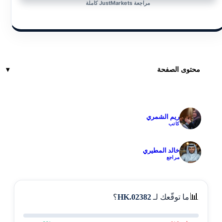
مراجعة JustMarkets كاملة
محتوى الصفحة
ريم الشمري
✓
كاتب
خالد المطيري
✓
مراجع
📊
ما توقّعك لـ
02382.HK
؟