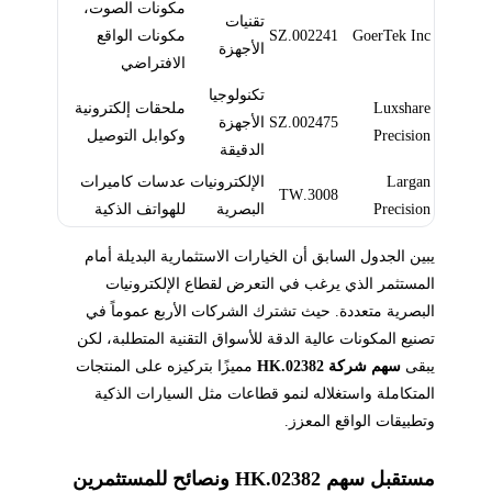
مكونات الصوت،
تقنيات
GoerTek Inc
002241.SZ
مكونات الواقع
الأجهزة
الافتراضي
تكنولوجيا
Luxshare
ملحقات إلكترونية
002475.SZ
الأجهزة
Precision
وكوابل التوصيل
الدقيقة
Largan
الإلكترونيات
عدسات كاميرات
3008.TW
Precision
البصرية
للهواتف الذكية
يبين الجدول السابق أن الخيارات الاستثمارية البديلة أمام
المستثمر الذي يرغب في التعرض لقطاع الإلكترونيات
البصرية متعددة. حيث تشترك الشركات الأربع عموماً في
تصنيع المكونات عالية الدقة للأسواق التقنية المتطلبة، لكن
يبقى
سهم شركة 02382.HK
مميزًا بتركيزه على المنتجات
المتكاملة واستغلاله لنمو قطاعات مثل السيارات الذكية
وتطبيقات الواقع المعزز.
مستقبل سهم 02382.HK ونصائح للمستثمرين