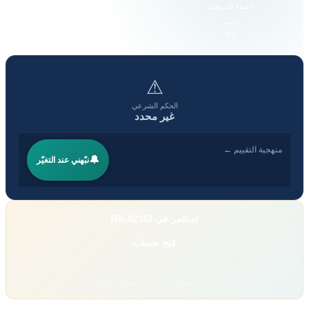
القيمة السوقية
حجم التداول
—
—
EPS
P/E
⚠
الحكم الشرعي
غير محدد
منهجية التقييم ←
🔔
نبّهني عند التغيّر
استثمر في 02382.HK
فتح حساب
تداول بمسؤولية. رأس مالك معرّض للخطر.