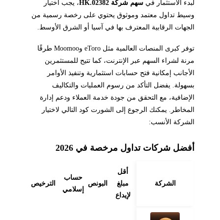
لبدء الاستثمار في
سهم شركة 02382.HK
، يجب اختيار
وسيط تداول معتمد وموثوق يحتوي على رخصة رسمية من
الجهات الرقابية المعترف بها في آسيا أو الشرق الأوسط.
توفر كبرى المنصات العالمية مثل eToro وMoomoo طرقًا
مرنة لشراء السهم عبر الإنترنت، كما تتيح للمستثمرين
الأجانب إمكانية فتح حسابات استثمارية وتنفيذ الأوامر
بسهولة. يفضل التأكد من رسوم العمليات والتكاليف
الإضافية، مع التحقق من جودة خدمة العملاء ودعم إدارة
المخاطر. يمكنك الرجوع إلى الشورت كود التالي لاختيار
الشركة الأنسب:
أفضل شركات تداول مرخصة في 2026
أقل
حساب
الشركة
مبلغ
البونص
الترخيص
إسلامي
لإيداع