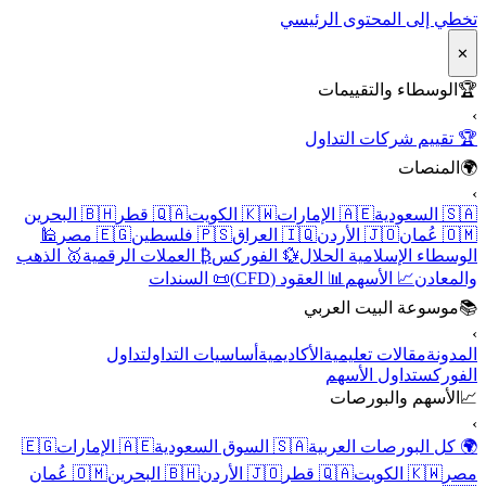
تخطي إلى المحتوى الرئيسي
✕
🏆
الوسطاء والتقييمات
›
🏆 تقييم شركات التداول
🌍
المنصات
›
🇸🇦 السعودية
🇦🇪 الإمارات
🇰🇼 الكويت
🇶🇦 قطر
🇧🇭 البحرين
🇴🇲 عُمان
🇯🇴 الأردن
🇮🇶 العراق
🇵🇸 فلسطين
🇪🇬 مصر
🕌
الوسطاء الإسلامية الحلال
💱 الفوركس
₿ العملات الرقمية
🥇 الذهب
والمعادن
📈 الأسهم
📊 العقود (CFD)
📜 السندات
📚
موسوعة البيت العربي
›
المدونة
مقالات تعليمية
الأكاديمية
أساسيات التداول
تداول
الفوركس
تداول الأسهم
📈
الأسهم والبورصات
›
🌍 كل البورصات العربية
🇸🇦 السوق السعودية
🇦🇪 الإمارات
🇪🇬
مصر
🇰🇼 الكويت
🇶🇦 قطر
🇯🇴 الأردن
🇧🇭 البحرين
🇴🇲 عُمان