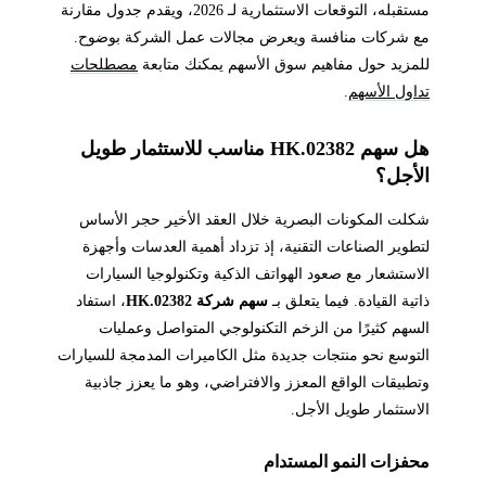
مستقبله، التوقعات الاستثمارية لـ 2026، ويقدم جدول مقارنة
مع شركات منافسة ويعرض مجالات عمل الشركة بوضوح.
للمزيد حول مفاهيم سوق الأسهم يمكنك متابعة
مصطلحات
تداول الأسهم
.
هل سهم 02382.HK مناسب للاستثمار طويل
الأجل؟
شكلت المكونات البصرية خلال العقد الأخير حجر الأساس
لتطوير الصناعات التقنية، إذ تزداد أهمية العدسات وأجهزة
الاستشعار مع صعود الهواتف الذكية وتكنولوجيا السيارات
ذاتية القيادة. فيما يتعلق بـ
سهم شركة 02382.HK
، استفاد
السهم كثيرًا من الزخم التكنولوجي المتواصل وعمليات
التوسع نحو منتجات جديدة مثل الكاميرات المدمجة للسيارات
وتطبيقات الواقع المعزز والافتراضي، وهو ما يعزز جاذبية
الاستثمار طويل الأجل.
محفزات النمو المستدام