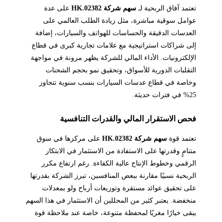
تعتمد آفاق الربحية لـ
سهم شركة 02382.HK
على عدة
عوامل سوقية مباشرة، مثل زيادة الطلب العالمي على
العدسات الدقيقة والحساسات للهواتف والسيارات، إضافة
إلى شراكات استراتيجية مع علامات تجارية كبرى في قطاع
الإلكترونيات. الأداء المالي للشركة يظهر مرونة في مواجهة
التقلبات الدورية للأسواق، وتحقيق نمو بحجم الشحنات
وخاصة في قطاع عدسات السيارات بنسب سنوية تتجاوز
25% في فترات حديثة.
فحص الاستقرار المالي والقدرات التنافسية
تعتمد قوة
سهم شركة 02382.HK
على مركزها في سوق
متنامٍ وقدرتها على الاستفادة من الاستثمار في الابتكار
الرقمي وخطوط الإنتاج عالية الكفاءة. رغم ارتفاع مكرر
الربحية نسبيًا مقارنة ببعض المنافسين، تبرز الشركة بقدرتها
على تحقيق عوائد مستقرة وتوزيعات أرباح ولو بمعدلات
منخفضة. يعتبر كثير من المحللين أن الاستثمار في هذا السهم
يبقى خيارًا مغريًا لمحفظة متنوعة، خاصة عند ملاحظة قوة