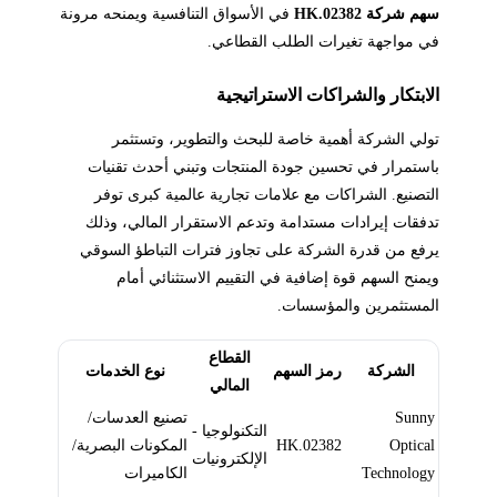
سهم شركة 02382.HK
في الأسواق التنافسية ويمنحه مرونة
في مواجهة تغيرات الطلب القطاعي.
الابتكار والشراكات الاستراتيجية
تولي الشركة أهمية خاصة للبحث والتطوير، وتستثمر
باستمرار في تحسين جودة المنتجات وتبني أحدث تقنيات
التصنيع. الشراكات مع علامات تجارية عالمية كبرى توفر
تدفقات إيرادات مستدامة وتدعم الاستقرار المالي، وذلك
يرفع من قدرة الشركة على تجاوز فترات التباطؤ السوقي
ويمنح السهم قوة إضافية في التقييم الاستثنائي أمام
المستثمرين والمؤسسات.
القطاع
الشركة
رمز السهم
نوع الخدمات
المالي
Sunny
تصنيع العدسات/
التكنولوجيا -
Optical
02382.HK
المكونات البصرية/
الإلكترونيات
Technology
الكاميرات