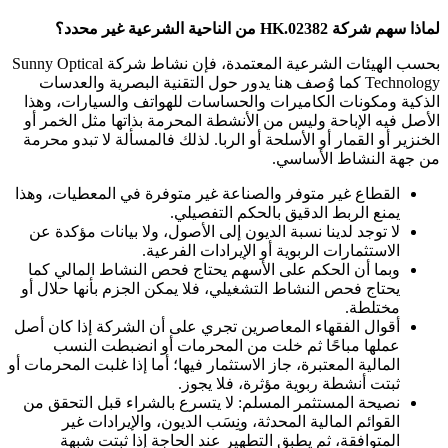
لماذا سهم شركة 02382.HK من الناحية الشرعية غير محدد؟
بحسب الهيئات الشرعية المعتمدة، فإن نشاط شركة Sunny Optical
Technology كما وُصف هنا يدور حول التقنية البصرية والعدسات
الذكية ومكونات الكاميرات والحساسات للهواتف والسيارات، وهذا
الأصل فيه الإباحة وليس من الأنشطة المحرمة بذاتها مثل الخمر أو
الخنزير أو القمار أو الأسلحة أو الربا. لذلك فالمسألة لا تبدو محرمة
من جهة النشاط الأساسي.
القطاع غير متوفر والصناعة غير متوفرة في المعطيات، وهذا
يمنع الربط الدقيق بالحكم التفصيلي.
لا توجد لدينا نسبة الديون إلى الأصول، ولا بيانات مؤكدة عن
الاستثمارات الربوية أو الإيرادات الفرعية.
وبما أن الحكم على الأسهم يحتاج فحص النشاط المالي كما
يحتاج فحص النشاط التشغيلي، فلا يمكن الجزم بأنها حلال أو
مختلطة.
أقوال الفقهاء المعاصرين تجري على أن الشركة إذا كان أصل
عملها مباحًا ثم خلت من المحرمات أو انضبطت النسب
المالية المعتبرة، جاز الاستثمار فيها؛ أما إذا غلبت المحرمات أو
ثبتت أنشطة ربوية مؤثرة، فلا يجوز.
نصيحة المستثمر المسلم: لا يتسرع بالشراء قبل التحقق من
القوائم المالية المحدثة، ونِسَب الديون، والإيرادات غير
المتوافقة، ثم يطبق التطهير عند الحاجة إذا ثبتت شبهة