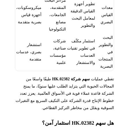
مراكز البحث
تطوير أجهزة
معدات
المتقدمة،
ميكروسكوبات،
القياس الدقيقة
القياس
الجامعات،
أجهزة قياس
لمعامل البحث
البصري
مصانع
بصرية متقدمة
والتطوير
التكنولوجيا
البحث
استثمار مكثّف
شركات
والتطوير
استشعار
في تطوير تقنيات
صناعية،
في
بصري، عدسات
العدسات
مؤسسات
المنتجات
متقدمة
والاستشعار
علمية
البصرية
تغطي عمليات
سهم شركة 02382.HK
طيفًا واسعًا من
المجالات الحيوية التي يتزايد الطلب عليها سنويًا، ما يمنح
الشركة قاعدة عملاء قوية في الأسواق العالمية. يعزز تعدد
خطوط الإنتاج قدرة الشركة على التكيف السريع مع التغيرات
السوقية ويقلل من مخاطر التركيز القطاعي.
هل سهم 02382.HK استثمار آمن؟